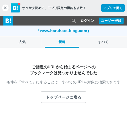
サクサク読めて、
アプリ限定の機能も多数！
アプリで開く
c
l
o
ログイン
ユーザー登録
s
e
『www.haruhare-blog.com』
人気
新着
すべて
ご指定のURLから始まるページへの
ブックマークは見つかりませんでした
条件を「すべて」にすることで、
すべてのURLを対象に検索できます
トップページに戻る