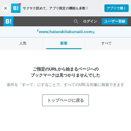
サクサク読めて、
アプリ限定の機能も多数！
アプリで開く
c
l
o
ログイン
ユーザー登録
s
e
『www.hatarakitakunaiii.com』
人気
新着
すべて
ご指定のURLから始まるページへの
ブックマークは見つかりませんでした
条件を「すべて」にすることで、
すべてのURLを対象に検索できます
トップページに戻る