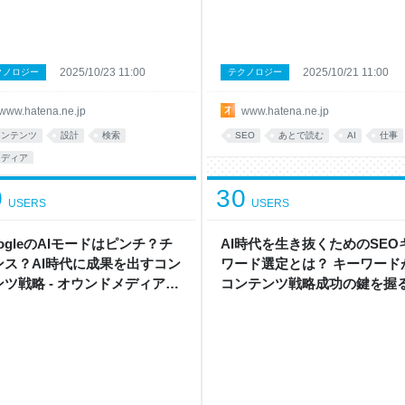
2025/10/23 11:00
2025/10/21 11:00
クノロジー
テクノロジー
www.hatena.ne.jp
www.hatena.ne.jp
コンテンツ
設計
検索
SEO
あとで読む
AI
仕事
メディア
0
30
USERS
USERS
ogleのAIモードはピンチ？チ
AI時代を生き抜くためのSEO
ンス？AI時代に成果を出すコン
ワード選定とは？ キーワード
ンツ戦略 - オウンドメディア戦
コンテンツ戦略成功の鍵を握
ボ by はてな
由 - オウンドメディア戦略ラ
by はてな