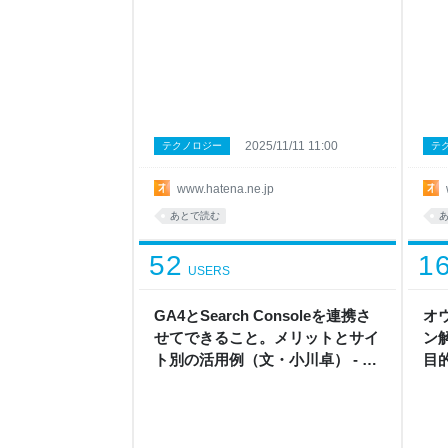
2025/11/11 11:00
テクノロジー
テ
www.hatena.ne.jp
あとで読む
52
1
USERS
GA4とSearch Consoleを連携さ
オ
せてできること。メリットとサイ
ン
ト別の活用例（文・小川卓） - オ
目
ウンドメディア戦略ラボ by はて
ア戦
な