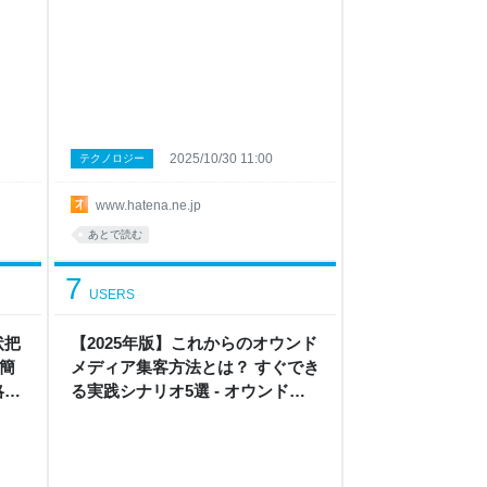
2025/10/30 11:00
テクノロジー
www.hatena.ne.jp
あとで読む
7
USERS
状把
【2025年版】これからのオウンド
簡
メディア集客方法とは？ すぐでき
略ラ
る実践シナリオ5選 - オウンドメ
ディア戦略ラボ by はてな