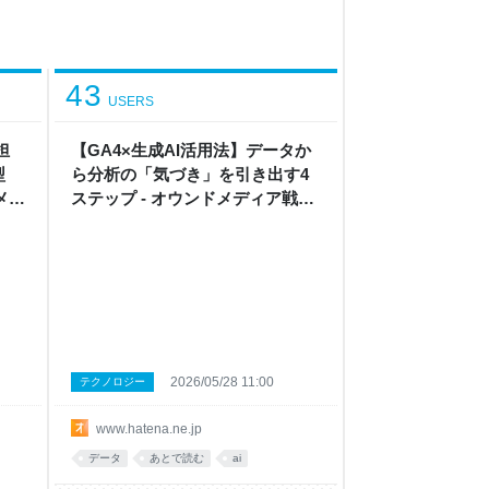
43
USERS
担
【GA4×生成AI活用法】データか
型
ら分析の「気づき」を引き出す4
メデ
ステップ - オウンドメディア戦略
ラボ by はてな
2026/05/28 11:00
テクノロジー
www.hatena.ne.jp
データ
あとで読む
ai