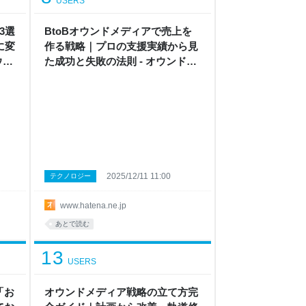
USERS
3選
BtoBオウンドメディアで売上を
に変
作る戦略｜プロの支援実績から見
ウン
た成功と失敗の法則 - オウンドメ
な
ディア戦略ラボ by はてな
2025/12/11 11:00
テクノロジー
www.hatena.ne.jp
あとで読む
13
USERS
「お
オウンドメディア戦略の立て方完