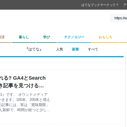
はてなブックマークって？
ア
経済
暮らし
学び
テクノロジー
おもしろ
『はてな』
人気
新着
すべて
 GA4とSearch
べき記事を見つける方
はてな
uka01）です。 オウンドメディア
ます。100本、200本と増え
の記事には、実は「賞味期限」
ん新鮮で、時間が経つと少しず
じわ下がっていきます。 以
したエンゲージメント率改善の
した。あれは「今ある記事の質を