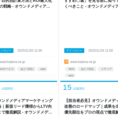
？目的別計算方法とROI最大化
すすめ〇選」を見る前に知っ
つの戦略 - オウンドメディア戦
くべきこと - オウンドメディ
ボ by はてな
略ラボ by はてな
2025/11/20 11:00
2025/11/18 11:00
クノロジー
テクノロジー
www.hatena.ne.jp
www.hatena.ne.jp
ebサービス
あとで読む
web
SEO
あとで読む
メディア
web
1
15
USERS
USERS
ウンドメディアマーケティング
【担当者必見】オウンドメデ
略｜新規リード獲得からLTV向
改善のロードマップ｜成果を
まで徹底解説 - オウンドメディ
優先順位をプロの視点で徹底
略ラボ by はてな
- オウンドメディア戦略ラボ b