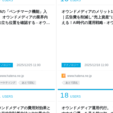
USERS
USERS
A4の「ベンチマーク機能」入
オウンドメディアのメリット1
！ オウンドメディアの業界内
｜広告費を削減し“売上資産”
の立ち位置を確認する - オウン
える！AI時代の運用戦略 - オ
メディア戦略ラボ by はてな
ドメディア戦略ラボ by はて
2025/12/25 11:00
2025/12/18 11:00
クノロジー
テクノロジー
www.hatena.ne.jp
www.hatena.ne.jp
マーケティング
あとで読む
あとで読む
1
18
USERS
USERS
ウンドメディアの費用対効果と
オウンドメディア運用代行。