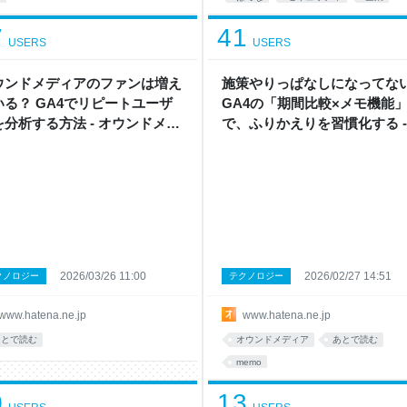
EC
wordpress
7
41
USERS
USERS
ウンドメディアのファンは増え
施策やりっぱなしになってな
いる？ GA4でリピートユーザ
GA4の「期間比較×メモ機能
を分析する方法 - オウンドメデ
で、ふりかえりを習慣化する -
戦略ラボ by はてな
ウンドメディア戦略ラボ by 
な
2026/03/26 11:00
2026/02/27 14:51
クノロジー
テクノロジー
www.hatena.ne.jp
www.hatena.ne.jp
あとで読む
オウンドメディア
あとで読む
memo
0
13