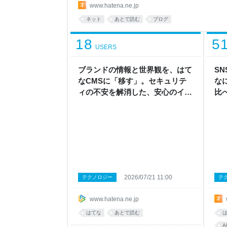
どう上げるか」という話でした。 今回はちょっと
www.hatena.ne.jp
で古びてしまった記事を、データからどう見つけ
ネット
あとで読む
ブログ
検知から、リライト後の評価まで、実際の運用フロ
直、全部の記事を新品みたいに保つの
18
5
USERS
ブランドの情報と世界観を、はて
S
なCMSに「移す」。セキュリテ
な
ィの不安を解消した、安心のイン
比
フラへの移行 - はてなCMS｜ノー
略ラ
コードで誰でもカンタン！
2026/07/21 11:00
テクノロジー
テ
www.hatena.ne.jp
はてな
あとで読む
A