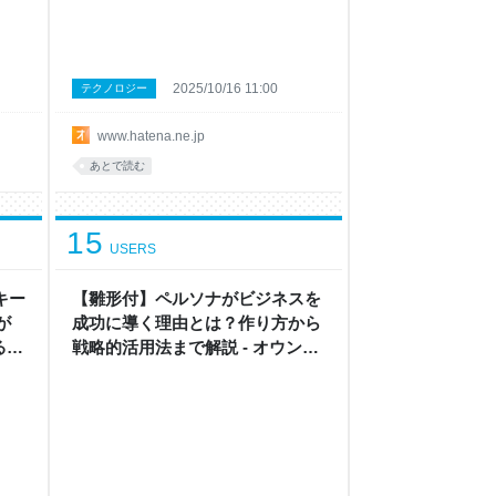
2025/10/16 11:00
テクノロジー
www.hatena.ne.jp
あとで読む
15
USERS
キー
【雛形付】ペルソナがビジネスを
が
成功に導く理由とは？作り方から
る理
戦略的活用法まで解説 - オウンド
ボ
メディア戦略ラボ by はてな