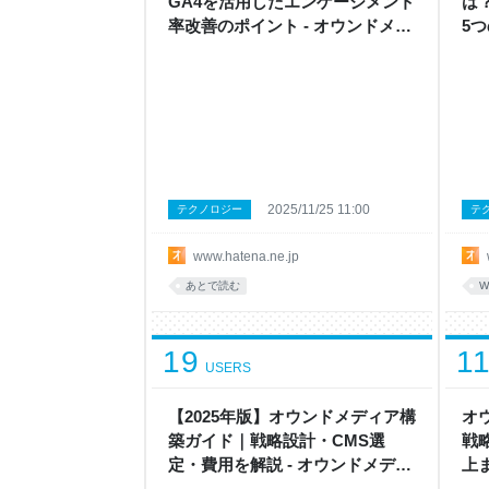
GA4を活用したエンゲージメント
は
率改善のポイント - オウンドメデ
5
ィア戦略ラボ by はてな
略ラ
2025/11/25 11:00
テクノロジー
テ
www.hatena.ne.jp
あとで読む
W
19
1
USERS
【2025年版】オウンドメディア構
オ
築ガイド｜戦略設計・CMS選
戦
定・費用を解説 - オウンドメディ
上
ア戦略ラボ by はてな
ア戦