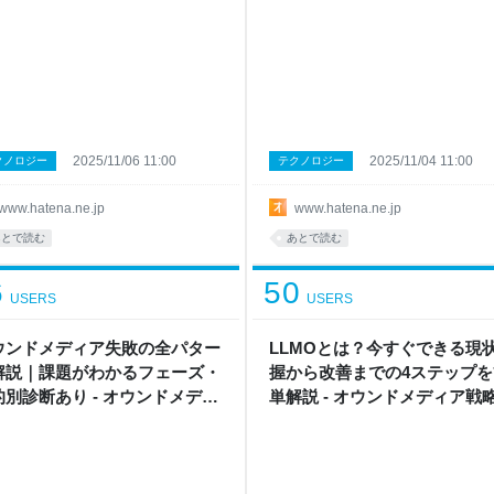
はてな
2025/11/06 11:00
2025/11/04 11:00
クノロジー
テクノロジー
www.hatena.ne.jp
www.hatena.ne.jp
あとで読む
あとで読む
6
50
USERS
USERS
ウンドメディア失敗の全パター
LLMOとは？今すぐできる現
解説｜課題がわかるフェーズ・
握から改善までの4ステップを
的別診断あり - オウンドメディ
単解説 - オウンドメディア戦
略ラボ by はてな
ボ by はてな