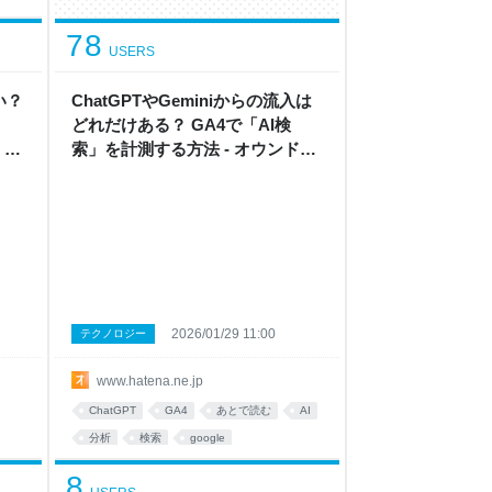
78
USERS
い？
ChatGPTやGeminiからの流入は
」
どれだけある？ GA4で「AI検
 オ
索」を計測する方法 - オウンドメ
はて
ディア戦略ラボ by はてな
2026/01/29 11:00
テクノロジー
www.hatena.ne.jp
ChatGPT
GA4
あとで読む
AI
分析
検索
google
8