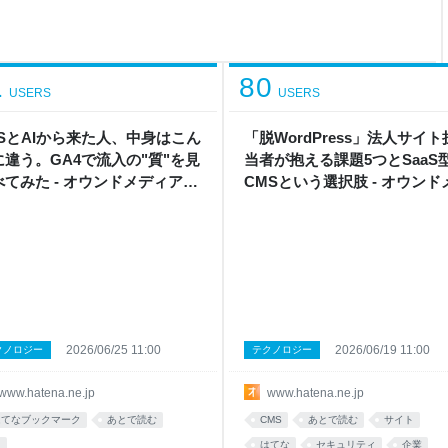
角度を変えます。「時間の経過
るか」。つまり賞味期限切れの
ーとしてお話しします。 正
1
80
USERS
USERS
NSとAIから来た人、中身はこん
「脱WordPress」法人サイト
に違う。GA4で流入の"質"を見
当者が抱える課題5つとSaaS
べてみた - オウンドメディア戦
CMSという選択肢 - オウンド
ボ by はてな
ィア戦略ラボ by はてな
2026/06/25 11:00
2026/06/19 11:00
クノロジー
テクノロジー
www.hatena.ne.jp
www.hatena.ne.jp
はてなブックマーク
あとで読む
CMS
あとで読む
サイト
I
はてな
セキュリティ
企業