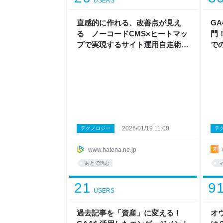
USERS
直感的に作れる、改善点が見え
G
る ノーコードCMS×ヒートマッ
門
プで実現するサイト運用自走術 -
で
はてなCMS｜ノーコードで誰で
ド
もカンタン！
2026/01/19 11:00
テクノロジー
テ
www.hatena.ne.jp
あとで読む
21
9
USERS
過去記事を「資産」に変える！
オ