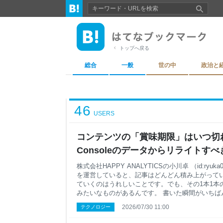
トップへ戻る
総合
一般
世の中
政治と
46
USERS
コンテンツの「賞味期限」はいつ切れる?
Consoleのデータからリライトす
法 - オウンドメディア戦略ラボ by 
株式会社HAPPY ANALYTICSの小川卓 （id:ry
を運営していると、記事はどんどん積み上がっていき
ていくのはうれしいことです。でも、その1本1本
みたいなものがあるんです。 書いた瞬間がいちば
つ情報が古びていく。読者にとっての価値も、じわ
2026/07/30 11:00
テクノロジー
前、「過去記事を『資産』に変える! GA4を活用
ポイント」（2025年11月）という記事を書きま