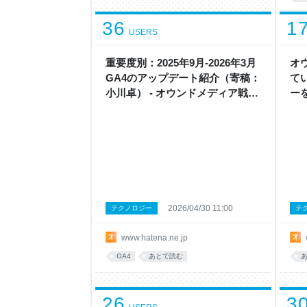
36
1
USERS
重要度別：2025年9月-2026年3月
オ
GA4のアップデート紹介（寄稿：
て
小川卓） - オウンドメディア戦略
ー
ラボ by はてな
ィア
2026/04/30 11:00
テクノロジー
テ
www.hatena.ne.jp
GA4
あとで読む
26
3