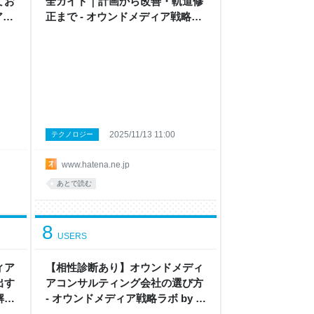
てお
全ガイド｜計画から改善・軌道修
ア戦
正まで - オウンドメディア戦略ラ
ボ by はてな
2025/11/13 11:00
テクノロジー
www.hatena.ne.jp
あとで読む
8
USERS
ィア
【相性診断あり】オウンドメディ
出す
アコンサルティング会社の選び方
解説
- オウンドメディア戦略ラボ by は
y
てな