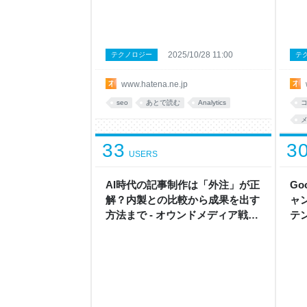
2025/10/28 11:00
テクノロジー
テ
www.hatena.ne.jp
seo
あとで読む
Analytics
33
3
USERS
AI時代の記事制作は「外注」が正
Go
解？内製との比較から成果を出す
ャ
方法まで - オウンドメディア戦略
テ
ラボ by はてな
略ラ