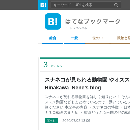
トップへ戻る
総合
一般
世の中
政治と
3
USERS
スナネコが見られる動物園 やオススメY
Hinakawa_Nene’s blog
スナネコが見れる動物園を詳しく知りたい！ そん
ススメ動画などもまとめているので、動いている
覧ください 本記事の内容 ・スナネコの特徴 ・日
ナネコ動画のまとめ ・那須どうぶつ王国の他の動
すが、日本国内で見ることが出来る場所は3箇所あ
2020/07/02 13:06
暮らし
王国」 神戸 「神戸どうぶつ王国」 横浜 「イ
「公式サイト」や「アクセス」はもちろん スナネ