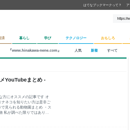
はてなブックマークって？
ア
経済
暮らし
学び
テクノロジー
おもしろ
『www.hinakawa-nene.com』
人気
新着
すべて
ouTubeまとめ -
な方にオススメの記事です オ
スナネコを知りたい方は是非ご
本で見られる動物園まとめ ・ス
物 私が調べた限りではありま
ります 栃木 「那須どうぶつ
ンナー・シティ・ズーノア」
コちゃん達のお名前など、見分