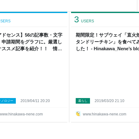
」の内容が多めで、行きたくな
でも見れるように 那須(なす)
ズーノア」 オススメ動画
3
SERS
USERS
アドセンス】56の記事数・文字
期間限定！サブウェイ「直火
・申請期間をグラフに。厳選し
タンドリーチキン」を食べて
オススメ記事を紹介！！ 情報
した！ - Hinakawa_Nene’s bl
欲しい方必見です -
akawa_Nene’s blog
2019/04/11 20:20
2019/03/20 21:10
クノロジー
暮らし
www.hinakawa-nene.com
www.hinakawa-nene.com