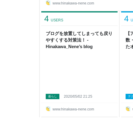
け方などもご紹介します 特に「那須どうぶつ王国
www.hinakawa-nene.com
る要素満載です スナネコとは 最近、日本の動物園
動物王国 神戸どうぶつ王国 「インナー・シティ・
4
4
Underground Reptiles Animal
USERS
U
ブログを放置してしまっても戻り
【
やすくする対策法！ -
数
Hinakawa_Nene’s blog
た
が
Hin
2020/05/02 21:25
暮らし
テ
www.hinakawa-nene.com