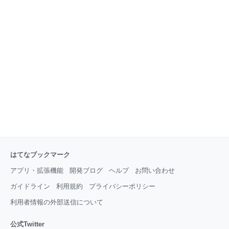
ら、設定ファイル_oasisを作成し、必要最低限の情報
を記述します。 OASISFormat: 0.4 Name: example #
プロジェクト名 Version: 0.1.0 # バージョン Synopsis:
example # ライブラリの説明 Authors:
はてなブックマーク
アプリ・拡張機能
開発ブログ
ヘルプ
お問い合わせ
ガイドライン
利用規約
プライバシーポリシー
利用者情報の外部送信について
公式Twitter