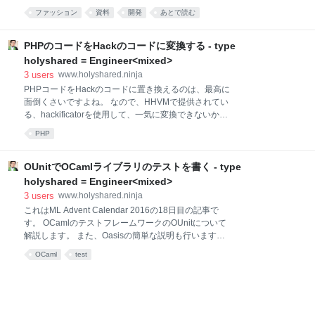
年の着用回数 1 Tokyo Sandals DOBULE MONK
たい。 いつの間にか変わってることが多い。 靴が気付
ファッション
資料
開発
あとで読む
SANDAL 90 59 2 Rolling dub trio ROOTS 33 29 3
いたら増えているので、増減を記録したい。 学習しな
Chippewa Suburban 19 16 4
いんや。。。 靴のレビューを残したい。 今まで履いて
きたものの記録がない為、反省できない場合が多い。
PHPのコードをHackのコードに変換する - type
履く頻度の低い靴の処分判断がしたい。 あまり履いて
holyshared = Engineer<mixed>
ないな、という感覚があるがどの程度が不明なことが
3
users
www.holyshared.ninja
多い。 開発のスタイル 基本的に土日にコードを書くス
PHPコードをHackのコードに置き換えるのは、最高に
タイルです。 軽度のものは、勤務時間の休憩時間で対
面倒くさいですよね。 なので、HHVMで提供されてい
応しています。 技術スタックは下記のものを使用して
る、hackificatorを使用して、一気に変換できないかを
います。 そのうちTypeScript、Next.jsに置きかえると
検証してみました。 hackificatorはPHPコードをHack
思います。 Flow Nodejs React Express GraphQL
PHP
に置き換える為のコマンドラインツールです。
MongoDB Heroku AW
hackificatorはOCamlで実装されており、ASTベースで
のコード変換を行いまます。(コード読む限り) 試し
OUnitでOCamlライブラリのテストを書く - type
た、HHVMのバージョンは3.12.0です。 置き換えのス
holyshared = Engineer<mixed>
テップ 置き換えには2ステップ必要です。 PHPのコー
3
users
www.holyshared.ninja
ドをHackのコードに置き換える Hackのコードをstrict
これはML Advent Calendar 2016の18日目の記事で
モードにアップグレードする PHPのコードをHackの
す。 OCamlのテストフレームワークのOUnitについて
コードに置き換える 下記のコマンドで、指定したディ
解説します。 また、Oasisの簡単な説明も行います。
レクトリ内のPHPコードをHackのコードに置き換えま
プロジェクトのセットアップ OCamlのプロジェクトで
す。 hackificator -thrift . 変換作業の仕様は
OCaml
test
は、だいたいの場合はOasisを使います。 Oasisはビル
ドの為の支援ツールで、ビルドに必要なMakefileやメ
タ情報を含んだファイルを設定から自動生成できま
す。 OasisはOpamを使用して簡単にインストールで
きます。 opam install oasis インストールが完了した