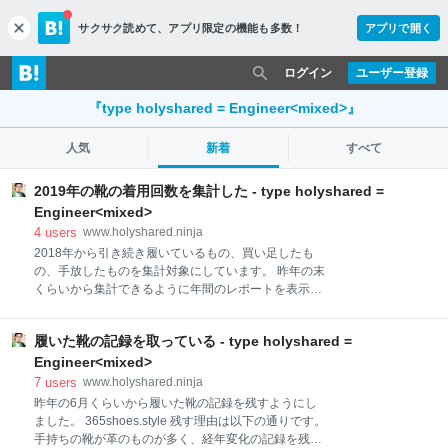
サクサク読めて、
アプリ限定の機能も多数！
アプリで開く
c
l
o
ログイン
ユーザー登録
s
e
『type holyshared = Engineer<mixed>』
人気
新着
すべて
2019年の靴の着用回数を集計した - type holyshared =
Engineer<mixed>
4
users
www.holyshared.ninja
2018年から引き続き履いているもの、買い足したも
の、手放したものを集計対象にしています。 昨年の末
くらいから集計できるように年間のレポートを表示で
きる仕組みをTop | 365shoesに追加していました。
2019年は520件を投稿していたようです。 一つの靴に
履いた靴の記録を取っている - type holyshared =
ついて、だいたい年間で15回ぐらいの着用、サンダル
のみ使用頻度が高いので、倍ぐらいの着用回数になっ
Engineer<mixed>
ています。 靴は1年間で10足増えて、5足手放し、合
7
users
www.holyshared.ninja
計で28足になりました。 集計のレポートはまたちょっ
昨年の6月くらいから履いた靴の記録を残すようにし
と変える予定です。 2018年から引き続き履いている
ました。 365shoes.style 残す理由は以下の通りです。
もの No. ブランド モデル 2019年までの着用回数 2019
手持ちの靴が革のものが多く、経年変化の記録を残し