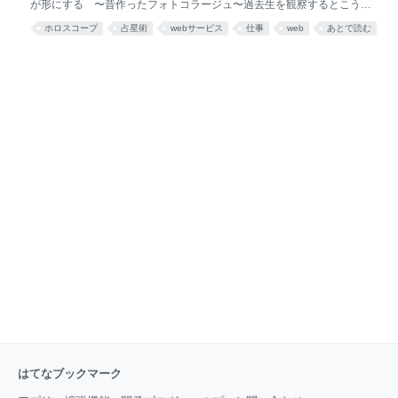
がある事に気づきました。例えば月が上昇している時にはこんなことが
が形にする 〜昔作ったフォトコラージュ〜過去生を観察するとこうな
起こりやすい、といった類いの事です。 そして高度な天文学と膨大な観
ってみえる牛乳キャップが教えてくれた、宇宙の仕組みもう一度あそこ
ホロスコープ
占星術
webサービス
仕事
web
あとで読む
測記録を元に占星学の体系を確立していったのです。 その後、紆余曲折
に行こうようやく夢に片想いの人が出てこなくなったよドラゴンボール
ありつつ占星術は受
の悟空が好き 〜5ハウス的に生きる次世代型ヒーロー〜何者にもなら
なくていい ただ自分自身であればいい黄道12サインについて③ 〜黄
道12サインは完成度の高い人類を作るためのシステムである〜黄道12サ
インについて② 〜人々の現実体験が、黄道12サインをアップデートす
る〜 【メトロポリタン占星術】 当サイトでは西洋占星術で使われる「ホ
ロスコープ」を無料で作成でき、本格的な占星学の一端に触れる事がで
きます。 出生天球図の無料作成サイトは既にいくつも存在しますが、時
差や緯度や経
はてなブックマーク