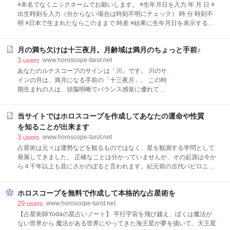
つのエレメントに分類されます。 それは火、地、風、
※本名でなくニックネームでお願いします。 ※生年月日を入力 年 月 日 ※
水の４元素。（火はFire 土はEarth 風はAir 水は
出生時刻を入力（分からない場合は時刻不明にチェック） 時 分 時刻不
Water） ひとつづつ性質を見て行きましょう。 ・火の
明 ※日本で生まれたならこのままで 時差 ※結果に生年月日を表示する？
エレメント 火は上へ昇る性質がありますね。向上心が
しない？ 表示する 表示しない
強く何事にも積極的です。 また、火は
月の満ち欠けは十三夜月。月齢域は満月のちょっと手前♪
3
users
www.horoscope-tarot.net
あなたのルナスコープのサインは「川」です。 川のサ
インの月は、満月になる手前の「十三夜月」。 この時
期生まれの人は、頭脳明晰でバランス感覚に優れてい
ます。 【鋭い直感力をもつ分析家】 あなたには、生ま
れながらに物事の本質を見通す天性の資質が備わって
当サイトではホロスコープを作成してあなたの運命や性質
います。 なぜか人の心がよく読めたり、たいていの人
が気づかない細部や、裏に隠された意味が見えてしま
を知ることが出来ます
った、という経験があるかもしれません。 こうした能
3
users
www.horoscope-tarot.net
力を生かせば、得意分野においてエキスパートになれ
占星術は元々は運勢などを観るものではなく、星を観測する学問として
る可能性を秘めています。 実際、このサイン生まれの
発展してきました。 正確なことは分かっていませんが、その起源は今か
人には学者肌の人が多く存在し、社会人になってから
ら４千年以上も昔にさかのぼると言われます。紀元前の古代バビロニア
も好きな事を学び続けていたりします。 興味の対象は
では既に牡羊座とか牡牛座といった１２星座が使われていましたし、古
人によってまちまちですが、 綿密な作業を必要とする
代エジプト人は太陽が地球の周りを３６５日と１/４日で一周することを
研究者や会計士、薬剤師などの職種や、福祉や医療関
ホロスコープを無料で作成して本格的な占星術を
知っていました。 農耕を主とする古代人にとって天体を観測することは
係に適性があります。 また、人の心の謎を解き明かす
非常に重要な任務でした。 星の位置から季節を判断したのです。そして
29
users
www.horoscope-tarot.net
心理学や、精神世界での活躍も期待されるでしょう。
種をまく時期や収穫の時期を知り、川が氾濫する時期を予測しました。
【占星術師Yodaの星占いノート】 平行宇宙を飛び越え、ぼくは魔法が
長い下積み
ある時、古代の人々は天体と地上で起こる現象との間に奇妙な因果関係
ない世界から 魔法がある世界にやってきた海王星が夢を描いて、天王星