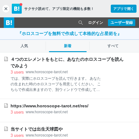
サクサク読めて、
アプリ限定の機能も多数！
アプリで開く
c
l
o
ログイン
ユーザー登録
s
e
『ホロスコープを無料で作成して本格的な占星術を』
人気
新着
すべて
４つのエレメントをもとに、あなたのホロスコープを読ん
でみよう
3
users
www.horoscope-tarot.net
では、実際にホロスコープを読んで行きます。 あなた
の生まれた時のホロスコープを用意してください。 こ
ちらで作成出来ますので、別ウィンドウで作成してお
くことをオススメします。 １０個の惑星が属する星座
（サイン）の性質から、あなたの大体の性質を知る事
https://www.horoscope-tarot.net/res/
ができます。 チェック項目は「２要素、３区分、４
元素」というものです。 ※図のピザカットされてる箇
3
users
www.horoscope-tarot.net
所、ハウスっぽいけどハウスじゃないので注意してね
あくまでも、星座(外側の輪っかに並んでいます)の性
質です。 星座(サイン)の４元素 ４つの元素(エレメン
当サイトでは出生天球図や
ト)について見て行きましょう。 さて、１２星座は４
3
users
www.horoscope-tarot.net