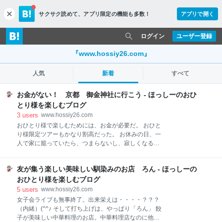
サクサク読めて、
アプリ限定の機能も多数！
アプリで開く
c
l
o
ログイン
ユーザー登録
s
e
『www.hossiy26.com』
人気
新着
すべて
お金がない！ 京都 御金神社に行こう - ほっしーのおひ
とり様を楽しむブログ
3
users
www.hossiy26.com
おひとり様で楽しむためには、お金が必要だ。 おひと
り様限定ツアーもかなり割高だった。 お休みの日、一
人で家に籠っていたら、つまらないし、寂しくなる。
仕事と家事だけではブログネタもない。 今の仕事は、
日曜日と平日が1日不定期で休みになるので、日曜日
友が集う楽しい美味しい馴染みのお店 ろん - ほっしーの
はまあ家の掃除や買 い物などして、終われば家でゆっ
くりしてもいいとして、、、 人の出が少ない平日の休
おひとり様を楽しむブログ
みには、どこかに出かけようと思う。 でも、毎週出か
5
users
www.hossiy26.com
けるのにはお金がかかるのよね。 仕事を変え、遊べる
女子会ライブも無事終了。出来栄えは・・・・？？？
時間も確保しようとしたから、年収は大幅にダウンし
（内緒）(^^♪ そして打ち上げは、やっぱり「ろん」 餃
た。 わかってしたことだけど、呑み会のお誘いも、毎
子が美味しい中華料理のお店。中華料理店なのに他に