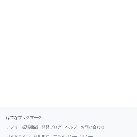
回は付き合えない。 先日誘われたとき「仕事辞めてお
もいろいろオリジナル料理も あり。「玉子サンド」が
金ないから、呑み会も自粛や」と答えたら、、、 「奢
また美味しい。 そして安い。８時までなら「ハッピー
ってあげるからご飯食べよ」と言ってくれた友がい
アワー」餃子とビールで５００円！！ ここは音楽友達
た！！（ありがたや♡） その友達から聞いた話だけ
がよく集まる小さなお店で、お店にギターが置いてあ
ど。 京都の「おかね神社」参拝したら、本当にご利益
り、馴染み客で 盛り上がれば、ギターを弾いて遊びだ
があった！
す。 もちろん「ライブハウス」ではないので、普通の
お客さんが食べておられるときは 遠慮する。 でも中に
は「今日は音はないんですか？」と期待してくれるお
客さんもいる。 調子に乗ればマスターまでたいこ（ミ
ニドラム」）叩く。面白いお店。 毎日一人でご飯を食
べてる私は、たまにはここに来て、美味しいもん食べ
ながら、 皆とわいわい話したり、時々歌ったりするの
がとても楽しいのだ。 おひとり様にとって、馴染みの
お
はてなブックマーク
アプリ・拡張機能
開発ブログ
ヘルプ
お問い合わせ
ガイドライン
利用規約
プライバシーポリシー