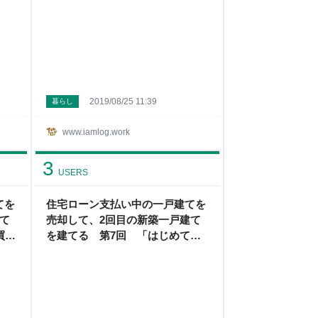
2019/08/25 11:39
暮らし
www.iamlog.work
3
USERS
てを
住宅ローン支払い中の一戸建てを
て
売却して、2回目の新築一戸建て
買付
を建てる 第7回 「はじめての
グ
内見のお客様、来たる」 - アイム
ログ