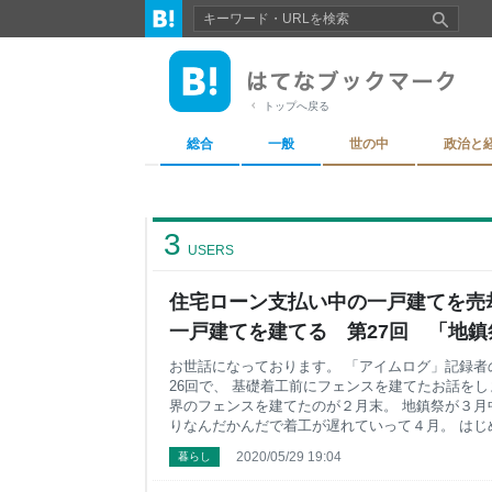
トップへ戻る
総合
一般
世の中
政治と
3
USERS
住宅ローン支払い中の一戸建てを売
一戸建てを建てる 第27回 「地鎮祭
ログ
お世話になっております。 「アイムログ」記録者
26回で、 基礎着工前にフェンスを建てたお話をしました。 
界のフェンスを建てたのが２月末。 地鎮祭が３月
りなんだかんだで着工が遅れていって４月。 はじ
らね。 完工の予定日は遅れないらしいので構いま
2020/05/29 19:04
暮らし
完工予定です。 ９月に引っ越しとなりそうですね
を祈ります。 さて、今回は地鎮祭から着工までの