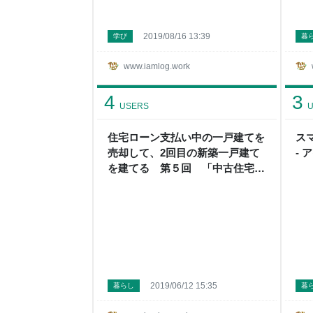
2019/08/16 13:39
学び
暮
www.iamlog.work
4
3
USERS
U
住宅ローン支払い中の一戸建てを
ス
売却して、2回目の新築一戸建て
- 
を建てる 第５回 「中古住宅の
売却の悩み 現実」 - アイムログ
2019/06/12 15:35
暮らし
暮