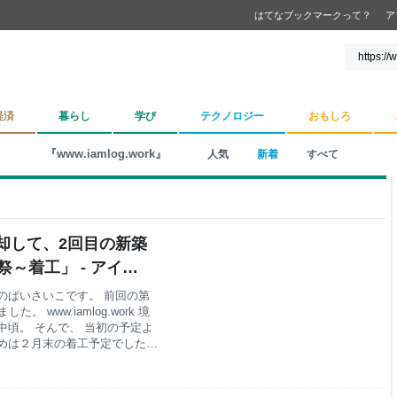
はてなブックマークって？
ア
経済
暮らし
学び
テクノロジー
おもしろ
『www.iamlog.work』
人気
新着
すべて
却して、2回目の新築
～着工」 - アイム
のぱいさいこです。 前回の第
www.iamlog.work 境
中頃。 そんで、 当初の予定よ
めは２月末の着工予定でしたか
せんがホントかな。 ８月末に
。 無事に家が建ち上がること
お話です。 地鎮祭 特にお話す