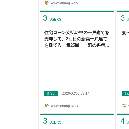
るようなことはないんですけどね。 普通の地鎮祭
www.iamlog.work
ーさんお抱えの神社に来てもらって、 神さんに挨
けです。 まあ、僕は２回目の地鎮祭ですけどね。
3
3
たからエイエイエイエイッですよ。 これ
USERS
U
住宅ローン支払い中の一戸建てを
妻
売却して、2回目の新築一戸建て
を建てる 第25回 「窓の再考と
照明計画」 - アイムログ
2020/02/01 03:14
暮らし
学
www.iamlog.work
3
4
USERS
U