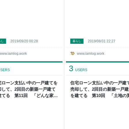
2019/09/20 00:28
2019/08/31 22:27
らし
暮らし
www.iamlog.work
www.iamlog.work
3
SERS
USERS
宅ローン支払い中の一戸建てを
住宅ローン支払い中の一戸建
却して、2回目の新築一戸建て
売却して、2回目の新築一戸建
建てる 第11回 「どんな家を
を建てる 第10回 「土地の
てるか 平屋がいい」 - アイム
証明書を出した」 - アイムロ
グ