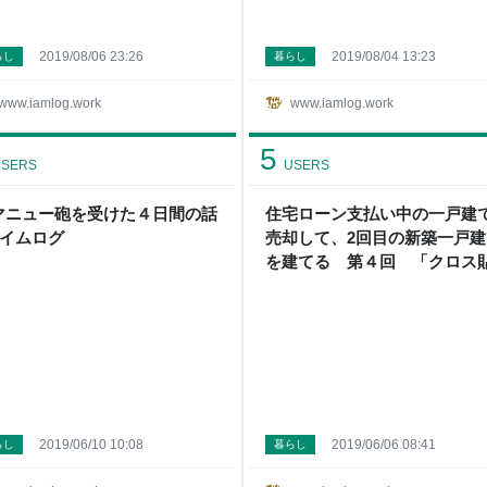
2019/08/06 23:26
2019/08/04 13:23
らし
暮らし
www.iamlog.work
www.iamlog.work
5
SERS
USERS
マニュー砲を受けた４日間の話
住宅ローン支払い中の一戸建
アイムログ
売却して、2回目の新築一戸建
を建てる 第４回 「クロス
工事完了・売り出し価格値下
- アイムログ
2019/06/10 10:08
2019/06/06 08:41
らし
暮らし