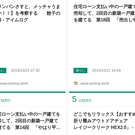
ワンバンさすと、メッチャうま
住宅ローン支払い中の一戸建
い！！】を考察する 餃子の
売却して、2回目の新築一戸建
 - アイムログ
を建てる 第18回 「売出し
家の売買契約の完了」 - アイ
グ
2019/10/25 07:30
2019/10/22 16:09
らし
暮らし
www.iamlog.work
www.iamlog.work
5
SERS
USERS
宅ローン支払い中の一戸建てを
どこでもリラックス【おすす
却して、2回目の新築一戸建て
折り畳みアウトドアチェア 
建てる 第14回 「やはり平屋
レイジークリーク HEX2.0」 -
か」 - アイムログ
イムログ