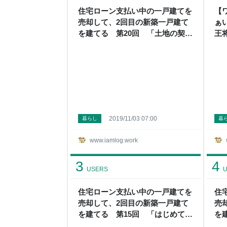
住宅ローン支払い中の一戸建てを
【
売却して、2回目の新築一戸建て
ぁ
を建てる 第20回 「土地の契
王将
約」 - アイムログ
2019/11/03 07:00
暮らし
暮
www.iamlog.work
3
4
USERS
U
住宅ローン支払い中の一戸建てを
住
売却して、2回目の新築一戸建て
売
を建てる 第15回 「はじめての
を
間取り図」 - アイムログ
は夢