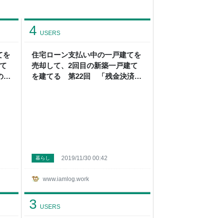
4
USERS
てを
住宅ローン支払い中の一戸建てを
て
売却して、2回目の新築一戸建て
のサ
を建てる 第22回 「残金決済・
イム
引き渡し」 - アイムログ
2019/11/30 00:42
暮らし
www.iamlog.work
3
USERS