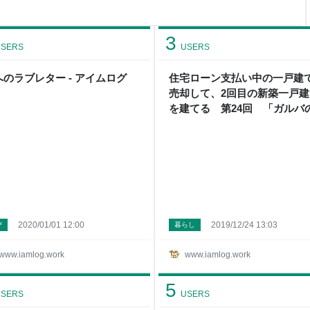
を行いました。 ハウスビルダ
拶して、 エイエイッてやるわ
 人生でエイエイッて２回言っ
3
SERS
USERS
へのラブレター - アイムログ
住宅ローン支払い中の一戸建
売却して、2回目の新築一戸建
を建てる 第24回 「ガルバ
イディングに+100万円」 - ア
ログ
2020/01/01 12:00
2019/12/24 13:03
び
暮らし
www.iamlog.work
www.iamlog.work
5
SERS
USERS