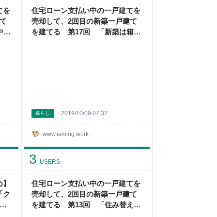
てを
住宅ローン支払い中の一戸建てを
て
売却して、2回目の新築一戸建て
中の
を建てる 第17回 「新築は箱型
ムロ
２階建て」 - アイムログ
2019/10/09 07:32
暮らし
www.iamlog.work
3
USERS
め】
住宅ローン支払い中の一戸建てを
「ク
売却して、2回目の新築一戸建て
 ア
を建てる 第13回 「住み替えロ
ーンとは」 - アイムログ