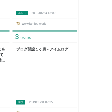
2019/06/24 13:00
暮らし
www.iamlog.work
3
USERS
てを
ブログ開設１ヶ月 - アイムログ
て
貼替
げ」
2019/05/31 07:35
学び