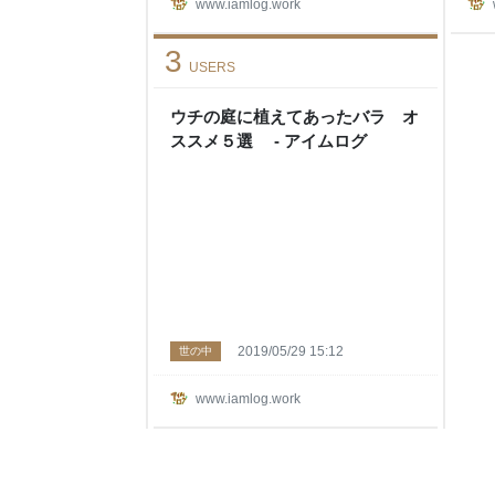
www.iamlog.work
3
USERS
ウチの庭に植えてあったバラ オ
ススメ５選 - アイムログ
2019/05/29 15:12
世の中
www.iamlog.work