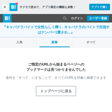
サクサク読めて、
アプリ限定の機能も多数！
アプリで開く
c
l
o
ログイン
ユーザー登録
s
『キャバクラバイトで女性らしく輝く- キャバクラのバイトで目指す
e
はナンバー1愛され...』
人気
新着
すべて
ご指定のURLから始まるページへの
ブックマークは見つかりませんでした
条件を「すべて」にすることで、
すべてのURLを対象に検索できます
トップページに戻る