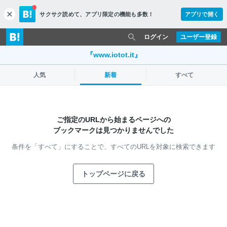
サクサク読めて、
アプリ限定の機能も多数！
アプリで開く
c
l
o
ログイン
ユーザー登録
s
e
『www.iotot.it』
人気
新着
すべて
ご指定のURLから始まるページへの
ブックマークは見つかりませんでした
条件を「すべて」にすることで、
すべてのURLを対象に検索できます
トップページに戻る