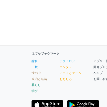
はてなブックマーク
総合
テクノロジー
アプリ・
一般
エンタメ
開発ブロ
世の中
アニメとゲーム
ヘルプ
政治と経済
おもしろ
お問い合
暮らし
学び