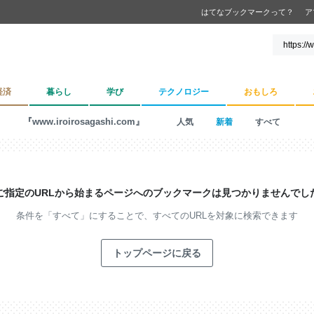
はてなブックマークって？
ア
経済
暮らし
学び
テクノロジー
おもしろ
『www.iroirosagashi.com』
人気
新着
すべて
ご指定のURLから始まるページへの
ブックマークは見つかりませんでし
条件を「すべて」にすることで、
すべてのURLを対象に検索できます
トップページに戻る