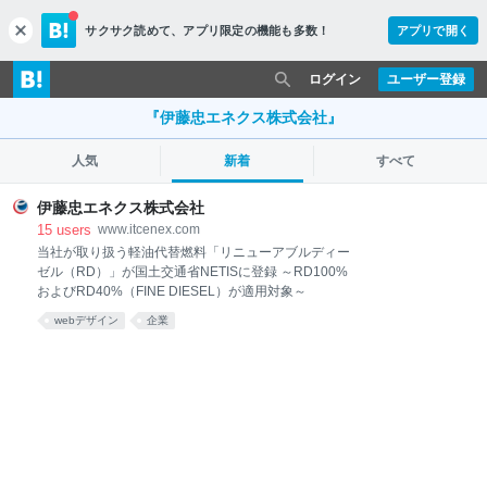
サクサク読めて、
アプリ限定の機能も多数！
アプリで開く
c
l
o
ログイン
ユーザー登録
s
e
『伊藤忠エネクス株式会社』
人気
新着
すべて
伊藤忠エネクス株式会社
15
users
www.itcenex.com
当社が取り扱う軽油代替燃料「リニューアブルディー
ゼル（RD）」が国土交通省NETISに登録 ～RD100%
およびRD40%（FINE DIESEL）が適用対象～
webデザイン
企業