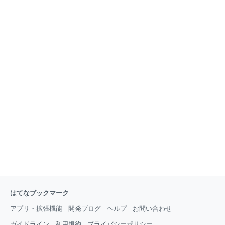
で「オランウータン舎前」まで行く方法 アフリカ園か
ぶ、1児の母うさぎです。 当時1歳3か月の息子を連れ
らぐるっと回ってシャトルバスで戻る方法 多摩動物公
て、箱根湯本にあるパークス吉野に2泊してきまし
園の子連れおすすめポイント 子連れ向けサービスがバ
た。 箱根パークス吉野は、リーズナブルな価格で宿泊
ッチリ 日本では珍しいコアラとユキヒョウが見られる
できる箱根湯本にあるお宿です。 子連れに慣れた接客
海外の虫や美しい蝶と出会える昆虫館 バスが休憩所と
や、ふたつのキッズスペースがあり快適に過ごせるの
して
がおすすめのポイント♪ 本記事ではパークス吉野の宿
泊レポと子連れにうれしいポイントを紹介していきま
す！ 箱根パークス吉野の客室 西館・和室 東館・和室
箱根パークス吉野の貸切露天風呂 箱根パークス吉野の
食事 夕食 朝食 箱根パークス吉野の子連れにうれしい
ポイント ふたつのキッズスペース 子どもの浴衣レンタ
ル 子ども慣れしているスタッフの対応 箱根パークス吉
野の基本情報とアクセス まとめ：箱根パークス吉野
はてなブックマーク
アプリ・拡張機能
開発ブログ
ヘルプ
お問い合わせ
ガイドライン
利用規約
プライバシーポリシー