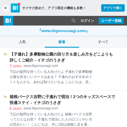
サクサク読めて、
アプリ限定の機能も多数！
アプリで開く
c
l
o
ログイン
ユーザー登録
s
e
『www.itigonousagi.com』
人気
新着
すべて
【子連れ】多摩動物公園の回り方＆楽しみ方をどこよりも
詳しくご紹介 - イチゴのうさぎ
3
users
www.itigonousagi.com
下記の疑問を持っている人向けだよ 子連れで多摩動物
公園を回るいいコースはある？ 子連れのおすすめポイ
ントなんかも、あれば知りたいなぁ こんにちは、息子
が0歳の頃から多摩動物公園に遊びに行っている、う
さぎです。 結論から言ってしまうと、多摩動物園を子
箱根パークス吉野に子連れで宿泊！2つのキッズスペースで
連れで回るにはシャトルバスを使うのがおすすめ。 園
内には清潔な授乳室やお手洗いがたくさんあるので、
快適ステイ - イチゴのうさぎ
小さな子どもがいても安心ですよ。 本文では、多摩動
6
users
www.itigonousagi.com
物公園を子連れで回る詳しいルートや、子連れにおす
下記の疑問を持っている人向けだよ 箱根パークス吉野
すめのポイントを詳しく紹介していきますね。 子連れ
ってどんなお宿？ 子連れで宿泊した人の口コミやレポ
におすすめ！多摩動物公園の回り方 先にシャトルバス
が読みたい！ こんにちは、月に1回は箱根に足を運