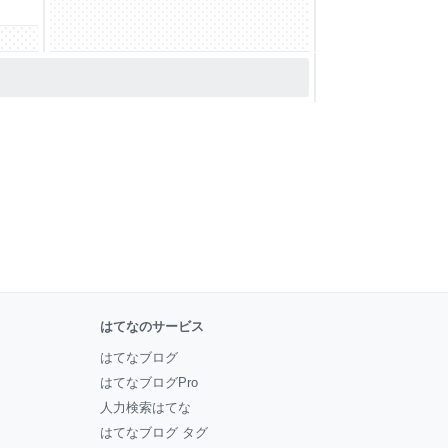
報へ
帯に
と
の発
る
想
情
ー
呼び
る
はてなのサービス
はてなブログ
はてなブログPro
人力検索はてな
はてなブログ タグ