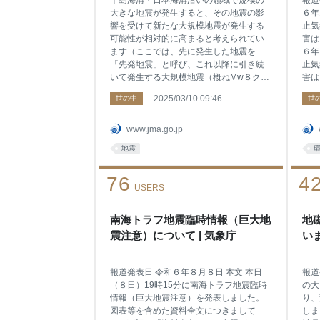
千島海溝・日本海溝沿いの領域で規模の
報道
大きな地震が発生すると、その地震の影
６年
響を受けて新たな大規模地震が発生する
止気
可能性が相対的に高まると考えられてい
害は
ます（ここでは、先に発生した地震を
６年
「先発地震」と呼び、これ以降に引き続
止気
いて発生する大規模地震（概ねMw８クラ
害は
ス以上）を「後発地震」と呼びま
いて
2025/03/10 09:46
世の中
世
す。）。 このため、北海道の根室沖から
測す
東北地方の三陸沖の巨大地震の想定震源
こと
域でMw7.0以上の地震が発生した場合、
測す
www.jma.go.jp
及び想定震源域に影響を与える外側のエ
を行
地震
リアでMw7.0以上の地震が発生し、Mwに
に問
基づき想定震源域への影響を与えるもの
観測
76
4
であると評価された場合に、「北海道・
細に
USERS
三陸沖後発地震注意情報」を発表しま
ます
す。 「北海道・三陸沖後発地震注意情
星課
報」の発表基準 千島海溝・日本海溝沿い
南海トラフ地震臨時情報（巨大地
67
地
の巨大地震の想定震源域及び想定震源域
発表
震注意）について | 気象庁
いま
に影響を与える外側のエリア（※1）でモ
て[P
ーメントマグニチュード（Mw）7.0以上
の地震が発生した場合 想定震源域
報道発表日 令和６年８月８日 本文 本日
報道
（８日）19時15分に南海トラフ地震臨時
の大
情報（巨大地震注意）を発表しました。
り、
図表等を含めた資料全文につきまして
しま