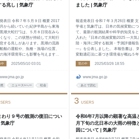
報では、避難行動に対応した５段階
平洋高気圧の張り出しを強めた。 日
る兆し | 気象庁
ました | 気象庁
戒レベルに整合させ、大雨などの災
近は、チベット高気圧と太平洋高気圧
生の危険度の高まりに応じて各情
重なった背の高い暖かい高
発表日 令和７年５月９日 概要 2017
報道発表日 令和７年３月26日 概要 
月から続いていた紀伊半島から東海
学省と気象庁は、日本の気候変動につ
黒潮大蛇行*1は、５月８日現在みら
て、最新の観測結果や科学的知見をと
くなり、この状態が持続して大蛇行
入れた『日本の気候変動2025 —大気
息する兆しがあります。黒潮の流路
陸・海洋に関する観測・予測評価報告
船舶の運航や、魚種・漁場の位置、
—』を公表しました。 本報告書は、
の海洋環境等にも影響を与えますの
変動適応法に基づき環境省が概ね５年
留意してください。 本文 黒潮は、
とに作成する『気候変動影響評価報告
2025/05/10 03:01
2025/03/26 18:55
の中
世の中
17年８月以降、紀伊半島から東海沖で
書』へ科学的知見を提供するなど、気
く離岸して流れる大蛇行*1の状態と
変動対策の根拠となることを目的に作
（平成29年９月29日報道発表「黒潮
するものです。 本文 文部科学省と気
www.jma.go.jp
www.jma.go.jp
2年ぶりに大蛇行」）、その継続期間
は、共同で運営する「気候変動に関す
自然
ニュース>へー
社会
あとで読む
025年４月中旬までで、およそ７年９
懇談会」の助言に基づき、『日本の気
と過去最長となっていました（表
変動2025 —大気と陸・海洋に関する
3
。 その後、黒潮の一部が東海沖で切
測・予測評価報告書—』を公表しまし
SERS
USERS
潮岬沖をおおむね東に流れ、５月８
た。 本報告書は、『日本の気候変動
在、大蛇行はみられなくなりました
2020』から次のような新たな情報や
１）。今後、この状態が持続して黒
まわり９号の観測の復旧につい
のデータを掲載しています。 日本に
令和6年7月以降の顕著な高温
蛇行が終息する兆しがあります。 黒
る極端な大雨の発生頻度や強度の変化
| 気象庁
月下旬の北日本の大雨の特徴
流路は、船舶の運航や、魚種・漁場
（図１） 工業化以前に100年に一回
因について | 気象庁
置、沿岸の海洋環境等に影響を与え
ていた大雨は、世界平均気温が2℃上
ので、留意
た場合100年に約