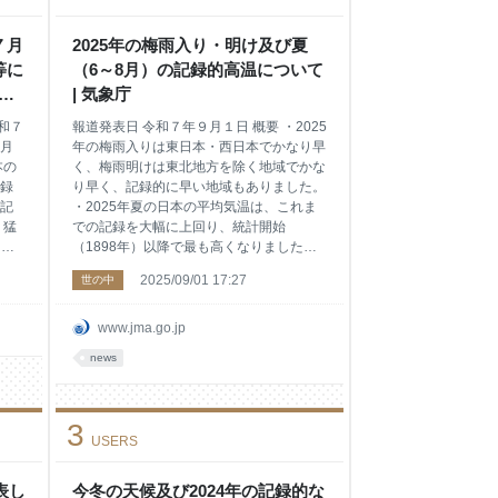
ご
通信研究機構によると、この地磁気の乱れ
よ
は、1月19日03時09分に発生した太陽表面
ンケ
での爆発（フレア）に対応するとみられま
７月
2025年の梅雨入り・明け及び夏
ま
す。 最新の地磁気の観測状況は、気
等に
（6～8月）の記録的高温について
日
検討
| 気象庁
気象
和７
報道発表日 令和７年９月１日 概要 ・2025
月
年の梅雨入りは東日本・西日本でかなり早
本の
く、梅雨明けは東北地方を除く地域でかな
録
り早く、記録的に早い地域もありました。
記
・2025年夏の日本の平均気温は、これま
、猛
での記録を大幅に上回り、統計開始
も更
（1898年）以降で最も高くなりました。
梅雨
本文 2025年の春から夏にかけての天候経
2025/09/01 17:27
世の中
は
過を総合的に検討して各地方の梅雨入り、
梅雨明けを確定しました。季節の進行がか
えら
なり早く、東北地方を除き５月に梅雨入
www.jma.go.jp
熱帯
り、６月に梅雨明けとなり、統計開始
news
ス
（1951年）以降で最も早い記録となった
だ
地域もありました（表１）。 また、６月
上空
以降、本州付近への太平洋高気圧の張り出
3
上
しが強く、晴れて高温になった日が多かっ
USERS
出
たこと等により、日本の夏の平均気温は、
雲
基準値からの偏差1が+2.36℃となり、これ
太
までの記録であった2024・2023年の
表し
今冬の天候及び2024年の記録的な