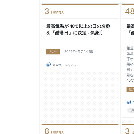
3
4
USERS
最高気温が 40℃以上の日の名称
最
を「酷暑日」に決定 - 気象庁
「
報道
2026/04/17 14:58
世の中
気温
庁ホ
果や
www.jma.go.jp
日」
著な
40
れる
世
日に
27
象庁
実施
をい
ケー
らい
8
3
名称
USERS
U