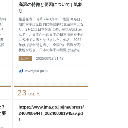
本付
+1.76℃を大幅に上回り、統計を開始した
高温の特徴と要因について | 気象
が
1898年以降の夏
庁
文部科
報道発表日 令和7年3月18日 概要 今冬は、
い
期間前半は全国的に持続的な低温傾向とな
り
り、2月には日本付近に強い寒気が流れ込
と
んで、北日本から西日本の日本海側を中心
書
に各地で大雪となりました。他方、2024
気候
年はほぼ年間を通じて全国的に気温が高い
ご
状態が続き、日本の年平均気温は統計を開
始した1898年以降で最も高くなりまし
2025/03/18 21:42
世の中
候
た。 これらの現象について、本日（18
成
日）開催した異常気象分析検討会におい
象庁
て、その特徴と要因を分析し、以下の通り
www.jma.go.jp
る
見解をとりまとめました。 本文 1. 今冬
候
（2024年12月～2025年2月）の天候（別
観
紙第1章参照） 今冬を通じた冬型の気圧配
23
置の持続及び2月の2度の寒波の要因とし
USERS
て、以下のことが考えられます。 2月の寒
最新
波をもたらした大規模な大気の流れに関す
おけ
と7
る模式図 ・今冬を通じて、大気上層を流
https://www.jma.go.jp/jma/press/
れる亜寒帯の偏西風（寒帯前線ジェット気
と要
2408/08e/NT_202408081945sv.pd
現れ
流）と亜熱帯の偏西風（亜熱帯ジェット気
f
昇し
流）が、ともに日