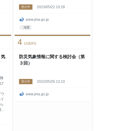
ク
チュードの推定誤差を見込み、地震発生直
2023/05/22 10:28
世の中
式：
後の速報的に求めたマグニチュードで
掲
M6.8以上の地震から調査を開始します。
太平洋プレートの沈み込みに伴う震源が深
www.jma.go.jp
掲
い地震は除きます。 気象庁及び静岡県に
地震
（令和
より東海地域に設置されたひずみ計、産業
技術総合研究所により愛知県、三重県、和
4
歌山県、高知県、愛媛県に設置されたひず
USERS
み計を使用します。 南海トラフ地震に関
連する情報の発表に用いるひずみ計観測点
 気
ひずみ計とは 気象庁では、ひずみ計で観
防災気象情報に関する検討会（第
測された地殻変動の変動量の大きさで異常
３回）
レベルを１～３として、異常監視を行って
います。レベル値は数字が大きい
降
2022/05/26 13:10
世の中
び
ダウ
www.jma.go.jp
ポイ
ら
現象
線状
呼
）
中の