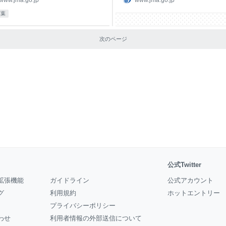
www.jma.go.jp
www.jma.go.jp
２時間後から、今後の地震活動の見
気象情報へ 現在発表中の警報・注意
言葉
や防災上注意すべきこと等について
キキクル（危険度分布）へ 線状降水
しており、その主なポイントは以下
よる大雨の半日程度前からの呼びかけ
おりです。 ＜大地震後の地震活動に
は 「顕著な大雨に関する気象情報」
次のページ
る防災上のポイント＞ １週間程度
表基準を満たすような線状降水帯によ
最初の大地震の規模と同程度の地震
大雨の可能性がある程度高いことが予
意することが基本です。 特に、地震
された場合に、半日程度前から、気象
後２～３日程度は、規模の大きな地
報において、「線状降水帯」というキ
発生することが多くあります。 付近
ワードを使って呼びかけます。 この
断層がある、過去に同程度の規模の
かけは、警戒レベル相当情報を補足す
が続いて発生したことがあるな
解説情報と
公式Twitter
拡張機能
ガイドライン
公式アカウント
グ
利用規約
ホットエントリー
プライバシーポリシー
わせ
利用者情報の外部送信について