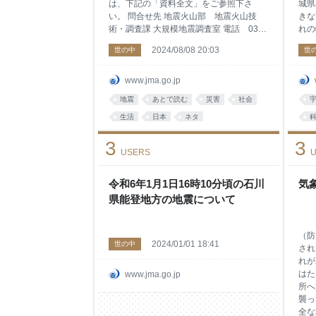
は、下記の「資料全文」をご参照下さ
城県
い。 問合せ先 地震火山部 地震火山技
きな
術・調査課 大規模地震調査室 電話 03-
れの
3434-9040 資料全文 南海トラフ地震臨時
成分
2024/08/08 20:03
世の中
世
情報について [PDF形式:3.4MB]
その
大で
照。
www.jma.go.jp
70
地震
あとで読む
災害
社会
に大
生活
日本
ネタ
障害
地磁
n
3
3
てい
USERS
U
られ
構に
たと
令和6年1月1日16時10分頃の石川
気
深く
県能登地方の地震について
の観
（防
2024/01/01 18:41
世の中
され
れが
はた
www.jma.go.jp
所へ
襲っ
全な