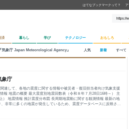
はてなブックマークって？
ア
経済
暮らし
学び
テクノロジー
おもしろ
『気象庁 Japan Meteorological Agency』
人気
新着
すべて
気象庁
」に関連して、各地の震度に関する情報や被災者・復旧担当者向け気象支援
情報 地震の概要 最大震度別地震回数表（令和８年７月28日16時～） 主
上） 地震情報 推計震度分布図 長周期地震動に関する観測情報 最新の地
り、非常に多くの地震が発生しているため、震度データベースに反映され
完了し次第、順次、反映いたします。 地震活動の状況 個別の地震の詳
データベース検索」を参照してください。 地震の発生状況については
事項 揺れの強かった地域では、家屋の倒壊や土砂災害などの危険性が高