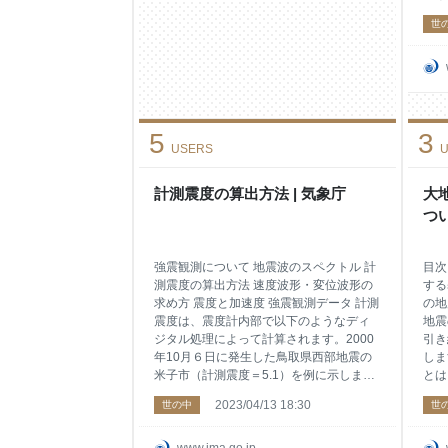
の強
世
災害
で、
注意
険な
図る
震活
5
3
震発
USERS
U
は１
た地
計測震度の算出方法 | 気象庁
最大
大
い。
つい
きな
す。
活動
強震観測について 地震波のスペクトル 計
目次
えら
測震度の算出方法 速度波形・変位波形の
する
求め方 震度と加速度 強震観測データ 計測
の地
震度は、震度計内部で以下のようなディ
地震
ジタル処理によって計算されます。2000
引き
年10月６日に発生した鳥取県西部地震の
しま
米子市（計測震度＝5.1）を例に示しま
とは
す。 ディジタル加速度記録３成分（水平
発生
2023/04/13 18:30
世の中
世
動２成分、上下動１成分）（図１）のそ
生す
れぞれのフーリエ変換（図２）を求め
す。
る。 地震波の周期による影響を補正する
され