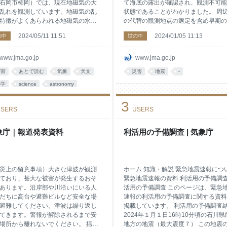
石岡市柿岡）では、現在地磁気の大
て海底の露出が確認され、観測不可能
乱れを観測しています。地磁気の乱
状態であることがわかりました。 周
特徴がよくあらわれる地磁気の水平
の代替の観測地点の選定を含め早期の
の変化は、11日02時05分に始まり、
測再開に向けて作業を進めております
2024/05/11 11:51
2024/01/05 11:13
の中
世の中
後現在も続いています。変動幅は最
「令和６年能登半島地震」による影響
 517nTに達しました（添付資料参
より、気象庁の津波観測地点「珠洲市
1924年以降では1941年7月4日に
橋」については、令和６年１月１日1
www.jma.go.jp
www.jma.go.jp
0nT以上の記録が最大）。 今回のよう
10分頃から観測データが欠測となっ
宇宙
あとで読む
気象
天文
災害
地震
-
きな地磁気の乱れが起きると、通信
ります。地震後に国土地理院が撮影し
等が発生する場合があります。 この
科学
science
astronomy
空中写真によって、当該観測地点の一
気の乱れは、５月９日頃から発生し
で地盤隆起によるとみられる海底の露
ature
社会
気象庁
3
る太陽表面での爆発に対応するとみ
が確認され、観測不可能な状態である
SERS
USERS
、国立研究開発法人 情報通信研究機
とがわかりました。 気象庁では、周
よると大規模なフレアが数回発生し
の代替の観測地点の選定を含め早期の
の発表があることから、今後も注意
測再開に向けて作業を進めております
象庁｜報道発表資料
利活用の予備調査 | 気象庁
観測してまいります。 最新の地磁気
なお、気象庁では、津波のおそれのあ
測状況は、気象庁地磁気観
大規模な地震の際には、全国に設置し
いる地震計のデータをもとに震
災上の留意事項）大きな津波が観測
ホーム 知識・解説 緊急地震速報につ
ており、甚大な被害が発生するおそ
緊急地震速報の資料 利活用の予備調査
あります。沿岸部や川沿いにいる人
活用の予備調査 このページは、緊急
だちに高台や避難ビルなど安全な場
速報の利活用の予備調査に関する資料
避難してください。津波は繰り返し
掲載しています。 利活用の予備調査
てきます。警報が解除されるまで安
2024年１月１日16時10分頃の石川県
場所から離れないでください。 揺れ
地方の地震（最大震度７） この地震