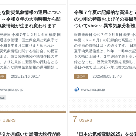
当庁の発信する情報等において利用
とといたしますので、以下リンクより
こととしましたのでお知らせしま
回答ください。何卒、ご協力のほど、
 「酷暑日」は同アンケートにおいて
ろしくお願いいたします。 なお、ア
たな防災気象情報の運用につい
令和７年夏の記録的な高温と
多く支持を集めるとともに、有識者
ートに記載している名称の候補につき
 ～令和８年の大雨時期から防
の少雨の特徴およびその要因
も社会的にもなじみがあり、日本語
しては、各種国語辞典を参考に気象や
気象情報が生まれ変わります～
ついて<br>～ 異常気象分析
ても適切である旨
本語等の専門家のご
気象庁
会による分析結果の公表 ～ | 
発表日 令和７年１２月１６日 概要 国
報道発表日 令和７年９月５日 概要 令
庁
通省水管理・国土保全局と気象庁で
年夏（６～８月）の記録的な高温と７
令和６年６月に取りまとめられた
の少雨の特徴は以下の通りです。 日
災気象情報に関する検討会」の提言
夏平均気温偏差は、昨年、一昨年の記
まえ、防災関係機関や地域住民の皆
を大幅に上回り、３年連続で最も高い
、より効果的に避難等の行動をとる
録となった。 歴代最高気温を観測し
の新たな防災気象情報の運用開始に
暑日や40℃以上の延べ地点数の記録
て、気象業務法及び水防法の改正な
新した。 多くの地方で過去最も早い
2025/12/16 09:17
2025/09/05 15:40
の中
世の中
要の準備を進めてきました。 今般、
明けとなるなど季節進行が早く、７月
８年の大雨時期から運用する新たな
北陸地方を中心に記録的な少雨となっ
気象情報の名称や情報体系につい
た。 これらの天候をもたらしたと考
www.jma.go.jp
www.jma.go.jp
以下のとおり決定しましたのでお知
れる要因は以下の通りです。 太平洋
ews
いたします。 新たな防災気象情報
域の西部で海水温が高く、アジアモン
情報名称に警戒レベルの数字を付記
ーン域の積乱雲の活動が早くから活発
など、市町村が発令する避難指示等
った。 この影響により、６月以降、
3
7
難情報や住民がとるべき避難行動と
の偏西風が平年より大幅に北を流れ、
USERS
USERS
係が分かりやすくなります。運用開
空のチベット高気圧が日本付近に張り
令和８年５月下旬を予定しておりま
した。また、フィリピン東海上の積乱
 本文 新情報のポイント 新たな防災気
の活動が極めて活発で、日本付近への
年９か月続いた黒潮大蛇行が終
『日本の気候変動2025』を公