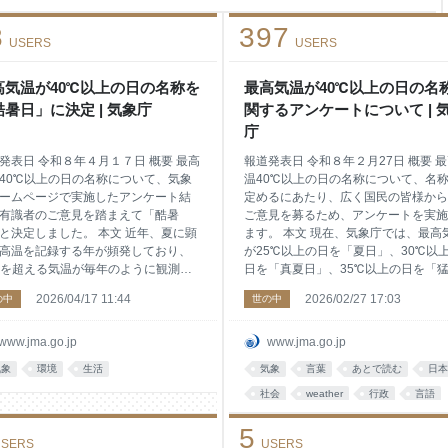
8
397
USERS
USERS
高気温が40℃以上の日の名称を
最高気温が40℃以上の日の名
酷暑日」に決定 | 気象庁
関するアンケートについて | 
庁
発表日 令和８年４月１７日 概要 最高
報道発表日 令和８年２月27日 概要 
40℃以上の日の名称について、気象
温40℃以上の日の名称について、名
ームページで実施したアンケート結
定めるにあたり、広く国民の皆様から
有識者のご意見を踏まえて「酷暑
ご意見を募るため、アンケートを実施
と決定しました。 本文 近年、夏に顕
ます。 本文 現在、気象庁では、最高
高温を記録する年が頻発しており、
が25℃以上の日を「夏日」、30℃以
℃を超える気温が毎年のように観測さ
日を「真夏日」、35℃以上の日を「
状況を受け、最高気温が40℃以上の
日」と定め、予報用語として天気予報
2026/04/17 11:44
2026/02/27 17:03
の中
世の中
ついて新たに名称を定めるべく、2月
で使用しています。 ３年連続で夏に
日（金）から3月29日（日）にかけて気
な高温を記録したほか、40℃を超え
ホームページにおいてアンケートを
温が毎年のように観測される状況をう
www.jma.go.jp
www.jma.go.jp
しました。非常に多くの方から回答
け、今般、最高気温が40℃以上の日
気象
環境
生活
気象
言葉
あとで読む
日本
ただき、感謝申し上げます。 同アン
いて新たに名称を定めることにしまし
トの結果（別紙参照）及び有識者か
た。 名称を定めるにあたり、広く国
社会
weather
行政
言語
ただいたご意見を踏まえ、当該日の
皆様からのご意見を募るため、気象庁
ネタ
5
を「酷暑日」と定めるとともに、今
ームページ上でアンケートを実施する
SERS
USERS