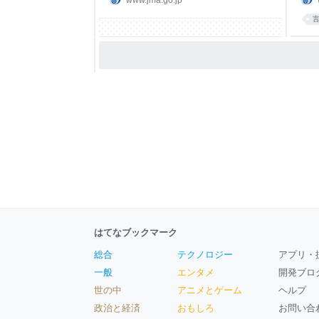
www.jma.go.jp
フィルター（図３）を掛ける。 逆フーリ
１～
エ変換を行い、時刻歴の波形（図４）に
通し
もどす。 得られたフィルター処理済みの
発表
３成分の波形をベクトル的に合成をす
のと
る。 ベクトル波形（図５）の絶対値があ
対す
る値 a 以上となる時間の合計を計算した
は、
とき、これがちょうど 0.3秒となるような
に注
a を求める。この例では a = 127.85 galと
発生
なる。 5.で求めた a を、I = 2 log a +
震が
に活
地震
はてなブックマーク
総合
テクノロジー
アプリ・
一般
エンタメ
開発ブロ
世の中
アニメとゲーム
ヘルプ
政治と経済
おもしろ
お問い合