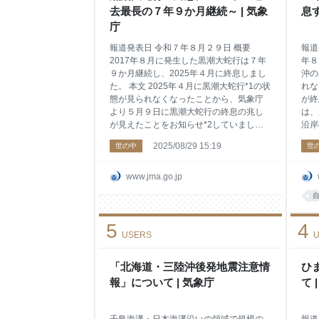
濫、大雨、土砂災害、高潮に関する
象情
去最長の７年９か月継続～ | 気象
息す
の警
庁
害発
報道発表日 令和７年８月２９日 概要
報道
2017年８月に発生した黒潮大蛇行は７年
年８
９か月継続し、2025年４月に終息しまし
沖の
た。 本文 2025年４月に黒潮大蛇行*1の状
れな
態が見られなくなったことから、気象庁
が終
より５月９日に黒潮大蛇行の終息の兆し
は、
が見えたことをお知らせ*2していまし
沿岸
た。 その後も気象庁と海上保安庁では黒
で、
2025/08/29 15:19
世の中
世
潮の状況を監視しておりましたが、東海
20
沖における黒潮の最南緯度の経過（別紙
大き
図１）や潮岬沖での黒潮の接岸の状況
なり
www.jma.go.jp
（別紙図２）より、大蛇行していない状
が1
態が安定的に持続していることから（別
は2
紙図３）、今般、今回の黒潮大蛇行が
か月
5
4
2025年４月に終息したものと判断しまし
１）
USERS
U
た。この結果、2017年８月から続いた大
離し
蛇行の継続期間は、1965年以降で過去最
日現
長となる７年９か月となりました。 な
「北海道・三陸沖後発地震注意情
（図
ひ
お、８月下旬現在、黒潮は潮岬を東に流
潮大
報」について | 気象庁
て 
れ、東海沖では北緯32度付近、伊豆諸島
潮の
付近では八丈島の南を流れています （別
の位
紙図４、図
ます