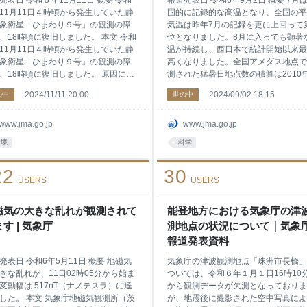
発表日 令和６年11月11日 概要 令和
報道発表日 令和6年9月2日 概要 7月
11月11日４時頃から発生していた静
国的に記録的な高温となり、全国の平
象衛星「ひまわり９号」の観測の障
気温は昨年7月の記録を更に上回って
、18時頃に復旧しました。 本文 令和
位となりました。8月に入っても顕著
11月11日４時頃から発生していた静
温が持続し、西日本で統計開始以来最
象衛星「ひまわり９号」の観測の障
高くなりました。全国アメダス地点で
、18時頃に復旧しました。 原因につ
測された猛暑日地点数の積算は2010
調査を進めたところ、赤外画像を観
降で最も多かった昨年を大きく上回り
2024/11/11 20:00
2024/09/02 18:15
の中
世の中
る機器の温度が上昇したためである
した。7月下旬には北日本で大雨が発
が判明しました。そのため、その観
し、北日本日本海側で第2位の多雨に
る機器を冷却し、温度を下げる対応
ました。 これらの現象について、本日
www.jma.go.jp
www.jma.go.jp
いました。 これにより、観測データ
日）開催した異常気象分析検討会にお
環境
科学
題がないことを確認しております。
て、その特徴と要因を分析し、以下の
する機器の温度が上昇した原因の詳
り見解をとりまとめました。 本文 〇
22
30
ついては、引き続き調査してまいり
以降の顕著な高温（別紙第１章参照） 
USERS
USERS
。 問合せ先 気象庁情報基盤部気象衛
月・8月の顕著な高温の要因として、
 橋本・池本・金山 電話：03-
のことが考えられます。 ・日本付近
58-3900（内線3317） 資料全文 【報道
磁気の大きな乱れが観測されて
熱帯ジェット気流が持続的に北に蛇行
能登地方における気象庁の津
】ひまわり９号の観測の復旧につい
し、西日本を中心に、対流圏の上層ま
す | 気象庁
測地点の状況について｜気象
DF形式:183KB]
のびる背の高い暖かな高気圧に覆われ
報道発表資料
けた。 ・7月は日本の南で太平洋高気
持続的に強
発表日 令和6年5月11日 概要 地磁気
気象庁の津波観測地点「珠洲市長橋」
きな乱れが、11日02時05分から始ま
ついては、令和６年１月１日16時10
変動幅は 517nT（ナノテスラ）に達
から観測データが欠測となっておりま
した。 本文 気象庁地磁気観測所（茨
が、地震後に撮影された空中写真によ