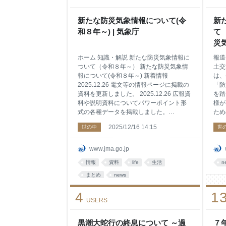
後、
する
す。
新たな防災気象情報について(令
新
最も
和８年～) | 気象庁
て
から
災
とし
| 
ホーム 知識・解説 新たな防災気象情報に
報道
ついて（令和８年～） 新たな防災気象情
土交
報について(令和８年～) 新着情報
は、
2025.12.26 電文等の情報ページに掲載の
「防
資料を更新しました。 2025.12.26 広報資
を踏
料や説明資料についてパワーポイント形
様が
式の各種データを掲載しました。
ため
2025.12.22 電文等の情報ページに掲載の
向け
2025/12/16 14:15
世の中
世
資料を更新しました。 2025.12.17 電文等
ど所
の情報ページに追加のサンプル電文を追
令和
加しました。 2025.12.16 新たな防災気象
防災
www.jma.go.jp
情報特設サイトを公開しました。
て、
情報
資料
life
生活
n
2025.12.16 新たな防災気象情報の運用予
らせ
定に関する報道発表を行いました。 防災
まとめ
news
は、
気象情報の改善の概要 背景と狙い 令和６
する
4
1
年６月に取りまとめられた 「防災気象情
の避
USERS
報に関する検討会」の提言を踏まえ、令
の関
和８年５月下旬（予定）から新たな防災
始は
気象情報の運用を開始します。 河川氾
す。
黒潮大蛇行の終息について ～過
７