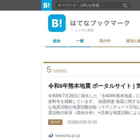
トップへ戻る
総合
一般
世の中
政治と
5
USERS
令和8年熊本地震 ポータルサイト | 
令和8年7月28日に発生した「令和8年熊本地震
資料等を掲載しています。 地震関連 地震に関する
な地震活動の地震回数比較（マグニチュード3.5以
震活動の状況（震央分布） ※活発な地震活動によ
ていない地震や震度データがあります。解析作業が
2026/07/29 00:35
世の中
細な震度については「地震情報」、または「震度
「震央分布」を参照してください。 防災上の留意
まっ
www.jma.go.jp