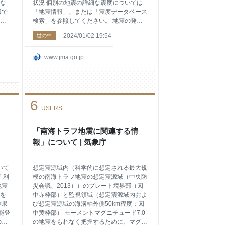
な
状況 個別の地震の詳細な震度については
辺で
「地震情報」、または「震度データベース
観
検索」を参照してください。 地震の発生
。
状況については「震央分布」を参照してく
2024/01/02 19:54
世の中
に
ださい。 防災上の留意事項 2024年１月１
長
日に発生したM7.6の地震により揺れの強
6時
かった地域では、家屋の倒壊や土砂災害な
www.jma.go.jp
てお
どの危険性が高まっていますので、復旧活
た
動などを行う場合には今後の地震活動や降
帯
雨の状況に十分注意し、やむを得ない事情
出
が無い限り危険な場所に立ち入らないなど
6
こ
身の安全を図るよう心がけてください。
USERS
辺で
今後の地震活動の見通し 石川県能登地方
観
では、2020年12月から地震活動が活発に
。
なっており、活動当初は比較的規模の小さ
「南海トラフ地震に関連する情
る
な地震が継続する中、2022年６月に
報」について | 気象庁
て
M5.4（最大震度
いて
想定震源域内（科学的に想定される最大規
 利
模の南海トラフ地震の想定震源域（中央防
地震
災会議、2013））のプレート境界部（図
を
中赤枠部）と監視領域（想定震源域内およ
結果
び想定震源域の海溝軸外側50km程度：図
能登
中黄枠部） モーメントマグニチュード7.0
の緊
の地震をもれなく把握するために、マグニ