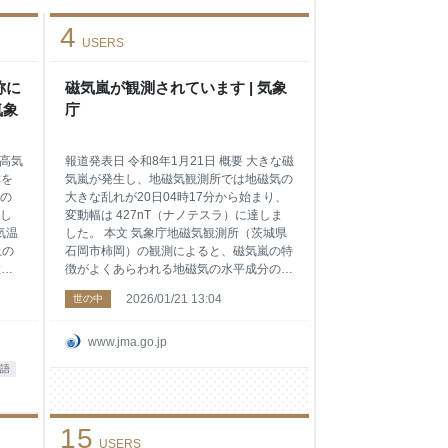
4
USERS
称に
磁気嵐が観測されています | 気象
気象
庁
最高気
報道発表日 令和8年1月21日 概要 大きな磁
称を
気嵐が発生し、地磁気観測所では地磁気の
の
大きな乱れが20日04時17分から始まり、
し
変動幅は 427nT（ナノテスラ）に達しま
気温
した。 本文 気象庁地磁気観測所（茨城県
上の
石岡市柿岡）の観測によると、磁気嵐の特
猛暑
徴がよくあらわれる地磁気の水平成分の変
等
化（乱れ）が、20日04時17分に始まり現
2026/01/21 13:04
世の中
顕著
在も続いています。21日09時現在、変動
る気
幅は最大で427nTに達しました（別紙図参
照。1924年以降では1941年7月4日に
www.jma.go.jp
につ
700nT以上の記録が最大）。 今回のよう
語
に大きな磁気嵐が発生すると、船舶や航空
民の
機通信に用いられる短波通信の障害や
ホ
GNSS（GPS）測位への影響等が発生する
15
こ
場合があります。 国立研究開発法人 情報
USERS