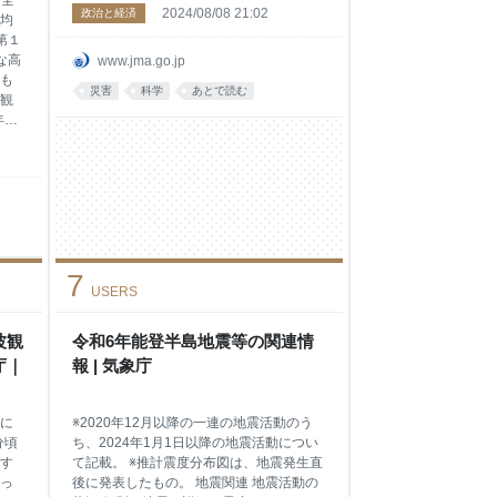
は全
2024/08/08 21:02
政治と経済
均
第１
な高
www.jma.go.jp
も
災害
科学
あとで読む
観
年以
ま
生
なり
（2
い
通
７月
7
7
USERS
以下
で亜
波観
令和6年能登半島地震等の関連情
で
庁｜
報 | 気象庁
続
圧が
に
※2020年12月以降の一連の地震活動のう
分頃
ち、2024年1月1日以降の地震活動につい
す
て記載。 ※推計震度分布図は、地震発生直
っ
後に発表したもの。 地震関連 地震活動の