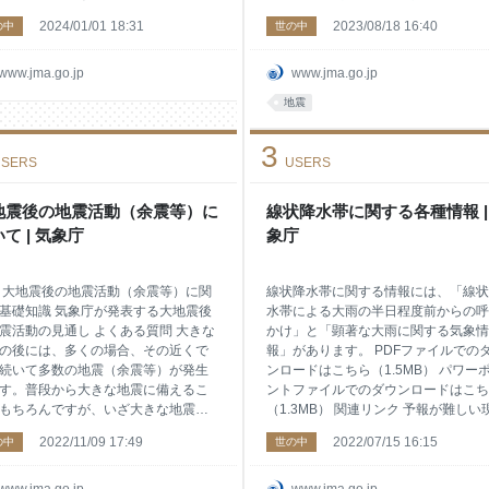
かった地域では、家屋の倒壊や土砂
急地震速報（警報）の発表状況のリン
2024/01/01 18:31
2023/08/18 16:40
の中
世の中
などの危険性が高まっていますの
アンケート調査結果 速報版 [PDF形
今後の地震活動や降雨の状況に十分
1.6MB] （令和６年３月28日 資料
し、やむを得ない事情が無い限り危
載） 詳細版（抜粋） [PDF形式：
www.jma.go.jp
www.jma.go.jp
場所に立ち入らないなど身の安全を
1.0MB] （令和６年９月10日 資料
地震
よう心がけてください。 （今後の地
載） 詳細版 [PDF形式：5.9MB] 
動の見通し）過去の事例では、大地
６年９月10日 資料掲載）
3
生後に同程度の地震が発生した割合
SERS
USERS
～２割あることから、揺れの強かっ
域では、地震発生から１週間程度、
震度７程度の地震に注意してくださ
地震後の地震活動（余震等）に
線状降水帯に関する各種情報 |
特に今後２～３日程度は、規模の大
て | 気象庁
象庁
地震が発生することが多くありま
また、この地域では、３年以上地震
が続いており、当面、継続すると考
 大地震後の地震活動（余震等）に関
線状降水帯に関する情報には、「線状
れま
基礎知識 気象庁が発表する大地震後
水帯による大雨の半日程度前からの呼
震活動の見通し よくある質問 大きな
かけ」と「顕著な大雨に関する気象情
の後には、多くの場合、その近くで
報」があります。 PDFファイルでの
続いて多数の地震（余震等）が発生
ンロードはこちら（1.5MB） パワー
す。普段から大きな地震に備えるこ
ントファイルでのダウンロードはこち
もちろんですが、いざ大きな地震が
（1.3MB） 関連リンク 予報が難しい
した場合には、その後引き続いて発
について （線状降水帯による大雨） 
2022/11/09 17:49
2022/07/15 16:15
の中
世の中
る地震にも注意する必要がありま
降水帯による大雨の半日程度前からの
気象庁は、最大震度５弱以上が観測
びかけと実際の状況等について（速報
た等の大地震が発生した場合に、約
線状降水帯の予測精度向上 現在発表