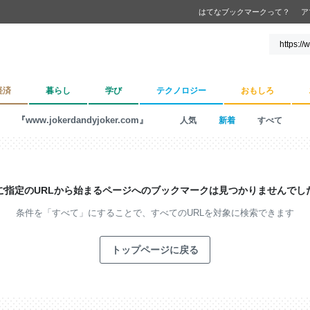
はてなブックマークって？
ア
経済
暮らし
学び
テクノロジー
おもしろ
『www.jokerdandyjoker.com』
人気
新着
すべて
ご指定のURLから始まるページへの
ブックマークは見つかりませんでし
条件を「すべて」にすることで、
すべてのURLを対象に検索できます
トップページに戻る