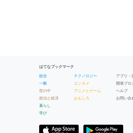
はてなブックマーク
総合
テクノロジー
アプリ・
一般
エンタメ
開発ブロ
世の中
アニメとゲーム
ヘルプ
政治と経済
おもしろ
お問い合
暮らし
学び