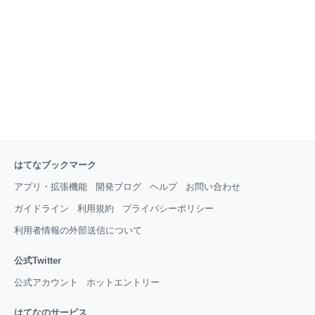
すが、中位、下位にランキングしているものは、無理
矢理「勉強になる」に結びつけている感がありますの
で、勉強になるというのは鵜呑みにしないほうがいい
と思います。 まぁドラえもんとかコナンのアニメを普
通に見ててもさほど勉強のためにはならないというこ
とは、考えればわ
はてなブックマーク
アプリ・拡張機能
開発ブログ
ヘルプ
お問い合わせ
ガイドライン
利用規約
プライバシーポリシー
利用者情報の外部送信について
公式Twitter
公式アカウント
ホットエントリー
はてなのサービス