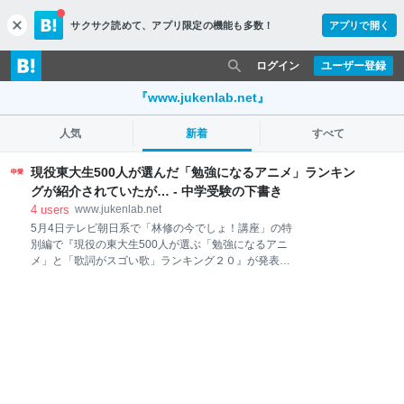
サクサク読めて、
アプリ限定の機能も多数！
アプリで開く
c
l
o
ログイン
ユーザー登録
s
e
『www.jukenlab.net』
人気
新着
すべて
現役東大生500人が選んだ「勉強になるアニメ」ランキン
グが紹介されていたが… - 中学受験の下書き
4
users
www.jukenlab.net
5月4日テレビ朝日系で「林修の今でしょ！講座」の特
別編で『現役の東大生500人が選ぶ「勉強になるアニ
メ」と「歌詞がスゴい歌」ランキング２０』が発表さ
れていました。ざっくり触れておきます。 現役東大生
が選ぶ「勉強になるアニメ」ランキング20 基本的には
そのアニメの「勉強になったポイント」をリモートや
スタジオの東大生がコメントしていくという感じ。ゴ
ールデンの番組としてはなんか無理矢理感も漂うとこ
ろもありましたが、知ってるアニメとか歌がポンポン
出てくるのでなんとなく見てしまったというところ。
勉強になるアニメベスト２０ 「勉強になる」とありま