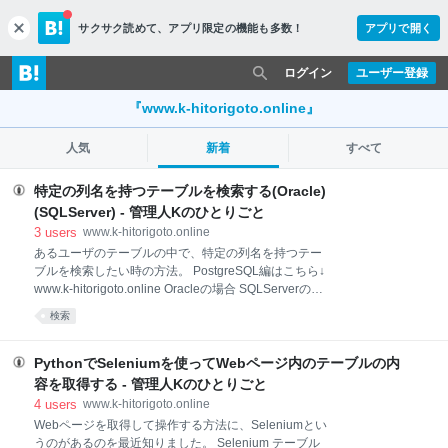
サクサク読めて、
アプリ限定の機能も多数！
アプリで開く
c
l
o
ログイン
ユーザー登録
s
e
『www.k-hitorigoto.online』
人気
新着
すべて
特定の列名を持つテーブルを検索する(Oracle)
(SQLServer) - 管理人Kのひとりごと
3
users
www.k-hitorigoto.online
あるユーザのテーブルの中で、特定の列名を持つテー
ブルを検索したい時の方法。 PostgreSQL編はこちら↓
www.k-hitorigoto.online Oracleの場合 SQLServerの場
合 Oracleの場合 USER_TAB_COLUMNSを参照。
検索
https://docs.oracle.com/cd/E49329_01/server.121/b71
292/refrn20277.htm#I1020277 SELECT
TABLE_NAME ,COLUMN_NAME FROM
PythonでSeleniumを使ってWebページ内のテーブルの内
USER_TAB_COLUMNS WHERE
容を取得する - 管理人Kのひとりごと
COLUMN_NAME='DEPTNO' ORDER BY
4
users
www.k-hitorigoto.online
TABLE_NAME ,COLUMN_NAME ; 実行結果。SCOTT
Webページを取得して操作する方法に、Seleniumとい
スキーマの場合。 TABLE_NAME COLUMN_NAME
うのがあるのを最近知りました。 Selenium テーブル