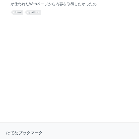
DEPT DEPTNO EMP DEPTNO SQLServe
が使われたWebページから内容を取得したかったの
で、その方法を調べました。 Seleniumはいろんな言
html
python
語からアクセスすることが出来るようですが、今回は
Pythonを使ってみました。 対象となるページは以下の
ような感じ。 <html> <head></head> <body> <table
class="table_desu"> <tr> <th>No</th><th>品目</th>
<th>価格</th> </tr> <tr> <td>1</td><td>りんご</td>
<td>150</td> </tr> <tr> <td>2</td><td>みかん</td>
<td>120</td> </tr> <tr> <td>3</td><td>ぶどう</td>
<td>200</td>
はてなブックマーク