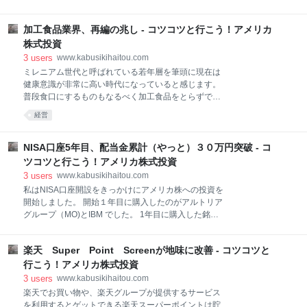
おりました。 以下発表内容から引用です 平成30年10
配当金はもちろん日本株でも頂く事はできますが日本
月31日（水）を基準日とし、同日最終の株式名簿に記
株は業績によりあっさりと減配を行ってしまいます。
載または記録された 株主の所有する普通株式を1株に
加工食品業界、再編の兆し - コツコツと行こう！アメリカ
米国株にももちろん減配リスクはありますが、日本株
つき2株の割合をもって分割いたします。 また、増配
よりはそのリスクは少ないと考えています。 そんな理
株式投資
については分割前47円から48円へと実
由からコツコツとアメリカ株やETFを買い増ししてい
3
users
www.kabusikihaitou.com
ます。 そのおかげで昨年頂いた配当金総額を9月現在
ミレニアム世代と呼ばれている若年層を筆頭に現在は
で超えることができました。 □昨日IBMから配当金を
健康意識が非常に高い時代になっていると感じます。
頂きました。 スポンサーリンク ? 昨日頂いたIBMから
普段食口にするものもなるべく加工食品をとらずでき
の配当金は税引き後100.32ドルでした。 NISA口座で
るだけ新鮮な野菜等を食べようとする等今までの「お
経営
IBMを保有していますので日本国内の課税はありませ
手軽でそこそこ健康」という加工食品（シリアル等）
ん。 これで今年頂いた配当金の総額は1012.13ドルと
は業績・株価とも苦戦中です。 私が保有しているゼネ
なりました。 昨年頂いた配当金総額は963.94ドルです
ラルミルズも上記の理由から（ヨーグルト部門でも苦
NISA口座5年目、配当金累計（やっと）３０万円突破 - コ
ので今年3カ月を残し昨年頂
戦中）株価が低迷しています。 □キャンベルスープに
ツコツと行こう！アメリカ株式投資
買収報道 スポンサーリンク ? 世界最大の缶スープメー
3
users
www.kabusikihaitou.com
カーであるキャンベルスープも現在業績は苦戦中で
私はNISA口座開設をきっかけにアメリカ株への投資を
す。 そんなキャンベルスープに買収観測のニュースが
開始しました。 開始１年目に購入したのがアルトリア
入りました。 以下日経新聞からの引用です。 25日の
グループ（MO)とIBM でした。 1年目に購入した銘柄
米株式市場で食品大手のキャンベル・スープが大幅高
は４年経過した現在では アルトリアグループ…＋46%
で始まった。 株価は一時、前週末比10.6％高の42.68
IBM………………………－17.67% と明暗の分かれる結
ドルまで上昇した。 同業大手のクラフト・ハインツが
楽天 Super Point Screenが地味に改善 - コツコツと
果となっております。 （どちらも配当金を除いた結果
買収を検討していると報じられ、買いが膨らんだ。 ク
です。配当金を加えると結果は少し改善されます） 当
行こう！アメリカ株式投資
ラ
時はETFの存在すらわからない状態でした。 そんな状
3
users
www.kabusikihaitou.com
態でもコツコツと投資を続けてきた結果今まで頂いた
楽天でお買い物や、楽天グループが提供するサービス
配当金がほん～のチョット育っていました。 □累計獲
を利用するとゲットできる楽天スーパーポイントは貯