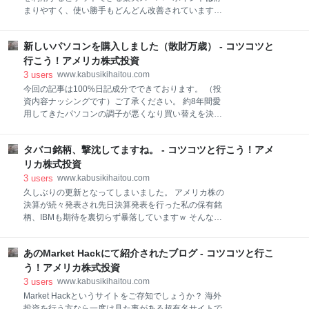
得配当金、30万円突破 スポンサーリンク ? NISA口座
まりやすく、使い勝手もどんどん改善されていますの
を利用してアメリカ株への投資を開始して約4年間経
で 非常にありがたいサービスです。 そんな楽天が提供
過しました。その間に頂いた配当金累計が30万円をよ
しているアプリ「Rakuten Super Point Screen」は
うやく突破いたしました。 ※画像は楽天証券より 昨年
新しいパソコンを購入しました（散財万歳） - コツコツと
広告をクリックするだけてポイント（期間限定ポイン
1年間で頂くことができた配当金は約10万円ですので
ト）をゲットできるありがアプリなのですが、一つだ
行こう！アメリカ株式投資
まだまだ頂ける配当金の
け不満なところがありました。 □以外に待ち時間がか
3
users
www.kabusikihaitou.com
かる 楽天 Super Point Screenは日替わりで広告
今回の記事は100%日記成分でできております。 （投
が掲載されます。 その広告をクリックするとカウント
資内容ナッシングです）ご了承ください。 約8年間愛
ダウンが始まり5秒後に１ポイントゲットできるとい
用してきたパソコンの調子が悪くなり買い替えを決意
うアプリです。 クリックしてからの５秒という待ち時
しました。 恐るおそるパソコンの買い替えを妻に相談
間、意外にこの５秒にイライラしてしまう場合があり
すると 「あなたは買い物しなさすぎだから好きなもの
ます。 しかも広告は１日４～５個程更新されますので
タバコ銘柄、撃沈してますね。 - コツコツと行こう！アメ
買っていいよ」 とありがたいお言葉を頂きました。
すべてクリックすると２５秒位待ち時間が発生してし
ん？ 私はそんなに買い物してないかなぁ… 物欲は確か
リカ株式投資
まっていました。 ところが最
にあんまりありませんが、株のほうが欲しい これって
3
users
www.kabusikihaitou.com
物欲より質が悪いような… まぁ、新しいパソコン購入
久しぶりの更新となってしまいました。 アメリカ株の
の許可が出たので良しとしましょう。 □購入機種の条
決算が続々発表され先日決算発表を行った私の保有銘
件 パソコンを新しく購入するにあたり外せない条件が
柄、IBMも期待を裏切らず暴落していますｗ そんな
ありましたそれは とにかく軽いパソコンです。 その理
中、比較的安定していたタバコ銘柄に激震が走りまし
由は息子という怪獣からスグに逃げれるようにするた
た。 □フィリップモリス（PM)暴落の衝撃！ 長期投資
めですｗ その為多少画面の大きさは犠牲になってしま
あのMarket Hackにて紹介されたブログ - コツコツと行こ
の中でもポートフォリオの主力として保有されて売る
いますがそこは致し方ないかなと。 また、私は趣味で
方も多いタバコ銘柄。 中でもフィリップモリス人気銘
う！アメリカ株式投資
カメラをほんの少し楽しんでいます。その為できるだ
柄の一つです。 そのフィリップモリスが昨日わずか1
3
users
www.kabusikihaitou.com
日で15%以上も下落してしまいました。 長期保有を前
Market Hackというサイトをご存知でしょうか？ 海外
提として投資をされている方でも衝撃を受けた方も多
投資を行う方なら一度は見た事がある超有名サイトで