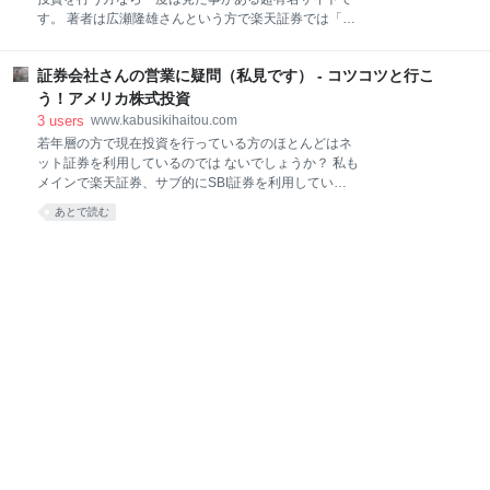
いかと思います。 また、フィリップモリスと双璧をな
す。 著者は広瀬隆雄さんという方で楽天証券では「わ
す人気銘柄アルトリア・グループ（MO)も6%下落して
かりやすいグローバル投資レポート」 を連来されてい
しまいました。 私はアルトリア・グループを保有して
ます。 (トップ画像は広瀬氏ではございません、念の
いますので昨日の下落はちょっと痛いですね。 ちなみ
証券会社さんの営業に疑問（私見です） - コツコツと行こ
為） 広瀬さんは投資ブログは英語日本語問わず一切見
にイギリスのタバコ銘柄、ブリティッシュアメリカン
ないとMarket Hackでおっしゃっておりました。 そん
う！アメリカ株式投資
タバコ（BTI)も4%以上下落しています。 タバコ銘
な広瀬氏がクオリティの高さに驚いたと言わしめたブ
3
users
www.kabusikihaitou.com
ログが紹介されています。 以下紹介されていたブログ
若年層の方で現在投資を行っている方のほとんどはネ
を当ブログでもシェアさせて頂きます。 □Market Hack
ット証券を利用しているのでは ないでしょうか？ 私も
紹介されていたブログ ①たぱぞうの米国投資 ②バフェ
メインで楽天証券、サブ的にSBI証券を利用していま
ット太郎の秘密のポートフォリオ 米国株配当再投資
す。 しかし、私の親の世代になると昔からの知り合い
あとで読む
戦略 ③Grow Rich Slow シーゲル流米国株投資で億万
等の対面タイプの証券会社さんを利用してる場合が多
長者になる！ ④和波の投資生活ブログ ⑤チンギスハン
いようです。 ラップ口座を勧めてきた担当者さん 少し
のブログ。シニアが米国株に投資 ⑥アメリカ部 海外投
前の事ですが、両親から証券会社の方から現在投資し
資、
ている資産からラップ口座へ乗り換えを勧められてい
る。 どうしたらよいか？という相談を受けた事があり
ます ラップ口座はたぱぞうさん記事で手数料が高くお
勧めできない商品という認識がありました。 そこで、
両親が勧められているラップ口座の資料をを確認した
ところ、手数料は2%以上もかかってしまうという事が
わかりました。 2%だと仮に1,000万円を運用すると手
数料だけで20万円もかかってしまいます。 両親にはラ
ップ口座は手を出さない方が良い事を伝えました。今