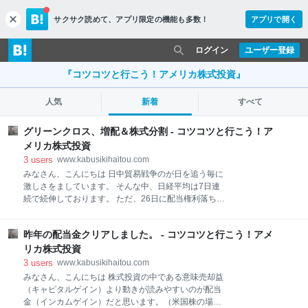
サクサク読めて、
アプリ限定の機能も多数！
アプリで開く
c
l
o
ログイン
ユーザー登録
s
e
『コツコツと行こう！アメリカ株式投資』
人気
新着
すべて
グリーンクロス、増配＆株式分割 - コツコツと行こう！ア
メリカ株式投資
3
users
www.kabusikihaitou.com
みなさん、こんにちは 日中貿易戦争のが日を追う毎に
激しさをましています。 そんな中、日経平均は7日連
続で続伸しております。 ただ、26日に配当権利落ち日
の銘柄も多いですので明日からの値動きには注意が必
要かもしれないですね。 私の持ち株グリーンクロスは
昨年の配当金クリアしました。 - コツコツと行こう！アメ
昨日34円高の1.48%と好調でしたなんとかこの好調を
維持して頂きたいですね。 □グリーンクロス、株式分
リカ株式投資
割＆増配♪ スポンサーリンク ? 先日、業績チェックを
3
users
www.kabusikihaitou.com
行ったグリーンクロスでしたが株式分割と増配発表を
みなさん、こんにちは 株式投資の中である意味売却益
行っていました。 完全に見落としておりました。お恥
（キャピタルゲイン）より動きが読みやすいのが配当
ずかしい限りですね。 株式分割は9月11日発表されて
金（インカムゲイン）だと思います。（米国株の場合)