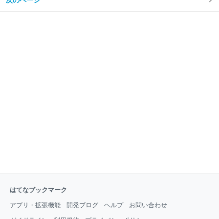
次のページ
クインの前に 爽やかな風が吹き抜けるキャンプ場 設営
情報を集めていましたが、その崩落した道路が整備さ
テント設営 フラッグ設置 パラソル＆ハンモック設置
れたという情報を確認しましたので、今回は久々に万
その他の装備 キャンプ場での過ごし方 遊びまわる子ど
年山を訪れま
も達 お食事 ライトアップ！？ 雨が降り出して・・・
温泉へ まとめ ファミキャンを行ってみて スポンサー
リンク ファミキャンまでの経緯 今年度になって小2の
長女が突然 「キャンプをしたい！」 と言ってきまし
た。 アウトドアが大好きな私は、 「いいよ〜！」と即
答。 私は何度か山の中でテント泊の経験があります
し、野営に関しては全くの初心者ではないと思ってい
ます。九重山坊がつるの野営場、屋久
はてなブックマーク
アプリ・拡張機能
開発ブログ
ヘルプ
お問い合わせ