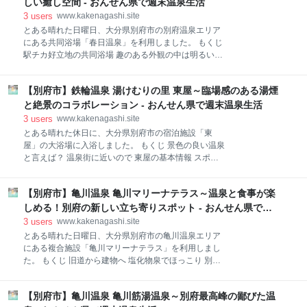
しく知りたい方は下記サイトをご参照下さい。 beppu-
しい癒し空間 - おんせん県で週末温泉生活
私もいつか
tanpeneiga.com もくじ 「別府短編映画プロジェク
3
users
www.kakenagashi.site
ト」とは！？ 日本屈指の映画監督とは！？ 制作の経緯
とある晴れた日曜日、大分県別府市の別府温泉エリア
映画の掟 其の一 物語の舞台は、別府 其の二 完成尺
にある共同浴場「春日温泉」を利用しました。 もくじ
は30分くらいまで 其の三 別府市民と協力しあって撮
駅チカ好立地の共同浴場 趣のある外観の中は明るい木
影すること 其の四 共同浴場のシーンを最低でも一回
の内装 自家源泉の新鮮な湯ですぐに熱々 春日温泉の基
入れること 其の五 別府のお宿で美味しいものを食
本情報 スポンサーリンク 駅チカ好立地の共同浴場 当
べ、温泉に入りながら撮影する 温泉好きな私の感想 次
【別府市】鉄輪温泉 湯けむりの里 東屋～臨場感のある湯煙
日は、電車にて別府市まで来ていましたので、「別府
回作は！？ 「別府ブルーバード劇場」とは！？ スポン
駅中心にある駐車場が無い温泉」をテーマに温泉を選
と絶景のコラボレーション - おんせん県で週末温泉生活
サーリンク 「別府短編映画プロジ
びました。そして選んだ温泉は「春日温泉」です。
3
users
www.kakenagashi.site
久々の利用となりました。 別府駅から春日温泉まで
とある晴れた休日に、大分県別府市の宿泊施設「東
は、徒歩で5分もかかりません。そして春日温泉は、
屋」の大浴場に入浴しました。 もくじ 景色の良い温泉
このご時世になんと100円で入浴できる温泉施設でも
と言えば？ 温泉街に近いので 東屋の基本情報 スポン
あります。本当に感謝しかないですね。「駅に近い＆
サーリンク 景色の良い温泉と言えば？ 2022年1月、年
安い」より、電車の待ち時間などで利用しても良いと
末年始休暇の最終日のお話しです。家を建てるにあた
思います。 趣のある外観の中は明るい木の内装 ふらふ
【別府市】亀川温泉 亀川マリーナテラス～温泉と食事が楽
って決める事が沢山あった為、長女と次女を預けて、
ら別府市内を歩き回り、目的地に到着したのは16時頃
私と妻は2人で色々と大分市内を動き回っていまし
しめる！別府の新しい立ち寄りスポット - おんせん県で週
でした。春日温泉の建物は、1階が温泉、2階が公民館
た。その用事がある程度終わったので、ちょっと一息
末温泉生活
3
users
www.kakenagashi.site
となってお
＆温泉へ。行く先は、大分市の隣り「別府市」です。
とある晴れた日曜日、大分県別府市の亀川温泉エリア
今回のコンセプトは、妻の要望により「景色の良い温
にある複合施設「亀川マリーナテラス」を利用しまし
泉」です。私の脳内温泉手帳から候補をピックアップ
た。 もくじ 旧道から建物へ 塩化物泉でほっこり 別府
し、施設へ向かいました。そして辿り着いた場所が
湾を眺めながらお食事タイム 日を改めて 下りる時は階
「湯けむりの里 東屋」です。 事前に電話で入浴可能
段で まとめ 亀川マリーナテラスの基本情報 スポンサ
な旨を確認の上、現地へ向かいました。宿泊施設など
【別府市】亀川温泉 亀川筋湯温泉～別府最高峰の鄙びた温
ーリンク 旧道から建物へ 晴れていると言いましても大
では、コロナ禍で立ち寄り湯を休止している場合など