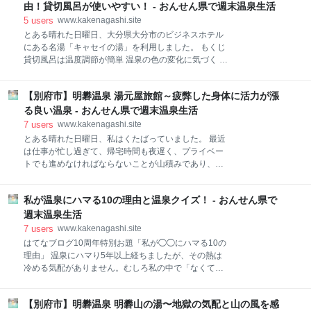
は、イモ類は30～35分程度の蒸し時間が必要だと言わ
九州温泉道でも対象施設として選ばれる程の温泉でも
由！貸切風呂が使いやすい！ - おんせん県で週末温泉生活
れている為、今回は蒸している間に温泉を利用しま
ありますが、なかなか奇抜な施設でもあります。その
5
users
www.kakenagashi.site
す。 なお、施
奇抜具合は、書籍「へんな名湯」でも紹介されるほ
とある晴れた日曜日、大分県大分市のビジネスホテル
ど。 国道10号線沿いの赤松峠に「赤松屋」と書かれた
にある名湯「キャセイの湯」を利用しました。 もくじ
建物があり、その奥に目的地「赤松温泉」があります
貸切風呂は温度調節が簡単 温泉の色の変化に気づく 家
が、その外観はどちらも黄色です。それはもう凄く目
から近い温泉のメリット キャセイの湯の基本情報 公式
立ちますよ。ハーモニーランドのレストランで昼食を
サイトはこちら 過去記事はこちら お知らせ スポンサ
食べている時も、観覧車に乗っている時も、ふとした
【別府市】明礬温泉 湯元屋旅館～疲弊した身体に活力が漲
ーリンク 貸切風呂は温度調節が簡単 キャセイの湯は、
瞬間にパッと目に入ってきます。「今日はあの黄色い
今の自宅から一番近い温泉施設です。夜遅くまで利用
る良い温泉 - おんせん県で週末温泉生活
ところで温泉に入るよ」と子ども達に説明できまし
できる点より、私にとって大変利用しやすい施設でも
7
users
www.kakenagashi.site
た。 またハー
あります。いつもは大浴場を利用していますが、今回
とある晴れた日曜日、私はくたばっていました。 最近
は家族で利用する為、貸切風呂を選択しました。 駐車
は仕事が忙し過ぎて、帰宅時間も夜遅く、プライベー
場に自動車を止め、まずは正面中央の玄関に向かいま
トでも進めなければならないことが山積みであり、流
す。大浴場を利用する際は、受付後に一度外に出て、
石に疲労が蓄積されていた様です。 凄くきつかったで
温泉用の入口へ向かうのですが、貸切風呂の場合はEV
すよ。しかし、それでも身体を壊さなかった点は、毎
で2階に上がります。 温泉は自分で溜める為、常に新
私が温泉にハマる10の理由と温泉クイズ！ - おんせん県で
週末に行う週末温泉生活のお陰だと思っています。も
鮮な状態で楽しめます。まずは水と温泉を同時に浴槽
う「若さで乗り切る」とは言いえない年齢ですし、
週末温泉生活
に注ぎます。半分程度溜まったら好みの温度に調節す
日々を通常道理に過ごす為に、体調管理は十分に配慮
7
users
www.kakenagashi.site
ると良
しなくてはいけません。 前日の土曜日も夜中まで働い
はてなブログ10周年特別お題「私が◯◯にハマる10の
ていました。すると日曜日は、起きる事ができない。
理由」 温泉にハマり5年以上経ちましたが、その熱は
身体が激しく休息を求めています。 ところが当日は天
冷める気配がありません。むしろ私の中で「なくては
気の良い休日です。悪魔の様な姉妹が私を起こしにか
ならないもの」「身体の一部」の様な存在にまでなっ
かります。身体中をくすぐられ、身体の上に飛び乗ら
てしまいました。 今回は素敵なお題に合わせて、「温
れ、強引に起こされました。仕方なく朝食を取りなが
【別府市】明礬温泉 明礬山の湯〜地獄の気配と山の風を感
泉にハマる10の理由」について書いてみました。 な