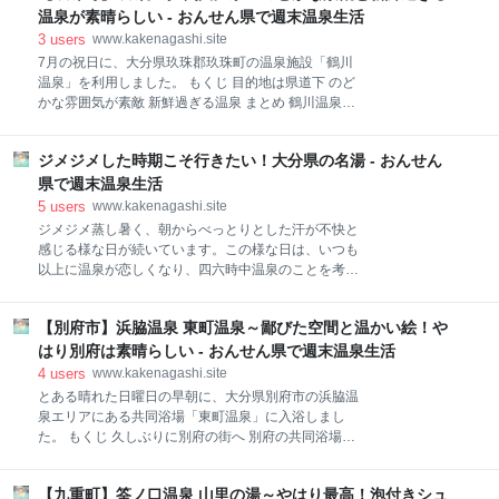
が別棟となっており、温泉棟の正面まで自動車で向か
る「人形工房かじか」では、可愛らしい猫の招き猫が
温泉が素晴らしい - おんせん県で週末温泉生活
うことができます。宿の方が定期的に管理で訪れてい
売られています。「手びねり体験」も行う事ができ、
3
users
www.kakenagashi.site
ますが、基本
前々から気になっていました。そこで「小学校の夏休
7月の祝日に、大分県玖珠郡玖珠町の温泉施設「鶴川
みの工作」も兼ねて、長女とその友人を誘い、3人で
温泉」を利用しました。 もくじ 目的地は県道下 のど
長湯温泉まで向かいました。 （こう理由付けすれば、
かな雰囲気が素敵 新鮮過ぎる温泉 まとめ 鶴川温泉の
妻からも資金援助が期待できますし） （・・・まだ貰
基本情報 スポンサーリンク 目的地は県道下 当日は
っていませんが。） 手びねり体験 事前準備(当日まで
「玖珠の杜」でキャンプを行っていました。キャンプ
に行ったこと) にゃがゆんを工作するにあたり、どの
ジメジメした時期こそ行きたい！大分県の名湯 - おんせん
場利用者は、割引があるとのことで鶴川温泉を選択。
様なデザインにするか考えました。長女がイメージで
なんとなく場所は把握していましたので、そのままキ
県で週末温泉生活
きないと言っていましたので、事前ににゃがゆん温泉
ャンプ場を出発しました。 鶴川温泉は、初めての利用
5
users
www.kakenagashi.site
となります。ブログを始めて県内の沢山の温泉に浸か
ジメジメ蒸し暑く、朝からべっとりとした汗が不快と
りましたが、まだまだ未湯があることに驚くと同時に
感じる様な日が続いています。この様な日は、いつも
嬉しいですね。大分県は、温泉があり過ぎる。 キャン
以上に温泉が恋しくなり、四六時中温泉のことを考え
プ場を出発、県道43号線沿いにあると思っていました
ています。 頭に浮かんでくる温泉をつらつらと書き留
が、真っすぐに進んでも、温泉施設らしき建物が見え
めていきますと、行きたい温泉が出てくる出てくる。
ない。スマホで検索するも山の中は電波が悪くて機能
【別府市】浜脇温泉 東町温泉～鄙びた空間と温かい絵！や
せっかくなので、簡単にまとめてみました。 ジメジメ
しない。最終手段で車のナビに入力すると、なんと通
した時期に浸かりたい温泉 １．汗疹予防の為に、酸性
はり別府は素晴らしい - おんせん県で週末温泉生活
り過ぎている様でした。実際は県道から側道に入った
の温泉でサッパリ ２．ぬるい温泉で涼を纏ってサッパ
4
users
www.kakenagashi.site
位置にあり、県道
リ ３．キンキンに冷やして身体がサッパリ その他 ま
とある晴れた日曜日の早朝に、大分県別府市の浜脇温
とめ スポンサーリンク １．汗疹予防の為に、酸性の温
泉エリアにある共同浴場「東町温泉」に入浴しまし
泉でサッパリ 夏は汗疹が不快です。不快で不快で仕方
た。 もくじ 久しぶりに別府の街へ 別府の共同浴場へ
がない。また子ども達の身体も気になります。この様
目覚めの一湯をまったり堪能 まとめ 東町温泉の基本情
な時は酸性泉に限ります。 塚原温泉「火口乃泉」は、
報 スポンサーリンク 久しぶりに別府の街へ 6月の中旬
日本第二位の強さを誇る酸性泉です。汗かきな私は、
【九重町】筌ノ口温泉 山里の湯～やはり最高！泡付きシュ
に、大分県別府市にて温泉好きの集まりがあり、私も