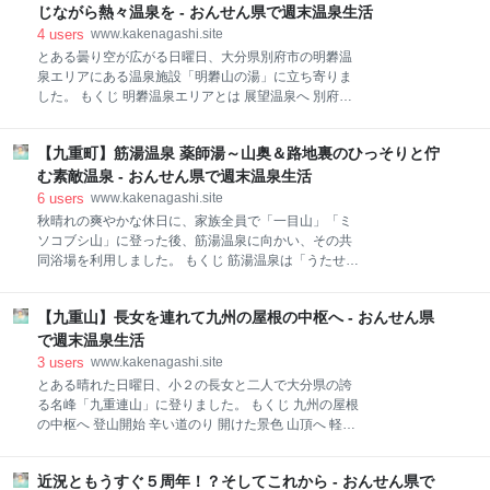
ら会話を行います。長女とまともに話すのは一週間ぶ
お、1〜10の項目の最後に、浴槽の写真を載せていま
じながら熱々温泉を - おんせん県で週末温泉生活
りです。どうやら遊びに連れて行って欲しいとのこ
す。 さて、ついでに問題です！！ これらの施設は、ど
4
users
www.kakenagashi.site
と。 渋々承諾しましたが、お
こでしょう！？ 最初は普通にお題を書いていたのです
とある曇り空が広がる日曜日、大分県別府市の明礬温
が、せっかく10も項目があることを書きますので、温
泉エリアにある温泉施設「明礬山の湯」に立ち寄りま
泉クイズを追加してみました。皆様は何問わかります
した。 もくじ 明礬温泉エリアとは 展望温泉へ 別府ら
か？ヒントは、全て大分県の温泉です。回答は一番下
しい単純温泉 明礬山の湯の基本情報 スポンサーリンク
に載せていますので、合わせてお楽しみ下さい。 もく
明礬温泉エリアとは 明礬温泉と言えば、標高が高くて
じ 私が温泉にハマる10の理由 1 ひとつとして同じ温
【九重町】筋湯温泉 薬師湯～山奥＆路地裏のひっそりと佇
伽藍岳が近い影響もあり、別府八湯の中で最も酸性度
泉はない奇跡 2 特殊な泉質はそれだけで面白い 3
の高い温泉が湧いている地域として知られています。
む素敵温泉 - おんせん県で週末温泉生活
健康が維持できる 4 温泉以外の施設に興味を持つ
その温泉は、硫黄泉・酸性泉が多く湧出しており、通
6
users
www.kakenagashi.site
が喜ぶエリアです。 今回は明礬温泉にある立ち寄り湯
秋晴れの爽やかな休日に、家族全員で「一目山」「ミ
「明礬山の湯」を家族で利用しました。明礬温泉エリ
ソコブシ山」に登った後、筋湯温泉に向かい、その共
アで最も賑わいを見せている岡本屋売店の信号を山側
同浴場を利用しました。 もくじ 筋湯温泉は「うたせ
にグイッと駆け上がります。狭い道の為、不安に感じ
湯」だけではない 日替わりで利用可能な共同浴場 木で
るかもしれませんが、その先に駐車場と温泉施設が建
囲まれた癒し空間 薬師湯の基本情報 スポンサーリンク
っています。 明礬山の湯の眼下には「明礬地獄」があ
【九重山】長女を連れて九州の屋根の中枢へ - おんせん県
www.kakenagashi.site 筋湯温泉は「うたせ湯」だけで
り、硫黄泉の素晴しい香りがプンプン漂っています。
はない 筋湯温泉で最も有名な共同浴場は「うたせ大浴
で週末温泉生活
少し背伸びを行えば塀の中が少しだけ見えますが、や
場(うたせ湯)」です。「筋湯温泉＝うたせ湯」と言わ
3
users
www.kakenagashi.site
はり中に入って
れる程、こちらの温泉地の代名詞的な施設と言えるで
とある晴れた日曜日、小２の長女と二人で大分県の誇
しょう。 それは素晴らしいことだと思いますが、皆さ
る名峰「九重連山」に登りました。 もくじ 九州の屋根
んこちらに入浴する為、時間帯によっては利用客が多
の中枢へ 登山開始 辛い道のり 開けた景色 山頂へ 軽や
くて混雑する事があります。 私1人であれば気になり
かに下山 下山後の温泉 YAMAPの参考記録 後日のお話
ませんが、小さな子どもが一緒の場合は、限られた脱
し スポンサーリンク 九州の屋根の中枢へ 九重連山は
衣スペースで動き回る子どもを着替えさせる必要があ
近況ともうすぐ５周年！？そしてこれから - おんせん県で
「九重山」とも呼びますがが、狭い範囲に沢山の山頂