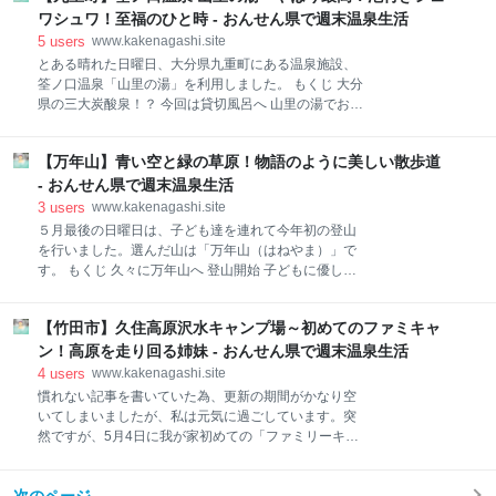
自分の肌の状態が気になる時は、こちらの温泉に一人
参加してきました。2年振りに皆さんに会えて凄く嬉
ワシュワ！至福のひと時 - おんせん県で週末温泉生活
で通っています。また湿疹が出始めた我が子を連れて
しかったですし、温泉という趣味は、年齢・性別を問
5
users
www.kakenagashi.site
行ったことも
わずにお話しすることができるので、本当に楽しいひ
とある晴れた日曜日、大分県九重町にある温泉施設、
と時でした。 施設・主催者側が「ここまでする
筌ノ口温泉「山里の湯」を利用しました。 もくじ 大分
の！？」と驚く位の感染対策を行っており、本当に感
県の三大炭酸泉！？ 今回は貸切風呂へ 山里の湯でお買
謝の言葉しか見つからないです。 当日は自動車で別府
い物 山里の湯の基本情報 スポンサーリンク 大分県の
市まで行っており、今回は車内泊で夜を過ごすことと
三大炭酸泉！？ 山里の湯は、温泉ファンが喜ぶ温泉、
しました。JRを使うことも考えましたが、24時間300
【万年山】青い空と緑の草原！物語のように美しい散歩道
泡付きの炭酸泉が楽しめる温泉施設です。その泡付き
円で駐車できる場所を知っていますので、それを考慮
はトップクラス！長湯温泉「ラムネ温泉館」、七里田
- おんせん県で週末温泉生活
すると往復で1000円近くかかるJRは少し高いと感じ
温泉「下湯」と共に、大分県の三大炭酸泉と（私が勝
3
users
www.kakenagashi.site
てしまいま
手に）呼んでいます。 ちなみに湯温は三湯の中では最
５月最後の日曜日は、子ども達を連れて今年初の登山
も高温。 長湯温泉「ラムネ温泉館」・・・32℃ 七里
を行いました。選んだ山は「万年山（はねやま）」で
田温泉「下湯」・・・・・・36℃ 筌ノ口温泉「山里の
す。 もくじ 久々に万年山へ 登山開始 子どもに優しい
湯」・・・・38℃ 最も高温と言っても、長湯しやすい
山登り 草原の様な大地 山頂でお弁当 下山後の温泉 ま
38℃です。炭酸飲料を想像すると分かりやすいと思い
とめ スポンサーリンク 久々に万年山へ 万年山は、次
ますが、冷たい飲み物程シュワシュワ具合が強いとは
【竹田市】久住高原沢水キャンプ場～初めてのファミキャ
女が産まれる前に長女と妻と3人で登ったことがある
思いませんか？炭酸泉も同じことが言えます。高温の
山です。地学的にも面白い山で二重メサの山とも呼ば
ン！高原を走り回る姉妹 - おんせん県で週末温泉生活
温泉に炭酸が含まれていない訳ではありませんが、温
れています。この時期は、万年山で山開きイベントな
4
users
www.kakenagashi.site
度
どが行われるのですが、今年も新型コロナウイルスの
慣れない記事を書いていた為、更新の期間がかなり空
影響で開催されませんでした。 もちろん山開きが開催
いてしまいましたが、私は元気に過ごしています。突
されずとも登りたいと思っていました。しかし、九州
然ですが、5月4日に我が家初めての「ファミリーキャ
各地に痛い爪痕を残したあの九州豪雨の影響で、登山
ンプ」を行いました。 もくじ ファミキャンまでの経緯
口までの道路が崩落してしまい、子どもを連れて行く
キャンプ候補地は？ 久住高原沢水キャンプ場へ チェッ
事が難しい状況が続いていました。 定期的に万年山の