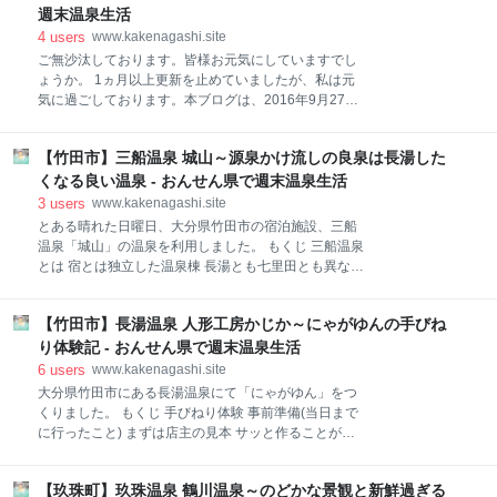
り、大変だった苦い思い出があります。まぁ本人は非
がある為、私は区別して「九重連山」と書いていま
週末温泉生活
日常の雰囲気の温泉に大喜びでしたが、他
す。北アルプスなどと比べると低いですが、標高
4
users
www.kakenagashi.site
1,700ｍ越えの山頂が幾つもある山岳王国であり、九
ご無沙汰しております。皆様お元気にしていますでし
州本土最高峰でもある中岳もあります。（ちなみに九
ょうか。 1ヵ月以上更新を止めていましたが、私は元
州最高峰は、鹿児島県屋久島の「宮之浦岳」です）
気に過ごしております。本ブログは、2016年9月27日
www.kakenagashi.site 小学校二年生、現在8歳である
から開始して、早いもので5周年です。今は小休止中
我が家の長女の登山歴は、結構長い。1歳の頃から私
ですが、また少しずつ再開させるべく指を動かしてい
が背負って山遊びを行っていましたし、低山程度であ
【竹田市】三船温泉 城山～源泉かけ流しの良泉は長湯した
ます。 近況１ 近況２ そしてこれから スポンサーリン
れば自分の足で登頂し、下山することは難しくありま
ク 近況１ さて近況ですが、冒頭でも記載しました通
くなる良い温泉 - おんせん県で週末温泉生活
せん。しかし今回は九州の屋根と呼ばれ
り、私は元気です。しかし、更新が止まった8月中旬
3
users
www.kakenagashi.site
以降、大分県の新型コロナ感染状況は、本当に酷かっ
とある晴れた日曜日、大分県竹田市の宿泊施設、三船
たです。最近こそ落ち着いてきましたが、まだ少し油
温泉「城山」の温泉を利用しました。 もくじ 三船温泉
断するとすぐに逆戻りしてしまう、大変危なっかしい
とは 宿とは独立した温泉棟 長湯とも七里田とも異なる
状況だと思っています。 この様な状況で温泉
温泉 まとめ 三船温泉「城山」の基本情報 スポンサー
は・・・、 この様な状況で私の週末温泉は・・・、 も
リンク 三船温泉とは 三船温泉は、長湯温泉と七里田温
ちろん続けていましたよ、十分に配慮して。コロナは
【竹田市】長湯温泉 人形工房かじか～にゃがゆんの手びね
泉の間にある温泉地です。温泉地と数えるには、その
別として、温泉は私にとって健康を維持する上で重要
温泉が最低1ヵ所は宿泊施設である必要があります。
り体験記 - おんせん県で週末温泉生活
なものですから、「利用しない」という選択肢はあり
つまり「三船温泉」という温泉は、一軒宿ですが温泉
6
users
www.kakenagashi.site
ません。家族で行く
地として数えることが可能です。 また上記お話しは、
大分県竹田市にある長湯温泉にて「にゃがゆん」をつ
三船温泉には温泉が1ヶ所しかない前提で書いていま
くりました。 もくじ 手びねり体験 事前準備(当日まで
すが、例えば個人所有の温泉など私が知らないだけ
に行ったこと) まずは店主の見本 サッと作ることが大
で、源泉は他にもある可能性があることは忘れてはい
切 招き猫の手の意味 私のにゃがゆん まとめ 完成品が
けません。 宿とは独立した温泉棟 宿泊施設である民宿
届きました！ 人形工房かじか（にゃがゆん温泉）の基
「城山」と温泉棟は、渡り廊下で繋がっている様です
【玖珠町】玖珠温泉 鶴川温泉～のどかな景観と新鮮過ぎる
本情報 スポンサーリンク にゃがゆん温泉を管理してい