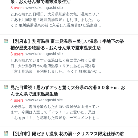
寒波が訪れており、気温は低く偶に雪が舞う一日でし
泉 - おんせん県で週末温泉生活
もあります。事前に連絡を行った方が間違いはないで
た。当日は湯友氏と一緒に湯巡りを行っており、4湯
3
users
www.kakenagashi.site
しょう。日帰り温泉
目（私は5湯目）の温泉と昼食を兼ねて「亀川マリー
とある晴れた日曜日、大分県別府市の亀川温泉エリア
ナテラス」へ向かいました。 こちらの施設は、2021
にある共同浴場「亀川筋湯温泉」を利用しました。 も
年6月にグランドオープンした施設で、１階が温泉、
くじ 亀川筋湯温泉の前に入浴した温泉 鄙びた温泉巡り
２階が宿泊施設（ゲストハウス）、３階は飲食店とな
継続中 筋湯とは この様な場所で入浴！？その「環境」
っています。 建物は鉄筋コンクリート造の躯体が現し
も面白い 亀川筋湯温泉の基本情報 スポンサーリンク
となっており、アクセントとして木が沢山使われてい
【別府市】別府温泉 富士見温泉～美しい温泉！半地下の浴
亀川筋湯温泉の前に入浴した温泉
ます。外観も国道１０号線から分かりやすく、思わず
www.kakenagashi.site www.kakenagashi.site
槽が歴史を物語る - おんせん県で週末温泉生活
目を引いてしまいます。しかし、国道１０号線から
www.kakenagashi.site 鄙びた温泉巡り継続中 今回は
3
users
www.kakenagashi.site
は、亀川マ
湯友氏と一緒に温泉を巡っており、3湯目（私は当日4
とある晴れていますが気温は低く稀に雪が舞う日曜
湯目）に選んだ温泉が「亀川筋湯温泉」でした。亀川
日、大分県別府市の別府温泉エリアにある共同浴場
温泉筋湯は、主要道路に面していますが、駐車場もな
「富士見温泉」を利用しました。 もくじ 駐車場がない
く自動車で巡っている方はなかなか入浴が難しい施設
温泉は歩いて巡る 半地下にある浴槽 透明な美しい温泉
です。今回は”別府湯巡りの知恵”を使い、付近に自動
富士見温泉の基本情報 スポンサーリンク 駐車場がない
車を止めて、現地に歩いて向かいました。 筋湯とは 筋
見た目重視！思わずアッと驚く大分県の名湯３０泉＋α - お
温泉は歩いて巡る 松原温泉に入浴後、湯友氏と合流し
に効く温泉「筋湯」と名付けることがある様です。大
て次の温泉を目指しました。今回私が考えた湯巡りの
んせん県で週末温泉生活
分県九重町には、
コンセプトは、湯友氏が未湯であり、鄙びた感じのあ
4
users
www.kakenagashi.site
る温泉施設です。その一つとして選択した温泉が「富
大分県は、趣向を凝らした面白い温泉が沢山揃ってい
士見温泉」でした。 www.kakenagashi.site 富士見温
ます。今回は入室して「アッ！！」と驚いた、又は
泉は駐車場がありません。いや、どうやら2台ある様
「おぉぉ！！」と感動した温泉を、一言コメントを添
ですがよく分からなかったので、私は無いものとして
えてご紹介したいと思います。 「おんせん県おおい
行動しました。 自動車をとある駐車場へ止めて、歩い
た」の素敵温泉を、どうかたっぷりご堪能下さい。 も
て現地へ向かいます。これが別府の湯巡りです。自動
【別府市】陽だまり温泉 花の湯～クリスマス限定仕様の浴
くじ 景色で驚く〜市街地・海編 (１) 浴槽から海へ！