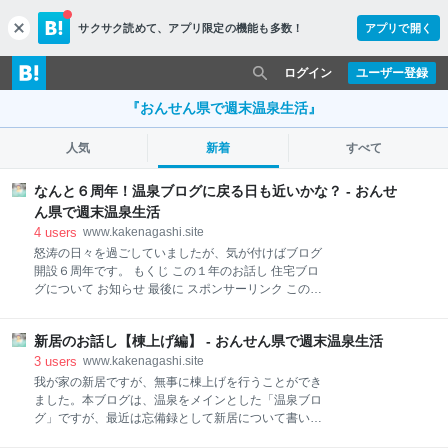
サクサク読めて、
アプリ限定の機能も多数！
アプリで開く
c
l
o
ログイン
ユーザー登録
s
e
『おんせん県で週末温泉生活』
人気
新着
すべて
なんと６周年！温泉ブログに戻る日も近いかな？ - おんせ
ん県で週末温泉生活
4
users
www.kakenagashi.site
怒涛の日々を過ごしていましたが、気が付けばブログ
開設６周年です。 もくじ この１年のお話し 住宅ブロ
グについて お知らせ 最後に スポンサーリンク この１
年のお話し 最近のブログからもご存じの方が多いと思
いますが、現在私は二世帯住宅を新築中であり、それ
新居のお話し【棟上げ編】 - おんせん県で週末温泉生活
に伴い私のプライベートの時間を存分に注ぎ込んでい
ます。健康の為に週末温泉生活は必ず行っています
3
users
www.kakenagashi.site
が、温泉ブログを書く時間が確保できません。 昨年8
我が家の新居ですが、無事に棟上げを行うことができ
月から走り出して、様々な不安に押し潰されそうにな
ました。本ブログは、温泉をメインとした「温泉ブロ
りながらも、それに気づかない振りをして、真っすぐ
グ」ですが、最近は忘備録として新居について書いて
に突き進んできました。少しでも気を抜けば、少しで
います。どうかお付き合い下さい。 もくじ １・計画編