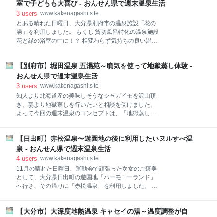
車である程度は巡れますが、別府八湯温泉道を達成す
インフィニティ露天風呂 (２) 空が近い開放的な露天
室で子どもも大喜び - おんせん県で週末温泉生活
る為には、結局最後は自分の足で巡るしかありま
風呂と白濁硫黄泉 (３) ３つの青！海と空と温泉
3
users
www.kakenagashi.site
と！？ (４) 湯けむりと共に別府市街地を一望 (５)
とある晴れた日曜日、大分県別府市の温泉施設「花の
感嘆の溜め息！その立地・その名称に間違いなし！
湯」を利用しました。 もくじ 貸切風呂特化の温泉施設
(６) 下は地獄！ではここは天国か！？ (７) 目の前
花と緑の浴室の中に！？ 相変わらず気持ちの良い温泉
が海！！近すぎる！！ (８) 大分市の中心で温泉を 景
陽だまり温泉「花の湯」の基本情報 スポンサーリンク
観で驚く〜山・緑編 (９) 圧倒的な存在感！由布岳が
貸切風呂特化の温泉施設 花の湯は、別府市の住宅街の
近すぎ！！ (10) 由布岳を望む好立地！やはりここは
【別府市】堀田温泉 五湯苑～噴気を使って地獄蒸し体験 -
中にある貸切風呂に特化した温泉施設です。私たちが
外せない！ (11) 緑豊かな自然の中で不自然なほど黄
頻繁に利用している施設でもあり、ポイントカードも
おんせん県で週末温泉生活
色い温泉！？ (12) まさに癒し
つくっています。もう回数券を買っても良いかなと思
3
users
www.kakenagashi.site
う程です。 今回施設に到着した時間は、17時30分。
知人より北海道産の美味しそうなジャガイモを沢山頂
夕方の貸切風呂は、待ち時間が発生するものです。ど
き、妻より地獄蒸しを行いたいと相談を受けました。
の位待つのだろうとビクビクしながら受付に向かいま
よって今回の週末温泉のコンセプトは、「地獄蒸しが
したら、なんと10分で入浴可能とのこと。予約を行い
できる温泉施設」です。 この時点で候補はかなり絞ら
一度自動車に戻り、改めて荷物と娘たちを連れて浴室
れます。そして、大分県別府市にある温泉施設「五湯
へ向かいました。 受付棟と浴室棟は別に設けられてお
【日出町】赤松温泉〜遊園地の後に利用したいヌルすべ温
苑（ごとうえん）」の温泉を選択しました。（今回の
り、浴室は全てガラスに覆われた建物の中に設けられ
内容は、入浴より地獄蒸しがメインとなります。） も
泉 - おんせん県で週末温泉生活
ています。それはまさにガラスハウスの様な、温室の
くじ 最初に調理 調理中に入浴 できたかな？ 五湯苑の
4
users
www.kakenagashi.site
様な建物
基本情報 スポンサーリンク 最初に調理 別府市には８
11月の晴れた日曜日、運動会で頑張った次女のご褒美
ヵ所の温泉地がありますが、五湯苑はその中の「堀田
として、大分県日出町の遊園地「ハーモニーランド」
温泉」のエリアにある温泉施設です。敷地内にはいく
へ行き、その帰りに「赤松温泉」を利用しました。 も
つかの浴室が点在しており、その全てが貸切風呂とな
くじ 便利！遊園地のすぐ近く 温度が異なる沢山の浴槽
っています。地獄窯は受付の近所に設けられており、
細分化された利用しやすい浴槽 赤松温泉の基本情報 ス
温泉利用者は+200円で利用できます。 地獄蒸しで
【大分市】大深度地熱温泉 キャセイの湯～温度調整が自
ポンサーリンク 便利！遊園地のすぐ近く 赤松温泉は、