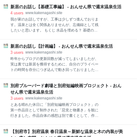
も余所見をすれば失速しそうだったので、それはもう
２・基礎工事編 ３・棟上げ編 土台設置 合板設置 棟上
イノシシの様に猪突猛進です。 市街化調整区域で、開
新居のお話し【基礎工事編】 - おんせん県で週末温泉生活
げ準備 棟上げ（１日目） 棟上げ（２日目） これから
発許可なしで進める為には？ 母屋と離れ、可分と不可
スポンサーリンク 本ブログ以前の内容はこちら １・計
4
users
www.kakenagashi.site
分をどうするか。 新築だけではない、改修をどうしよ
画編 www.kakenagashi.site ２・基礎工事編
我が家のお話しですが、工事は少しずつ進んでおりま
う。 おっと、値上げってなぜ今？ 木材はいつまで上が
www.kakenagashi.site ３・棟上げ編 土台設置 まずは
す。温泉とは全く関係ありませんが、忘備録として残
るのか？
基礎の立ち上がりに合わせて、土台を設置します。通
したいと思います。 もくじ 水晶を埋める？ 基礎の配
常105角を使用することが多いですが、我が家は120角
筋 立ち上がりの型枠 基礎完成 配管設置 中庭と玄関 次
を使用して、基礎の立ち上がり高さも少し高くしまし
は・・・？ スポンサーリンク コチラの記事の続きとな
た。 この計画地は、以前大雨が降った時に一度だけ床
新居のお話し【計画編】 - おんせん県で週末温泉生活
ります。 www.kakenagashi.site 水晶を埋める？ 住宅
下浸水になったことがあります。その後近くにある川
を建てるときは、地鎮祭を行う習慣がありますが、そ
3
users
www.kakenagashi.site
は、堤防が高くなり整備されましたので大丈夫とは思
れとは別に、水晶を埋める習慣があることをご存じで
昨年からブログの更新回数が減ってしまいましたが、
いながらも
しょうか。 水晶は、パワーストンとして有名です。
実は裏では新居を獲得するために、自分のプライベー
「魔除」や「お守り」として身に着ける方が多いです
トの時間を存分につぎ込んで動き回っておりました。
が、それは家でも有効であるとのこと。実は私も初め
温泉とは関係ないのですが、せっかくなので忘備録と
て知りましたが、今回は妻の要望で行うこととしまし
して残したいと思います。 もくじ ～2021年8月【経
た。 水晶は、大分市のとある店で購入。クラックの無
別府ブルーバード劇場と別府短編映画プロジェクト - おん
緯】 2021年8～9月【計画】 2021年10月～【設計】
い美しい丸状のもの。由布岳の美しい湧き水で浄化さ
2021年11月～【設計＆諸手続き】 2021年12月～【確
せん県で週末温泉生活
れ、お祓いまでされたものらしい。それが5つ。 四方
認申請＆見積依頼】 2022年2月～【変更・調節・住宅
3
users
www.kakenagashi.site
に小さいものを埋め、中央に大きいもの
ローン】 2022年3～4月初旬【工事契約・住宅ロー
とある晴れた休日に「別府短編映画プロジェクト」の
ン】 2022年4月中旬【解体】 2022年5月【地鎮祭】
第一作品目として制作された「惡党と物書き」を観に
ここまでの感想 スポンサーリンク ～2021年8月【経
行きました。作品自体の感想は別で書くとして、作品
緯】 小３の長女、３歳の次女、妻と私、計4人で2LDK
を観た上でプロジェクトの感想などについて書きたい
の賃貸で暮らしていますが、子どもの成長に伴い、部
と思います。 なおプロジェクトの説明については、公
屋が大変狭くなりました。荷物も溢れてしまい、我が
【別府市】別府温泉 春日温泉～新鮮な温泉と木の内装が美
式サイトの情報などを引用していますので、さらに詳
家の一室は倉庫の様な状態です。 実家は農家であり、