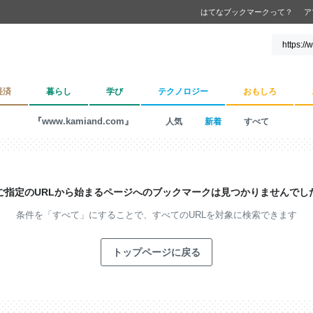
はてなブックマークって？
ア
経済
暮らし
学び
テクノロジー
おもしろ
『www.kamiand.com』
人気
新着
すべて
ご指定のURLから始まるページへの
ブックマークは見つかりませんでし
条件を「すべて」にすることで、
すべてのURLを対象に検索できます
トップページに戻る