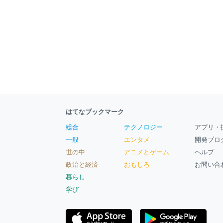
はてなブックマーク
総合
テクノロジー
アプリ・
一般
エンタメ
開発ブロ
世の中
アニメとゲーム
ヘルプ
政治と経済
おもしろ
お問い合
暮らし
学び