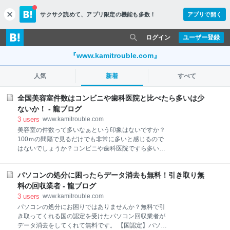
サクサク読めて、
アプリ限定の機能も多数！
アプリで開く
c
l
o
ログイン
ユーザー登録
s
e
『www.kamitrouble.com』
人気
新着
すべて
全国美容室件数はコンビニや歯科医院と比べたら多いは少
ないか！ - 龍ブログ
3
users
www.kamitrouble.com
美容室の件数って多いなぁという印象はないですか？
100ｍの間隔で見るだけでも非常に多いと感じるので
はないでしょうか？コンビニや歯科医院ですら多いと
いう印象がありますが果たして美容室とではどちらが
多いと思いますか？ 美容室の件数をコンビニと歯科医
パソコンの処分に困ったらデータ消去も無料！引き取り無
院と比較 26万4,223件ある美容室をどのように選びま
すか？ まとめ 美容室の件数をコンビニと歯科医院と比
料の回収業者 - 龍ブログ
較 比べてみました 美容室はどれだけ多いのか比べてみ
3
users
www.kamitrouble.com
ました。 全国のコンビニエンスストアは【5万5千件】
パソコンの処分にお困りではありませんか？無料で引
歯科医院は【6万9千件】 今回はイメージしやすいよう
き取ってくれる国の認定を受けたパソコン回収業者が
にコンビニと歯科医を比較 してみました。 コンビニや
データ消去をしてくれて無料です。 【国認定】パソコ