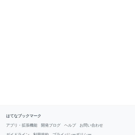
歯科医って多いというイメージはありませんか？ 車で
ン無料回収・処分・データ消去の廃棄業者 【動画】安
走っているとコンビニ、歯科医がかなりあるなという
心安全にパソコンを処分する具体例 リネットジャパン
イメージです。 さて美容室はどうでしょうか？ 【令和
の宅配便回収サービスの特徴 まとめ 【国認定】パソコ
3年度の調査では美容所軒数は26万4,223件】 コンビ
ン無料回収・処分・データ消去の廃棄業者 貴方の家に
ニの4,6倍、歯科医の3,7倍
捨てられないパソコンが眠っていませんか？ むやみや
たらに信用できないところで処分するのは危険です。
パソコンの処分に困った方のお役に立てる記事を書い
ていますので参考にしてもらえたら嬉しいです。 パソ
コンを処分したいけど今まで使ってきた中で内部に情
報があって他人に任せるのって不安というお気持ちで
はないですか？ 実際に私もその１人でしてパソコンを
買い替えても古いパソコンはそのまま自宅の押し入れ
なんかに3台ありました。 【パソコンは簡単に捨てら
れない】
はてなブックマーク
アプリ・拡張機能
開発ブログ
ヘルプ
お問い合わせ
ガイドライン
利用規約
プライバシーポリシー