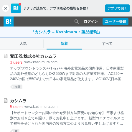
サクサク読めて、
アプリ限定の機能も多数！
アプリで開く
c
l
o
ログイン
ユーザー登録
s
e
『カシムラ – Kashimura：製品情報』
人気
新着
すべて
変圧器/株式会社カシムラ
3
users
www.kashimura.com
アップ/ダウントランス<<TI-27>> 海外家電製品の国内使用、日本家電製
品の海外使用のどちらもOK! 550Wまで対応の大容量変圧器。 AC220〜
240Vの国で550Wまでの日本の家電製品が使えます。 AC100V(日本国
内）で550WまでのAC220〜240V仕様の家電製品が使えます。 サーマル
海外
プロテクタ（自動復帰）ヒューズ内蔵の安心安全設計だから、すべての
家電製品が使えます。 出力コンセント：2個 本体サイズ(mm)：125W x
100H x 165D 本体重量：3.6kg アップ/ダウントランス<<TI-18>> 海外家
カシムラ
電製品の国内使用、日本家電製品の海外使用のどちらもOK! 1000Wまで
5
users
www.kashimura.com
対応の大容量変圧器。 AC220〜240Vの国で1000Wまでの日本の家電製
【サポートセンターお問い合わせ受付方法変更のお知らせ】 平素より格
品が使えます。 AC100V(日本国内）で1000WまでのAC220〜240V仕様
別のお引き立てを賜り、厚くお礼申し上げます。 新型コロナウイルスに
の家
て被害を受けられた国内外の皆様方に心よりお見舞い申し上げますとと
もに、感染拡大防止に日々ご尽力されている皆様方に深く感謝申し上げ
車