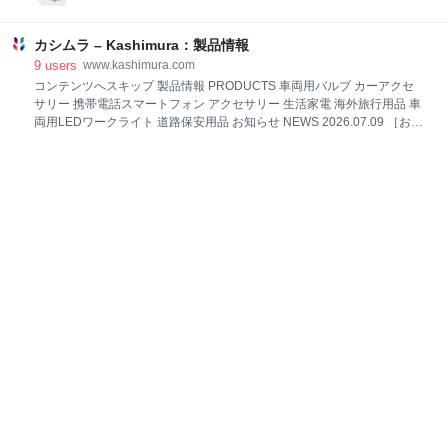
ます。 弊社では、政府の緊急事態宣言と東京都の自粛要請に応じて、4
月14日から最大限、従業員の在宅勤務を推進しておりました。 そのた
め、弊社商品に関するお問い合わせに関しましてはお電話での受付を一
カシムラ – Kashimura：製品情報
時停止しており、皆様には多大なご不便をお掛けしていたところです。
9
users
www.kashimura.com
今般、5月25日政府の緊急事態解除宣言に鑑み、弊社では従業員を段階
コンテンツへスキップ 製品情報 PRODUCTS 車両用バルブ カーアクセ
的に通常勤務に移行させることとし、6月1日（月）より当面の間、平日
サリー 携帯電話スマートフォン アクセサリー 生活家電 海外旅行用品 車
10時～12時、13時～15時の時間帯でお電話での受付を再開することと
両用LEDワークライト 道路保安用品 お知らせ NEWS 2026.07.09 ［お知
致しました。 なお、引き続きメールでのお問い合わせを受け付けており
らせ］ 2026年8月 サポートセンター 休業日に関して 2026.06.30 ［お知
ますので、
らせ］ プレスリリース配信のお知らせ 2026.06.10 ［お知らせ］ スマー
トホームシリーズのカタログを更新しました 2026.06.08 ［重要なお知
らせ］ 【重要】弊社の社名や商品画像を無断で使用した偽サイト・詐欺
サイトにご注意ください 2026.02.24 ［お知らせ］ 紛失防止タグ、カー
ドにおける悪用防止策に関して 2026.02.12 ［お知らせ］ カシムラ公式
noteアカウントを開設しました 一覧を見る 新製品情報 TOPIC 2026. 07.
21 <<KD