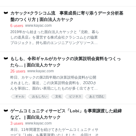
ャルカメラ技術「ジャンヌ・ダルク」をアニメ業界と
を行っているかをレポート。本記事では、カヤック
しては初めて使用し、本作のプリビズ制作（※Pre
SREチームの藤原、株式会社クラシコムのエンジニア
Visualizationの略）の協力をさせていただきました。
カヤック×クラシコム流 事業成長に寄り添うデータ分析基
佐々木さまと一緒に、『北欧、暮らしの道具店』への
アニメ業界初！絵コンテ作成なし！VR上のバーチャル
SRE伴走支援で得られた成果や変化を振り返ります。
盤のつくり方 | 面白法人カヤック
カメラでプリビズを制作 カヤ
佐々木 亮祐 さま（左）株式会社クラシコム ／テクノ
6
users
www.kayac.com
ロジーグループ・シニアエンジニア 藤原 俊一郎
2019年から始まった面白法人カヤックと『北欧、暮ら
（右）面白法人カヤック／技術部・エンジニア、SRE
しの道具店』を運営する株式会社クラシコムとの協業
ークラシコムさんが運営する『北欧、暮らしの道具
プロジェクト。持ち前のエンジニアリングリソースや
店』ですが、2007年のスタート時はASPのECサービ
エンジニア採用ノウハウを活用し、伴走型支援を続け
ス（カラーミーショップ）から始まり、その後、AWS
てきました。 今回の記事では、データ分析基盤をゼロ
で自社開発システムを構築していったのだとか。 佐々
もしも、令和ギャルがカヤックの決算説明会資料をつくっ
から構築した軌跡に焦点を当て、クラシコムとの相性
木 私が2017年にクラシコムに入社した際には、すで
を考慮したツール選定の背景や、データエンジニアリ
たら… | 面白法人カヤック
に自社開発システムに移行していました。データベー
ングの面白さを担当者に語ってもらいました。 ◆顕在
26
users
www.kayac.com
スを見る
化された、データ分析の環境的な限界 ー最初に、本プ
昨日、カヤックの第2四半期の決算説明会資料が公開
ロジェクトのきっかけについて伺いたいと思います。
されました。最近、この決算説明会資料を、ZOZOさ
もともと、クラシコムさんでは、データ分析はどのよ
んを筆頭に、面白い表現にしたものが多く出てきてい
うな環境で行っていたのですか。 高尾 私が入社した
ます。面白法人としても、今までにない決算説明会資
ギャル
おもしろい
文化
ビジネス
あとで読む
2019年2月当時、クラシコムにはデータ分析チームと
料をつくることで、株主の裾野を広げられるのではな
いう存在が特にありませんでした。社内システムのデ
いか？ その思いを実践すべく、少し風変わりな決算説
ータが分析しやすい形でMySQLに転送されるという環
明会資料を制作しました。作ってみた結果、なんとも
ゲームコミュニティサービス「Lobi」を事業譲渡した経緯
境はあったので、スプレッドシートに集約して、デー
いえない資料になり、ボツになってしまったのです
など。 | 面白法人カヤック
タを分析して
が、せっかくなので、失敗のおすそ分けがてら、カヤ
3
users
www.kayac.com
ックニュースで制作の舞台裏を少し公開します！ 今回
本日、11年間運営を続けてきたゲームコミュニティサ
の目的は、株主の裾野を広げること。そこで、株にあ
ービス「Lobi」を事業譲渡いたしました。 今回は、そ