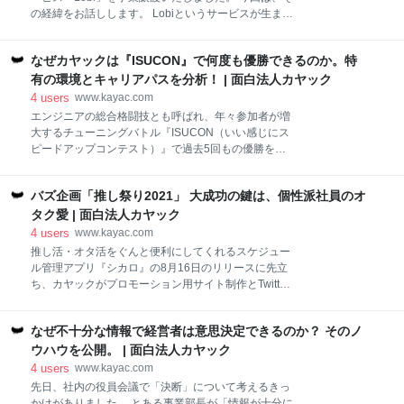
まり縁がなさそうな方々にしようと、決まったのが
の経緯をお話しします。 Lobiというサービスが生まれ
『令和ギャル』。eggの復刊など、最近ギャルマイン
た背景 Lobiは元々ナカマップという名前で、位置情報
ドが巷を賑わせています。そのギャルたちが使う言葉
と組み合わせて友人とチャットができ、グループでコ
に変換して、決算資料をつくれば、多くの方々にカヤ
なぜカヤックは『ISUCON』で何度も優勝できるのか。特
ミュニケーションが取れるチャットアプリとして2011
ックの想いが届くはず。そう思い、令和ギャルを会社
年にリリースされました。 当時は、日本ではLINEより
有の環境とキャリアパスを分析！ | 面白法人カヤック
に招き、一緒に第1四半期決算
も先行していたこともあり、一気に広がり、日本だけ
4
users
www.kayac.com
でなく世界で多くの人が使ってくれました。リリース
エンジニアの総合格闘技とも呼ばれ、年々参加者が増
後に東日本大震災があり、震災時に家族や友人の位置
大するチューニングバトル『ISUCON（いい感じにス
情報がわかるアプリとしても話題になりました。中東
ピードアップコンテスト）』で過去5回もの優勝を果
ではダウンロード No.1アプリとなり、なぜか僕が日本
たすカヤック。参加598組（1421名）を勝ち抜き、
のクウェート大使館で握手したニュースが日経に掲載
2021年度の優勝者となったfujiwara組のメンバーに、
されたりもしました。 ただ、その時期には多くのグル
バズ企画「推し祭り2021」 大成功の鍵は、個性派社員のオ
大会でのエピソードをはじめ、高い技術力を生むカヤ
ープチャットアプリが出始めていましたし、ナカマッ
ック特有の組織構造やキャリアパス、活躍の場の広げ
タク愛 | 面白法人カヤック
プが出た直後に LINEが出てきて、一気に
方について語ってもらいました！ 『ISUCON11』優勝
4
users
www.kayac.com
の決め手は、臨機応変に分担を変える連携 ーーまず
推し活・オタ活をぐんと便利にしてくれるスケジュー
は、2021年の『ISUCON11』優勝おめでとうございま
ル管理アプリ『シカロ』の8月16日のリリースに先立
す！ 「Iikanjini Speed Up Contest （いい感じにスピ
ち、カヤックがプロモーション用サイト制作とTwitter
ードアップコンテスト）」、つまりWEBアプリケーシ
キャンペーンを担当した（2021年6月9日〜6月23
ョンのパフォーマンスチューニングを競う大会だそう
日）。プロモーション開始からまたたく間に話題とな
ですが.... 藤原 『ISUCON』では、皆さんが普段触って
なぜ不十分な情報で経営者は意思決定できるのか？ そのノ
り、投稿件数が391,530件、Twitterリツイート数が
いるようなWEBのホームページやショッピング
1,465件、サイトPV数が約657,990件と大好評！ 日
ウハウを公開。 | 面白法人カヤック
本および世界のTwitterトレンドランキングで第1位を記
4
users
www.kayac.com
録した。オタクの心をがっちり掴み、熱い支持を得た
先日、社内の役員会議で「決断」について考えるきっ
『推し祭り2021』の快挙を、担当チームとともに紐解
かけがありました。 とある事業部長が「情報が十分に