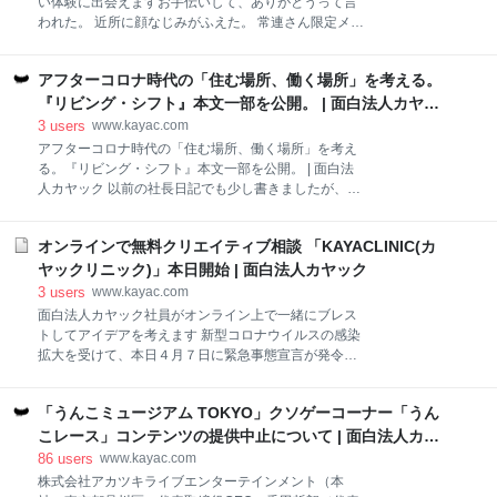
い体験に出会えますお手伝いして、ありがとうって言
しいこと」を追求する企業が増えている。しかも、そ
われた。 近所に顔なじみがふえた。 常連さん限定メニ
れがセールスフォースやGoogle、Netflixといった、米
ューが食べられた。 自分のまちにちょっとくわしくな
国を代表するような企業で起こりつつあるというのが
った。 環境にいいこと、気軽にできた。 もらうとき
発見でした。 では、どうぞお楽しみください。 現役の
アフターコロナ時代の「住む場所、働く場所」を考える。
も、あげるときも お金で買えないうれしい体験に出会
経営者が描く「反省記」 『トレイルブレイザー』のキ
えます。 自治体もお店もユーザーも、 みんなに嬉しい
『リビング・シフト』本文一部を公開。 | 面白法人カヤッ
ーワードの1つは、「アクティビストCEO」で
まちのコインの5つの特徴1. まちの個性を豊かにしま
ク
3
users
www.kayac.com
すまちのコインを活用してどんなまちにしたいのか
アフターコロナ時代の「住む場所、働く場所」を考え
は、まちごとにそれぞれです。まちのコインでは、個
る。『リビング・シフト』本文一部を公開。 | 面白法
人ユーザーも、お店の人も、導入する地域も、みんな
人カヤック 以前の社長日記でも少し書きましたが、3
でコインのもらい方、あげ方のアイデアを考えること
月18日に『リビング・シフト』という本を出しまし
ができます。 例えば、常連を増やしたいお店は「オー
た。 リビング・シフトというのは、僕らの造語です。
ナーと1杯飲みながら悩みを相談できる体験」を用意
オンラインで無料クリエイティブ相談 「KAYACLINIC(カ
「誰とするか」「何をするか」に加えて、カヤックが
したり、食で町おこしをしたい地域は「新しいメニュ
大事にしてきた「どこでするか」。2002年から鎌倉に
ヤックリニック)」本日開始 | 面白法人カヤック
ーアイデアを考える体験」など食に関する体験をたく
本社を置いているのも、「旅する支社」制度をつくっ
3
users
www.kayac.com
さん提供する
たのも、ネット環境があれば、どこでも仕事できると
面白法人カヤック社員がオンライン上で一緒にブレス
考えているからです。 新型ウイルス感染症拡大防止の
トしてアイデアを考えます 新型コロナウイルスの感染
観点から、すごい勢いでリモートワークが広がってい
拡大を受けて、本日４月７日に緊急事態宣言が発令さ
ます。アフターコロナの時代には、みんなが大都市に
れます。 これまでリモートワーク・在宅勤務を実施し
通勤するのではなく、この本に書いたように、住みた
ていない多くの企業や自治体も働き方が変わり、少な
い場所や働きたい場所を自分たちで選ぶ動きが加速化
「うんこミュージアム TOKYO」クソゲーコーナー「うん
くとも約１ヶ月は在宅でのリモートワークが主流にな
していくのではないかと思います。そして、会社とい
ると考えられます。そこで、カヤックはプロモーショ
こレース」コンテンツの提供中止について | 面白法人カヤ
うコミュニティの価値も見直されていくのだろうと思
ンやR&Dなどに関わる企業のマーケターや地方自治体
ック
86
users
www.kayac.com
います。 原稿を書
職員が、クリエイティブに関する悩みを当社クリエイ
株式会社アカツキライブエンターテインメント（本
ターにオンライン上で無料相談できるサービス