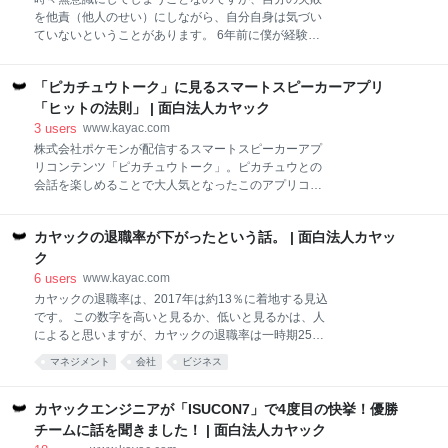
とによって、自分というものが鍛えられるという側面
を他責（他人のせい）にしながら、自分自身は気づい
があります。 また、傷つく自分を守ろうとして、人か
ていないということがあります。 6年前に僕が経験し
らの批判に不感症のようになってしまうのは良い方向
た事例をお話します。随分昔の話だから、そろそろ公
とは思えませんが、自分の痛みをしっかりと見つめれ
開してもいいかな・・と思いつつ、細部は多少ぼかし
ば、人の痛みもわかるように成長できるのではないか
「ピカチュウトーク」に見るスマートスピーカーアプリ
ました。 さかのぼること6年前、僕のところに、ある
と思います。 たとえば創業社長ならだれもが経験して
先輩から面白そうな企画が持ち込まれました。そし
「ヒットの法則」 | 面白法人カヤック
いると思いますが、
て、その企画を「クライアントに一緒に提案してもら
3
users
www.kayac.com
いたい」という依頼を受けたのです。 その先輩にはお
株式会社ポケモンが配信するスマートスピーカーアプ
世話になっていたので、ひと肌脱ぐことにしました。
リコンテンツ「ピカチュウトーク」。ピカチュウとの
一緒に提案したところ、クライアントには好感触で、
会話を楽しめることで大人気となったこのアプリコン
すぐに実施が決まりました。 企画の内容は、そのクラ
テンツのプランニング・設計・開発を、カヤックでお
イアントだけではなく、多くの協力者を巻き込む必要
手伝いさせていただきました。「ピカチュウトーク」
があるものでしたので、僕は20社近く回って、企画の
カヤックの退職率が下がったという話。 | 面白法人カヤッ
誕生の軌跡を、カヤック開発チーム（村井孝至・君塚
面白さを訴え、各社の協力をとりつけるということま
史高・黄辰琳）に迫ります。 スマートスピーカー黎明
ク
で買って出ることになりました。 この20社の中には、
期に「ヒットするアプリコンテンツの法則」とは？ 村
6
users
www.kayac.com
これを機会に初めてお
井 昨年夏、ポケモン社の方からお声がけいただきまし
カヤックの退職率は、2017年は約13％に着地する見込
た。「スマートスピーカーが秋に日本に上陸する。ス
です。 この数字を高いと見るか、低いと見るかは、人
マートスピーカー用の新しいアプリケーションをつく
によると思いますが、カヤックの退職率は一時期25%
りたい」と。 それで、カヤックのメンバーで、音声認
の時代もありましたから、その頃から比較すると変化
マネジメント
会社
ビジネス
識デバイスの開発経験が豊富な君塚、Googleの
したとはいえます。 マネジメントの本質は「矛盾のマ
API.AI（現：Dialogflow）を勉強していた黄に声をか
ネジメント」である。 マネジャーの役割は、矛盾する
けて、ブレストするところから始めました。 スマート
課題を前に、 決して「割り切る」ことなく、その矛盾
カヤックエンジニアが「ISUCON7」で4度目の快挙！優勝
スピーカーって、いろんな可能性がありますよね。北
を把持し続けることである。 これは田坂広志さんの名
チームに話を聞きました！ | 面白法人カヤック
米では
言のひとつです。 マネジメントも仕事も、結局人間の