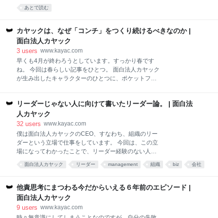
れまで受けてきた日本特有のアニメテイストモデルの
を開いていく」という姿勢を表すものとし、「地域」
あとで読む
依頼経験と、現地採用エンジニアによる高クオリティ
を「ちいき」と平仮名にしました。 経済合理性だけに
なCG素材制作のノウハウ、そしてカヤックで開発した
とらわれず、多様な価値観のもとそれぞれの地域が個
「カマクラシェーダーズ」を生かし、高
性的になり、あらゆる人に開かれ、その人のライフス
カヤックは、なぜ「コンチ」をつくり続けるべきなのか |
タイルに適した地域を選択できると、もっと豊かな暮
面白法人カヤック
らしになるのではないでしょうか。 環境資源の限界、
3
users
www.kayac.com
少子高齢化による過疎、事業承継などさまざまな地域
早くも4月が終わろうとしています。すっかり春です
課題に対して、ちいき資本主義事業部では、カヤック
ね。 今回は春らしい記事をひとつ。 面白法人カヤック
のもつクリエイティブ力と鎌倉で実践してきたコミュ
が生み出したキャラクターのひとつに、ポケットフレ
ニティづくりの経験から、地域に関わる人たちがまち
ンズ「コンチ」というものがあります。 ポケットフレ
づくりをジブンゴト化するお手伝いをしています。 人
ンズ「コンチ」 このキャラが誕生した当時、社内でも
のつながりをつくりその地域が好きになるコミュニテ
リーダーじゃない人に向けて書いたリーダー論。 | 面白法
「こんなものを会社として出すべきではない」「い
ィ通貨や、その人らしい暮らし方をみつける移住支
や、だからこそ出すべきだ」と賛否両論が起こりまし
人カヤック
援、地元に愛される起業家を
た。喧々諤々の議論の末、制作チームは、反対者も納
32
users
www.kayac.com
得するレベルの高いクリエイティブを目指すことを約
僕は面白法人カヤックのCEO、すなわち、組織のリー
束し、世の中に出すことになるのですが、その代償と
ダーという立場で仕事をしています。 今回は、この立
して、二人の社員が辞める事態に発展したというプロ
場になってわかったことで、リーダー経験のない人や
ジェクトです。 しかし、そんな代償を払って誕生した
今後もリーダーになるつもりのない人に、役立ちそう
面白法人カヤック
リーダー
management
組織
biz
会社
コンチは、高いクリエイティブで多くのファンを獲得
なことを書いてみます。 リーダーという立場は、時に
しました。 当時はスマートフォンが出る前でしたか
communication
経営
work
あとで読む
批判を浴び、時に称賛を浴びます。 まず最初に、批判
ら、ガラケーのサービスとして登場。「アバター要素
について。 リーダーとてひとりのちっぽけな人間です
他責思考にまつわる今だからいえる６年前のエピソード |
（着せ替え）」と「位置ゲーム要素（ご当地キャラク
から、批判をされれば傷つきます。ですが、責任ある
面白法人カヤック
ター）」、そして「育てゲ
立場であったり、何かを発信する立場の人ほど、批判
9
users
www.kayac.com
をされるのも仕方がないことであり、批判を受けるこ
時々無意識にしてしまうことなのですが、自分の失敗