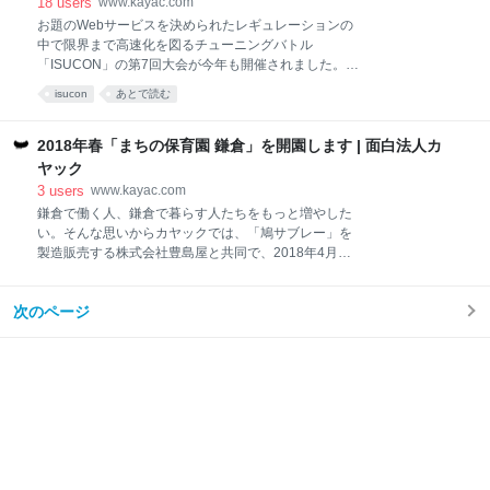
18
users
www.kayac.com
することですから、絶対的な正解や黄金式はありませ
お題のWebサービスを決められたレギュレーションの
ん。つまり、常に矛盾と戦いながら、割り切ってあき
中で限界まで高速化を図るチューニングバトル
らめてしまうのではなく、正対しながら取り組んでい
「ISUCON」の第7回大会が今年も開催されました。
く。そのプロセスこそが価値であり、その過程におい
過去6大会のうち、藤原を中心としてカヤックのメン
て自分が成長するのではないかと思います。 今回はそ
isucon
あとで読む
バー(OB含む)で構成される「fujiwara組」が3度の優勝
の矛盾のひとつである、退職率というものについて考
を飾ってきましたが、今回の大会ではカヤックのエン
えてみたいと思います。 もともとカヤックの経営理念
ジニアチーム「MSA」が初出場で初優勝を達成しまし
2018年春「まちの保育園 鎌倉」を開園します | 面白法人カ
は「つく
た！ 「ISUCON7」当日のレポートはこちら そのメン
ヤック
バーであるゲーム事業部のエンジニア荒賀謙作、鈴木
3
users
www.kayac.com
恭介、水野敬太の3人に、競技当日の様子や普段の業
鎌倉で働く人、鎌倉で暮らす人たちをもっと増やした
務などについて聞きました。 初参加で初優勝を達成し
い。そんな思いからカヤックでは、「鳩サブレー」を
たISUCON ―まずは自己紹介をお願いします。 荒賀
製造販売する株式会社豊島屋と共同で、2018年4月、
荒賀謙作です。カヤックに入社して10年目のエンジニ
鎌倉に保育園を開園する準備を進めています。 12月
アです。フィーチャーフォン向けのソーシャルゲーム
10日に初めて行われた「まちの保育園 鎌倉」説明会で
開発やLobi事業部を経て、2017年からソーシャルゲー
次のページ
は、株式会社豊島屋の久保田陽彦社長、都内５箇所で
ム事業部でサーバー開発をしています
「まちの保育園・こども園」を運営し、今回の「まち
の保育園 鎌倉」の提携園になるナチュラルスマイルジ
ャパン株式会社 代表の松本理寿輝氏、「まちの保育園
鎌倉」園長に就任する一般社団法人Telacoya921代表
理事 中尾薫氏が、鎌倉での新しい保育園にかける思い
を語りました。その模様をお伝えします。 「まちの保
育園 鎌倉」で大切にしたい３つのこと（カヤック柳
澤） カヤックでは、約15年間にわたって鎌倉に本社を
置いていますが、鎌倉でも待機児童は多く、社員が産