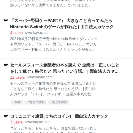
く。 本気のオタク度で勝ち取った案件 ーー『推し祭り
揃っていないから決断できません」といいました。で
2021』の企画はどのようにしてスタートしたのです
も、僕にとっては、もう十分に決断してもいいだけの
か。 植竹 「オタク向けのアプリを新しくつくるので、
材料は揃っている気がしました。 なぜ、その事業部長
オタクに特化したプランナーがいないか」と、クライ
『スーパー野田ゲーPARTY』 大きなこと言ってみたら
は決断できず、自分は決断できるのだろう？ それを
アント様からお声かけいただいたことが始まりです。
考えてみました。 そもそも決断する時に100パーセン
Nintendo Switchのゲームが作れた | 面白法人カヤック
そのキーワードを聞
トの情報が揃っていることはありません。それでも決
4
users
www.kayac.com
断をしなければならない時がある。 なぜなら、うまく
2021年4月29日発売予定のNintendo Switchダウンロー
いくための材料を揃えてから決断するのではなく、不
ド専用ソフト、『スーパー野田ゲーPARTY』。マヂカ
完全な状況で決断を先にして、その後うまくいくため
ルラブリー・野田クリスタルさんとカヤックがタッグ
に考えていく。つまり、 どこまでいっても決断が先で
を組んだゲーム開発は、何気ないLINEから始まったと
はないかとふと思ったのです。 であれば、100パーセ
いう。クラウドファンディングで1357万円の開発資金
ントの情報は揃ってなくても、何らかの情報を手探り
セールスフォース創業者の本を読んで 企業は「正しいこと
を達成し、約2000人もの出資者を集めた異例の注目ぶ
に決断する能力のようなものが重要です。 経営者は
り、さらには野田さんのM-1グランプリ優勝と、話題
をして稼ぐ」時代だと 思ったという話。 | 面白法人カヤッ
日々、意思決定をしています。不十分な情報の中で、
に事欠かない制作の日々を振り返る。 【つり革】のポ
ク
12
users
www.kayac.com
どのように意思決
ーズを決める制作チーム、前列左から：後藤裕之（エ
セールスフォース創業者の本を読んで 企業は「正しい
グゼクティブ チーフ ディレクター・カヤック）／野田
ことをして稼ぐ」時代だと 思ったという話。 | 面白法
クリスタルさん（お笑いコンビマヂカルラブリー 兼 超
人カヤック 『トレイルブレイザー: 企業が本気で社会
おもしろ総監督）／立石竜馬（アートディレクター・
を変える10の思考』 とても面白かったので、編集者に
経営
*あとで読む
あとで読む
カヤック）後列左から：高山雄次郎さん（プロデュー
感想をお送りしたところ、感想をインタビューにした
サー・吉本興業ホールディングス）／香田遼平（プロ
いというオファーをいただき、 東洋経済オンライン
デューサー・カヤック）／合田ピエール陽太郎（コピ
のインタビュー記事ができました。許諾をいただい
コミュニティ通貨(まちのコイン) | 面白法人カヤック
ーライター・カヤック） ■ダメ
て、この社長日記に転載させていただきます。 これま
3
users
www.kayac.com
で企業は売上や利益という指標を競って追い求めてき
つかうときも、もらうときも。 お金で買えないうれし
たわけですが、目先のそうした数字だけではなく「正