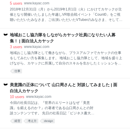
近のお仕事で「これは」というのをご紹介いただけま
5
users
www.kayac.com
すでしょうか。 谷尻 ：最近では、ストライプインター
2018年12月31日（月）から2019年1月1日（火）にかけてカヤックが主
ナショナルさんが運営する「ホテル コエ トーキョー」
催となり開催いたしました年越しVR歌合戦イベント「Count0」をご視
のクリエイティブディレクションや設計、インテリア
聴いただいたみなさま、ご出演いただいたVTuberのみなさま、そして本
デザインを担当しました。通常、なにをつくるか決ま
プロジェクトに携わってくださった関係者のみなさま、この度は
ってから依頼を受けるのが設計事務所ですが、このプ
「Count0」にご参加いただきましたこと、深く感謝申し上げます。 昨
ロジェクトでは、渋谷という場所と「アパレルのショ
地域おこし協力隊をしながらカヤック社員になりたい人募
年11月に、全てのエンターテインメントを拡張する空間「VR SPARC」
ップがやりたい」ということしか決まっていなかった
の開発および「Count0」の開催を発表し、その後は「Count0」の成功
集！ | 面白法人カヤック
んですね。それ以外は「提案してほしい」と。僕たち
を目指し、開発メンバー一同全力で取り組んでまいりました。また、多
3
users
www.kayac.com
は「ホテルを
くの関係各社のみなさまにも多大なご協力をいただき準備を進めてまい
地域おこし協力隊として働きながら、プラスアルファでカヤックの仕事
りました。 当日は多くの方々にご視聴いただき、熱気溢れる4時間にな
をしてみたい方を募集します。 地域おこし協力隊として、地域を盛り上
った一方で、システムトラブルに伴い、限定300人のVR空間での開催の
げながら、カヤックに所属して自分のスキルを生かしたミッションを持
中止を発表せざるを得ない結果となりました。みなさ
つ、そんな新しい働き方をしてみませんか？ これからの「地域おこし協
仕事
力隊」の働き方 地域おこし協力隊の中には、地域おこし協力隊として活
動する時間をあらかじめ設定し、副業やその他の仕事に従事することを
認めているところがあります（自治体によってそのルールは、異なりま
美意識の正体について 山口周さんと 対談してみました | 面
す）。 100％従事するのも、地域を知るためには重要なことですが、長
白法人カヤック
くその地域で働くことを考えると、その地ではたらく可能性を探る時間
10
users
www.kayac.com
を持つこともひとつの大切な方法です。 自分がもつスキルを生かした仕
今回の社長日記は、『世界のエリートはなぜ「美意
事を移住先で生かしたい、Webと地域の可能性を探りたい、カヤックの
識」を鍛えるのか？』の著者である山口周さんとの対
事業と地域の行政や企業とのシナジーをつくりたい、そんな新しい、地
談コンテンツです。 先日の社長日記「ビジネス書大賞
域おこし協力隊の働
の審査員をしたので 今回は社長書評です。」で、この
経営
考え方
design
本についてとりあげたところ、読んでみたら感激し
た！ という方が多くいて、トークセッションを開催