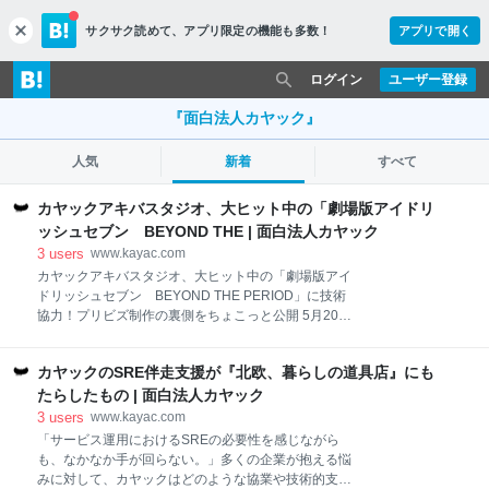
サクサク読めて、
アプリ限定の機能も多数！
アプリで開く
c
l
o
ログイン
ユーザー登録
s
e
『面白法人カヤック』
人気
新着
すべて
カヤックアキバスタジオ、大ヒット中の「劇場版アイドリ
ッシュセブン BEYOND THE | 面白法人カヤック
3
users
www.kayac.com
カヤックアキバスタジオ、大ヒット中の「劇場版アイ
ドリッシュセブン BEYOND THE PERIOD」に技術
協力！プリビズ制作の裏側をちょこっと公開 5月20日
より全国の劇場にて上映開始となった、バンダイナム
コオンラインが提供するスマートフォン向けアプリケ
カヤックのSRE伴走支援が『北欧、暮らしの道具店』にも
ーションゲーム「アイドリッシュセブン」初の劇場ラ
イブ「劇場版アイドリッシュセブン BEYOND THE
たらしたもの | 面白法人カヤック
PERIOD」。上映初日から満席劇場が続出、感想ハッ
3
users
www.kayac.com
シュタグ「#ムビナナ参戦」が世界トレンド1位をとる
「サービス運用におけるSREの必要性を感じながら
など、大ヒットロケットスタートを飾りました。 カヤ
も、なかなか手が回らない。」多くの企業が抱える悩
ックアキバスタジオでは、自社が企画開発したバーチ
みに対して、カヤックはどのような協業や技術的支援