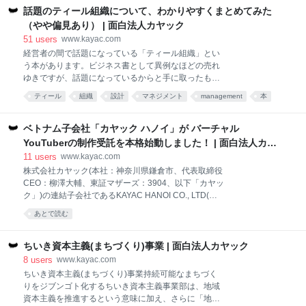
することがトントン拍子で決まりました。そこで今回
話題のティール組織について、わかりやすくまとめてみた
は、その対談の中から、僕が山口さんから聞き出した
（やや偏見あり） | 面白法人カヤック
かったいくつかの問いのうち、下記の２つに注目し、
51
users
www.kayac.com
まとめています。 「そもそも美意識やアートとは何な
経営者の間で話題になっている「ティール組織」とい
のか？」 「そのアート感覚や美意識はどうやったら身
う本があります。ビジネス書として異例なほどの売れ
につけられるのか」 です。 では、お楽しみください。
ゆきですが、話題になっているからと手に取ったもの
アート感覚、美意識とは何なのか？ 柳澤 ：まず、この
の、分厚くて最後まで読めなかったという人も多いよ
本を読んだ人の反応が大きく3つに分かれたとおっし
ティール
組織
設計
マネジメント
management
本
うです。 そこで、今回の社長日記では、この本を端的
ゃっていましたね。 山口 ：はい。ひとつめは「同じこ
あとで読む
unclassified
にまとめることにチャレンジしてみようと思います。
とを考えていたのを言葉にしてくれた」というもの
その上で、この本に書かれていないティール組織の条
ベトナム子会社「カヤック ハノイ」が バーチャル
で、アーティスト
件について、自分なりの経験則から、まとめてみま
YouTuberの制作受託を本格始動しました！ | 面白法人カヤ
す。 ティール組織とは何なのか？ 著者は、組織（会
ック
11
users
www.kayac.com
社）も時代によって進化すると主張しています。その
株式会社カヤック(本社：神奈川県鎌倉市、代表取締役
進化形態を5段階で表現しています（原文では色とメ
CEO：柳澤大輔、東証マザーズ：3904、以下「カヤッ
タファーとして記載されています）。 (1)狼型組織 (2)
ク」)の連結子会社であるKAYAC HANOI CO., LTD(所
軍隊型組織 (3)機能型組織 (4)家族型組織 (5)ティール組
在地：ベトナム・ハノイ、代表：谷春樹、以下「カヤ
織 それぞれの組織と進化について解説してみます。
あとで読む
ック ハノイ」）では、2018年6月8日(金)よりバーチャ
(1)狼型組織 その名のとおり、力ですべてを支配する組
ルYouTuberの制作受託を本格的に開始したことを発表
織です。とにかく、組織の中で一番強い人が偉い
いたします。 https://kayac.vn/vtuber/ カヤック ハノイ
ちいき資本主義(まちづくり)事業 | 面白法人カヤック
は2016年2月よりカヤックグループ傘下として、ゲー
8
users
www.kayac.com
ム向け、VR向けの3DCG素材制作をメインにオフショ
ちいき資本主義(まちづくり)事業持続可能なまちづく
ア開発を行ってまいりました。近年のバーチャル
りをジブンゴト化するちいき資本主義事業部は、地域
YouTuber需要の高まりを受け、カヤック ハノイでこ
資本主義を推進するという意味に加え、さらに「地域