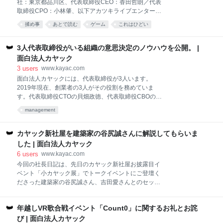
社：東京都品川区、代表取締役CEO：香田哲朗／代表
「KAYACLINIC」を本日より開始いたします。 本サー
取締役CPO：小林肇、以下アカツキライブエンターテ
ビスは、鎌倉に本社を置くカヤックがもつリモートワ
インメント）と株式会社カヤック（本社：神奈川県鎌
揉め事
あとで読む
ゲーム
これはひどい
ークの知見とデジタル施策のナレッジを活かし、経営
倉市、代表取締役CEO：柳澤大輔、以下面白法人カヤ
難や新しい働き方に戸惑われるマーケターや地方自治
ック）は、2019年8月9日(金)にダイバーシティ東京 プ
体職員の皆様の一助になればと思い企画されました。
ラザ 2階にオープンした「うんこミュージアム
3人代表取締役がいる組織の意思決定のノウハウを公開。 |
専用メールアドレスで予約後、担当者とオンライン上
TOKYO」内でのクソゲーコーナーでのコンテンツのひ
面白法人カヤック
でブレスト（ブレイン
とつである「うんこレース」について、本日夕方に提
3
users
www.kayac.com
供を中止させていただきました。 同コーナーでは、新
面白法人カヤックには、代表取締役が3人います。
規のオリジナルゲームやゲームをオマージュし、うん
2019年現在、創業者の3人がその役割を務めていま
こを登場させるコンセプトで運営しておりますが、当
す。代表取締役CTOの貝畑政徳、代表取締役CBOの久
該ゲームについて、個人クリエイター @mt_kuso 様が
場智喜、そして代表取締役CEOである柳澤です。創業
開発中のゲームタイトル「寿司が走るやつ」（仮称）
management
から20年間、いまのところ、この体制は変わっていま
との類似点をご指摘いただきました。 ご指摘に基づ
せん。 これは上場企業としては珍しいことのようで
き、調査いたしましたところ、当該ゲームについて
す。代表取締役会長と代表取締役社長などがいる会社
カヤック新社屋を建築家の谷尻誠さんに解説してもらいま
は、オ
は複数ありますが、3人の代表取締役が並列で存在
した | 面白法人カヤック
し、ほぼ等分で株式を保有している会社は、金融機関
6
users
www.kayac.com
からはよく「見たことがない」といわれます。 そこで
今回の社長日記は、先日のカヤック新社屋お披露目イ
今回は、なぜカヤックが三代表制を選択しているのか
ベント「小カヤック展」でトークイベントにご登壇く
ということについて書いてみたいと思います。 そもそ
ださった建築家の谷尻誠さん、吉田愛さんとのセッシ
も代表取締役は、組織が大切にしている価値観を最も
ョンレポートです。 おふたりの建築に対する考え方を
体現している人間であるべきだと思っています。その
聞きつつ、カヤックの新社屋についてのお話を紹介い
ように考えたときに、3人が代表であるということそ
年越しVR歌合戦イベント「Count0」に関するお礼とお詫
たします。では、お楽しみください。 一泊25万円のホ
のものにある価値観が込められています。 まず第一
テルが高稼働率の理由 柳澤 ：まずは自己紹介がてら最
び | 面白法人カヤック
に、仲間にこだわる組