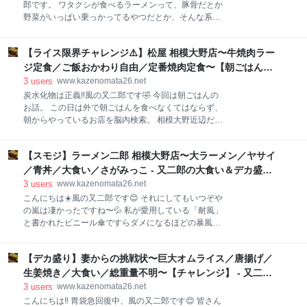
購入〜着席 つけ麺中盛＋キャベツ＋万能ネギ＋ライス
郎です。 ワタクシが食べるラーメンって、豚骨だとか
×２ ベジタブルファースト 麺アップ⤴️ つけだれ コロチ
野菜がいっぱい乗っかってるやつだとか、そんな系統
ャー 麺をつけだれにダイブ‼️ ほうれん草＆なると チャ
が多いのですが、たまーに淡麗系というかそういうの
ーシュー ハッピーボウルタイム🍚 まとめ 【お店のデ
が食べたくなるんですよね～。 そんな感じで小田原で
ータ】 お店に到着 年始営業初日（1/4）12:00ごろの到
【ライス限界チャレンジ⚠️】松屋 相模大野店〜牛焼肉ラー
のラーメンチャンスを得たこの日、未訪店をリサーチ
着でこの位置。 長いこと通ってますが、階段ま
してみるとヒットしたお店がちらほらと。 前回の小田
ジ定食／ご飯おかわり自由／定番焼肉定食〜【朝ごはん】
原ランチ記事はこちら www.kazenomata26.net ...って
- 又二郎の大食い＆デカ盛り＆ラーメン日記
3
users
www.kazenomata26.net
なわけでちょうど淡麗系が食べたくなったタイミング
炭水化物は正義‼️風の又二郎です🤣 今回は朝ごはんの
でしたので、ヒットしたお店から選んだのはこちら。
お話。 この日は外で朝ごはんを食べなくてはならず、
城下町 どすん さんであります。 雨のため店頭画像撮
朝からやっているお店を脳内検索。 相模大野近辺だと
れず... 同じ小田原市の飯泉というところに本店があり
やはり２４時間営業のお店しかヒットしませんね😅 ん
まして、こちらは２号店となります。 雨も強くなって
でもって、ちょっと前にブログ用のスマホ画像を整理
まいりましたので、そそくさと店内へ。 部下も「是非
【スモジ】ラーメン二郎 相模大野店〜大ラーメン／ヤサイ
していたらこんなのを見つけちゃった訳ですよ⬇️ どこ
ご一緒させてください」と言うので４人で訪問。 たま
で拾ったものなのかは記憶にないのですが（おそらく
／青丼／大食い／さがみっこ - 又二郎の大食い＆デカ盛り
たま４人掛けテーブルが空いて
スマートニュースか何か）、安くなるなら使わない手
＆ラーメン日記
3
users
www.kazenomata26.net
はないと思いまして、松屋に決定〜😊 朝定食でライス
こんにちは☀️風の又二郎です😊 それにしてもいつぞや
限界チャレンジをした記事はこちら↓
の嵐は凄かったですね〜💦 私が愛用している「耐風」
www.kazenomata26.net 訪れたのはいつもの松屋 相模
と書かれたビニール傘ですらダメになるほどの暴風で
大野店 時刻は午前6:00前。 普段は人通りの多い駅前
した😵 そこら中に壊れた傘が散乱する恐ろしい街…
も、さすがにこの時間は閑散としています。 店内も先
みなさん、傘が壊れたからといって道路に放置するの
客２名とやはりガラガラ😅 この時間では仕方ありませ
【デカ盛り】妻からの挑戦状〜巨大オムライス／唐揚げ／
はダメですよ🙅‍♀️ 風で飛ぶと凶器に変身しますからね‼️
んね。 早速券売機にクーポンを読ませ、クーポン対象
そんな今回は嵐の中ラーメンを食べにいった時の話。
生姜焼き／大食い／総重量不明〜【チャレンジ】 - 又二郎
メニューのページからオーダーを。
朝Twitterをチェックしていると、スモジからの通知
の大食い＆デカ盛り＆ラーメン日記
3
users
www.kazenomata26.net
が。 なんとなんと、「生たまごorすき焼きタレたまご
こんにちは‼️ 胃袋急回復中、風の又二郎です😊 皆さん