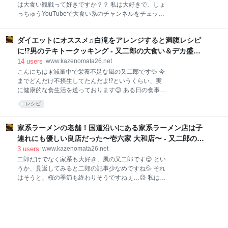
サービス」とのこと😵 これは行かない手はない、とい
は大食い観戦って好きですか？？ 私は大好きで、しょ
うわけで訪問決定‼️ 仕事の合間を見て13:00過ぎの訪
っちゅうYouTubeで大食い系のチャンネルをチェック
問。 さすがに嵐だし空いてるでしょ〜っと到着してみ
するほど🤣 ちなみに「MAX鈴木TV」さんが私の中で
ると空席３という状況👍 でもその後は並びができるほ
はNo. 1です‼️ その影響もあってか、いつしか大食いに
どの混雑に😅 この嵐の中みなさんよく来るなぁ…あ、
ダイエットにオススメ♫白滝をアレンジすると満腹レシピ
憧れるように… 現在トレーニング中ですが、私のキャ
自分もだwww 券売機にて購入するは… 大ラーメン＋
パは大体１．５キロ程度💦 私の考える「大食い」と呼
に⁉️男のテキトークッキング - 又二郎の大食い＆デカ盛り
極上生たまご（
べるキャパは２キロ以上だと思ってますので、私は
＆ラーメン日記
14
users
www.kazenomata26.net
「中食い」を名乗っているのです😎 そんなこの日も胃
こんにちは☀️減量中で栄養不足な風の又二郎です💦 今
袋トレーニング💪 なんとなんと、妻がデカ盛りを作っ
までどんだけ不摂生してたんだよ⁉️というくらい、実
てくれるというので、その挑戦を受けて立つことに🔥
に健康的な食生活を送っております😊 ある日の食事🍽
調理時間は約１時間半。 どんな巨大なブツが出てくる
朝：かけそば、サラダ、豆腐 昼：ガセリ菌ヨーグルト
レシピ
のか…楽しみです😆 さて、登場しました⬇️ ズドーーー
夜：ざるそば風白滝、鶏ムネ肉の甘酢ソース こんな感
ン‼️ ★回答者全員に5000円★新築マンション・新築一
じです。 この日の摂取カロリーは大体９００キロカロ
戸建て購入者アンケート★ 2017年1月以降、首都圏・
リーくらい？ 短期決戦とはいえ、まだまだチャレンジ
家系ラーメンの老舗！国道沿いにある家系ラーメン店は子
関西にて
は続きます💪 んで、ここからが本題。 夕食の主食は白
連れにも優しい良店だった〜壱六家 大和店〜 - 又二郎の大
滝なんですが、飽きないようにと色々アレンジを加え
食い＆デカ盛り＆ラーメン日記
3
users
www.kazenomata26.net
ながら食べてます。 今日はそのうちのひとつ「無限白
二郎だけでなく家系も大好き、風の又二郎です😊 とい
滝」をご紹介します‼️ まずは材料↓ 白滝２３０グラム×
うか、見返してみると二郎の記事少なめですね💦 それ
２、鶏ガラスープの素１０グラム、ツナ缶一缶 え？男
はそうと、桜の季節も終わりそうですねぇ…😥 私はこ
のテキトークッキングじゃないの？？って声が聞こえ
の季節が一年で一番好きなんですよ🌸 街中が桜色でキ
てきますが、今回はカロリー計算のためにザッとでは
レイに染まり、気候的にも暖かくなってくる…なんと
ありますが分量を計って作ります。 まずは大きめの鍋
いうか、心が洗われる季節です😊 そんな桜並木を見つ
でお湯を沸かします。 沸騰したら…
つ向かったのはこちら↓ 壱六家 大和店 さんです🍜 湘南
に向かう国道４６７号線沿いにあります。 確か10:00