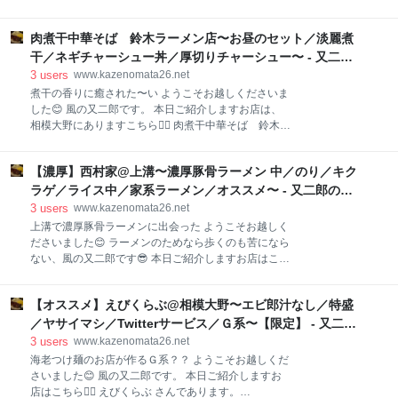
ての品が😎 ということで、本日のオーダーは… 担々
ト スープ 麺アップ⤴️ 具材 欧風チーズカレー＆チリトマ
ぎ郎 中＋ライス小＋からだすこやか茶セット 全部で
ト 麺アップ⤴️ スープ 具材など 旨辛豚骨＆みそ 麺アッ
¥1170です。 ちなみにライス小は後から追加で購入し
肉煮干中華そば 鈴木ラーメン店〜お昼のセット／淡麗煮
プ⤴️ スープ 具材など まとめ カップヌードルは混ぜると
ました🤣 いや、先客様が同じものを召し上がって
ウマイ？？ ようこそお越しくださいました😊 風の又
干／ネギチャーシュー丼／厚切りチャーシュー〜 - 又二郎
二郎です。 本日ご紹介しますのは、いま話題のこちら
の大食い＆デカ盛り＆ラーメン日記
3
users
www.kazenomata26.net
💁‍♂️ カップヌードル スーパー合体シリーズ でございま
煮干の香りに癒された〜い ようこそお越しくださいま
す。 www.kazenomata26.net フォロワーさんから発売
した😊 風の又二郎です。 本日ご紹介しますお店は、
の情報をいただきましてね…ちょいと興味が湧いてき
相模大野にありますこちら💁‍♂️ 肉煮干中華そば 鈴木ラ
たというわけ😎 ４種類あるラインナップのうち、今回
ーメン店 さんであります。 小田急線・相模大野駅から
は気になった３種類を食べ比べてみるという、久々に
徒歩５分くらいかな？ 北口を出まして右手、モアーズ
クレイジーな記事でございます🤣 食べ比べ内容 今回チ
【濃厚】西村家@上溝〜濃厚豚骨ラーメン 中／のり／キク
のある方に進みまして、下を通る道路に降りましたら
ャレンジするのはこちらの３種類⬇️
駅を背にして歩くとすぐ見つかります。
ラゲ／ライス中／家系ラーメン／オススメ〜 - 又二郎の大
www.kazenomata26.net まあ色々ありましてね、この
食い＆デカ盛り＆ラーメン日記
3
users
www.kazenomata26.net
日は煮干に癒されたい気分🥺 普段は豚骨とかそういう
上溝で濃厚豚骨ラーメンに出会った ようこそお越しく
のばっかりですが、たまにはこういう日もある豚野郎
ださいました😊 ラーメンのためなら歩くのも苦になら
はワタクシですありがとうございます🐷 煮干が食べた
ない、風の又二郎です😎 本日ご紹介しますお店はこち
いモチベーションでしたが、あまり次の仕事まで時間
ら💁‍♂️ 西村家 さんであります。
がなく選択肢が限られましてね…仕事のスケジュール
www.kazenomata26.net 場所はＪＲ相模線の上溝駅か
から判断しますとここ一択でございます😊 平日13:00
【オススメ】えびくらぶ@相模大野〜エビ郎汁なし／特盛
ら歩いてすぐのところ。 駅前という立地のためか駐車
ごろの到着で店頭に待ち３名。 さすが鈴木ラーメン店
場はありません。 そのかわり近隣にはコインパーキン
／ヤサイマシ／Twitterサービス／Ｇ系〜【限定】 - 又二郎
さん、不動の人気を誇っておりま
グが点在しておりますので、その点に関しては不便は
の大食い＆デカ盛り＆ラーメン日記
3
users
www.kazenomata26.net
ないかと思います😊 お店の前の道路はバス通りですか
海老つけ麺のお店が作るＧ系？？ ようこそお越しくだ
ら絶対に路駐はやめましょうね🙅‍♂️ そんな感じで入店。
さいました😊 風の又二郎です。 本日ご紹介しますお
平日11:30ごろの到着で先客なし、それどころか本日
店はこちら💁‍♂️ えびくらぶ さんであります。