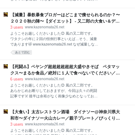
¥1000です。 ええ、Twitterを見ていると時々マーボー
余裕もあるということで、久々に外でランチをするこ
チャーハンの画像が流れてくるんですが、それがあま
とに😊 今回のお店は、職場からも近いこちら💁‍♂️ 横浜
りにも美味しそうでしてね…😆 そういえば職場近くの
【減量】暴飲暴食ブロガーはどこまで痩せられるのか？〜
家系らーめん 源泉 さんであります。 一度記事にして
丸福さんにもあったよな？ってなことを思い出し、食
おります⬇️ www.kazenomata26.net 前回は夜の訪問で
２０２０秋の陣〜【ダイエット】 - 又二郎の大食い＆デカ
べに行ってみた次第であ
したが、今回は昼。 とある休日の昼過ぎ、人通りの少
盛り＆ラーメン日記
3
users
www.kazenomata26.net
ない「えびーロード」を歩いて到着‼️ 相変わらず分か
ようこそお越しくださいました😊 風の又二郎です。
りにくい入口を進みまして、店頭にたどり着きました
ワタクシの年に２回の恒例行事といえば…そう、減量
😅 ガラッと扉を開け、右側の券売機にて食券を購入し
であります🤣 www.kazenomata26.net なぜ減量しなけ
ます。 本日のオーダーは… 赤みそらーめん＋炒飯 全
ればならんのか？ その理由は… 適性検査 というもの
あとで読む
部で¥1560の豪華ランチになってしまいました😅 炒飯
があるからです。 ブログで飯を食っているわけではな
はランチ限定とのことでして、前回来た時からずっと
く、いちおう本業があるわけでして、それゆえ健康診
気になっていたんです😆 そんな感じで入店しますと、
断も兼ねた適性検査が行われるのです。 毎年４月と１
【死闘⚠️】ペヤング超超超超超超大盛やきそば ペタマッ
店内
１月にあるわけですが、今年は新型なんちゃらの影響
クス〜まるか食品／絶対に１人で食べないでください／４
により、春はワタクシが行った初日のみ実施され２日
１８４キロカロリー／デカ盛り〜【11/16一般発売】 - 又二
6
users
www.kazenomata26.net
目以降は中止、秋も１２月にズレ込むという変則日
郎の大食い＆デカ盛り＆ラーメン日記
ようこそお越しくださいました😊 風の又二郎です。
程。 だもんで、例年ですと採血とかそういうのは春だ
あらかじめお断りしておきますが、今回は久々の死闘
けなのですが、今年は秋にも採血なんかをやらなけれ
記事です☠️ 後半は余裕がなく画像少なめとなっており
ばならんというまさかの事態💦 …ていうか春に受けら
ますが、その辺りをご理解いただける方のみご覧くだ
れた人は免除してほしいわー😭 そんなわけで、今年は
さい🙇‍♂️ そんなわけで、一時期話題になっていたこいつ
秋もストイックにやります💪 スタートは12月2日、ゴ
【大食い】太古レストラン酒場 ダイナソー@神奈川県大
をゲット⬇️ ペヤング超超超超超超大盛やきそば ペタ
ールは12月23日‼️ ですの
マックス であります。 www.kazenomata26.net こち
和市〜ダイナソー火山カレー／親子プレート／びっくりプ
らの記事をリリースした１１月１６日に、スーパーな
レート／恐竜レストラン／子供歓迎〜 - 又二郎の大食い＆
3
users
www.kazenomata26.net
どで一般発売が開始されております。 いや、本当のこ
デカ盛り＆ラーメン日記
ようこそお越しくださいました😊 風の又二郎です。
とを言うと今回はスルーしようかと思ってたんです