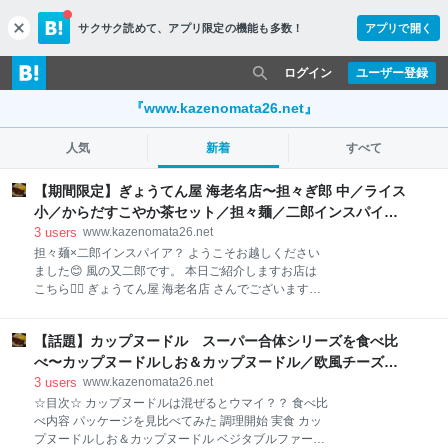
サクサク読めて、
アプリ限定の機能も多数！
アプリで開く
c
l
o
ログイン
ユーザー登録
s
e
『www.kazenomata26.net』
人気
新着
すべて
【期間限定】ぎょうてん屋 海老名店〜担々ぎ郎 中／ライス
小／からだすこやか茶セット／担々麺／二郎インスパイ
ア〜 - 又二郎の大食い＆デカ盛り＆ラーメン日記
3
users
www.kazenomata26.net
担々麺×二郎インスパイア？ ようこそお越しください
ました😊 風の又二郎です。 本日ご紹介しますお店は
こちら💁‍♂️ ぎょうてん屋 海老名店 さんでございます。
何度も登場しているお店ですので詳細は省きます🙇‍♂️
www.kazenomata26.net この日はたまたま前を通りま
【話題】カップヌードル スーパー合体シリーズを食べ比
したところ、なんと超〜気になる貼り紙を発見してし
まった次第でございます。 それが… 担々ぎ郎 だそう
べ〜カップヌードルしお＆カップヌードル／欧風チーズカ
でございまして、５月の限定ラーメンなんだとか。 そ
レー＆チリトマト／旨辛豚骨＆みそ／日清食品／カップヌ
3
users
www.kazenomata26.net
んな感じで予定外でしたが入店することに🤣 後からお
ードル５０周年〜【食べてみた】 - 又二郎の大食い＆デカ
☆目次☆ カップヌードルは混ぜるとウマイ？？ 食べ比
客さんが続いてしまったため、券売機画像は撮影でき
べ内容 パッケージを見比べてみた 調理開始 実食 カッ
盛り＆ラーメン日記
ませんでした🙇‍♂️ 一番上の大きめボタンゾーンにお目当
プヌードルしお＆カップヌードル ベジタブルファース