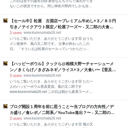
この日は息子の誕生日🎂 新型なんちゃらで遠出ができ
よ。 でもね、読者の方からのリクエストが意外と多く
ないこの状況ですから、同じ神奈川県内でしかも自宅
てですね…ならばチャレンジしてみるか〜っというこ
からそこまで遠くないお店として今回浮上したのが…
とになったわけであります、はい😅 定着しつつあるＧ
太古レストラン酒場 ダイナソー というお店。
ＩＧＡＭＡＸからさらにテラを通り越して、ペタとい
【セール中】松屋 古淵店〜プレミアム牛めし×３／８０円
www.kazenomata26.net その名の通り、恐竜を見なが
う単位まで飛躍したペヤングのデカ盛りシリーズ😎 話
ら食事ができるレストランでして、恐竜が大好きな息
引き／テイクアウト限定／松屋フーズ〜 - 又二郎の大食い
題になりすぎたのか？転売ヤ
子にピッタリのお店♫ 念のためホットペッパーから予
＆デカ盛り＆ラーメン日記
3
users
www.kazenomata26.net
約を入れます。 そして当日、予約の時間よりも前に現
いつもご覧いただき、ありがとうございます😊 おうち
着っ‼️ 太古レストラン酒場 ダイナソー さんに到着で
メシ推進中、風の又二郎です。 仕事が終わったこの
す。 入口が恐竜の口になっているのがなんとも面白い
日。 「そういえば松屋のセールっていつからだっ
ですね👍 自ら恐竜の口の中に入るかのように、入口を
け？？」と思い調べてみると４月２８日からとな😆 こ
奥まで進みます🤣 入店してすぐに消毒をさせるなど、
れを逃す手はないと、電車を降りた目の前にあるお店
かなり徹底した感染予防策を講じておられます😊 まず
【ハッピーボウル】クックら@相模大野〜チャーシューメ
に駆け込み‼️ 松屋 古淵店 さんであります。 お目当て
はレジ前にて、お店のシステムなどについての説明が
はこれですね⬇️ テイクアウト限定 プレミアム牛めし 全
ン／きくらげ／きざみネギ／ライス×３／大食い〜【普及委
あります。 それを聞いた後に
サイズ８０円引き 値段的に普段なかなか手が出せない
員会】 - 又二郎の大食い＆デカ盛り＆ラーメン日記
3
users
www.kazenomata26.net
プレミアム牛めしでも、並¥300となれば買いたくなり
いつもご覧いただき、ありがとうございます😊 ただ一
ますよね♫ そんな感じで店内の券売機にて食券を購
人のハッピーボウル普及委員、風の又二郎です
入。 今回購入しましたのは… プレミアム牛めし＋プレ
www.kazenomata26.net この日は朝から家系ラーメン
ミアム牛めし＋プレミアム牛めし セール中につき全部
が食べたいモチベーション😆 ちょうど今日は月曜日で
で¥900です。 券売機の画像を見てピンと来た方もい
はないので、お世話になっているお店にレッツゴー‼️
らっしゃるかもしれませんが、こちら古淵店も最近セ
ブログ開設１周年を前に思うこと〜当ブログの方向性／デ
現着‼️ 家系ラーメン クックら さんであります。 雨の
ルフサービス店舗に改装されまして、定食のご飯おか
中、気合を入れすぎて開店前に到着してしまいまし
カ盛り／食レポ／二郎系／YouTube進出？〜 - 又二郎の大
わりが自由となるサービスを提供しています
た…😅 平日10:40ごろの到着でＰＰ🤣 その後もしばら
食い＆デカ盛り＆ラーメン日記
3
users
www.kazenomata26.net
くお客さんが現れなかったので、入口前の庇のある所
いつもご覧いただき、ありがとうございます😊 風の又
で雨宿りさせていただきました☔️ 定刻になりオープン