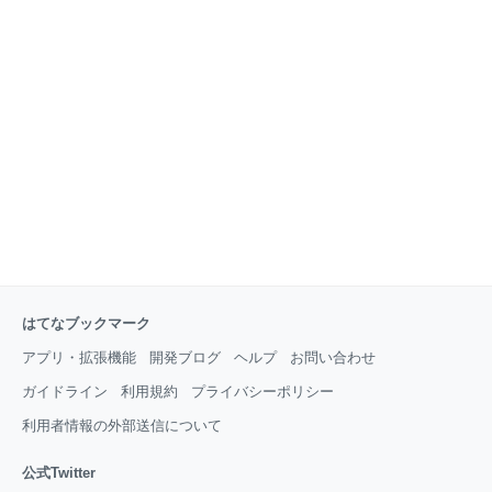
オープンだよな〜っと11:00少し前に着くと…あ
れ？？準備中？？ 営業時間が変わったようです↓ 車で
少し待機して、店員さんが看板をひっくり返しに出て
きたタイミングで入店♫ 入ってすぐの券売機で食券を
購入‼️ 今回購入したのは… ラーメン中＋激得トッピン
グ＋海苔増し＋ライス＋チャーハン＋餃子 お好みは
「油少なめ、れん草増し」でお願いします😊 追記：
「れん草増し」は裏メニューです
はてなブックマーク
アプリ・拡張機能
開発ブログ
ヘルプ
お問い合わせ
ガイドライン
利用規約
プライバシーポリシー
利用者情報の外部送信について
公式Twitter