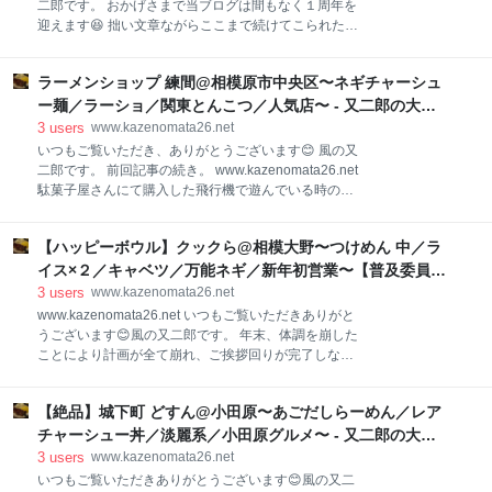
二郎です。 おかげさまで当ブログは間もなく１周年を
👍 今回のオーダーは… チャーシューメン＋きくらげ＋
迎えます😆 拙い文章ながらここまで続けてこられたの
ライス＋ライス＋ライス 全部で¥1290です。 好みは固
も、日々お読みくださる皆様のおかげであります。 心
め少なめ、Twitterサービスできざみネギもお願いしま
から感謝申し上げます😊 また、ブログ開設を指南して
す😊 この日は限定の「豚骨カレーつけ麺」がある日で
ラーメンショップ 練間@相模原市中央区〜ネギチャーシュ
くださった師匠であるクッキング父ちゃんさんにも、
したが、過去に食べていますし、クックら自体久しぶ
この場を借りて御礼申し上げます‼️ まずは１周年の感
ー麺／ラーショ／関東とんこつ／人気店〜 - 又二郎の大食
りな
謝を込めまして、いつもお世話になっているブログを
い＆デカ盛り＆ラーメン日記
3
users
www.kazenomata26.net
一挙にご紹介↓↓↓ 我が師匠のブログ⬇️⬇️⬇️
いつもご覧いただき、ありがとうございます😊 風の又
www.kukking10chan.net よくコメントをくださるSS
二郎です。 前回記事の続き。 www.kazenomata26.net
さんのブログ。来月から始まる減量の参考にさせてい
駄菓子屋さんにて購入した飛行機で遊んでいる時のこ
ただきます‼️⬇️⬇️⬇️ hotaru-spitz.hatenablog.com こちら
と。 Ｆさんから衝撃の一言が⁉️ 「ラーメン行きま
もよくコメントなどをくださるイチイチさんのブロ
す？」 一瞬耳を疑いましたが、おそらくＦさんが言い
グ。文章がめちゃくちゃ面白いです⬇️⬇️⬇️
【ハッピーボウル】クックら@相模大野〜つけめん 中／ラ
出さなければ私から言っていたと思います🤣 そんな感
katen11.hatenablog.com
じで連食が決定〜🤣 車で向かいましたのはこちら💁‍♂️
イス×２／キャベツ／万能ネギ／新年初営業〜【普及委員
ラーメンショップ 練間 さんであります。 看板には
会】 - 又二郎の大食い＆デカ盛り＆ラーメン日記
3
users
www.kazenomata26.net
「練間」とは一切書かれていないのですが、経営者の
www.kazenomata26.net いつもご覧いただきありがと
方が練間さんというらしく、この名前が広く知られて
うございます😊風の又二郎です。 年末、体調を崩した
います。 そんな感じで入店。 平日14:00少し前の到着
ことにより計画が全て崩れ、ご挨拶回りが完了しなか
で待ち５名ほど💦 この時間でこの客入りですから、か
ったワタクシ😓 昨年一番お世話になったであろうこち
なりの人気店なんですね👍 待っている途中でオーダー
らのお店にもご挨拶に行くことができませんでした。
を取りに来てくださったので、メニューを見て決めま
【絶品】城下町 どすん@小田原〜あごだしらーめん／レア
それが… 家系ラーメン クックら さんであります。 年
す。 どうやらネギラーメンがオススメっぽいな🤔 じゃ
末のラーメンチャンスが潰れてしまい、仕事の都合も
チャーシュー丼／淡麗系／小田原グルメ〜 - 又二郎の大食
あちょっ
あってご挨拶に行けなかったんです😢 そんなわけで年
い＆デカ盛り＆ラーメン日記
3
users
www.kazenomata26.net
始は必ず初日に‼️と決めていました。 お店に到着 食券
いつもご覧いただきありがとうございます😊風の又二