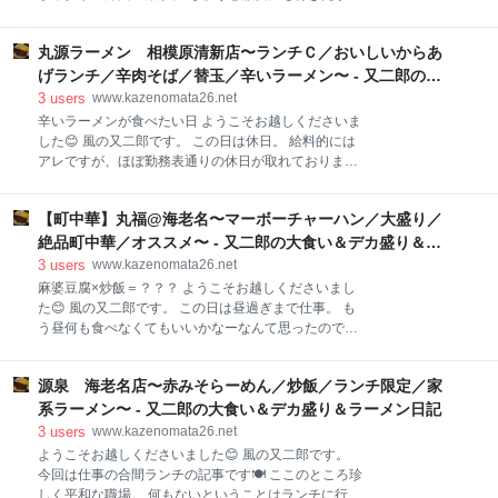
定休日に格下げ⤵️ これはハードルが高いお店になって
たんでね、一気に用事が片付いた感じ。 こちらへ来た
しまったなぁ💦 券売機 ラーメン一択のシンプルなライ
からには行っておきたいラーメン店が２軒あります🍜
ンナップ😊 トッピングのとろろ昆布が珍しいですね😆
丸源ラーメン 相模原清新店〜ランチＣ／おいしいからあ
連食も考えましたが、夜だしさすがにやめておこうと
そんなわけで今回は… ラーメン＋のり＋とろろ昆布＋
いうことで、距離的に近かったこちらへ💁‍♂️ 麺処 宥乃
げランチ／辛肉そば／替玉／辛いラーメン〜 - 又二郎の大
ラ
さんであります。 場所は相模原市南区、小田急相模原
食い＆デカ盛り＆ラーメン日記
3
users
www.kazenomata26.net
駅から徒歩で１５分くらいのところでしょうか？ 北口
辛いラーメンが食べたい日 ようこそお越しくださいま
を出てすぐのところに「サウザンロード」、通称「国
した😊 風の又二郎です。 この日は休日。 給料的には
立病院通り」という商店街がありますので、そこをひ
アレですが、ほぼ勤務表通りの休日が取れておりまし
たすら真っ直ぐ信号のある交差点まで進むと左側にあ
て、精神的には非常に充実しております♫ 今まで３週
ります。 「サウザンロード」の由来は「サウザンド」
間出っぱなしの月とかありましたからね…💦 それに比
つまり１０００ということで、どうやら全長１キロあ
【町中華】丸福@海老名〜マーボーチャーハン／大盛り／
べたら非常にありがたいことです😊 そんな休日、買い
るんだそうです。 体感的にはもっと長いような気がし
物の帰りに立ち寄りましたのはこちら💁‍♂️ 丸源ラーメン
絶品町中華／オススメ〜 - 又二郎の大食い＆デカ盛り＆ラ
ないでもないですが、まあそう書いてあるんです
相模原清新店 さんであります。 場所は国道１６号線、
ーメン日記
3
users
www.kazenomata26.net
清新小学校を越えて八王子方面に少し走った左側にあ
麻婆豆腐×炒飯＝？？？ ようこそお越しくださいまし
ります。 以前も子供と来ました⬇️
た😊 風の又二郎です。 この日は昼過ぎまで仕事。 も
www.kazenomata26.net 前回訪問時にもらった割引券
う昼何も食べなくてもいいかなーなんて思ったのです
を消費したくてですね、妻に懇願して立ち寄ることに
が、足が勝手に駅とは違う方向へ🤣 気がつくとここに
しました👍 駐車場にクルマを止め店内へ。 平日11:30
いました 丸福 さんであります。 海老名駅から歩いて
ごろの到着で先客は数組。 ロードサイド店ですから、
源泉 海老名店〜赤みそらーめん／炒飯／ランチ限定／家
５分くらいかな？ 一度ご紹介しています⬇️
おそらく勝負はディナータイムor休日なんでしょう
www.kazenomata26.net ずっと前から食べてみたかっ
系ラーメン〜 - 又二郎の大食い＆デカ盛り＆ラーメン日記
ね〜🤔 そんなことを考え
たメニューがあるのを思い出しまして、どうやら身体
3
users
www.kazenomata26.net
がそれを思い出したようです🤣 早速入店 タイミングを
ようこそお越しくださいました😊 風の又二郎です。
見計らい、ご主人のアイコンタクトを機にオーダーし
今回は仕事の合間ランチの記事です🍽 ここのところ珍
ましたのは… マーボーチャーハン 大盛り ちょうど
しく平和な職場。 何もないということはランチに行く