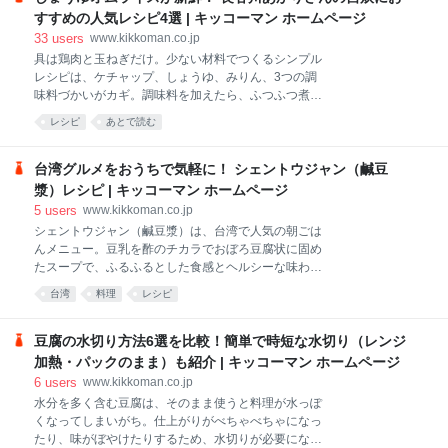
すすめの人気レシピ4選 | キッコーマン ホームページ
33
users
www.kikkoman.co.jp
具は鶏肉と玉ねぎだけ。少ない材料でつくるシンプル
レシピは、ケチャップ、しょうゆ、みりん、3つの調
味料づかいがカギ。調味料を加えたら、ふつふつ煮立
つまで混ぜずにがまんするのがポイントです。とろと
レシピ
あとで読む
ろの卵焼きに、ケチャップライスをのっけてひっくり
返せば出来上がり！ （しょうゆケチャップライス） 温
かいご飯 どんぶり2杯分（400g） 鶏もも肉 120g 玉ね
台湾グルメをおうちで気軽に！ シェントウジャン（鹹豆
ぎ 100g デルモンテ エキストラバージンオリーブオイ
漿）レシピ | キッコーマン ホームページ
ル 小さじ2 塩 小さじ1/4 粗びき黒こしょう 適宜 デルモ
5
users
www.kikkoman.co.jp
ンテ リコピンリッチ トマトケチャップ 大さじ2 （A）
シェントウジャン（鹹豆漿）は、台湾で人気の朝ごは
キッコーマン いつでも新鮮 しぼりたて生しょうゆ 小
んメニュー。豆乳を酢のチカラでおぼろ豆腐状に固め
さじ2 マンジョウ 米麹こだわり仕込み 本みりん 小さ
たスープで、ふるふるとした食感とヘルシーな味わい
じ1 （オムレツ） 卵 4個 バター 大さじ1/2 （トッピン
が魅力です。つくり方は、器に酢と具材を入れ、温め
グ） 青ねぎ（小口切り） 適宜 キッコーマン いつでも
台湾
料理
レシピ
た豆乳を注ぎ入れるだけ！ 本場の味をおうちでも簡
新鮮 しぼりたて生しょうゆ 適宜 鶏肉は1cm角
単に再現できるんです。今回は基本のつくり方からア
レンジまでご紹介。気軽に台湾気分を楽しみましょ
豆腐の水切り方法6選を比較！簡単で時短な水切り（レンジ
う！
加熱・パックのまま）も紹介 | キッコーマン ホームページ
6
users
www.kikkoman.co.jp
水分を多く含む豆腐は、そのまま使うと料理が水っぽ
くなってしまいがち。仕上がりがべちゃべちゃになっ
たり、味がぼやけたりするため、水切りが必要になり