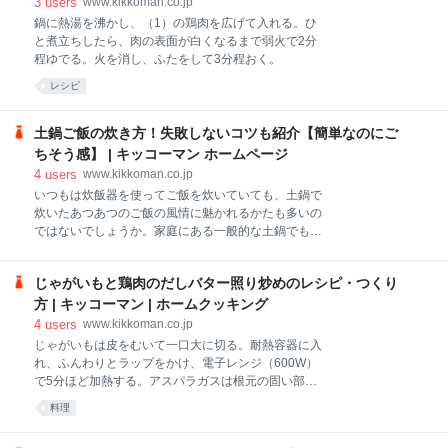
3
users
www.kikkoman.co.jp
鍋に熱湯を沸かし、（1）の鶏肉を広げて入れる。ひ
と煮立ちしたら、肉の表面が白くなるまで弱火で2分
程ゆでる。火を消し、ふたをして3分程おく。
レシピ
土鍋ご飯の炊き方！失敗しないコツも紹介【簡単なのにご
ちそう感】 | キッコーマン ホームページ
4
users
www.kikkoman.co.jp
いつもは炊飯器を使ってご飯を炊いていても、土鍋で
炊いたあつあつのご飯の風情に魅かれるかたも多いの
ではないでしょうか。家庭にある一般的な土鍋でも、
コツをマスターすれば意外と簡単にご飯を炊くことが
できるんです。実際に土鍋を使って炊いてみたら、短
じゃがいもと鶏肉のだしバター照り炒めのレシピ・つくり
時間でふっくらもちもちしたご飯が炊きあがって感動
するはず！ 今回は料理研究家の黒田民子さんに、土
方 | キッコーマン | ホームクッキング
鍋でご飯を炊くコツを詳しく教えていただきました。
4
users
www.kikkoman.co.jp
じゃがいもは皮をむいて一口大に切る。耐熱容器に入
れ、ふんわりとラップをかけ、電子レンジ（600W）
で5分ほど加熱する。アスパラガスは根元の固い部分
を切り、筋を取って3cm長さの斜め切りにする。鶏肉
料理
は一口大に切り、しょうゆと酒をもみ込んで片栗粉を
まぶす。