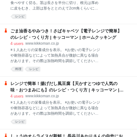
食べやすく切る。茎は長さを半分に切り、根元は厚め
に皮をむき、上部は形をととのえて2cm角くらいに切
って厚さ5mmくらいの短冊切りにする。
レシピ
ごま油香るやみつき！さばキャベツ【電子レンジで簡単】
のレシピ・つくり方 | キッコーマン | ホームクッキング
4
users
www.kikkoman.co.jp
※１人あたりの栄養成分を表示。 ※お使いの電子レンジ
や耐熱容器などによって加熱具合が微妙に異なる場合
があります。その際は加熱時間を調節してください。
栄養計算値は３人分とした場合の値です。
料理
レシピ
レンジで簡単！揚げだし風豆腐【天かすとつゆで人気の
味・おつまみにも】のレシピ・つくり方 | キッコーマン |
ホームクッキング
4
users
www.kikkoman.co.jp
※１人あたりの栄養成分を表示。 ※お使いの電子レンジ
や耐熱容器などによって加熱具合が微妙に異なる場合
があります。その際は加熱時間を調節してください。
加熱後は器が熱くなるので、ラップをとる際は注意し
レシピ
てください。
しょうゆオムライスが新鮮！ 長谷川あかりさんの自炊にお