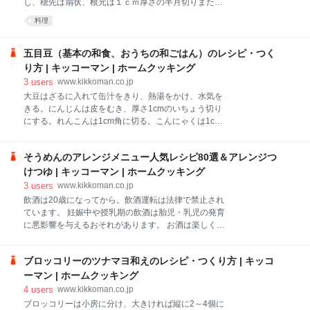
し、穂先は扇状、根元は１ｃｍ厚さの半月切りまたは
いちょう切りにし、れんこんは１ｃｍ厚さに切り花型
料理
にして水にさらす。にんじんは１.５ｃｍ厚さに切って
花形に抜き、ねじり梅にする。
五目豆（基本の和食、おうちの和ごはん）のレシピ・つく
り方 | キッコーマン | ホームクッキング
3
users
www.kikkoman.co.jp
大豆はざるに入れて缶汁をきり、熱湯をかけ、水気を
きる。にんじんは皮をむき、厚さ1cmのいちょう切り
にする。れんこんは1cm角に切る。こんにゃくは1cm
角に切って塩をふってよくもむ。塩が完全に溶けたら
流水で洗い、ざるに上げて水気をきる。
そうめんのアレンジメニュー人気レシピ80選＆アレンジつ
けつゆ | キッコーマン | ホームクッキング
3
users
www.kikkoman.co.jp
飲酒は20歳になってから。飲酒運転は法律で禁止され
ています。 妊娠中や授乳期の飲酒は胎児・乳児の発育
に悪影響を与えるおそれがあります。 お酒は楽しく適
量で。のんだあとはリサイクル。
ブロッコリーのツナマヨ和えのレシピ・つくり方 | キッコ
ーマン | ホームクッキング
4
users
www.kikkoman.co.jp
ブロッコリーは小房に分け、大きければ縦に2～4個に