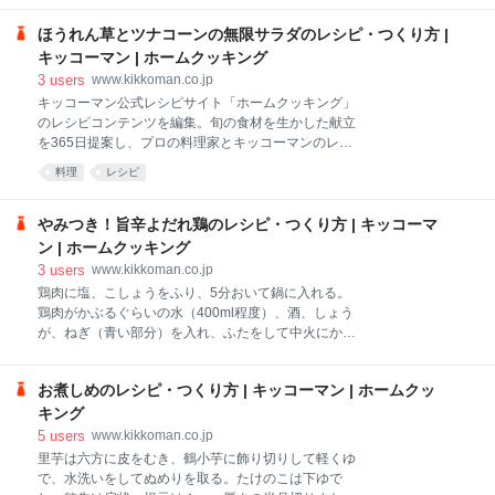
けや揚げ方のポイントに加え、直伝レシピもご紹介。
すぐに実践したくなる、プロならではのコツが満載で
ほうれん草とツナコーンの無限サラダのレシピ・つくり方 |
す！
キッコーマン | ホームクッキング
3
users
www.kikkoman.co.jp
キッコーマン公式レシピサイト「ホームクッキング」
のレシピコンテンツを編集。旬の食材を生かした献立
を365日提案し、プロの料理家とキッコーマンのレシ
ピ開発担当による信頼性の高いレシピを多数掲載。季
料理
レシピ
節イベント、時短＆簡単、減塩などのジャンル別レシ
ピまとめも毎月更新中。お気に入りで献立がつくれる
スマホ用レシピアプリ「きょうの献立」も公開してい
やみつき！旨辛よだれ鶏のレシピ・つくり方 | キッコーマ
る。各種SNS公式アカウントもあります。
ン | ホームクッキング
3
users
www.kikkoman.co.jp
鶏肉に塩、こしょうをふり、5分おいて鍋に入れる。
鶏肉がかぶるぐらいの水（400ml程度）、酒、しょう
が、ねぎ（青い部分）を入れ、ふたをして中火にかけ
る。
お煮しめのレシピ・つくり方 | キッコーマン | ホームクッ
キング
5
users
www.kikkoman.co.jp
里芋は六方に皮をむき、鶴小芋に飾り切りして軽くゆ
で、水洗いをしてぬめりを取る。たけのこは下ゆで