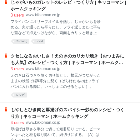
じゃがいものガレットのレシピ・つくり方 | キッコーマン |
ホームクッキング
3
users
www.kikkoman.co.jp
フライパンにオリーブオイルを熱し、じゃがいもを炒
める。火が通ったら平らにし、フライ返しまたは平ら
な蓋などで抑えつけながら、両面をカリッと焼き上げ
る。
Cooking
Food
クセになるおいしさ！えのきのカリカリ焼き【おつまみに
も人気】のレシピ・つくり方 | キッコーマン | ホームクッ
キング
3
users
www.kikkoman.co.jp
えのきは石づきを薄く切り落とし、根元がつながった
ままの状態で縦8等分に裂く（ばらけたものはフライ
パンに入れる際に、いっしょにのせるとよい）。
レシピ
もやしとひき肉と厚揚げのスパイシー炒めのレシピ・つく
り方 | キッコーマン | ホームクッキング
4
users
www.kikkoman.co.jp
厚揚げは厚さを半分に切って短冊切りにする。ピーマ
ンはへたと種を取り除いて、細切りにする。（A）は