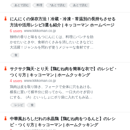
ます。また、くずれにくくするため、というのも理由
あとで読む
料理
*あとで読む
あとで読む
のひとつ。水分が減ることで身が締まるため、豆腐ス
テーキや麻婆豆腐など、形を保ちたい料理では水切り
をしっかりしておくと良いでしょう。 江口さん「豆腐
にんにくの保存方法！冷蔵・冷凍・常温別の長持ちさせる
に熱を加えると水分が出やすくなるので、汁物を除い
方法や活用レシピ3選も紹介 | キッコーマン ホームページ
た加熱調理では水切りを行うのがおすすめ。好みにも
6
users
www.kikkoman.co.jp
よりますが、冷奴のようにつるりとした食感を活かし
独特の香りと味をもつにんにくは、料理にパンチを効
たいときは、器に出してしばらくおき、出た水分を捨
かせたいときや、食材のくさみを消したいときなどに
てるだけでもおいしくなります。水切りの時間がない
大活躍！ジャンルを問わず使うメジャーな食材です
ときは、この方法をお試しください」
が、せっかく常備していたのに、芽が出ていたり、カ
食
ビが生えたりしてしまってはもったいないですよ
ね？ そこで今回は、にんにくを長持ちさせる保存の
しかたを解説！冷蔵・冷凍のほか、調味料として使え
サクサク鶏天･とり天【鶏むね肉を簡単な衣で】のレシピ・
る「漬け保存」のコツもご紹介します。おすすめレシ
つくり方 | キッコーマン | ホームクッキング
ピもあるので、ぜひご活用ください。
4
users
www.kikkoman.co.jp
鶏肉は皮を取り除き、フォークで全体に穴をあける。
横長に置いて横半分に切ってから、一口大のそぎ切り
にする。（A）といっしょにポリ袋に入れてもみ込
み、10分ほどおく。
レシピ
食
中華風おろしだれの水晶鶏【鶏むね肉をつるんと】のレシ
ピ・つくり方 | キッコーマン | ホームクッキング