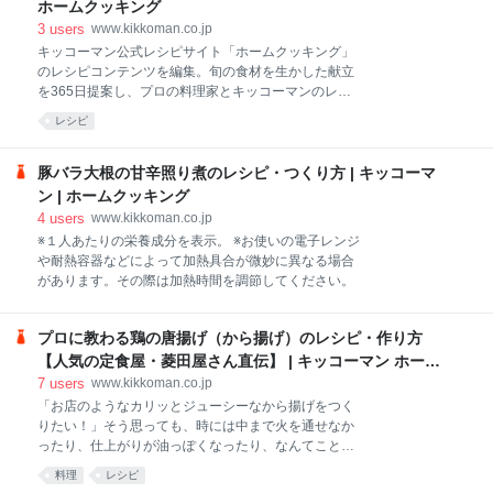
る。各種SNS公式アカウントもあります。
ホームクッキング
3
users
www.kikkoman.co.jp
キッコーマン公式レシピサイト「ホームクッキング」
のレシピコンテンツを編集。旬の食材を生かした献立
を365日提案し、プロの料理家とキッコーマンのレシ
ピ開発担当による信頼性の高いレシピを多数掲載。季
レシピ
節イベント、時短＆簡単、減塩などのジャンル別レシ
ピまとめも毎月更新中。お気に入りで献立がつくれる
スマホ用レシピアプリ「きょうの献立」も公開してい
豚バラ大根の甘辛照り煮のレシピ・つくり方 | キッコーマ
る。各種SNS公式アカウントもあります。
ン | ホームクッキング
4
users
www.kikkoman.co.jp
※１人あたりの栄養成分を表示。 ※お使いの電子レンジ
や耐熱容器などによって加熱具合が微妙に異なる場合
があります。その際は加熱時間を調節してください。
プロに教わる鶏の唐揚げ（から揚げ）のレシピ・作り方
【人気の定食屋・菱田屋さん直伝】 | キッコーマン ホーム
ページ
7
users
www.kikkoman.co.jp
「お店のようなカリッとジューシーなから揚げをつく
りたい！」そう思っても、時には中まで火を通せなか
ったり、仕上がりが油っぽくなったり、なんてことも
ありますよね。そこで今回は、家庭でできるから揚げ
料理
レシピ
の上手な作り方を、プロに教えてもらいました。味付