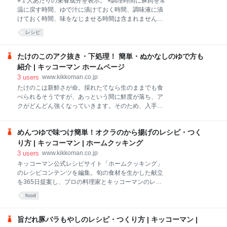
※１人あたりの栄養成分を表示。 ※調理時間に豚肉を常
温に戻す時間、ゆで汁に漬けておく時間、調味液に漬
けておく時間、味をなじませる時間は含まれません。
鍋は直径20cm程度でしっかりふたのできるもの、フラ
レシピ
イパンは直径20cm程度のものがおすすめです。栄養計
算値は豚肉を500g使用した場合の値です。
たけのこのアク抜き・下処理！ 簡単・ぬかなしのゆで方も
紹介 | キッコーマン ホームページ
3
users
www.kikkoman.co.jp
たけのこは新鮮さが命。採れたてなら生のままでも食
べられるそうですが、あっという間に鮮度が落ち、ア
クがどんどん強くなっていきます。そのため、入手し
たらできるだけ早く下ごしらえ（下処理）を済ませる
のが正解。できればその日のうちに外側の固い皮だけ
めんつゆで味つけ簡単！オクラのから揚げのレシピ・つく
をむき、柔らかい皮は残した状態でゆでておくように
しましょう。 江口さん「この時期、たくさんのたけの
り方 | キッコーマン | ホームクッキング
こをいただく機会がありますが、届くたびに”早くゆで
3
users
www.kikkoman.co.jp
なきゃ”と焦ります。おいしさを少しでも損なわないた
キッコーマン公式レシピサイト「ホームクッキング」
めには、やはり当日中にゆでておきたいもの。 ただ、
のレシピコンテンツを編集。旬の食材を生かした献立
下ごしらえ（下処理）を済ませたものでも時間が経て
を365日提案し、プロの料理家とキッコーマンのレシ
ばえぐみや酸味が出てくるので、そのつど購入し、ゆ
ピ開発担当による信頼性の高いレシピを多数掲載。季
food
でたら早めに食べきるのが理想的です。難しい場合
節イベント、時短＆簡単、減塩などのジャンル別レシ
は、調理や保存の際に今回紹介する方法を実践してく
ピまとめも毎月更新中。お気に入りで献立がつくれる
ださい」
スマホ用レシピアプリ「きょうの献立」も公開してい
旨だれ豚バラもやしのレシピ・つくり方 | キッコーマン |