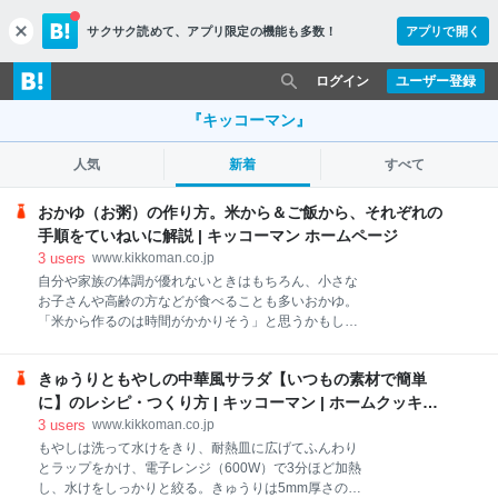
サクサク読めて、
アプリ限定の機能も多数！
アプリで開く
c
l
o
ログイン
ユーザー登録
s
e
『キッコーマン』
人気
新着
すべて
おかゆ（お粥）の作り方。米から＆ご飯から、それぞれの
手順をていねいに解説 | キッコーマン ホームページ
3
users
www.kikkoman.co.jp
自分や家族の体調が優れないときはもちろん、小さな
お子さんや高齢の方などが食べることも多いおかゆ。
「米から作るのは時間がかかりそう」と思うかもしれ
ませんが、米から炊いたおかゆは格別のおいしさで
す。今回は、米から作る基本のおかゆや、炊いたご飯
きゅうりともやしの中華風サラダ【いつもの素材で簡単
や冷凍ご飯、パックご飯を使った時短のおかゆの作り
方を紹介。水加減や加熱など、押さえておきたいポイ
に】のレシピ・つくり方 | キッコーマン | ホームクッキン
ントとあわせてお届けします！ 今回、作り方を教えて
グ
3
users
www.kikkoman.co.jp
くれた江口恵子さんによると、米からおいしいおかゆ
もやしは洗って水けをきり、耐熱皿に広げてふんわり
を作る最初のポイントは、米の十分な浸水です。浸水
とラップをかけ、電子レンジ（600W）で3分ほど加熱
が足りないと米の中心に火が通るまでに時間がかか
し、水けをしっかりと絞る。きゅうりは5mm厚さの斜