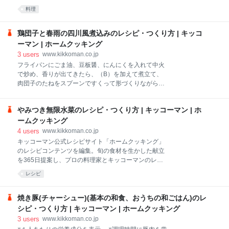
り、形がくずれやすくなるので、米にしっかりと水を
め薄切りにし、せん切りにする。
料理
吸わせてふっくらと仕上げましょう。また、加熱中に
混ぜる回数が多いと、粘りが出てしまうので注意が必
要。火加減は弱火で、やさしく煮てください。なお、
鶏団子と春雨の四川風煮込みのレシピ・つくり方 | キッコ
加熱するうちに水分が蒸発して減っていくので、味付
ーマン | ホームクッキング
けを工程の最後に行うのもポイントで
3
users
www.kikkoman.co.jp
フライパンにごま油、豆板醤、にんにくを入れて中火
で炒め、香りが出てきたら、（B）を加えて煮立て、
肉団子のたねをスプーンですくって形づくりながら入
れる。肉団子にほぼ火が通ったら春雨を加え、汁けを
十分に吸わせ、最後にねぎとさやいんげんを加えてさ
やみつき無限水菜のレシピ・つくり方 | キッコーマン | ホ
っと炒め合わせる。
ームクッキング
4
users
www.kikkoman.co.jp
キッコーマン公式レシピサイト「ホームクッキング」
のレシピコンテンツを編集。旬の食材を生かした献立
を365日提案し、プロの料理家とキッコーマンのレシ
ピ開発担当による信頼性の高いレシピを多数掲載。季
レシピ
節イベント、時短＆簡単、減塩などのジャンル別レシ
ピまとめも毎月更新中。お気に入りで献立がつくれる
スマホ用レシピアプリ「きょうの献立」も公開してい
焼き豚(チャーシュー)(基本の和食、おうちの和ごはん)のレ
る。各種SNS公式アカウントもあります。
シピ・つくり方 | キッコーマン | ホームクッキング
3
users
www.kikkoman.co.jp