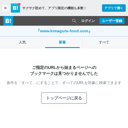
サクサク読めて、
アプリ限定の機能も多数！
アプリで開く
c
l
o
ログイン
ユーザー登録
s
e
『www.kimagure-food.com』
人気
新着
すべて
ご指定のURLから始まるページへの
ブックマークは見つかりませんでした
条件を「すべて」にすることで、
すべてのURLを対象に検索できます
トップページに戻る