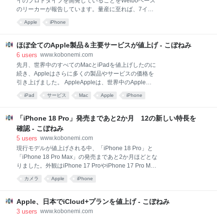
イのプロトタイプを開発していることをWeiboベース
のリーカーが報告しています。量産に至れば、7イン
チパネルとして販売される可能性が高いとして
Apple
iPhone
MacRumorsが伝えています。 新しいiPhoneのイメー
ジ：MacRumorsリーカーDigital Chat Stationによる
と、Appleは来年発売が予想される20周年記念iPhone
ほぼ全てのApple製品＆主要サービスが値上げ - こぼねみ
に向けて、このディスプレイのテストを行っていま
6
users
www.kobonemi.com
す。画面比率は現行の「iPhone 17 Pro Max」と同じ
先月、世界中のすべてのMacとiPadを値上げしたのに
となりますが、このディスプレイが最終的に「iPhone
続き、Appleはさらに多くの製品やサービスの価格を
20 Pro Max」に採用されるかどうかは、現段階ではわ
引き上げました。 AppleAppleは、世界中のApple
かっていません。 Bloombergは先月、Appleが2つのサ
MusicおよびApple Oneのプラン、8カ国での
iPad
サービス
Mac
Apple
iPhone
イズの20周年記念iPhoneついて開発を加速しているこ
iCloud+プラン、そして日本でのすべてのiPhoneおよ
とを報じていました（詳細記事）。複数の噂による
びApple Watchモデル、一部のAirPodsモデル、AirTag
と、この
の価格を引き上げました。 Apple Music＆Apple One
「iPhone 18 Pro」発売まであと2か月 12の新しい特長を
が値上げ Apple、日本でiCloud+プランを値上げ
確認 - こぼねみ
Apple、日本でiPhone全モデルを値上げ Apple Watch
5
users
www.kobonemi.com
も全モデル値上げ Apple Musicの場合、個人プランで
現行モデルが値上げされる中、「iPhone 18 Pro」と
月額＋100円、ファミリープランで同＋300円の値上げ
「iPhone 18 Pro Max」の発売まであと2か月ほどとな
です。iCloud+の場合、最も小さな50GBプランで月額
りました。外観はiPhone 17 ProやiPhone 17 Pro Max
＋30円、200GBプランで同＋90円などの値上げとなっ
と似ていると予想されていますが、新モデルには多く
ています。Apple
カメラ
Apple
iPhone
の変更が加えられる見込みです。 新モデルに関する12
の新しい特長について、MacRumorsが最新情報を含
め、これまでの情報をまとめています。 小型化された
Apple、日本でiCloud+プランを値上げ - こぼねみ
Dynamic Island LTPO+ディスプレイ 可変絞り A20 Pro
3
users
www.kobonemi.com