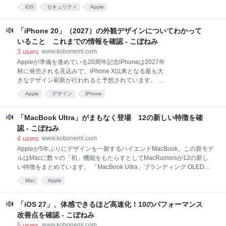
26.6、iPadOS 26.6、macOS 26.6には、バグおよびセ
iOS
セキュリティ
Apple
において支払う回線が同一の回線であること 特典付与
キュリティ修正が含まれており、iOS 27に備えて
時期（2026年8月末頃）において、支払いの返金や上
Spotlightインデックスが最適化されています。 新たに
記3.の回線のブランドから変更や解約がないこと
リリースされたバージョン リリースノート iOS 26.6
「iPhone 20」（2027）の外観デザインについてわかって
iPadOS 26.6 macOS 26.6 これまでに確認されている
いること これまでの情報を確認 - こぼねみ
バージョン iOS 27／iPadOS 27／macOS 27／tvOS
3
users
www.kobonemi.com
27／visionOS 27／watchOS 27 iOS 26／iPadOS 26／
Appleが準備を進めている20周年記念iPhoneは2027年
macOS 26／tvOS 26／visionOS 26／watchOS 26 iOS
秋に発売される見込みで、iPhone X以来となる最も大
18.x／iPadOS 18
きなデザイン刷新が行われると予想されています。 こ
れまでの情報や噂をMacRumorsがまとめています。
Apple
デザイン
iPhone
曲面ディスプレイを備えた全面ガラスデザイン
Dynamic Islandは非搭載か 2つのサイズオプション 薄
型の研磨されたフレーム 触覚ボタン 新しいiPhoneの
「MacBook Ultra」がまもなく登場 12の新しい特徴を確
イメージ：MacRumors多くの点で、20周年記念
認 - こぼねみ
iPhoneは2017年に発売10周年を記念してホームボタ
4
users
www.kobonemi.com
ンを廃止し、エッジ・トゥ・エッジディスプレイを導
Appleが5年ぶりにデザインを一新するハイエンドMacBook。この新モデ
入したiPhone Xの軌跡をたどると予想されています。
ルはMacに数々の「初」機能をもたらすとしてMacRumorsが12の新し
20周年モデルは、iPhone X以降のiPhoneを特徴づけ
い特徴をまとめています。 「MacBook Ultra」ブランディング OLEDデ
てきたデザイン言語を一新すると噂されており、今後
ィスプレイ タッチスクリーン タッチ操作に最適化されたmacOS 強化さ
数年間のデザインの方向性を決定づけることになりま
Mac
Apple
れたヒンジ パンチホールカメラ Dynamic Island M5 ProおよびM5 Max
す。20周年モデルは、第2世代の折り
チップ 薄型化されたデザイン 2つのディスプレイサイズ ベゼルの薄型化
内蔵セルラー機能 新しいMacBookのイメージ：MacRumorsBloomberg
「iOS 27」、体感できるほど高速化！10のパフォーマンス
のMark Gurman氏は、新モデルが2026年後半から2027年初頭にかけて
改善点を確認 - こぼねみ
発売されると予想しており、世界的なメモリチップ不足の影響から、現
5
users
www.kobonemi.com