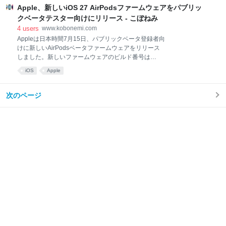
G3LEGOはIdeasウェブサイトを通じて、ファンが将
Apple、新しいiOS 27 AirPodsファームウェアをパブリッ
来のLEGOセットのモックアップや提案を投稿できる
クベータテスター向けにリリース - こぼねみ
ようにしています。10,000票以上を獲得したプロジェ
4
users
www.kobonemi.com
クトはLEGO審査委員会に送られ、LEGOセットになる
Appleは日本時間7月15日、パブリックベータ登録者向
チャンスを得ます。2025年8月、LEGOファンの
けに新しいAirPodsベータファームウェアをリリース
terauma氏が、Appleの1998年の製品「iMac G3」をボ
しました。新しいファームウェアのビルド番号は
ンダイブルーで再現した作品を投稿しました。 この
「9A5314b」で、AirPods Pro 2、AirPods Pro 3、
LEGO作品は、オールインワン型コンピュータのデザ
iOS
Apple
AirPods 4、AirPods Max 2に対応しています。今回の
イン、ホッケーパック型のマウス、キー
パブリックベータファームウェアは、Appleが先週リ
リースした開発者向けベータ版（詳細記事）と同一で
次のページ
す。 AirPods Pro 3iOS 27、iPadOS 27、macOS
Golden Gateでは、適応型オーディオのスライダー
（詳細記事）、カスタムEQのサポートが追加されてい
ます。このファームウェアにより、パブリックベータ
テスターはこれらの機能を利用できるようになりま
す。また、AirPodsは新しいSiri AIにも対応しています
（詳細記事）。 iOS 26、iPadOS 26、mac