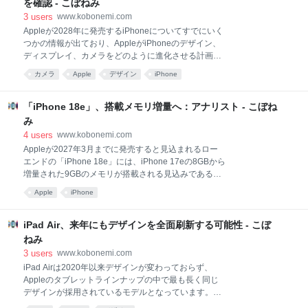
を確認 - こぼねみ
やストレージを入手することが極めて困難になってい
3
users
www.kobonemi.com
ます。 SSDやDDR5 RAMの価格は年初から急騰して
Appleが2028年に発売するiPhoneについてすでにいく
おり、Appleも今年6月下旬にようやく価格調整を強い
つかの情報が出ており、AppleがiPhoneのデザイン、
られました。その結果、全製品で100～400ドル以上の
ディスプレイ、カメラをどのように進化させる計画な
値上げとなりました（詳細記事）。こうした値上げに
のか、その一端を垣間見ることができるとして
もかかわらず、Appleは依然としてMacBook Airの在庫
カメラ
Apple
デザイン
iPhone
MacRumorsが6つの特徴をまとめています。 より洗練
確保に苦戦しています。 6月、
された曲面ガラスディスプレイ ホールパンチ型
Dynamic Island ベゼルの狭小化 タンデムOLED A22
「iPhone 18e」、搭載メモリ増量へ：アナリスト - こぼね
Proチップ 200MPの望遠カメラ 新しいiPhoneのイメ
み
ージ：MacRumors2028年モデルは、4つのエッジすべ
4
users
www.kobonemi.com
てがカーブダウンし、ほぼベゼルレスな効果を実現す
Appleが2027年3月までに発売すると見込まれるロー
るディスプレイを導入する予定の「20周年記念
エンドの「iPhone 18e」には、iPhone 17eの8GBから
iPhone（2027）」の後継モデルとなります。報道に
増量された9GBのメモリが搭載される見込みであるこ
よると、2027年モデルには目に見える妥協点がいくつ
とをアナリストのJeff Pu氏が報告しています。
かありますが、Appleは2028年モデルでそれらを解決
Apple
iPhone
iPhone 17eiPhone 18eに9GBのメモリが搭載されると
する意向です。 2028年モデルは、記
いう情報は先月、Appleのサプライチェーンアナリス
トMing-Chi Kuo氏も報告していました（詳細記事）。
iPad Air、来年にもデザインを全面刷新する可能性 - こぼ
メモリが1GB増量されることで、Apple Intelligenceの
ねみ
機能が引き続きスムーズに動作するようになるとして
3
users
www.kobonemi.com
います（詳細記事）。 Kuo氏によると、同じく来春発
iPad Airは2020年以来デザインが変わっておらず、
売とされる標準モデルのiPhone 18もまた、iPhone 17
Appleのタブレットラインナップの中で最も長く同じ
よりも1GB多い9GBのメモリを搭載します。 Source:
デザインが採用されているモデルとなっています。
MacRumors
2027年にその状況に終わりが来る可能性があるとして