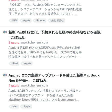
在は後者の時期になる可能性が高まっています。アナリストMing-Chi
「iOS 27」では、AppleはiOSのパフォーマンス向上に
Kuo氏は、2026年末までに
注力し、システムアニメーションからAirDropの転送速
度に至るまで、あらゆる点を最適化しています。
iPhone 11以降を含むiOS 27を実行できるすべての
iOS
Apple
iPhone
あとで読む
iPhoneモデルで、動作がよりスムーズかつ高速になっ
ています。 Appleが発表したiOS 27の改善点は80以上
ありますが、その中でも特に有用な10の改善点を
新型iPad第12世代、予想される仕様や発売時期などを確認
MacRumorsがまとめています。 アプリの起動 最適化
- こぼねみ
されたCPUスケジューラ Wi-Fiとモバイル通信の切り
3
users
www.kobonemi.com
替えがさらにスムーズに 検索インデックスの再構築 写
Appleは第12世代となる新型iPadの発売に向けて準備
真の読み込み時間 メッセージの自動再送信 低電力モー
を進めており、2027年にもiPadシリーズの中で最も手
ドでのカメラ起動の高速化 キーボードの読み込み速度
頃な価格で提供される新モデルとしてアップデートす
向上 メールのバッジ Bluetooth その他の有用な改善点
る予定です。 新モデルに関するこれまでの情報を
iOS 27 のリリース iOS 27のイメージ：MacRumors ア
iPad
Apple
MacRumorsがまとめています。 デザイン Aシリーズ
プリの起動
プロセッサ N1チップ Appleモデム 価格 発売時期 iPad
(A16) デザイン 新デザインが刷新されるという噂はな
Apple、2つの主要アップグレードを備えた新型MacBook
く、Touch ID搭載のサイドボタンと厚めのベゼルを備
Neoを発売へ - こぼねみ
えた、現行モデルと同じ11インチのエッジ・トゥ・エ
4
users
www.kobonemi.com
ッジディスプレイが採用される見込みです。 Appleが
AppleはA19 Proチップの搭載およびメモリの増設とい
最後にiPadのデザインを刷新したのは第10世代モデル
う2つの主要なアップグレードを盛り込んだ新型
で、iPad ProやiPad Airのデザインに調和するよう、よ
MacBook Neoを開発していることをBloombergの
りモダンな外観となりました。 iPadは画面サイズが1
Mark Gurman氏が報告しています。 この新モデルは、
種類のみで、厚さは7mmとiPadシリーズの中で最も厚
Mac
Apple
Appleが今後発売を予定している11の新型Macモデル
くなっています。Ret