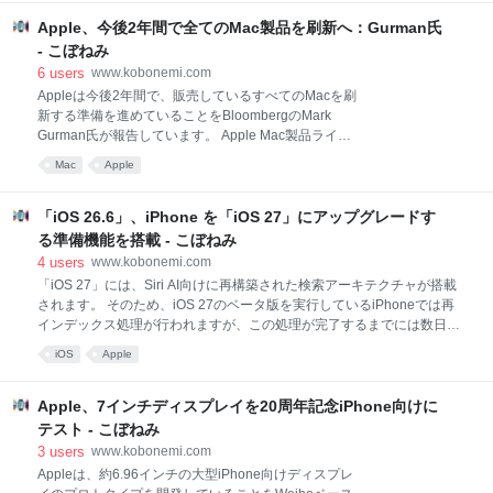
のうちの1つです。 新しいMacBookのイメージA19
Proチップを搭載する第2世代MacBook Neoは、現行
Apple、今後2年間で全てのMac製品を刷新へ：Gurman氏
モデルのA18 Proチップに内蔵された8GBのメモリか
- こぼねみ
ら増量され、12GBのメモリを搭載する見込みです。
6
users
www.kobonemi.com
Gurman氏によると、次期MacBook Neoには新しいカ
Appleは今後2年間で、販売しているすべてのMacを刷
ラーバリエーションも追加される見通し。現在のカラ
新する準備を進めていることをBloombergのMark
ーバリエーションは、シルバー、ブラッシュ、シトラ
Gurman氏が報告しています。 Apple Mac製品ライン
ス、インディゴの4色となっています。 今回の報告で
ナップAppleの計画は、Macの復活の波に乗ったもの
は次期MacBook Neoの発売時期については言及されて
Mac
Apple
で、販売台数は3年連続で増加すると予測されていま
いませんが、来年上半期にな
す。その一因として、高負荷なエージェントベースの
AIワークロードにMacを活用するユーザー層の拡大が
「iOS 26.6」、iPhone を「iOS 27」にアップグレードす
挙げられます。 新型Macの投入は今秋、刷新されたエ
る準備機能を搭載 - こぼねみ
ントリーモデルの14インチMacBook Pro、2年ぶりの
4
users
www.kobonemi.com
新型iMacから始まる見込みです。Gurman氏による
「iOS 27」には、Siri AI向けに再構築された検索アーキテクチャが搭載
と、発売予定の製品は次のようになります。 14インチ
されます。 そのため、iOS 27のベータ版を実行しているiPhoneでは再
MacBook Pro（エントリーモデル）（2026年秋）：新
インデックス処理が行われますが、この処理が完了するまでには数日か
型M6チップを搭載する最初のMacモデルの一つ。コー
かる場合があります。 先日RC版のリリースされた「iOS 26.6」は、iOS
ドネームはJ「804」 Mac mini（発売時期はメモリの
iOS
Apple
27のベータ版を利用しないユーザーにとって、この処理を高速化するの
供給状況次第）：M5 Proお
に役立つとしてMacRumorsが伝えています。 iOS 26.6のイメージ：
MacRumorsiOS 26.6のリリースノートによると、iOS 26.6はiOS 27に備
Apple、7インチディスプレイを20周年記念iPhone向けに
えてSpotlightのインデックスを最適化します。また、iOS 26.6では、さ
テスト - こぼねみ
まざまなバグやセキュリティ上の脆弱性も修正されています。 このアッ
3
users
www.kobonemi.com
プデートには、バグ修正、セキュリティアップデート、およびiOS 27に
Appleは、約6.96インチの大型iPhone向けディスプレ
備えたSpotlightの索引の最適化が含まれ