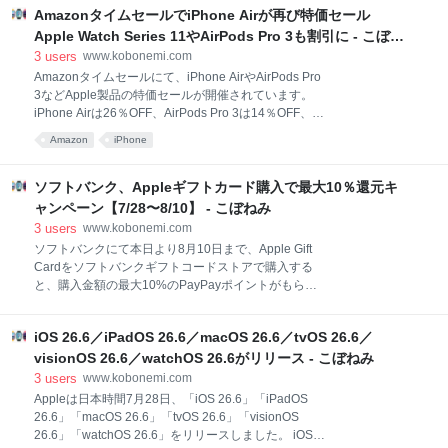
同社の予想をはるかに上回る成功を収めました。その
AmazonタイムセールでiPhone Airが再び特価セール
成功の要因を正確に特定するのは難しいものの、ユー
Apple Watch Series 11やAirPods Pro 3も割引に - こぼね
ザーから特に好評だった3つのアップグレードを挙げ
み
3
users
www.kobonemi.com
ることは比較的容易です。 新しいデザイン バッテリー
Amazonタイムセールにて、iPhone AirやAirPods Pro
駆動時間の向上 カメラ機能の進化 これら3つの要素
3などApple製品の特価セールが開催されています。
は、多くのiPhoneユーザーが最も重視する点に応える
iPhone Airは26％OFF、AirPods Pro 3は14％OFF、
ものです。iPhone 18 Proはこれら3つの点でさらなる
Apple Watch Series 11が12％OFFなどとなっていま
改善を続ける見込みです。 iPhone 18 Proには注目す
Amazon
iPhone
す。 Appleセール対象商品 Amazonタイムセール：
べきデザイン刷新や、過去
Apple製品そのほか、Apple純正保護ケース各種、
iPhoneやiPadなどAmazon整備済み品もがセールとな
ソフトバンク、Appleギフトカード購入で最大10％還元キ
っています。詳しくは、Appleセール対象商品をご覧
ャンペーン【7/28〜8/10】 - こぼねみ
ください。 本日よりファッションタイムセール祭りも
3
users
www.kobonemi.com
開催されています。 合わせてご覧ください。
ソフトバンクにて本日より8月10日まで、Apple Gift
Cardをソフトバンクギフトコードストアで購入する
と、購入金額の最大10%のPayPayポイントがもらえ
るキャンペーンが開催されています。 エントリー必須
です。 先着となり、キャンペーンは早期終了する場合
iOS 26.6／iPadOS 26.6／macOS 26.6／tvOS 26.6／
があります。 ソフトバンク：Apple Gift Card PayPay
ポイントプレゼントキャンペーン特典付与条件は、次
visionOS 26.6／watchOS 26.6がリリース - こぼねみ
の4つの条件をすべて満たすことが必要です。 専用の
3
users
www.kobonemi.com
応募サイトからキャンペーンのエントリーが完了して
Appleは日本時間7月28日、「iOS 26.6」「iPadOS
いること Apple Gift Card購入時に「ソフトバンクまと
26.6」「macOS 26.6」「tvOS 26.6」「visionOS
めて支払い」または「ワイモバイルまとめて支払い」
26.6」「watchOS 26.6」をリリースしました。 iOS
で決済していること 上記1.のエントリーおよび上記2.