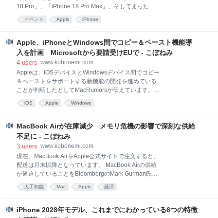
はiPhone 17 Proと非常にかなり近いものの、D
18 Pro」、「iPhone 18 Pro Max」、そしてまったく
新しい折りたたみiPhoneが発表されると予想されてい
イベント
Apple
iPhone
ます。 新しいiPhoneのイメージ：MacRumorsイベン
トに先立ち、Appleは、Apple Parkキャンパスで開催
されるメディア向けイベントのスタッフとして参加を
Apple、iPhoneとWindows間でコピー＆ペースト機能導
希望する米国の小売店舗従業員を対象に、「Event
入を計画 Microsoftから要請受けEUで - こぼねみ
Support Experience Program」の抽選を実施していま
4
users
www.kobonemi.com
す。Bloombergによると、Appleは従業員を招集し、
Appleは、iOSデバイスとWindowsデバイス間でコピー
列の整理、来場者の受付、案内、参加者への挨拶、警
＆ペーストをサポートする新機能の開発を進めている
備チームのサポートを行わせる予定です。 従業員に
ことが判明したとしてMacRumorsが伝えています。
は、iPhoneイベントが9月前半に開催されると伝えら
Appleデバイス間でコピー＆ペースト：ユニバーサル
れましたが、Appleはこれ以上の具体的な情報につい
iOS
Apple
Windows
クリップボードMicrosoftは、Appleがデジタル市場法
（Digital Markets Act／DMA）に準拠するために導入
した、開発者向けのEU相互運用性リクエストシステム
MacBook Airが在庫減少 メモリ危機の影響で深刻な供給
を通じて、この機能の実装を要請しました。Appleは3
不足に - こぼねみ
月からこの要請の評価を開始し、6月26日にプロジェ
3
users
www.kobonemi.com
クト計画を提案しました。 Microsoftトは、この機能の
現在、MacBook AirをApple公式サイトで注文すると、
活用方法について次のように説明しています。 iPhone
配送は月末以降となっています。 MacBook Airの供給
でテキストやその他の対応コンテンツをコピーし、
が逼迫していることをBloombergのMark Gurman氏が
Windows PCに直接貼り付けることが可能に。同様に
報告しています。 MacBook Air全米各地で進められて
WindowsからiPhoneへもコピペ可能に アプリを前面
人工知能
Mac
Apple
経済
いるAIデータセンターの建設は、家電機器業界全体に
に表示したり、転送
甚大な影響を与えています。ハイエンドのHBM2
DRAMに対する新たな大量購入需要により、サプライ
iPhone 2028年モデル、これまでにわかっている6つの特徴
チェーン全体が変化し、コンシューマー向けのメモリ