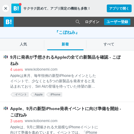
サクサク読めて、
アプリ限定の機能も多数！
アプリで開く
c
l
o
ログイン
ユーザー登録
s
e
『こぼねみ』
人気
新着
すべて
9月に発表が予想されるAppleの全ての新製品を確認 - こぼ
ねみ
4
users
www.kobonemi.com
Appleは来月、毎年恒例の新型iPhoneをメインとした
イベントで、少なくとも5つの新製品を発表すると見
込まれており、Siri AIの登場を待っていた待望の新製
品も登場する可能性があります。発表が予想される複
イベント
Apple
iPhone
数の新製品をMacRumorsがまとめています。 iPhone
18 Pro iPhone 18 Pro Max 折りたたみiPhone Apple
Watch Series 12 Apple Watch Ultra 4 その他の新製品
Apple、9月の新型iPhone発表イベントに向け準備を開始 -
AirPods Pro ホームハブ Apple TV 4K HomePod mini
こぼねみ
HomePod スマートホームカメラ 発売されない製品 予
3
users
www.kobonemi.com
想される発表イベント開催日 Apple Event September
Appleは、9月に開催される大規模なiPhoneイベントに
2025 iPhone 18 Pro 噂によると、「iPhone 18 Pro」
向けて準備を進めています。イベントでは、「iPhone