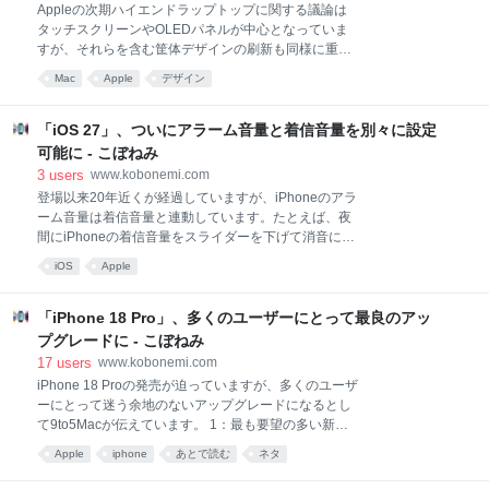
Appleの次期ハイエンドラップトップに関する議論は
る可能性があります。 現在、iPhone 17 ProとiPhone
タッチスクリーンやOLEDパネルが中心となっていま
17 Pro Maxの価格は、それぞれ米国で1,099ドルと
すが、それらを含む筐体デザインの刷新も同様に重要
1,199ドル（日本では194,800円と214,800円）からと
な変化となる可能性があるとしてMacRumorsが伝えて
なっています。iPhon
Mac
Apple
デザイン
います。ハイエンドモデルだけに刷新された新しいデ
ザインが採用されるとは考えにくく、その新デザイン
が他のモデルにも波及していくと予想されています。
「iOS 27」、ついにアラーム音量と着信音量を別々に設定
新しいMacBookのイメージ：MacRumorsBloomberg
可能に - こぼねみ
のMark Gurman氏は先週、Appleが今後2年間で販売す
3
users
www.kobonemi.com
るすべてのMacを刷新する計画を明らかにしました
登場以来20年近くが経過していますが、iPhoneのアラ
（詳細記事）。Gurman氏の報告によると、2027年に
ーム音量は着信音量と連動しています。たとえば、夜
発売予定のエントリーモデルである14インチMacBook
間にiPhoneの着信音量をスライダーを下げて消音にす
Pro（コードネーム「K104」）は、ハイエンドモデル
ると、アラームの音量も同時に下がってしまうので
の「K114」および「K116」のデザインに類似してお
iOS
Apple
す。これが「iOS 27」でようやく解消されました。
り、標準的なM7チップを搭載すると言われていま
iOS 27: Alarms and Timers >>> Match Ringtone
Volume toggle設定に「Alarms and Timers／アラーム
「iPhone 18 Pro」、多くのユーザーにとって最良のアッ
とタイマー」セクションが追加され、そこに「Match
プグレードに - こぼねみ
Ringtone Volume toggle／着信音の音量に合わせる」
17
users
www.kobonemi.com
というトグルスイッチが設けられました。これをオフ
iPhone 18 Proの発売が迫っていますが、多くのユーザ
にすると、専用のスライダーが表示され、着信音の音
ーにとって迷う余地のないアップグレードになるとし
量をゼロに下げても、設定したアラームの音量で目覚
て9to5Macが伝えています。 1：最も要望の多い新機
めることができます。 アラームの音量を個別に設定す
能 2：iOS 27の魅力的なAI機能 3：購入のハードル低
る方法 iPhoneで「設定」を開く 「サウンドと触覚」
Apple
iphone
あとで読む
ネタ
下 新しいiPhoneのイメージ 1：最も要望の多い新機能
iPhone 17 ProはAppleにとって大ヒット製品となり、