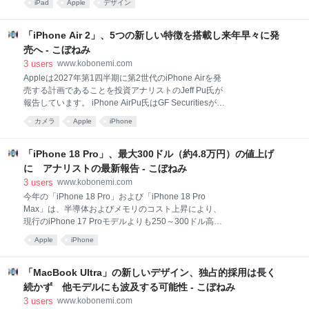
iPad
Apple
デザイン
MacRumorsが伝えています。 iPad AirAppleが最後に
iPad Airの筐体を刷新したのは2020年の第4世代モデル
で、フラットな側面、全面ディスプレイ、そして上部
「iPhone Air 2」、5つの新しい特徴を搭載し来年早々に発
ボタンにTouch IDが搭載されました。その後のM1、
売へ - こぼねみ
M2、M3、M4へのアップデートはいずれも内部仕様の
3
users
www.kobonemi.com
みの変更であり、デザイン変更はありませんでした。
Appleは2027年第1四半期に第2世代のiPhone Airを発
来年はその状況が変わる可能性があります。Appleは
売する計画であることを投資アナリストのJeff Pu氏が
2027年初頭にiPad AirをOLEDに移行すると予想され
報告しています。 iPhone AirPu氏はGF Securitiesが発
ており、Samsung DisplayがシングルスタックLTPSパ
表した最新のリサーチノートの中で、iPhone Air 2が
ネルを、コストと輝度の面で最適化して供給する見込
カメラ
Apple
iPhone
現行モデルと比較して次の5つの新機能を備えると述
みです。また、M5チップ
べました。 48MPのリアカメラが1つ追加：既存のフュ
ージョンレンズを補完する超広角レンズ搭載 Dynamic
「iPhone 18 Pro」、最大300ドル（約4.8万円）の値上げ
Islandがわずかに小型化 TSMCの先進的な2nmプロセ
に アナリストの最新報告 - こぼねみ
スで製造された、より高速で電力効率に優れたA20
3
users
www.kobonemi.com
Proチップを搭載：現行のiPhone Airには3nmプロセス
今年の「iPhone 18 Pro」および「iPhone 18 Pro
のA19 Proチップ ワイヤレスネットワーク用となる
Max」は、半導体およびメモリのコスト上昇により、
Appleの第2世代N2チップ：現行のiPhone Airに搭載さ
現行のiPhone 17 Proモデルよりも250～300ドル高く
れているN1チップはAppleが設計したワイヤレスネッ
なる可能性があることをアナリストが報告していま
トワーク用チップで、Wi-Fi
Apple
iPhone
す。1ドル＝160円換算で4万円〜4.8万円の値上げにな
ります。 新しいiPhoneのイメージ：MacRumorsGF
SecuritiesのJeff Pu 氏による決算レポートによると、
「MacBook Ultra」の新しいデザイン、独占的採用は長く
AppleがAIインフラの拡充に伴う世界的な部品不足に
続かず 他モデルにも波及する可能性 - こぼねみ
直面していることから、2nmプロセスの半導体および
3
users
www.kobonemi.com
DRAM/NANDのコスト上昇が価格引き上げの要因とな