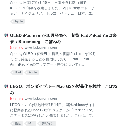
チップ C2モデム 衛星経由の5G N2チップ 新色 カメラ
Appleは日本時間7月18日、日本を含む数カ国で
コントロールをよりシンプルに 再設計された背面セラ
iCloud+の価格を改定しました。 Apple サポートによ
ミックシールド バッテリー容量の拡大（iPhone 18
ると、ナイジェリア、トルコ、ベトナム、日本、エジ
Pro Max） 厚みが増すデザイン（iPhone 18 Pro
プト、ニュージーランド、フィリピン、インドネシア
Apple
Max） 新しいiPhoneのイメージ：MacRumors 小型化
において、iCloud+の各プランを値上げしました。 米
されたDyna
国やその他の国の価格に変更はないようです。 iCloud
値上げ幅は、プランや国によって異なり、11％から
OLED iPad miniが10月発売へ 新型iPadとiPad Airは来
55％の範囲となっています。ナイジェリアでの値上げ
春：Bloomberg - こぼねみ
幅が最も大きく、50GBプランは従来の900ナイラから
5
users
www.kobonemi.com
1,300ナイラに値上げされました。次に値上げ幅が大
AppleはOLED（有機EL）搭載の新型iPad miniを10月
きかったのはトルコで、50GBプランは39.99トルコリ
までに発売することを目指しており、iPad、iPad
ラから49.99トルコリラに値上げされました。 日本で
Air、iPad Proのアップデート時期についても
の値上げ前と値上げ後の価格は次の通り。 プラン 旧価
Bloombergが報じています。 iPad mini次期iPad mini
格 新価格 値上げ額 上昇率 50 GB ¥150 ¥180 ¥30
iPad
Apple
が今年後半にOLEDディスプレイを搭載して発売され
20.00% 200 GB ¥450 ¥54
るとの噂は以前からありましたが、Bloombergは今
回、その発売時期についてより具体的な時期を報じて
LEGO、ボンダイブルーiMac G3の製品化を検討 - こぼね
います。 それによると、Appleは早ければ今秋にも新
み
しいOLED搭載iPad mini（コードネーム：J510）を発
5
users
www.kobonemi.com
表する準備を進めており、10月までの発売を計画して
LEGO／レゴは現地時間7月14日、同社のIdeasサイト
います。また、AppleがiPad Airの将来的なOLEDへの
に提案されたiMac G3プロジェクトが「Parking Lot」
アップグレードに取り組んでいるものの、現時点では
ステータスに移行したと発表しました。これは、プロ
OLED搭載のiPadの開発には着手しておらず、当面は
ジェクトが却下されたわけではなく、今後も公式のレ
より安価なLCD（液晶）技術を継続するとしていま
物欲
Mac
デザイン
ゴセットとして発売される可能性があることを意味す
す。 Bloom
るとしてMacRumorsが伝えています。 LEGO iMac