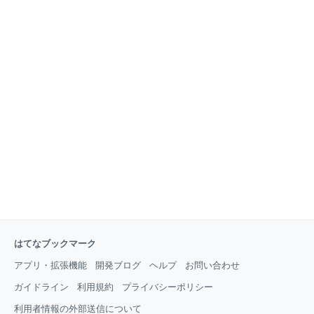
と思います。マイナーに偏り過ぎないようにがんばり
か、今日はいろいろな出来事にさらされて情緒がめち
ます。 なお、アマゾンのリンクはアフィリエイトで
ゃくち
す。気になったら押していただけると、運が良ければ
チロルチョコを買えるくらいの収入が私に入ります。
でも、押さなくても害はないのでスルーでも大丈夫で
す。気になったらポチポチしてください。 日用品編
KINTO ウォーターボトル 300ml Aeta ショルダーバッ
グ（S）PG01 長谷川刃物 ダンちゃん TAION ミリタリ
ーベスト Johnstons of Elgin カシミアマフラー 無印良
品 ラタンコースター
はてなブックマーク
アプリ・拡張機能
開発ブログ
ヘルプ
お問い合わせ
ガイドライン
利用規約
プライバシーポリシー
利用者情報の外部送信について