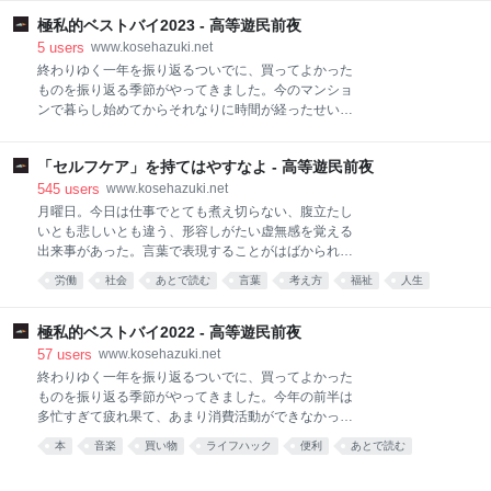
田沙耶香『世界99』(上・下) 漫画編 売野機子『あり
バイもとても楽しいです。 なお、アマゾン・楽天のリ
す、宇宙までも
極私的ベストバイ2023 - 高等遊民前夜
ンクはアフィリエイトです。気になったら押していた
だけると、夫婦二人分の牛丼を買えるくらいの収入が
5
users
www.kosehazuki.net
私に入るかもしれません。でも、商品の参考情報とし
終わりゆく一年を振り返るついでに、買ってよかった
て貼っているだけなので、スルーで大丈夫です。（去
ものを振り返る季節がやってきました。今のマンショ
年は牛丼８食分くらいの収入になりました。ありがと
ンで暮らし始めてからそれなりに時間が経ったせい
うございます。） 家電編 ダイニチ 加湿器 LX
か、家具・家電などにお金を落とすこともなくなり、
TYPE 日用品編 IKEA 365+ ガラスマグ 無印良品 ステ
その分を自分へのご褒美に投資することが増えまし
ンレス つまめるミニトング オーラルケア フレアフ
「セルフケア」を持てはやすなよ - 高等遊民前夜
た。その反面、あまり本などを読めなかったと思う。
ロス hibi 10MINUTES AROMA Nexcare 靴ずれ保護テ
そのための時間を捻出できなかった。色々と買ったも
545
users
www.kosehazuki.net
ープ 3M 美容編 tfit カバーアッププロコンシーラー
のはありますが、人にもお勧めできるものを挙げられ
月曜日。今日は仕事でとても煮え切らない、腹立たし
COTA CON
るよう頑張ります。 なお、アマゾン・楽天のリンクは
いとも悲しいとも違う、形容しがたい虚無感を覚える
アフィリエイトです。気になったら押していただける
出来事があった。言葉で表現することがはばかられる
と、夫婦二人分の牛丼を買えるくらいの収入が私に入
ような出来事だ。婉曲的に、平たくいえば、多忙な働
労働
社会
あとで読む
言葉
考え方
福祉
人生
ります。でも、商品の参考情報として貼っているだけ
き方を強いられることで健康を損なう人がたくさん出
なので、スルーでも大丈夫です。（去年は牛丼4食分
仕事
ストレス
人間
たことの帰結のようなことが起こった。 そこで最終的
くらいの収入になりました。ありがとうございま
に共有されたのは、「みなさんも抱えこまないように
極私的ベストバイ2022 - 高等遊民前夜
す。） 日用品編 Aesop サラシナ アロマティック イン
気をつけましょう」という耳触りのいい忠告だった。
57
users
www.kosehazuki.net
センス KINTO KAKOMI IH土鍋 1.2L 漆器かりん本舗
セルフケアは大切だと思うし、方法はどうであれ自分
終わりゆく一年を振り返るついでに、買ってよかった
曲げ
の機嫌を自分でとっていけたらいいなと感じるけれ
ものを振り返る季節がやってきました。今年の前半は
ど、セルフケアを持てはやしすぎると「社会に不満を
多忙すぎて疲れ果て、あまり消費活動ができなかった
持ってしまうのは自分のセルフケアが足りないから
んですが、下半期からは残業代で得たお金を手にそれ
本
音楽
買い物
ライフハック
便利
あとで読む
だ」的な話になりかねないから少し警戒している— 八
なりの散財をできました。いろいろ買ったものはある
月 @5/11文フリ東京 (@koseee_) 2023年2月12日 ち
んですが、人にもおすすめできるものを挙げてみたい
ょうど昨日から「セルフケア」の話を考えていたせい