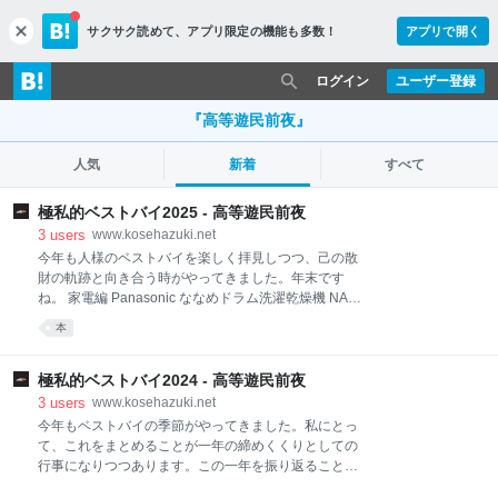
サクサク読めて、
アプリ限定の機能も多数！
アプリで開く
c
l
o
ログイン
ユーザー登録
s
e
『高等遊民前夜』
人気
新着
すべて
極私的ベストバイ2025 - 高等遊民前夜
3
users
www.kosehazuki.net
今年も人様のベストバイを楽しく拝見しつつ、己の散
財の軌跡と向き合う時がやってきました。年末です
ね。 家電編 Panasonic ななめドラム洗濯乾燥機 NA-
LX129D(※購入時) M4 MacBook Air(2025) 13インチ 日
本
用品編 Redecker オーストリッチ羽はたき 貝印 KAI 軽
量・高熱効率フライパン artek テーブル 81A(150×75)
美容編 KISO CARE アゼライン酸クリーム20% 食べ物
極私的ベストバイ2024 - 高等遊民前夜
編 シヅカ洋菓子店 クッキー缶 モスバーガー監修 オ
3
users
www.kosehazuki.net
ニポテスナックス 無印良品 キンダープンシュ ファッ
今年もベストバイの季節がやってきました。私にとっ
ション編 HOMME PLISSÉ ISSEY MIYAKE TAILORED
て、これをまとめることが一年の締めくくりとしての
PLEARS 2 小説・エッセイ・書籍等編 絶対に終電を逃
行事になりつつあります。この一年を振り返ることが
さない女『虚弱に生きる』 斉藤国治『星の古記録』 村
できるのでそれなりに楽しんでいます。人様のベスト