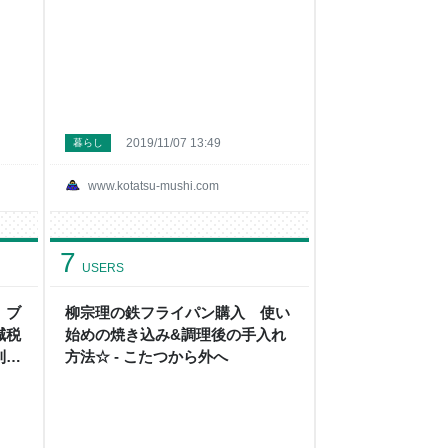
2019/11/07 13:49
暮らし
www.kotatsu-mushi.com
7
USERS
 ブ
柳宗理の鉄フライパン購入 使い
減税
始めの焼き込み&調理後の手入れ
利品
方法☆ - こたつから外へ