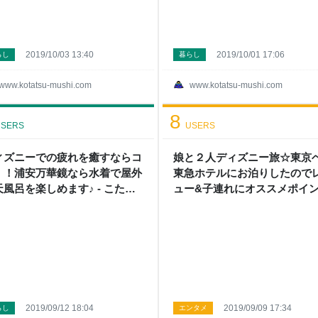
2019/10/03 13:40
2019/10/01 17:06
らし
暮らし
www.kotatsu-mushi.com
www.kotatsu-mushi.com
8
SERS
USERS
ィズニーでの疲れを癒すならコ
娘と２人ディズニー旅☆東京
！！浦安万華鏡なら水着で屋外
東急ホテルにお泊りしたので
天風呂を楽しめます♪ - こたつ
ュー&子連れにオススメポイ
ら外へ
- こたつから外へ
2019/09/12 18:04
2019/09/09 17:34
らし
エンタメ