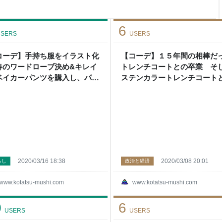
の上ならうっかりぶつかることも
訳ないのですが...） 去年は
わったら実家で保管してもらっ
6
SERS
USERS
コーデ】手持ち服をイラスト化
【コーデ】１５年間の相棒だ
春のワードローブ決め&キレイ
トレンチコートとの卒業 そ
ベイカーパンツを購入し、パン
ステンカラートレンチコート
を３ＯＵＴしました - こたつか
出会い - こたつから外へ
外へ
2020/03/16 18:38
2020/03/08 20:01
らし
政治と経済
www.kotatsu-mushi.com
www.kotatsu-mushi.com
0
6
USERS
USERS