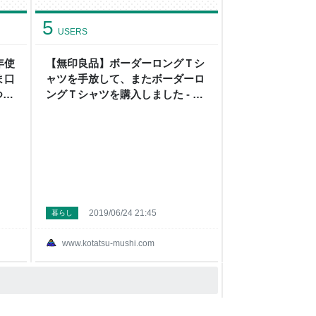
5
USERS
年使
【無印良品】ボーダーロングＴシ
ま口
ャツを手放して、またボーダーロ
つか
ングＴシャツを購入しました - こ
たつから外へ
2019/06/24 21:45
暮らし
www.kotatsu-mushi.com