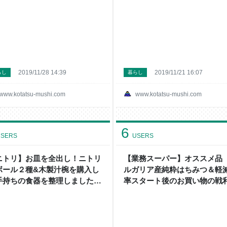
2019/11/28 14:39
2019/11/21 16:07
らし
暮らし
www.kotatsu-mushi.com
www.kotatsu-mushi.com
6
SERS
USERS
ニトリ】お皿を全出し！ニトリ
【業務スーパー】オススメ品
ボール２種&木製汁椀を購入し
ルガリア産純粋はちみつ＆軽
手持ちの食器を整理しました -
率スタート後のお買い物の戦
たつから外へ
- こたつから外へ