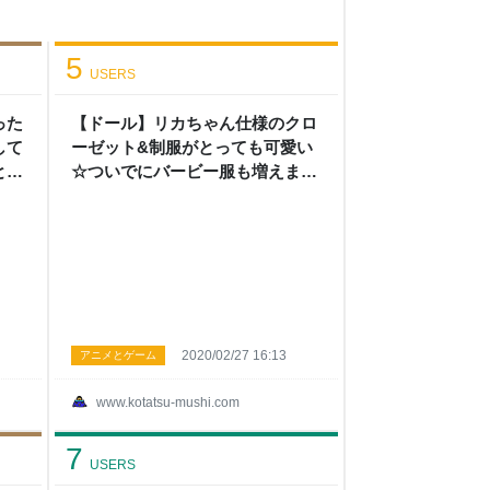
5
USERS
った
【ドール】リカちゃん仕様のクロ
して
ーゼット&制服がとっても可愛い
との
☆ついでにバービー服も増えまし
た - こたつから外へ
2020/02/27 16:13
アニメとゲーム
www.kotatsu-mushi.com
7
USERS