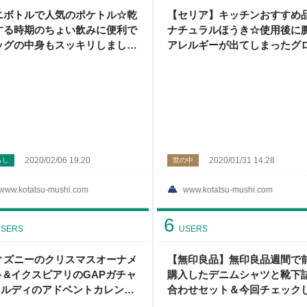
ニボトルで人気のポケトル☆乾
【セリア】キッチンおすすめ
する時期のちょい飲みに便利で
ナチュラルほうき☆使用後に
ッグの中身もスッキリしました
アレルギーが出てしまったグ
 こたつから外へ
ブの紹介 - こたつから外へ
2020/02/06 19:20
2020/01/31 14:28
らし
世の中
www.kotatsu-mushi.com
www.kotatsu-mushi.com
6
SERS
USERS
ィズニーのクリスマスオーナメ
【無印良品】無印良品週間で
ト&イクスピアリのGAPガチャ
購入したデニムシャツと靴下
カルディのアドベントカレンダ
合わせセット＆今回チェック
 - こたつから外へ
いる物 - こたつから外へ