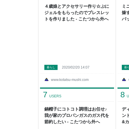
４歳娘とアクセサリー作り☆ぷに
ミ
ジェルをもらったのでブレスレッ
燥
トを作りました - こたつから外へ
バ
-
2020/02/20 14:07
暮らし
暮
www.kotatsu-mushi.com
7
8
USERS
U
鍋帽子にコトコト調理はお任せ♪
デ
我が家のプロパンガスのガス代を
ン
節約したい - こたつから外へ
&
ー☆