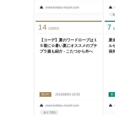
www.kotatsu-mushi.com
14
7
USERS
U
【コーデ】夏のワードローブは１
夏
５着に☆暑い夏にオススメのプチ
ル
プラ服も紹介 - こたつから外へ
保
ト
2019/08/04 16:50
世の中
暮
www.kotatsu-mushi.com
あとで読む