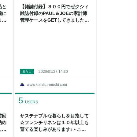
品と
【雑誌付録】３００円でゼクシィ
腕に
雑誌付録のPAUL＆JOEの家計簿
ロー
管理ケースをGETしてきました -
こたつから外へ
2020/01/27 14:30
暮らし
www.kotatsu-mushi.com
5
USERS
前回
サステナブルな暮らしを目指して
詰め
☆フレンチリネンは１０年以上も
して
育てる楽しみがあります♪ - こた
つから外へ