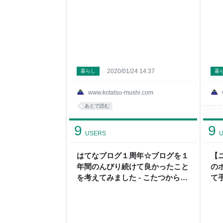
2020/01/24 14:37
暮らし
暮
www.kotatsu-mushi.com
あとで読む
9
9
USERS
U
はてなブログ１周年☆ブログを１
【
年間のんびり続けて良かったこと
の
を考えてみました - こたつから外
て
へ
こ