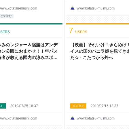
www.kotatsu-mushi.com
www.kotatsu-mushi.com
あとで読む
7
SERS
USERS
休みのレジャー＆宿題はアンデ
【映画】それいけ！きらめけ
セン公園におまかせ！！年パス
イスの国のバニラ姫を観てき
持者が教える園内の涼みスポッ
た☆ - こたつから外へ
情報も☆ - こたつから外へ
2019/07/25 18:37
2019/07/16 13:37
らし
エンタメ
www.kotatsu-mushi.com
www.kotatsu-mushi.com