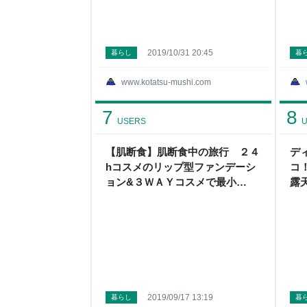
2019/10/31 20:45
暮らし
暮
www.kotatsu-mushi.com
7
8
USERS
U
【肌断食】肌断食中の旅行 ２４
デ
hコスメのリップ型ファンデーシ
コ
ョン&３ＷＡＹコスメで最小
露
に！！ - こたつから外へ
か
2019/09/17 13:19
暮らし
暮