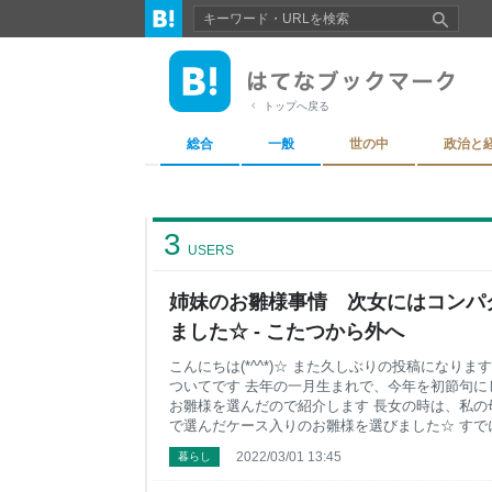
トップへ戻る
総合
一般
世の中
政治と
3
USERS
姉妹のお雛様事情 次女にはコンパ
ました☆ - こたつから外へ
こんにちは(*^^*)☆ また久しぶりの投稿になります(
ついてです 去年の一月生まれで、今年を初節句に
お雛様を選んだので紹介します 長女の時は、私の
で選んだケース入りのお雛様を選びました☆ すで
ホコリの心配も、飾るときに壊したり紛失すること
2022/03/01 13:45
暮らし
だた大きい！！ 長女のお雛様は毎年、玄関の靴箱
ばリビングに置きたいのですが、家の中を子供が