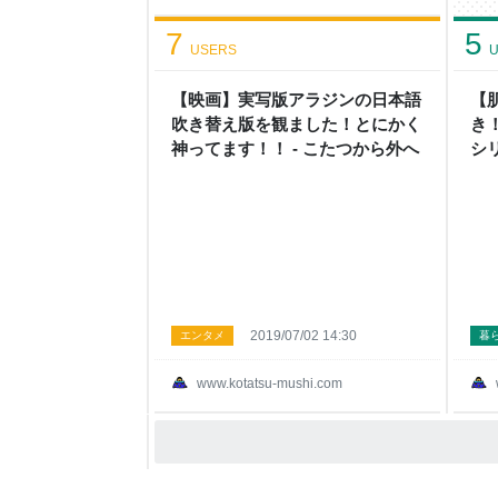
7
5
USERS
U
【映画】実写版アラジンの日本語
【
吹き替え版を観ました！とにかく
き
神ってます！！ - こたつから外へ
シ
ら
2019/07/02 14:30
エンタメ
暮
www.kotatsu-mushi.com