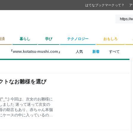
はてなブックマークって？
ア
経済
暮らし
学び
テクノロジー
おもしろ
『www.kotatsu-mushi.com』
人気
新着
すべて
クトなお雛様を選び
^_^;) 今回は、次女のお雛様に
しました 迷って迷って次女の
母の助言もあり、赤ちゃん本舗
にケースの中に入っているので
もないのは良かったです ただ
の上に置いています 本当なら
キャッキャと走り回っている状