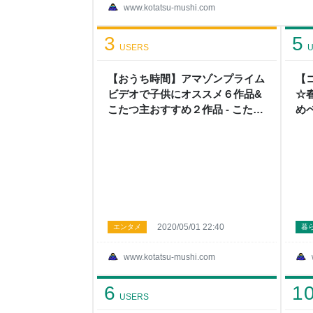
況なので、安全に置けるスペースがなく... 靴箱
www.kotatsu-mushi.com
ないので毎年こちらに置いています（お雛様には申し
写真撮影時だけ移動しました そして、お雛様が終
3
5
ています 実家には、私を含めた三姉妹の
USERS
U
【おうち時間】アマゾンプライム
【
ビデオで子供にオススメ６作品&
☆
こたつ主おすすめ２作品 - こたつ
め
から外へ
ツ
ら
2020/05/01 22:40
エンタメ
暮
www.kotatsu-mushi.com
6
1
USERS