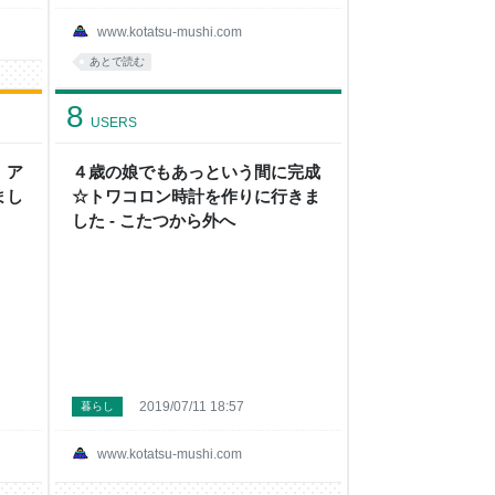
www.kotatsu-mushi.com
あとで読む
8
USERS
！ア
４歳の娘でもあっという間に完成
まし
☆トワコロン時計を作りに行きま
した - こたつから外へ
2019/07/11 18:57
暮らし
www.kotatsu-mushi.com