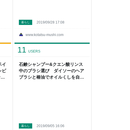
2019/09/28 17:08
暮らし
www.kotatsu-mushi.com
11
USERS
ベイ
石鹸シャンプー&クエン酸リンス
レビ
中のブラシ選び ダイソーのヘア
ント
ブラシと椿油でオイルくしを自作
- こたつから外へ
2019/09/05 16:06
暮らし