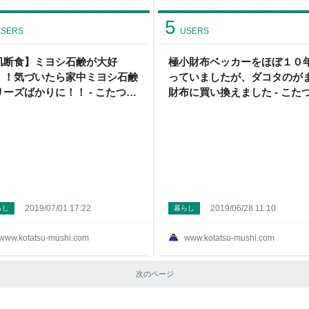
5
SERS
USERS
肌断食】ミヨシ石鹸が大好
極小財布ベッカーをほぼ１０
！！気づいたら家中ミヨシ石鹸
っていましたが、ダコタのが
リーズばかりに！！ - こたつか
財布に買い換えました - こた
外へ
ら外へ
2019/07/01 17:22
2019/06/28 11:10
らし
暮らし
www.kotatsu-mushi.com
www.kotatsu-mushi.com
次のページ