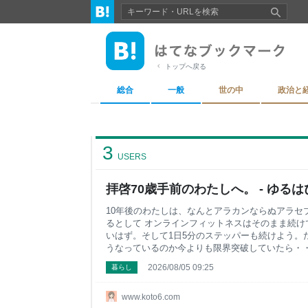
トップへ戻る
総合
一般
世の中
政治と
3
USERS
拝啓70歳手前のわたしへ。 - ゆるは
10年後のわたしは、なんとアラカンならぬアラセ
るとして オンラインフィットネスはそのまま続け
いはず。そして1日5分のステッパーも続けよう。
うなっているのか今よりも限界突破していたら・・
ちゃりの方が元気そうなのでそれもいいかな（笑）
2026/08/05 09:25
暮らし
ます。 定年退職した夫の方が食っては寝を繰り返
配った食事を作ってなんとか彼の健康も保ちたい
毎朝一緒に歩くのを日課にしてみようか。 70代
www.koto6.com