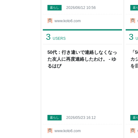
2026/06/12 10:56
暮らし
暮
www.koto6.com
3
3
USERS
U
50代：行き違いで連絡しなくなっ
「
た友人に再度連絡したわけ。 - ゆ
カ
るはぴ
を
2026/05/23 16:12
暮らし
暮
www.koto6.com