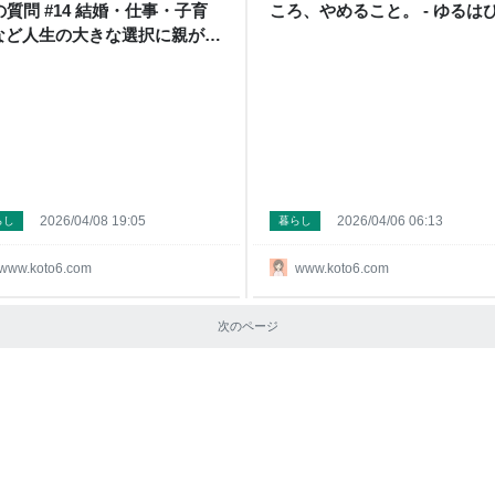
の質問 #14 結婚・仕事・子育
ころ、やめること。 - ゆるは
など人生の大きな選択に親が干
してきた経験で一番つらかった
とは？：家庭期（回復前）編 -
るはぴ
2026/04/08 19:05
2026/04/06 06:13
らし
暮らし
www.koto6.com
www.koto6.com
次のページ