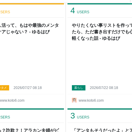
ら徐々に育てていきたい。わた
齢もなんと42歳・・う～
4
は否めない。（ま
SERS
USERS
し活って、もはや最強のメンタ
やりたくない事リストを作っ
ケアじゃない？ - ゆるはぴ
たら、ただ書き出すだけでも
軽くなった話 - ゆるはぴ
2026/07/27 08:18
2026/07/22 08:18
ンタメ
暮らし
www.koto6.com
www.koto6.com
3
SERS
USERS
っ？詐欺？！アラカン夫婦がビ
「アンタもそうだったよ」と