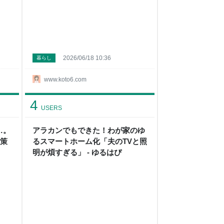
2026/06/18 10:36
暮らし
www.koto6.com
4
USERS
…。
アラカンでもできた！わが家のゆ
対策
るスマートホーム化「夫のTVと照
明が煩すぎる」 - ゆるはぴ