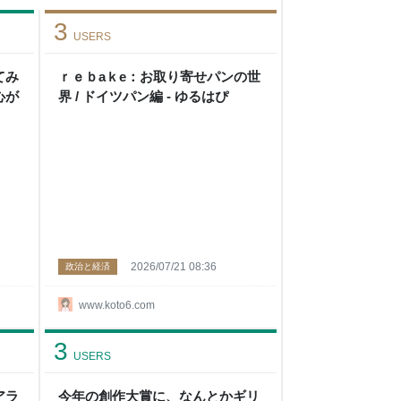
3
USERS
てみ
ｒｅｂaｋe：お取り寄せパンの世
心が
界 / ドイツパン編 - ゆるはぴ
2026/07/21 08:36
政治と経済
www.koto6.com
3
USERS
アラ
今年の創作大賞に、なんとかギリ