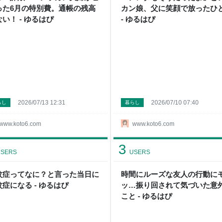
った6月の特別費。通帳の残高
カン娘、父に笑顔で放ったひ
い！ - ゆるはぴ
- ゆるはぴ
2026/07/13 12:31
2026/07/10 07:40
らし
暮らし
www.koto6.com
www.koto6.com
3
SERS
USERS
蚊症ってなに？と言った当日に
時間にルーズな友人の行動に
蚊症になる - ゆるはぴ
ッ…振り回されて気づいた意
こと - ゆるはぴ