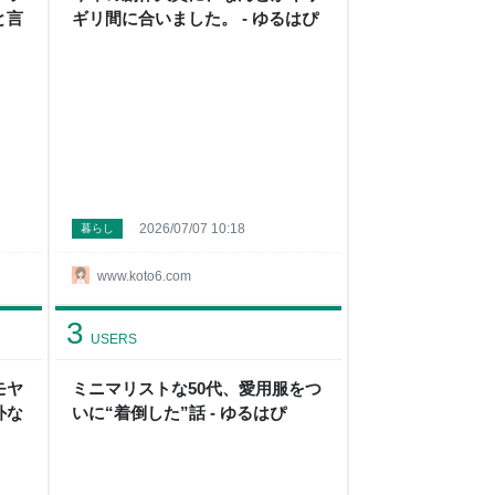
と言
ギリ間に合いました。 - ゆるはぴ
2026/07/07 10:18
暮らし
www.koto6.com
3
USERS
モヤ
ミニマリストな50代、愛用服をつ
外な
いに“着倒した”話 - ゆるはぴ