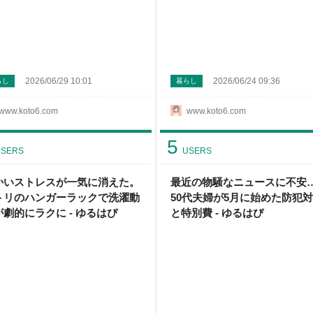
2026/06/29 10:01
2026/06/24 09:36
らし
暮らし
www.koto6.com
www.koto6.com
5
SERS
USERS
かいストレスが一気に消えた。
最近の物騒なニュースに不安
トリのハンガーラックで洗濯動
50代夫婦が5月に始めた防犯
が劇的にラクに - ゆるはぴ
と特別費 - ゆるはぴ