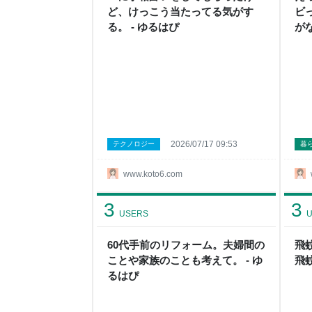
ど、けっこう当たってる気がす
ビ
る。 - ゆるはぴ
がな
2026/07/17 09:53
テクノロジー
暮
www.koto6.com
3
3
USERS
U
60代手前のリフォーム。夫婦間の
飛
ことや家族のことも考えて。 - ゆ
飛
るはぴ