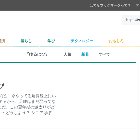
はてなブックマークって？
ア
経済
暮らし
学び
テクノロジー
おもしろ
『ゆるはぴ』
人気
新着
すべて
ぴ
ブだ。 今やってる延長線上にい
てるから、足腰はまだ弱ってな
ただ、この更年期の激太りがど
・どうしよう？ シニアはぽっ
 1日5分のステッパー続けてい
しそうで怖いので、健康に気を
。近所のシニアご夫婦みたいに
も仲良く一緒にお出かけできる健