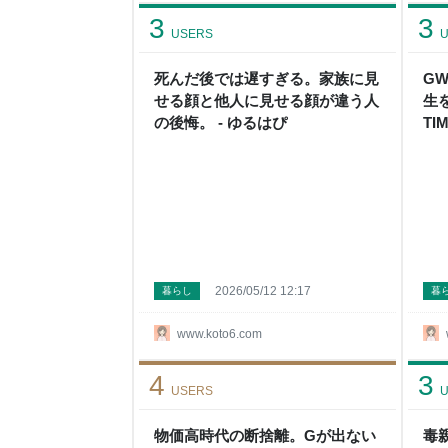
3
3
USERS
U
死んだ後では遅すぎる。家族に見
G
せる顔と他人に見せる顔が違う人
生
の後悔。 - ゆるはぴ
TI
2026/05/12 12:17
暮らし
暮
www.koto6.com
4
3
USERS
U
物価高時代の断捨離。Gが出ない
毒