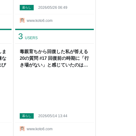
2026/05/26 06:49
暮らし
www.koto6.com
3
USERS
しま
毒親育ちから回復した私が答える
嫌な
20の質問 #17 回復前の時期に「行
はぴ
き場がない」と感じていたのはど
んな時でしたか - ゆるはぴ
2026/05/14 13:44
暮らし
www.koto6.com