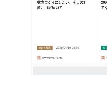
環境づくりにしたい、今日の1
20
歩。 - ゆるはぴ
て
渉
こ
ゆ
2026/04/10 08:39
政治と経済
暮
www.koto6.com