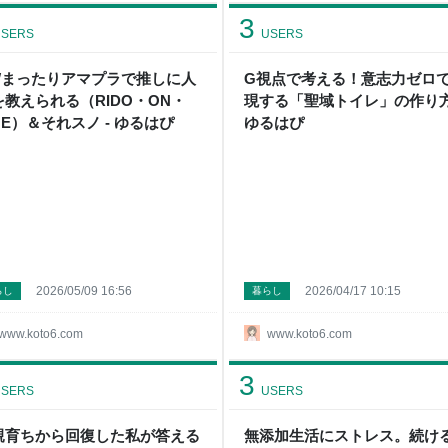
3
SERS
USERS
Wまったりアマプラで推しに人
G視点で考える！意志力ゼロ
を教えられる（RIDO・ON・
現する「聖域トイレ」の作り方
ME）＆それスノ - ゆるはぴ
ゆるはぴ
2026/05/09 16:56
2026/04/17 10:15
らし
暮らし
www.koto6.com
www.koto6.com
3
SERS
USERS
親育ちから回復した私が答える
無添加生活にストレス。続け