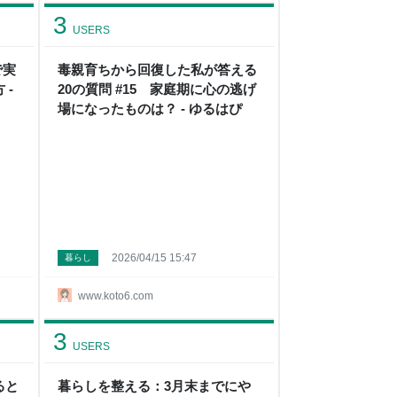
3
USERS
で実
毒親育ちから回復した私が答える
 -
20の質問 #15 家庭期に心の逃げ
場になったものは？ - ゆるはぴ
2026/04/15 15:47
暮らし
www.koto6.com
3
USERS
ると
暮らしを整える：3月末までにや