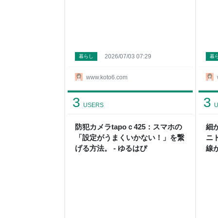
2026/07/03 07:29
暮らし
暮
www.koto6.com
3
3
USERS
U
防犯カメラtapoｃ425：スマホの
細
「設定がうまくいかない！」を繋
ニ
げる方法。 - ゆるはぴ
線