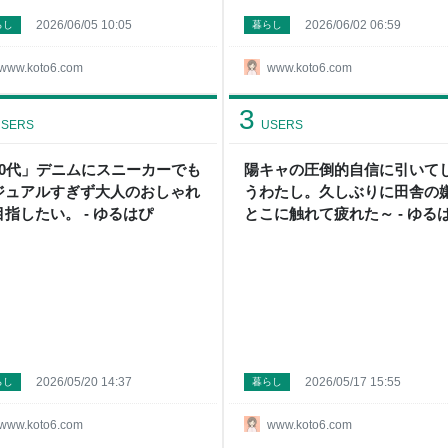
2026/06/05 10:05
2026/06/02 06:59
らし
暮らし
www.koto6.com
www.koto6.com
3
SERS
USERS
50代」デニムにスニーカーでも
陽キャの圧倒的自信に引いて
ジュアルすぎず大人のおしゃれ
うわたし。久しぶりに田舎の
目指したい。 - ゆるはぴ
とこに触れて疲れた～ - ゆる
2026/05/20 14:37
2026/05/17 15:55
らし
暮らし
www.koto6.com
www.koto6.com