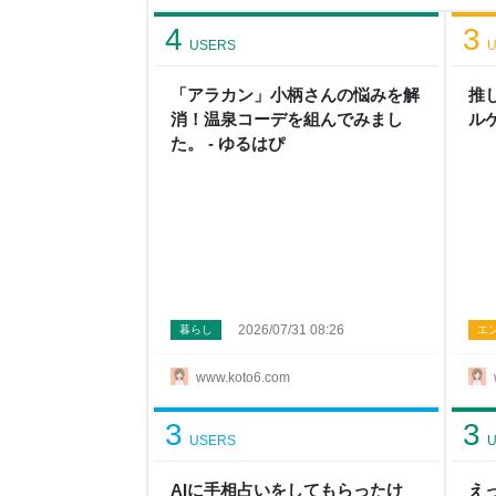
康を保っていたい。 そして夫の家事の教育も今か
しが先立つ可能性もあるのだから。 推しの平均年
4
3
ん・・・現行のアイドルグループを見ても中年感
USERS
U
「アラカン」小柄さんの悩みを解
推
消！温泉コーデを組んでみまし
ル
た。 - ゆるはぴ
2026/07/31 08:26
暮らし
エ
www.koto6.com
3
3
USERS
U
AIに手相占いをしてもらったけ
え