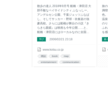
イド ●近鉄特急をらしく撮る ■DATA
散歩の達人 2018年9月号 船橋・津田沼 大
旅の
胆不敵なベイサイドシティ ふなっしー、
満喫
アンデルセン公園、千葉ジェッツふなば
色。
し、そしてサッカー・野球・吹奏楽の強
温泉
豪高校。さらには船橋が舞台の小説『き
のり
らきら眼鏡』は映画も今年公開……と、
ふれ
船橋・津田沼にはローカルなのに全国に
を感
名の知れたものがたくさんある。大型シ
特集
2006/02/21 23:18
学び
暮
ョッピングモールや交通網も充実し、潮
ズ！
干狩りができる海だってすぐそば。ここ
はど
は今や “東京のベッドタウン”ではなく、一
ます
www.kotsu.co.jp
大“発信拠点”であり、住んで楽しい便利な
くて
雑誌
book
map
都市。変化を恐れず独自に突き進む大胆
とき
不敵なベイサイドシティの魅力をたっぷ
entertainment
communication
間を
りと紹介します！
ルー
める
イル