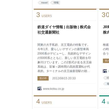
travel
情報
3
3
USERS
鉄道ダイヤ情報 | 出版物 | 株式会
JR
社交通新聞社
株
関東の大手私鉄、京王電鉄の特集です。
検索
今年1月、愛らしいデザインの新型車両
の時
2000系がデビューし、先鋭的なデザイン
合う
の5000系とともに、新しい京王電鉄を印
世
象付けています。この2形式が走る京王線
系統は、笹塚～調布間の高頻度運転が代
表的。ターミナルの京王線新宿駅の朝の
様子とあわせて、列車ダイヤの妙技に迫
i
2012/08/15 20:33
世の中
ります。 車両ガイドは、自動運転対応化
が進む井の頭線用の1000系とあわせて全
形式を紹介。京王線のその先にある、高
www.kotsu.co.jp
尾登山電鉄（高尾山ケーブルカー）につ
いても特報します。 詳しく見る
4
4
USERS
U