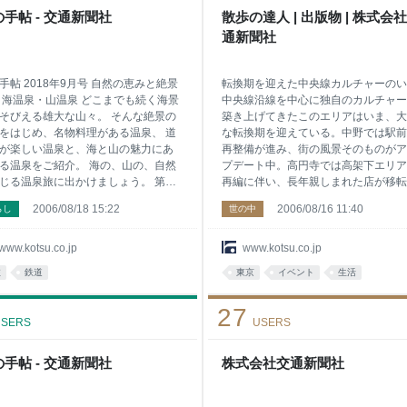
手帖 - 交通新聞社
散歩の達人 | 出版物 | 株式会
通新聞社
手帖 2018年9月号 自然の恵みと絶景
転換期を迎えた中央線カルチャーのい
 海温泉・山温泉 どこまでも続く海景
中央線沿線を中心に独自のカルチャー
そびえる雄大な山々。 そんな絶景の
築き上げてきたこのエリアはいま、大
をはじめ、名物料理がある温泉、 道
な転換期を迎えている。中野では駅前
が楽しい温泉と、海と山の魅力にあ
再整備が進み、街の風景そのものがア
る温泉をご紹介。 海の、山の、自然
プデート中。高円寺では高架下エリア
じる温泉旅に出かけましょう。 第２
再編に伴い、長年親しまれた店が移転
 非日常な洋上で遊ぶ お気軽クルー
新たな選択を迫られている。阿佐ケ谷
2006/08/18 15:22
2006/08/16 11:40
らし
世の中
 飛行機や鉄道ではなく、 船での移動
も世代交代の波が訪れ、老舗の閉店が
こか非日常的で、旅ゴコロを刺激し
題になる一方で、その意思を受け継ぐ
。 でも“クルーズ”というと、敷居が高
たな担い手も現れている。街が更新さ
www.kotsu.co.jp
www.kotsu.co.jp
二の足を踏んでしまう……。 そんな
る瞬間には、いつだって新しい物語が
旅
鉄道
東京
イベント
生活
は、ちょっぴりおしゃれに大人の時
るものだ。 新章へと続いていく街の
演出してくれる ランチ＆ディナーク
を歩こう。 詳しく見る
27
ズや、移動中もクルーズ気分が楽し
SERS
USERS
 フェリーの旅はいかが。好みのスタ
でボンボヤージ！
手帖 - 交通新聞社
株式会社交通新聞社