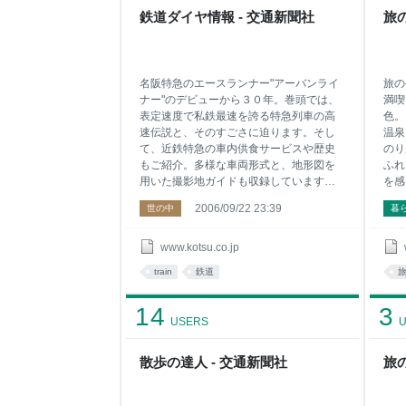
鉄道ダイヤ情報 - 交通新聞社
旅の
名阪特急のエースランナー"アーバンライ
旅の
ナー"のデビューから３０年。巻頭では、
満喫
表定速度で私鉄最速を誇る特急列車の高
色。
速伝説と、そのすごさに迫ります。そし
温泉
て、近鉄特急の車内供食サービスや歴史
のり
もご紹介。多様な車両形式と、地形図を
ふれ
用いた撮影地ガイドも収録しています。
を感
また、今月から連載がスタートした「鉄
特集
2006/09/22 23:39
世の中
暮
道英雄[ＨＥＲＯ]完全密着」では、京成電
ズ！
鉄〔スカイライナー〕の運転士に密着
はど
し、業務の流れやインタビュー記事を掲
ます
www.kotsu.co.jp
載しています。近い将来に新時代を迎え
くて
train
鉄道
る「近鉄特急」。現状を一度整理する
とき
と、これからの変化がいっそう楽しめま
間を
14
3
す。 ★CONTENTS★ 特集：近鉄特急 ●ア
ルー
USERS
U
ーバンライナー高速列伝 ●アーバンライナ
める
ーのすごさを知る！ ●2020年、名阪特急
イル
に新型車両登場！ ●ユニークな車内供食サ
散歩の達人 - 交通新聞社
旅の
ービスの数々 ●近鉄特急ものがたり ●近鉄
特急 車両カタログ ●近鉄特急 撮影地ガ