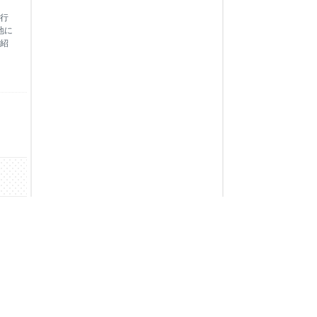
行
地に
紹