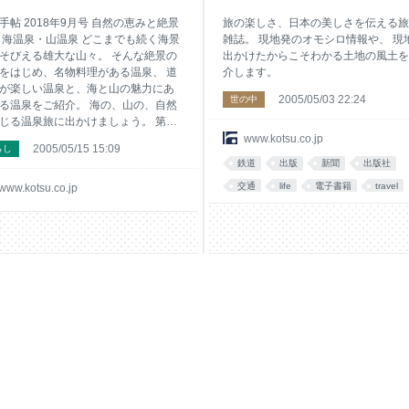
手帖 2018年9月号 自然の恵みと絶景
旅の楽しさ、日本の美しさを伝える旅
 海温泉・山温泉 どこまでも続く海景
雑誌。 現地発のオモシロ情報や、 現
そびえる雄大な山々。 そんな絶景の
出かけたからこそわかる土地の風土を
をはじめ、名物料理がある温泉、 道
介します。
が楽しい温泉と、海と山の魅力にあ
2005/05/03 22:24
世の中
る温泉をご紹介。 海の、山の、自然
じる温泉旅に出かけましょう。 第２
 非日常な洋上で遊ぶ お気軽クルー
www.kotsu.co.jp
2005/05/15 15:09
らし
 飛行機や鉄道ではなく、 船での移動
鉄道
出版
新聞
出版社
こか非日常的で、旅ゴコロを刺激し
。 でも“クルーズ”というと、敷居が高
交通
life
電子書籍
travel
www.kotsu.co.jp
二の足を踏んでしまう……。 そんな
event
は、ちょっぴりおしゃれに大人の時
演出してくれる ランチ＆ディナーク
ズや、移動中もクルーズ気分が楽し
 フェリーの旅はいかが。好みのスタ
でボンボヤージ！