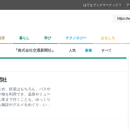
はてなブックマークって？
ア
経済
暮らし
学び
テクノロジー
おもしろ
『株式会社交通新聞社』
人気
新着
すべて
聞社
じめ、鉄道はもちろん、バスや
り物を利用でき、温泉やミュー
土産まで付くことも。ゆっくり
る施設やグルメをめぐり…いま
します。付録はJR全国路線図