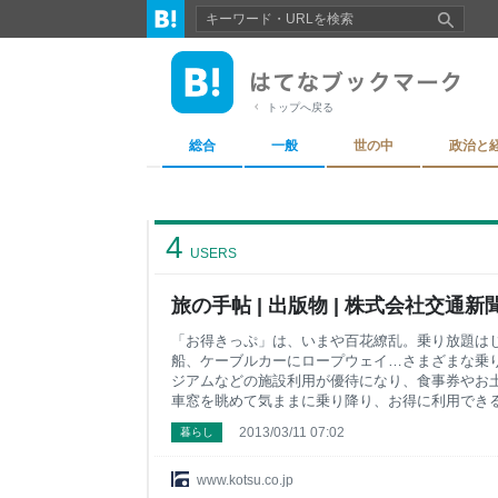
トップへ戻る
総合
一般
世の中
政治と
4
USERS
旅の手帖 | 出版物 | 株式会社交通新
「お得きっぷ」は、いまや百花繚乱。乗り放題は
船、ケーブルカーにロープウェイ…さまざまな乗
ジアムなどの施設利用が優待になり、食事券やお
車窓を眺めて気ままに乗り降り、お得に利用でき
自分がしたいことが叶う、きっぷから選ぶ旅を紹介
2013/03/11 07:02
暮らし
とこの夏食べておきたい駅弁ガイド。 詳しく見る
www.kotsu.co.jp