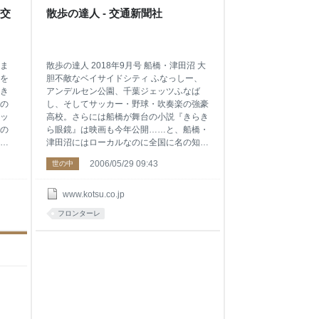
社交
散歩の達人 - 交通新聞社
ま
散歩の達人 2018年9月号 船橋・津田沼 大
を
胆不敵なベイサイドシティ ふなっしー、
き
アンデルセン公園、千葉ジェッツふなば
の
し、そしてサッカー・野球・吹奏楽の強豪
ッ
高校。さらには船橋が舞台の小説『きらき
の
ら眼鏡』は映画も今年公開……と、船橋・
や
津田沼にはローカルなのに全国に名の知れ
で
たものがたくさんある。大型ショッピング
2006/05/29 09:43
世の中
話
モールや交通網も充実し、潮干狩りができ
新
る海だってすぐそば。ここは今や “東京の
れ
ベッドタウン”ではなく、一大“発信拠点”で
www.kotsu.co.jp
あ
あり、住んで楽しい便利な都市。変化を恐
フロンターレ
いま
れず独自に突き進む大胆不敵なベイサイド
シティの魅力をたっぷりと紹介します！