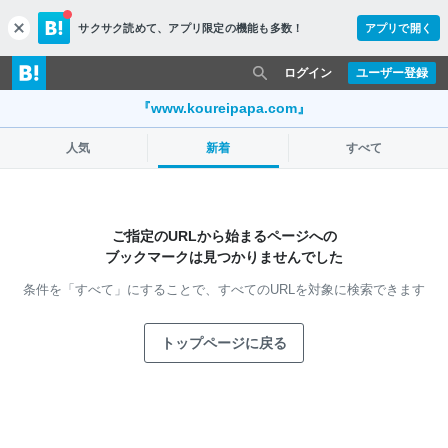
サクサク読めて、
アプリ限定の機能も多数！
アプリで開く
c
l
o
ログイン
ユーザー登録
s
e
『www.koureipapa.com』
人気
新着
すべて
ご指定のURLから始まるページへの
ブックマークは見つかりませんでした
条件を「すべて」にすることで、
すべてのURLを対象に検索できます
トップページに戻る