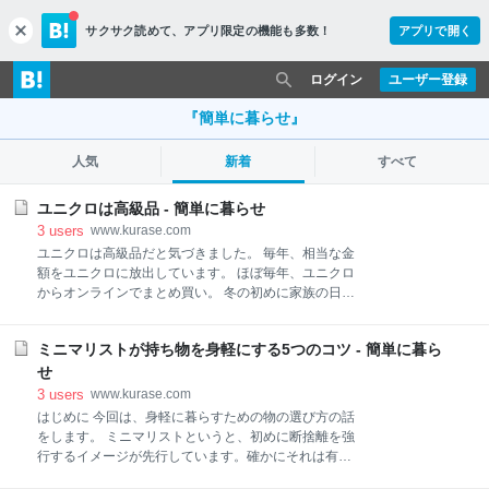
サクサク読めて、
アプリ限定の機能も多数！
アプリで開く
c
l
o
ログイン
ユーザー登録
s
e
『簡単に暮らせ』
人気
新着
すべて
ユニクロは高級品 - 簡単に暮らせ
3
users
www.kurase.com
ユニクロは高級品だと気づきました。 毎年、相当な金
額をユニクロに放出しています。 ほぼ毎年、ユニクロ
からオンラインでまとめ買い。 冬の初めに家族の日曜
衣類を一気にそろえています。 その金額が馬鹿になら
ないと気づきます。 今は、夫と私の中高年夫婦の衣類
ミニマリストが持ち物を身軽にする5つのコツ - 簡単に暮ら
だけを買っています。 それなのに今年も数万円に至っ
ていました。 でも「必要衣類だから必要経費」と思っ
せ
てきました。 でも先日、ふっと気が付いたんです。 そ
3
users
www.kurase.com
の数万円が詰まった段ボール、中身はすべて「布」だ
はじめに 今回は、身軽に暮らすための物の選び方の話
ということです。 服だと思うと「当然の支出」という
をします。 ミニマリストというと、初めに断捨離を強
気になります。 でも「しょせんは布」という視点で見
行するイメージが先行しています。確かにそれは有用
ると、途端にとんでもない無駄遣いをしているような
です。 一方で、捨てる、手放すだけではなく、身軽に