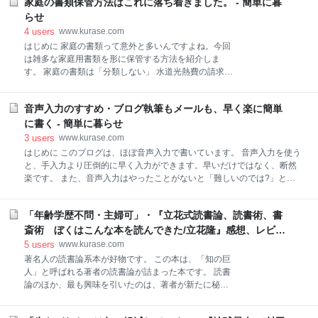
ット)【激落ちくん】 アマゾン レック 水の激落ち 超
家庭の書類保管方法はこれに落ち着きました。 - 簡単に暮
す。 世間でも時折、墓じまいのことが話題になること
厚 ウェットシート 20枚入 ( フローリングシート ) SS-
があります。 我が家でもずっと迷いを抱えてきまし
らせ
180 後はフロアワイパーでできない、カーペットを敷
た。 墓じまいに関しては、いろんな考えがあるでしょ
4
users
www.kurase.com
いている部分などをピンポ
う。 また、自分の代でそうした判断をすることにも大
はじめに 家庭の書類って意外と多いんですよね。今回
きな葛藤がありました。 けれども、「先送り」はでき
は雑多な家庭用書類を形に保管する方法を紹介しま
ない、と結論を出しました。 墓じまいの理由として、
す。 家庭の書類は「分類しない」 水道光熱費の請求書
一番大きいのは物理的な距離の問題です。 墓地とお寺
や領収書 病院から受け取る領収書 確定申告に必要なレ
には、新幹線で行き、さらにタクシーで行かなければ
シート類 ふるさと納税の納付証明書 金額が高めの領収
なりません。 墓じまいのことを考えている人が、一番
音声入力のすすめ・ブログ執筆もメールも、早く楽に簡単
書 その他念のため保管しておきたい書類 家電の取説家
悩むのはおそらく以下のことだと思います。 自分たち
庭の書類を手間なく確実に保管する方法のコツはただ
に書く - 簡単に暮らせ
の気持ちの整理 身内の反対の有無の懸念 お寺との関係
1つです。 それは分類しすぎないこと。 分類より「必
3
users
www.kurase.com
の不安
ずここにある」が大事 家庭の書類が複雑になってしま
はじめに このブログは、ほぼ音声入力で書いています。 音声入力を使う
うのは、分離しすぎてどの書類をどのファイルに入れ
と、手入力より圧倒的に早く入力ができます。早いだけではなく、断然
るか迷い、取り出すときにはどのファイルに入ってい
楽です。 また、音声入力はやったことがないと「難しいのでは?」と思
るか分からなくなってしまうから。 企業等の書類なら
うかもしれませんが全く心配いりません。 IPhoneを使っている人は多い
いざ知らず、家庭の書類はざっくり分類でOKです。分
と思います。私は音声入力をそのiPhoneメインで使っています。 スマホ
類されてあることよりも「必ずここにある」状態を作
「年齢学歴不問・主婦可」・『立花式読書論、読書術、書
を使って音声入力をするので、手軽ですしとても簡単です。 iPhoneを使
ることが肝心。 書類で何が困るかと言うと、「もしか
って音声入力の基本中の基本は、文字入力画面の左側にマイクのマーク
斎術 ぼくはこんな本を読んできた/立花隆』感想、レビュ
したら間違えて捨ててしまったかもしれない」ことな
があります。それをタップすればいいんです。 たったそれだけであなた
ー - 簡単に暮らせ
5
users
www.kurase.com
んで
も今すぐ音声入力を始めることができます。 その他細かいことについて
著名人の読書論系本が好物です。 この本は、「知の巨
は、順を追ってステップアップすればいいでしょう。 音声入力はいろん
人」と呼ばれる著者の読書論が詰まった本です。 読書
な方法がありますが、現在私は手軽で精度が良い、iPhoneを経由する方
論のほか、最も興味を引いたのは、著者が新たに秘書
法がお気に入りです。 音声入力のメリット 手入力より断
を1名採用したときにエピソードです。 立花式読書
論、読書術、書斎術 ぼくはこんな本を読んできた (文