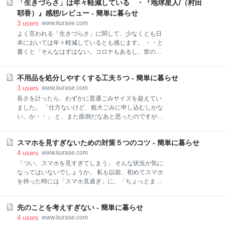
「生きづらさ」は年々軽減している ・『地球星人/（村田
春文庫) はじめに いわゆる「秘書問題」があります。
この状況の著者はまさに、今回読んだ本には、「秘書
耶香）』感想/レビュー - 簡単に暮らせ
問題」を地で行く話題が掲載されていて興味深く読み
3
users
www.kurase.com
ました。 「知の巨人」の秘書1名をどうやって採用し
よく言われる「生きづらさ」に関して、少なくとも日
たのか 実際は「秘書問題」同様の採用をしたわけでは
本においては年々軽減しているとも感じます。 ・・と
ないのですが、一連のエピソードは興味深かいもので
書くと「そんなはずはない。コロナもあるし、世の中
した。 だれかを雇う際の基準は、その人のコアな部分
は苦しんでいる人が増えている」と反論が来るかもし
が現れると思います。 著者が秘書を採用した時のエピ
れません。 ここで言うところの「生きづらさ」とは、
ソードが興味深かった理由 「知の巨人」の価値観がわ
不用品を処分しやすくする工夫５つ - 簡単に暮らせ
「世間の偏見」から来るものについてです。確かに、
かる これほどの人の秘書を務めるのはどんな人物かを
コロナだけではなく、世の中全体の諸問題は、私たち
3
users
www.kurase.com
知りたいという好奇心 どうやって秘書を選ぶのか過程
が向かわなくてはいけない。 一方で、世間が個人に対
長さを計ったら、わずかに普通ごみサイズを超えてい
と結果
して、やれ「結婚しなさい」とか「子供はまだなの」
ました。 「仕方ないけど、粗大ごみに申し込むしかな
とか、「2人目はまだ？」のような身近な偏見をはじ
い、か・・」 と、また面倒だなあと思ったのですが、
めとして、「いわゆるカミングアウト」的概念のよう
ふとひらめきました。 「分解できないだろうか」 処分
なことさえも、年々寛容になっていると感じていま
したいのは自転車の空気入れです。 よく見てみると、
す。 とはいえ、客観的には取り立てて何がどう、とい
スマホを見すぎないための対策５つのコツ - 簡単に暮らせ
分解できそうなつなぎ目がありました。 というわけ
うことはない。けれども何より本人が周囲とのズレを
で、こんな風に分解できました。 再び最長サイズを計
4
users
www.kurase.com
感じて生きている。・・こういうことは確かにあるで
ってみました。 結果は、無事普通ごみ（不燃）サイズ
「つい、スマホを見すぎてしまう」 そんな状況が気に
しょう。 「じゃあ、何が？」 と問われたとして、何が
内に収まるサイズになりました。 明らかに大きいもの
なってはいないでしょうか。 私も以前、初めてスマホ
どう違うのかと声高に言
を分解するのは手間のほうが大変ですが、この程度な
を持った時には「スマホ見過ぎ」に、「ちょっとまず
ら普通ごみに出せる方が簡単です。 粗大ゴミに出すつ
いんじゃないか」と考えました。 スマホって、小さく
もりでしたが、簡単に分解できたうえに、サイズも普
て手元にあるので、クセになるとしょっちゅう見ちゃ
通ごみサイズに収まりました。 不用品を処分しやすく
先のことを考えすぎない - 簡単に暮らせ
うんですよね。 そこでとった対策は、次の５つです。
する工夫５つ ちなみに何か物を買うときには、なるべ
スマホ中毒にならないための5つの対策 不要なアプリ
4
users
www.kurase.com