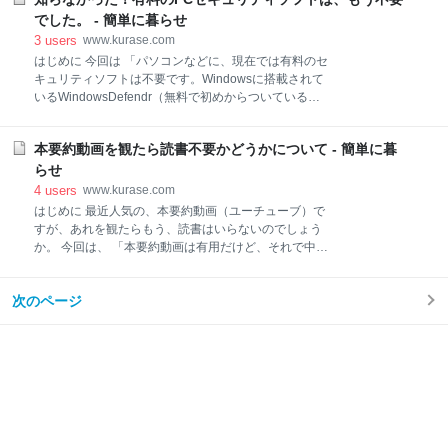
楽天ポイントを「あぶく銭」扱いしていませんか？ 楽
した。偶然、そのタイミングで前の方を破損してしま
天の魅力は楽天のポイントが貯まることですね。買い
でした。 - 簡単に暮らせ
い
物だけではなく、ふるさと納税をしても楽天ポイント
3
users
www.kurase.com
がもらえます。 けれども問題は、そのあとです。楽天
はじめに 今回は 「パソコンなどに、現在では有料のセ
ポイントを獲得したら、「あぶく銭」とばかりに自分
キュリティソフトは不要です。Windowsに搭載されて
のバッグ、服、アクセサリー、スイーツなどを買って
いるWindowsDefendr（無料で初めからついているセ
いませんか？ いいえ、それ自体は別に構わないので
キュリティソフト）で十分です。」 という話をしま
す。でも楽天で得られたポイントって、本当にあぶく
す。 私は何も知らずに有料のセキュリティソフトを更
銭なんでしょうかね？ そもそもですが、そこを自覚し
本要約動画を観たら読書不要かどうかについて - 簡単に暮
新していた 実はこの事実を知ったのは、私は何も知ら
たほうが良いです。確かにポイントは獲得する条件が
ずに有料のセキュリティソフトである「ウィルスバス
らせ
あります。 楽天マラソンでは、ルールに沿って頑張っ
ター」を2年更新（お金を支払った）直後でした。 い
4
users
www.kurase.com
て買い物した人だけ
やはや、「どっちが得か」以前に、そもそも不要だっ
はじめに 最近人気の、本要約動画（ユーチューブ）で
たのです。 www.kurase.com パソコンには「ウィルス
すが、あれを観たらもう、読書はいらないのでしょう
対策ソフトが不可欠」という一昔前の「常識」を変わ
か。 今回は、 「本要約動画は有用だけど、それで中身
らず信じていたのです。 ところが2年更新したばかり
を知った気にならないほうがいい。気になった本は自
のあとに、興味深い動画を見つけました。それによる
分で読んだほうがいい。」 という話をします。 本要約
と 「確かに10年ほど前は、有料のセキュリティソフト
次のページ
動画はメリットが多いけど 確かに本要約動画は、短い
が必要だったが現在は、パソコンに標準搭載されてい
時間で本の内容を知ることができるので興味深いです
るWindowsDefendr
よね。同時に、こうも思ってしまうのではないでしょ
うか。 「本、要約動画観たから、もう読まなくていい
よね。」 本要約動画はかなりレベルが高くて、よく短
期間の間にあれだけの動画を作ると感心します。 ま
た、気になっていたけれど読むには労力と時間が必要
なので放置していたような本を知ることができるメリ
ットは大きいです。 他には、知らなかった本を知るき