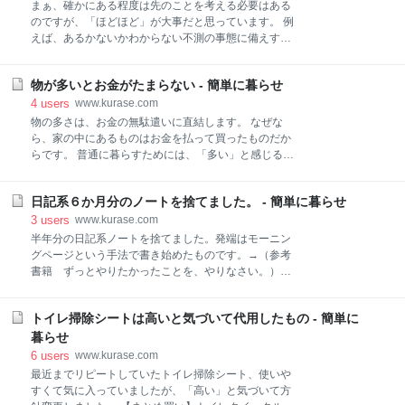
く処分が簡単なことを意識しています。 金属性より木
をアンインストールする 通知をオフにする 画面を暗く
まぁ、確かにある程度は先のことを考える必要はある
製のもの・・場合によっては100均のこぎり等でカッ
する 文字を小さくする ネット閲覧はPCかタブレット
のですが、「ほどほど」が大事だと思っています。 例
トでき
（10インチ前後程度）に限定する スマホは便利です
えば、あるかないかわからない不測の事態に備えすぎ
が、つい手が伸びてしまうと思うアプリを、思い切っ
ると、「今」が目に入らなくなってしまいます。 身近
てアンインストールします。 通知はオフにして、自分
な例でいえば、子供の運動会で撮影に熱心になるよう
から閲覧したときにだけ見るようにします。たとえば
物が多いとお金がたまらない - 簡単に暮らせ
なことがそう。一番大事なのは、今この瞬間なんで
メールの通知をオンにするとしょっちゅう、通知が来
す。カメラのフィルターを通して記録することじゃな
4
users
www.kurase.com
て落ち着きません。10時、12時、15時・・のように決
い。 もちろん、楽しい思い出を記録して何度も見られ
物の多さは、お金の無駄遣いに直結します。 なぜな
めた時間にしか見ないと決めれば、通知がなくても問
ればそれに越したことはない。でも、実際、私も息子
ら、家の中にあるものはお金を払って買ったものだか
題
の運動会の撮影に夢中になった結果、肉眼で見る躍動
らです。 普通に暮らすためには、「多い」と感じるほ
感を失いました。 そのことに気づいてから、撮影はほ
どのものは必要ありません。 むしろ、「ちょっと足り
どほどにしました。徒競走のような瞬間が大事なもの
ない」位がちょうど良いと実感します。 私たちが新し
は肉眼で見ることに。撮影しないことにしました。そ
日記系６か月分のノートを捨てました。 - 簡単に暮らせ
い暮らしを始めるときに取り入れるものは、何を根拠
の代わり、競技の合間の何気ないシーンとか、そうい
にしているのでしょうか。 自分の頭で考えていると思
3
users
www.kurase.com
う場面を少しだけ撮影しました。 写真や動画撮影で得
っていますが、実はそうではないと後になってわかり
半年分の日記系ノートを捨てました。発端はモーニン
られる記録と引き換えに失ったのは「今」を感じるこ
ました。 何らかの情報で見かけたものに影響されてい
グページという手法で書き始めたものです。→（参考
とでした。 同じように、
るんです。 SNS、通販サイト、お店の陳列、… たま
書籍 ずっとやりたかったことを、やりなさい。）
たま見かけた光景で「これらを揃えなければならな
www.kurase.com これまで「書く」手法が続かなかっ
い」と錯覚してしまうんですね。 例えば、ソファー、
た筆者ですが、今回は珍しくしばらく取り入れていま
ダイニングテーブルセット、テレビボード、大きな本
トイレ掃除シートは高いと気づいて代用したもの - 簡単に
した。 ところが異変は突然やってきました。初めて半
棚、食器棚、キャビネット、健康器具… これらの全て
年ほど経過したある日、突然書く気が失せたんです。
暮らせ
とは言えませんが、かなりの確率で「持たなければな
本当に突然でした。 「しばらくすると、また書く気が
6
users
www.kurase.com
らない」の錯覚から家に取り込んでいるだけのものは
起きるかな。」 と思いましたが、そうはなりませんで
最近までリピートしていたトイレ掃除シート、使いや
かなりあります。
した。このノートを使っていた時はこう思っていまし
すくて気に入っていましたが、「高い」と気づいて方
た。 「このノートはこれからも増え続け、捨てること