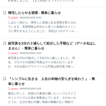
針変更しました。 【まとめ買い】トイレクイックル つ
はないだろう。」 ところが日を変えて読み返そうとし
めかえ用 ジャンボパック 20枚 × 3個 クイックル
ましたが、しょせんは「心のゴミ」みたいなことしか
Amazon 上記のシートは一枚当たり15円です。今は毎
書いていない。だから読み返す気も起きませんでし
帰宅したらやる習慣 - 簡単に暮らせ
日掃除するので、真ん中のミシン目から切り離して半
た。 念のためしばらく保管していましたが、やっぱり
分サイズで掃除していました。それでも一回当たり、
3
users
www.kurase.com
読み返す気が起きません。つまりこれは日記のような
7～8円のコストです。捨てるものにそんなコストをか
しばらく前から、帰宅した直後にある習慣を取り入れ
ものとは
けるのはもったいない。 先日、たまたまこのシートを
ています。玄関掃除は外出から戻った直後のタイミン
切らしました。そこで代用に、西友のPBである除菌ア
グに実行するようにしました。 現在はコロナウィルス
ルコールウェットティッシュ（本体）を2枚重ねて掃
が気になるので、帰宅したら外側に来ている衣類は、
除しました。このシートは、130枚入りで207円です。
基本洗濯します。帽子をかぶってマスクをしています
つまり2枚使ってもコストは一回当たり2円以下なので
紙写真を3分の２減らして処分した手順など（データ化はし
ので、そのまま使い捨て手袋をして、箒で玄関の内外
す。 こちらはアルコール入りではない様でさらに本体
を掃き、除菌ウェットティッシュでげた箱の上、上が
ません） - 簡単に暮らせ
ではなく詰め替えです。参考までに。筆者宅では楽天
り口を拭きます。 そのあと、靴の表面をざっと拭い
3
users
www.kurase.com
西友ネットスーパーから買っています。 西友オ
て、最後に玄関の床を拭きます。マスクと帽子をかぶ
紙写真を3分の2処分して3分の1に減らしました。 現
っているので、ホコリを吸い込んだり、頭にかぶる心
在、ブログその他用の写真はデータ化されています
配がありません。 終わったら使い捨て手袋をくるりと
が、それ以前のプライベートな写真は紙写真で残って
裏返し、玄関掃除をした除菌ウェットティッシュをく
いることは多いものです。そうした写真はデータ化し
るんで捨てます。 玄関に水を撒けない我が家は、箒で
てクラウドなどに保存することはできます。でも、そ
はいた後、拭き掃除をするしかありません。でも外出
『シンプルに生きる 人生の本物の安らぎを味わう 』 - 簡
こまでして保存する必要があるとは思えません。 何
直後のタイミングを利用すると、ついでに掃除も完了
せ、独身時代の写真はとっくに全捨て済みの筆者なの
単に暮らせ
できます。 掃除は「めんどう」という感覚を持ってし
です。そこで最近、気になっていたのは息子が映った
3
users
www.kurase.com
まうと確かにそうですが、
大量の紙写真です。まだ、データ保存することが一般
書店に行くと、外国人の著者が書いたシンプルライフ
的でなかった時代なので、すべて紙写真で保存してあ
やミニマリズムの本が多数並んでいます。そのせいか
ります。 もっとも、これらの写真は数年前に、大幅に
どうか、なぜか食わず嫌い気味の根拠のない理由で、
見直して元の半分に減らしていました。けれども先