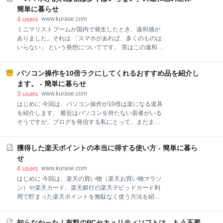
5キロのパスタ全部は入らず、数百グラム分入り切り
ので、ありがちなダイエット目的ではありません） 結
簡単に暮らせ
ません。でも食べてなくなると、すぐにちょうどよく
婚当時は様々な家具を買いましたが婚礼ダンスを含め
4
users
www.kurase.com
なります。 フタにパッキンがあるので、密閉性
て、今ではそれらは何一つ残っていません。 高価な家
ミニマリストブームが国内で発生したとき、違和感が
具を買うときには「一生もの」という言葉で決心しが
ありました。それは 「スマホがあれば、多くのものは
ちですが、家具に「一生」はありません。 家具に縛ら
いらない」 という発想についてです。 実はこの違和感
れて一生、囚われて生きるのは苦しすぎます。主役は
については、2016年発行の書籍にも記しています。
人間であるほうが楽しく生きられます。 前回は上記の
（現在は文庫化） 簡単に暮らせ (だいわ文庫) 作者:ち
ものをやっと手放しましたが、現在も残る家具をどう
パソコン操作を10倍ラクにしてくれるおすすめ品を紹介し
ゃくま 大和書房 Amazon この書籍の12項目目『「目
やって不要にできるか試行錯誤しています。 目標は、
の前にない」だけの暮らしから一歩抜け出す』の箇所
ます。 - 簡単に暮らせ
多少の家具を持っても、それらは一人で移動可能なレ
です。 当時、ミニマリストブームが注目されたとき、
3
users
www.kurase.com
ベルのものにする
気になったことがありました。それは 「スマホの活用
はじめに 今回は、パソコン操作が10倍は楽になる道具
で、物を減らせる」 ということについてです。確かに
を紹介します。 最近はパソコンを持たない若者がいる
スマホの利用で、個人の住まいは物理的なスペースも
そうですが、ブログを発信する私にとって、まだまだ
金銭的コストも大幅な削減が可能になりました。 けれ
パソコンは必要なツールです。 毎日、高頻度で使うパ
どもスマホの活用とは、本質的な部分で「持たない」
ソコンの使い勝手を良くすることは、ライフスタイル
ことを実現させているとは思えない矛盾に、戸惑いを
獲得した楽天ポイントの本当に得する使い方 - 簡単に暮ら
全体の効率をアップします。 実際、私は今回紹介する
覚えました。 スマホ自体は確かに小さくてコンパクト
アイテムで、かなり効率よく使えています。 ロジクー
せ
です。けれどもスマホを生み出す背景や、使える
ルのトラックボールマウスが便利すぎる 結論を言う
4
users
www.kurase.com
と、ロジクールのトラックボール型マウスを使うと、
はじめに 今回は、楽天の買い物（楽天お買い物マラソ
PC操作が相当、楽になります。 ロジクール ワイヤレ
ン）や楽天カード、楽天銀行の楽天デビッドカード利
スマウス トラックボール 無線 M575S Bluetooth
用で貯まった楽天ポイントを無駄なく使う方法を紹介
Unifying 5ボタン トラックボールマウス ワイヤレス マ
します。 せっかく貯めたポイントを無駄にしないよう
ウス windows mac iPad 電池寿命最大24ケ月 M575 ブ
にしたいです。現在は楽天マラソン開催中ですね。↓
ラック 国内正規品 現在のマウスは、今年新型になりま
知らなかった！有料のPCセキュリティソフトは、もう不要