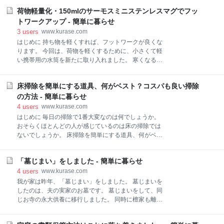
気がしてきました。 考えてみれば、 下着は毎年新しい
暮らす方法があるんです。 それは、同じものなら・・
物をに買い替える 流行おくれの衣類は断捨離する とい
荷物軽量化・150mlのサーモスミニステンレスマグでフッ
より小さいもの より軽いもの よりシンプル性能のもの
うような世間の価値基準に沿った結果なのです。 実際
コスパがよいもの 長く使えるもの を選ぶことです。そ
トワークアップ - 簡単に暮らせ
は、最近の衣類は丈夫です。 だからヘビロテしてい
れでは1つずつ説明します。 もくじ はじめに もくじ
3
users
www.kurase.com
より小さいもの より軽いもの 小さいもの選ぶと楽でき
はじめに 持ち物を軽くすれば、フットワークが良くな
るもの シンプル性能のもの コスパがよいもの 長く使
ります。 今回は、荷物を軽くするために、小さくて軽
えるもの 流行のサイクルが長い10種類の衣類 さいご
い携帯用の水筒を新たに取り入れました。 寒くなる
に より小さいもの 同じものなら、より小さいものを選
と、短時間の外出ではそれほど多くの飲み物を必要と
ぶとフットワークよく楽になります。 例えば我が家
しなくなります。 １５０mlのコンパクト水筒で荷物軽
は、成人3人家族ですが、炊飯器は3合炊きを使ってい
床掃除を簡単にする道具、何がベスト？コスパも良い掃除
量化 これまで、短時間の外出では200mlの水筒を使っ
ます。昨年、在宅勤務の影響で5合炊きを買ったので
ていました。 今回は、それより小さくて軽い150mlの
の方法 - 簡単に暮らせ
すが、すぐにギブアップしました。 一
水筒を導入。 実は数年前にも、同じ容量の水筒を買っ
4
users
www.kurase.com
たことがあります。 けれども、当時は有名メーカーの
はじめに 毎日の掃除で1番大変なのは何でしょうか。
水筒の販売がありませんでした。それで無名メーカー
おそらくほとんどの人が感じているのは床の掃除では
の水筒をやむなく買いました。その内側の素材があま
ないでしょうか。 床掃除を簡単にする道具、何がベス
り良くなかったようで、飲み物の味が変な味になるの
ト？ 掃除機を使ったり、お掃除ロボット(ルンバ、ブ
で使わなくなりました。 サーモスの高品質な水筒で安
ラーバなど)を使ったりしていると思います。またナチ
心 ところが最近、愛用しているサーモスから、小型で
「墓じまい」をしました - 簡単に暮らせ
ュラル志向の方は、箒とちりとりを活用している方も
軽量の水筒が販売されていることを知りました。 構造
いらっしゃると思います。 このように、様々な床掃除
4
users
www.kurase.com
がシンプルで手入れが楽 ワンタッチタイプでないので
の方法があります。 我が家の場合、床掃除は基本的に
我が家は昨年、「墓じまい」をしました。 墓じまいを
クイックルワイパーと床用のウェットペーパーを使っ
したのは、夫の実家のお墓です。 墓じまいをして、同
ています。 （↓画像と違うタイプのリンクを張ってい
じお寺の永大供養に移行しました。 同時に檀家も離れ
ます。こちらのほうが使いやすいです。） 楽天 水の
ました。 墓じまいの理由は、夫の実家のお墓を管理す
激落ちくん 超厚ウェットシート SS-180(20枚入*3コセ
ることが、実質物理的に不可能だと判断したからで