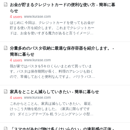
色が、ことごとくコーデしにくい現象にあったので
遅い朝食」も良いかもしれないと、半年ぶりに入店し
お金が貯まるクレジットカードの便利な使い方 - 簡単に暮
す。 それは第一に何も考えずに、トップスもボトムス
ました。 メニューを見るとなんと朝メニューがありま
も紺色を買ったことでした。当然ながら、セットアッ
らせ
した。しかも種類が豊富です。ミニラーメンとご飯の
プでなければ、それぞれの紺色は微妙に色合いが違い
4
users
www.kurase.com
セットやおかゆのセットなどバラエティに富んでいま
ます。結果として、どれもコーデできない事実に気づ
はじめに 今回は、クレジットカードを使ってもお金が
す。 試しに朝
きました。 次に紺色と白のトップスを着た時、真夏の
貯まる使い方を紹介します。 これまでクレジットカー
今は鏡に映る自分の姿でさえ、紺色は暑苦しく感じま
ドは、お金を使いすぎる魔力があると言うイメージが
した。一方で白は自分でも涼しそうでホッとします。
多くありました。 確かに、現金と違っていくら使って
ではなぜ、すべて白ではなく、白と紺色を選んだの
いるか分からなくなったり、気が大きくなって使いす
か。答えは簡単でした。 「本当は白を選びたいけれ
分量多めのパスタ収納に最適な保存容器を紹介します。 -
ぎてしまうような人もいたかもしれません。 けれど
ど、汚れを気にしたくなかった」 というもの。ボトム
も、クレジットカードはうまく使えば節約になりお金
簡単に暮らせ
くらいならこれは致し方ありませんが、トップスくら
が貯まり、手間を減らせるのでメリットが大きいもの
4
users
www.kurase.com
いは白にしておけば良かった
でもあるんです。 それではどのような使い方をすれ
我が家ではパスタを5キロくらいまとめて買っていま
ば、クレジットカードを使っても使いすぎずにお金が
す。パスタは保存期間が長く、料理のアレンジも効く
貯まるような使い方ができるのでしょうか。 クレジッ
ので、常備しておくと便利なんですよ。 バリラ パスタ
トカードの枚数を減らす 家族カードを活用して減らす
スパゲッティ 1.9mm (No.7) 5kg [正規輸入品] ただ、意
まず初めに、クレジットカードの枚数をできるだけ少
外と困るのはパスタの保存容器です。一般に、おしゃ
なく制限することです。クレジットカードの枚数が多
家具をとことん減らしていきたい - 簡単に暮らせ
れなキッチンなどには縦の筒状のパスタケースが並べ
くなると、管理が大変だからです。 また、この場合は
られています。筆者もかつては、そういう容器を使っ
4
users
www.kurase.com
家族カードを活用することで、世帯全体のでクレジッ
たことがあります。 でも筒状のパスタケースって、必
これからとことん、家具は減らしていきたい。 最近、
トカードを減らすこ
要量を取りにくいし、取りすぎたパスタを容器に戻そ
けっこう大物を処分しました。（家具に限らずです
うにも、なかなか戻せません。 そこでいろいろ探して
が） ダイニングテーブル 机 ランニングマシン 小型エ
試行錯誤した結果、ずっと落ち着いているのはこの保
アロバイク・・ どれも買うときにはワクワクして買っ
存容器です。 この保存容器は密閉されます。だから湿
たのですが、気が付けば大きな負担になっていまし
気、虫対策などは安心です。ただし封を切った直後、
「スマホがあれば物は多くはいらない」の違和感の正体 -
た。（健康器具は、リハビリに必要だと思い買ったも