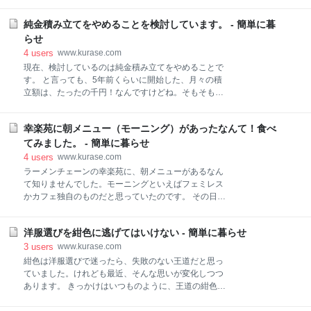
それらの本をきちんと読んだ記憶があまりありませ
日、改めて保管した段ボールを持ち上げると、それで
ん。 ところが先日は、小さな書店でこの本が目に留ま
も本当に重いのです。一瞬、データ化することが脳裏
純金積み立てをやめることを検討しています。 - 簡単に暮
りました。 「これまで読んだことがなかったから、一
をよぎりましたが、おそらくそこまでしても見返す機
度目を通しておこう」 そんな気軽な気持ちでこの本を
らせ
会はないと思います。 これが娘であればまた、違うの
読み始めました。 シンプルに生きる 人生の本物の安
4
users
www.kurase.com
でしょうが何せ息子ですから本
らぎを味わう (講談社＋α文庫) その結果ですが、何度
現在、検討しているのは純金積み立てをやめることで
も手放すことをためらっていた服を、ようやく手放す
す。 と言っても、5年前くらいに開始した、月々の積
決心をしていました。 読み終えてから知って改めて気
立額は、たったの千円！なんですけどね。そもそもで
づいたことがもう一つあります。それは著者が女性だ
すが、低額で積んでいたのには理由がありました。 開
ということです。てっきり男性だと思っていたので、
始当時、金に投資することそのものに迷いがあったか
二度おどろきました。 それはそうと、著者はこの本記
幸楽苑に朝メニュー（モーニング）があったなんて！食べ
らです。当時、金は値上がりしていました。 「早く開
載の時点で、日本が気に入り日本に住んでいたようで
始してたら、今頃は・・」なんて若干後悔しつつも、
てみました。 - 簡単に暮らせ
す。また、たびたび登場するの言葉は「禅」です。 そ
これからに関しては「よくわからない」思いがありま
4
users
www.kurase.com
ういえば15年
した。 投資の鉄則は「わからないものには投資しな
ラーメンチェーンの幸楽苑に、朝メニューがあるなん
い」です。けれども当時は、とりあえず口座を開き、
て知りませんでした。モーニングといえばフェミレス
当時の最低積立額である千円で開始しました。 口座開
かカフェ独自のものだと思っていたのです。 その日は
設が一番、機動力がいるからです。あとはゆっくり調
夫もお盆休みでしたので、通常とは全く違う場所を散
べて、スポット購入するか、積立額を増やすか検討す
策していました。どこかのカフェかファミレスでモー
ることにしていました。 当時、月一万円以上の積み立
洋服選びを紺色に逃げてはいけない - 簡単に暮らせ
ニングを食べるつもりでした。 ところがたまたま目に
てをするつもりでした。ところがです。そのタイミン
ついたのは幸楽苑だったのです。幸楽苑といえば、し
3
users
www.kurase.com
グで私は4か月急な入院をしました。 当然、純金積み
ばらく前に一度お昼を食べたことがあります。
紺色は洋服選びで迷ったら、失敗のない王道だと思っ
立てどころではありま
www.kurase.com そういえば、「あれ以来入ったこと
ていました。けれども最近、そんな思いが変化しつつ
がなかったな」と思うと、お店は開店していました。
あります。 きっかけはいつものように、王道の紺色の
外から様子を見ると、まだ早いこともあり客はまばら
服を買ったことでした。ところが失敗がないはずの紺
で空いている様子。 歩くと汗をかくので「ラーメンの