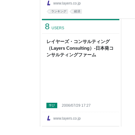
略：共通プロセス基盤で部門横断連携を強化し、
www.layers.co.jp
長を支援します。 企業業績が好調であり、株価も
ランキング
経済
経済は、失われた30年から抜け出しつつあります
のでしょうか。 日本経済は、知識集積度の高いも
8
USERS
レイヤーズ・コンサルティング
（Layers Consulting）-日本発コ
ンサルティングファーム
2006/07/29 17:27
学び
www.layers.co.jp