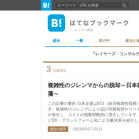
トップへ戻る
総合
一般
世の中
政治と
『レイヤーズ・コンサルティン
3
USERS
複雑性のジレンマからの脱却～日本
箋～
この記事の要約 日本企業はECI（経済複雑性指
方、複雑性のジレンマにより設計同期負荷やリー
が発生し、コストが指数関数的に増大しています
とDX・プラットフォーム化による解決策を紹介し
ること 複雑性ジレンマの要因：設計同期の負荷増
2023/03/27 22:11
政治と経済
指数関数的増大を招きます。 DXによる効率化：
ータを一元管理し、複雑性起因の非効率を低減しま