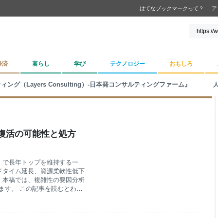
はてなブックマークって？
ア
経済
暮らし
学び
テクノロジー
おもしろ
グ（Layers Consulting）-日本発コンサルティングファーム』
復活の可能性と処方
標）で長年トップを維持する一
ドタイム延長、資源柔軟性低下
。本稿では、複雑性の要因分析
ます。 この記事を読むとわか
加やリードタイム延長がコスト
情報デジタル化で設計・工程デ
す。 プラットフォーム化戦