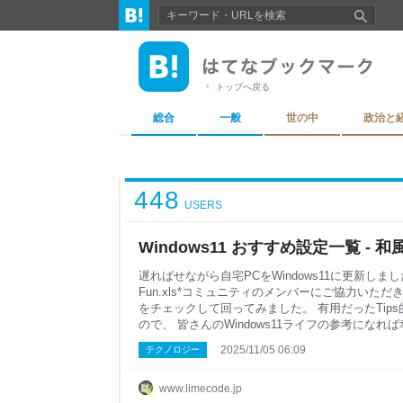
トップへ戻る
総合
一般
世の中
政治と
448
USERS
Windows11 おすすめ設定一覧 -
遅ればせながら自宅PCをWindows11に更新しました
Fun.xls*コミュニティのメンバーにご協力いた
をチェックして回ってみました。 有用だったTip
ので、 皆さんのWindows11ライフの参考になれ
レイ サウンド 通知 電源・ストレージ・近距離共有
2025/11/05 06:09
テクノロジー
イセンス認証・トラブルシューティング・回復 以下 バ
デバイス デバイス プリンターとスキャナー モバ
ペン 他 ネットワークとインターネット 個人用設定
www.limecode.jp