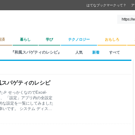
はてなブックマークって？
ア
経済
暮らし
学び
テクノロジー
おもしろ
『和風スパゲティのレシピ』
人気
新着
すべて
 和風スパゲティのレシピ
🎉 せっかくなのでExcel-
だき、 「設定」アプリ内の全設定
s的な設定を一覧にしてみました
ば幸いです。 システム ディスプ
 マルチタスク 開発者向け ラ
ージョン情報 Bluetoothと
イルデバイス・カメラ マウス
 背景 色 テーマ・動的ライテ