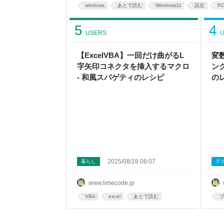
ィング・ロック画面 テキスト入力 スタート タス
windows
あとで読む
Windows11
設定
P
リ アカウント 時刻と言語 ゲーム アクセシビリテ
5
4
USERS
U
【ExcelVBA】一回だけ曲がるL
変
字矢印コネクタを挿入するマクロ
ン
- 和風スパゲティのレシピ
の
2025/08/18 08:07
暮らし
テ
www.limecode.jp
VBA
excel
あとで読む