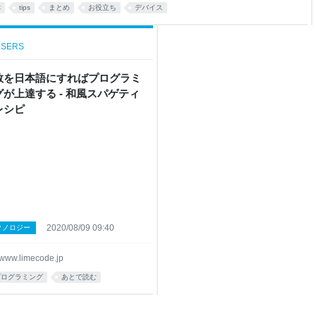
クバー タスクバーの動作 アプ
C
tips
まとめ
お役立ち
デバイス
ィ テキストのサ
SERS
数を日本語にすればプログラミ
グが上達する - 和風スパゲティ
レシピ
2020/08/09 09:40
クノロジー
www.limecode.jp
プログラミング
あとで読む