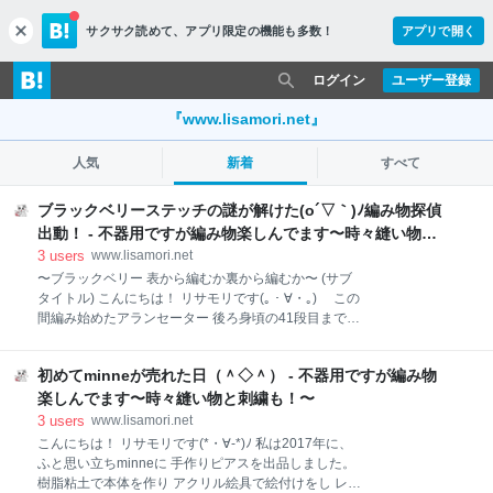
サクサク読めて、
アプリ限定の機能も多数！
アプリで開く
c
l
o
ログイン
ユーザー登録
s
e
『www.lisamori.net』
人気
新着
すべて
ブラックベリーステッチの謎が解けた(o´▽｀)ﾉ編み物探偵
出動！ - 不器用ですが編み物楽しんでます〜時々縫い物と
刺繍も！〜
3
users
www.lisamori.net
〜ブラックベリー 表から編むか裏から編むか〜 (サブ
タイトル) こんにちは！ リサモリです(｡・∀・｡)ゝ この
間編み始めたアランセーター 後ろ身頃の41段目まで編
みました♪ 編んでいくとどんどん模様が繋がって 浮か
び上がってくるのが とっても楽しいです(＾∀＾)！ し
初めてminneが売れた日（＾◇＾） - 不器用ですが編み物
かし編み始めの時、しばし唸っておりました…😱 それ
は、ブラックベリーステッチの謎が解けなかったから
楽しんでます〜時々縫い物と刺繍も！〜
です。 これがブラックベリーステッチです。 またの名
3
users
www.lisamori.net
をトリニティステッチとも言うそうです。 本にブラッ
こんにちは！ リサモリです(*・∀-*)ﾉ 私は2017年に、
クベリーステッチが載ってない たいがい複雑なステッ
ふと思い立ちminneに 手作りピアスを出品しました。
チは 編み方が本に載っていることが多いので、 本の中
樹脂粘土で本体を作り アクリル絵具で絵付けをし レジ