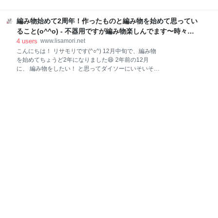
をくまなく探しましたが 無い… うそーーん😭 しか
ンでコーティングした こけしピアスちゃんでした。 レ
し、令和の時代はYouTubeという強い味方がいるので
ジンを固めてるこけしちゃんは 何度見ても日サロで焼
検索すれば大丈夫さっ！ この動画を見つけ、 何度も何
編み物始めて2周年！作ったものと編み物を始めて思ってい
いてるギャルこけし にしか見えない(￣▽￣)ww そし
度も再生しては停止を繰り返して 試してみました。 最
て、細かい作業が苦手な私にしては かなり頑張ったも
ること(o^^o) - 不器用ですが編み物楽しんでます〜時々縫
初は意味わからな
のが完成しました。 しかし、この１つでminneの出品
い物と刺繍も！〜
4
users
www.lisamori.net
は 止まってしまい こけしピアス１つだけが永遠にぽつ
こんにちは！ リサモリです(^○^) 12月中旬で、編み物
んと置かれてる不思議なショップ となっておりまし
を始めてちょうど2年になりました😆 2年前の12月
た。 それから数年、たった一つの商品しか置いていな
に、 編み物をしたい！ と思ってダイソーにいそいそと
いショップから購入する人はもちろんなかなかおら
材料を 買いに行ったのが、 ついこの間のような、遠い
ず、 でも、こけしちゃんはひっそりとニコニコし続け
昔のような 不思議な気持ちです。 お祝いのホットケー
ておりました。 それが！！ なんと今月ご購入頂けたの
キ焼いてみた チョコペンで文字と編み物の絵を描いて
です！！！ わーーい😆😆 本当にありがたいことであ
周りにホイップを乗せようと考えてました。 こういう
ります🙇‍♀️
の しかし、ほんの15秒くらいでチョコが ペン先で固
まってしまい、 2周年の文字を書くのが精一杯でし
た… むずかしーー😭 そして完成したのが こんなボロ
ボロなものに…😭 ホイップクリームにつまようじを刺
して 毛糸玉🧶に見立てた…つもりです😭 しかしなん
だかよく分からない何かになってしまったー😭😭😭
編み物を始めて2年経って思うこと 最初に編んだのは
東海えりかさんのパンダバッグでした 編み物を始める
前にも、ハンドメイ