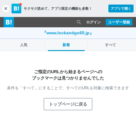
サクサク読めて、
アプリ限定の機能も多数！
アプリで開く
c
l
o
ログイン
ユーザー登録
s
e
『www.lockandgo65.jp』
人気
新着
すべて
ご指定のURLから始まるページへの
ブックマークは見つかりませんでした
条件を「すべて」にすることで、
すべてのURLを対象に検索できます
トップページに戻る