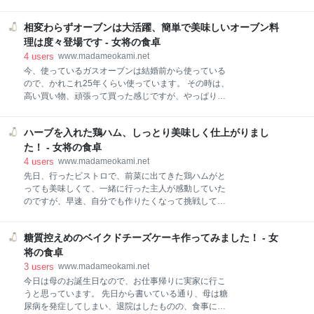
を家で手軽に味わえるなんて、ととっても嬉しくなり
ンド 麺類 お鍋の〆ラーメン パスタ 蟹クリームパスタ
ました。 そこで、またとっても簡単なソース、今度は
ハムのクリームパスタ おまけ コーヒータイムの生八ツ
相変わらずオーブンは大活躍、簡単で美味しいオーブン料
２種類に挑戦してみることにしました。 勿論、大成
橋 今週の朝ごはんあれこれ、具沢山カレーやジャンキ
功！ こんなに簡単とは思えないしっかり味わえるソー
理は度々登場です - 女将の食卓
ーも登場しました！ ご飯 カレーライス もともと
ス、これは当分、家飲みが楽しくなりそうです。 簡単
4
users
www.madameokami.net
おいしいお魚のソース２種類作って、味わってみまし
今、使っているガスオーブンは結婚前から使っている
た！ チーズソース 手順 出来上がり！ 焦がしバターの
ので、かれこれ25年くらい使っています。 その時は、
チーズ 手順 出来上がり！ ２種のソースのテーブル 簡
高い買い物、頑張って買った感じですが、やっぱりい
単おいしいお魚のソース２種類作って、味わってみま
いものは長年使えるんですね。 そして、我が家では本
した！ チーズソース まずは、チーズのソースから。
当によく使います。 レンジ機能もついていますが、オ
手順 １．バターを溶かして滑らかにします。 ２．パル
ハーブを入れた鶏ハム、しっとり美味しく仕上がりまし
ーブンで使うことのほうが多いかも、と思うくらいで
メザンチーズを細かくしたものを混ぜます。（粉チー
す。 オーブン料理は食べても美味しいですが、作るの
た！ - 女将の食卓
ズでも良いそうです。） ３．アーモンドプードル、パ
も簡単、本当に便利です。 最近もまたいろいろ使って
4
users
www.madameokami.net
プリカ
いるので、そんな簡単おいしい料理をご紹介します。
先日、行ったビストロで、前菜に出てきた鶏ハムがと
相変わらずオーブンは大活躍、簡単で美味しいオーブ
っても美味しくて、一緒に行った主人が感動していた
ン料理は度々登場です 鰯のパン粉焼き ローストビーフ
のですが、早速、自分でも作りたくなって挑戦してい
鶏手羽中のグリル 牡蠣のグラタン 相変わらずオーブン
ました。 蒸し鶏は最近、よく作っていましたが、なん
は大活躍、簡単で美味しいオーブン料理は度々登場で
か違うらしいので、いつもとは違った作り方で。 そん
す 鰯のパン粉焼き 簡単で美味しい一品。 ひらいた鰯
糖質控えめのベイクドチーズケーキ作ってみました！ - 女
なこんなで作ってもらった鶏ハム、しっとりしていい
に塩胡椒をして、オリーブオイルをかけ、パン粉をま
香がしてとっても美味しかったです。 ハーブを入れた
将の食卓
ぶしてオーブンで焼くだけです。 今回、よりヘルシー
鶏ハム、しっとり美味しく仕上がりました！ 鶏ハム仕
3
users
www.madameokami.net
に
込み 漬けこみ 火入れ ソース 盛り付け スペアリブの煮
今日は母のお誕生日なので、お仕事帰りに実家に行こ
込み ハーブを入れた鶏ハム、しっとり美味しく仕上が
うと思っています。 先日から書いている通り、母は糖
りました！ 鶏ハム仕込み 漬けこみ 鶏の胸肉を、お水
尿病を発症してしまい、退院はしたものの、食事に気