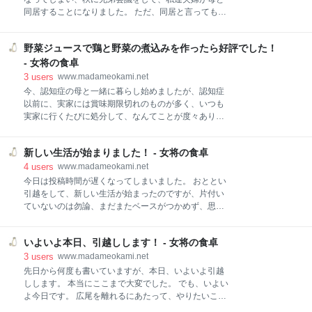
た。 秩父名物わらじカツ、秩父名物わらじカツ、山寿
同居することになりました。 ただ、同居と言っても、
さんで楽しんできました！とろろ蕎麦も最高です！ 山
30年以上経っている家だったので、最低限、水廻りの
寿さん 店頭 店内 メニュー 食べたもの＆飲んだもの 瓶
リフォームは必要。 １月にリフォームをして、１月末
ビール 月見とろろそば わらじカツ丼と肉汁一口蕎麦セ
野菜ジュースで鶏と野菜の煮込みを作ったら好評でした！
になんとか引越してきました。 長年、夫婦2人の生活
ット わらじカツ 秩父名物わらじカツ、秩父名物わらじ
だったので、大変なことは想像以上。 でも、なんとか
- 女将の食卓
カツ、山寿さんで楽しんできました！とろろ蕎麦も最
かんとか１ヶ月経ち、まだ片付いていませんが、ちょ
3
users
www.madameokami.net
高です
っとだけ明るい気持ちになってきました。 何十年かぶ
今、認知症の母と一緒に暮らし始めましたが、認知症
りの実家暮らし、認知症の母との３人暮らし、１ヶ月
以前に、実家には賞味期限切れのものが多く、いつも
経ちました！ 大変だったこと 認知症の母 通勤時間 ２
実家に行くたびに処分して、なんてことが度々ありま
人分が３人分に 良かったこと これから やれることは
した。 そして、今もあれこれ見つけては捨てて、をや
自分で 無理なく 何十年かぶりの実家暮らし、認知症の
っているのですが、先日、冷蔵庫の中から見つけたの
母との３人暮らし、１ヶ月経ちました！ 大変だったこ
新しい生活が始まりました！ - 女将の食卓
が野菜ジュース。 期限は少し切れていますが、未開封
と 認知症の母 やはりすぐに忘れてしまうので、何度も
だったので、それなら料理に使ってみようと、煮込み
4
users
www.madameokami.net
言わなくてはいけない、それはわかっていましたが、
を作ることにしました。 野菜ジュースで鶏と野菜の煮
今日は投稿時間が遅くなってしまいました。 おととい
込みを作ったら好評でした！ 材料 手順 出来上がり 食
引越をして、新しい生活が始まったのですが、片付い
べてました！ 野菜ジュースで鶏と野菜の煮込みを作っ
ていないのは勿論、まだまたベースがつかめず、思う
たら好評でした！ 材料 鶏もも肉 ２枚 玉葱 ２個 人
ように進んでいない状況です。 これから皆が平和に暮
参 １/３本 ズッキーニ １本 マッシュルーム 1パッ
らせるよう、試行錯誤、しばらく落ち着かないとは思
ク 野菜ジュース 1本 ウスターソース 醤油 塩 胡
いよいよ本日、引越しします！ - 女将の食卓
いますが、早く通常運転できるようにしたいです。 新
椒など 手順 １．鶏もも肉は、食べやすい大きさに切っ
しい生活が始まりました！ 観葉植物 壊れてしまったも
3
users
www.madameokami.net
て、塩.胡椒をし、オリーブオイルを敷いたフライパン
の 植え替え 今回の引越 理由 住んでみて これから 新し
先日から何度も書いていますが、本日、いよいよ引越
で焼き目がつくまで焼きます。 ２．玉葱はくし
い生活が始まりました！ 観葉植物 壊れてしまったもの
しします。 本当にここまで大変でした。 でも、いよい
昨日のブログに書きましたが、引越で、お気に入りの
よ今日です。 広尾を離れるにあたって、やりたいこと
観葉植物の鉢がこんなになってしまいました。 この赤
もあってそれもある程度できたし、あとは、新しい土