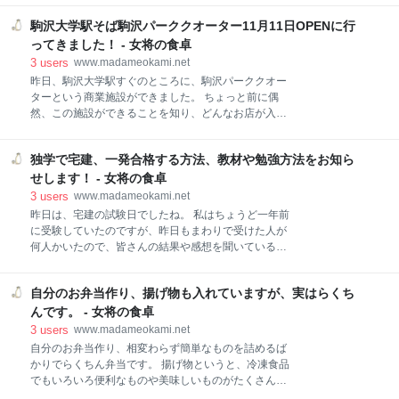
いのと、ラインなど気に入っていたのですが、こんな
地で早く慣れるようやっていこうと思っています。 い
に粉々に。 なんとも残念で、寂しい気持ちでいっぱい
駒沢大学駅そば駒沢パーククオーター11月11日OPENに行
よいよ本日、引越しします！ 広尾を離れます 大変だっ
だったのですが、主人が違う鉢にとりあえず植え替え
たこと リフォーム 不用品がいっぱい 捨てました 今度
ってきました！ - 女将の食卓
てくれました。（一番上の写真です） カーテンもまだ
の引っ越し先 これからもよろしくお願いします いよい
3
users
www.madameokami.net
私のものに変えられていないので、ちょっと好みが違
よ本日、引越しします！ 広尾を離れます とは言って
昨日、駒沢大学駅すぐのところに、駒沢パーククオー
も、主人の勤め先は広尾で、私は恵比寿で、お互い辞
ターという商業施設ができました。 ちょっと前に偶
めずに続けるので、この土地に全く来ないというわけ
然、この施設ができることを知り、どんなお店が入る
ではないのですが、この辺りを歩くことは減ります
のかチェックして、行ってみたいなぁと思っていた
ね。 久しぶり、13年ぶりの電車通勤、バス通勤です。
ら、ちょうどOPENの11月11日に、用事があって実家
どうなることやら。 落ち着いたらまたこの辺り、お散
独学で宅建、一発合格する方法、教材や勉強方法をお知ら
に行く予定があったので（実家は駒澤大学駅まで15分
歩しに来たいです。 大変だったこと リフォーム 今
くらい）、なんとか時間を作って行ってくることがで
せします！ - 女将の食卓
回、大変だったのは、引越準備だけに集中できなかっ
きました。 こういう商業施設っていろいろあります
3
users
www.madameokami.net
が、ターミナル駅とは違う雰囲気、落ち着く雰囲気で
昨日は、宅建の試験日でしたね。 私はちょうど一年前
した。 駒沢大学駅そば駒沢パーククオーター11月11
に受験していたのですが、昨日もまわりで受けた人が
日OPENに行ってきました！ 駒沢パーククオーター お
何人かいたので、皆さんの結果や感想を聞いているう
店マップ お店 スターバックスコーヒー 成城石井 お花
ちに、去年の感動がよみがえってきました。 そう、私
屋さん 鹿港 KALDI ロイヤルホスト ピッツェリア 屋上
は、去年、初めて受けたのですが、有難いことに一発
駒沢大学駅そば駒沢パーククオーター11月11日OPEN
自分のお弁当作り、揚げ物も入れていますが、実はらくち
合格。 普通に毎日お仕事をしていたので、学校に行く
に行ってきました！ 駒沢パーククオーター 自由通りと
時間もなく、不動産営業など現場の仕事をやっていた
んです。 - 女将の食卓
246がぶつかる場所、マルエツの隣
わけでもない私なので、完全なる独学。 でも、独学で
3
users
www.madameokami.net
もちゃんと受かります。 そんな勉強方法をお知らせし
自分のお弁当作り、相変わらず簡単なものを詰めるば
ますね。 独学で宅建、一発合格する方法、教材や勉強
かりでらくちん弁当です。 揚げ物というと、冷凍食品
方法をお知らせします！ 教材選び 模試など 予想問題
でもいろいろ便利なものや美味しいものがたくさんあ
独学で宅建、一発合格する方法、教材や勉強方法をお
るようですが、我が家は殆ど買ったことがないので、