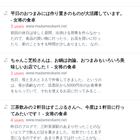
れ、いろんなお店のパンを味わいました！ パン 駒沢パ
冷やしほうとうも食べ、電車で帰ろうと思ったら、少
ーククオーターのパン屋さん 三茶のパン屋さんのパン
し発車の時間まであったので、この旅の締めくくりと
とお素麺 リトルマーメイドのパン パスタとパン 海老
平日のおつまみには作り置きのものが大活躍しています。
して、駅前、というか駅構内でスタンド飲みしてみま
もトマトクリームパスタとパンドミー 麺類 煮込みうど
した。 ワインが主流で、お土産も売っているのです
- 女将の食卓
ん カップヌードル 今週の朝ごはんあれこれ、いろんな
が、それもワインが主流。 甲府ならではですよね。 旅
3
users
www.madameokami.net
お店のパ
気分を味わえて楽しかったのでした。 甲府までの日帰
前回の休日は珍しく昼間、出掛ける用事を作らなかっ
り旅、〆はスタンド飲みで、お土産も買いました。 ス
たので、食品の買い物に行ったり、お花を買いに行っ
タンド飲み 葡萄酒一番館さん お土産 生の信玄餅 妹へ
たり、家のことをする時間が少しありました。 なの
ワインとビール 自分の家へパン 甲府までの日帰り旅、
で、お弁当のおかずやおつまみがすぐできるよう、ち
〆はスタンド飲みで、お土産も買いました。 スタンド
ょっと作り置きもしてみました。 そうしたら、やっぱ
飲み 葡萄酒一番館さん tabelog.com 甲府駅の改札を出
ちゃんこ芝松さんは、お鍋は勿論、おつまみもいろいろ美
り、とってもらくちん。 お弁当も詰めるだけ、という
るとすぐこちらのお店が見えて、行きから気になって
日が何日かありましたし、お夕飯もちょっと温めて、
味しいお店でした！ - 女将の食卓
いました。 なので、帰りには寄ろう、と最初か
味付けだけして、のようにささっと仕上げられて良か
3
users
www.madameokami.net
ったです。 やっぱり作り置きって、時間があるならや
先日、母と主人と３人で外食してきました。 というの
っておくに限りますね。 平日のおつまみには作り置き
は、母が高齢なので、目黒区から5000円分のお食事券
のものが大活躍しています。 ある日のテーブル いかと
をもらっていて、それを使えるお店に行ってみること
青菜の炒め物 ぶりの南蛮漬け 皮なし焼売 またある日
にしました。 スーパーなどで食品を買ってもよいので
のテーブル 肉団子と野菜のトマト煮 ポテトサラダと焼
すが、それだと普通に消えてしまう気がして、やっぱ
きもろこし 平日のおつまみには作り置きのものが大活
三茶飲みの２軒目はすこぶるさんへ、今度は１軒目に行っ
りたまには３人で外食してみよう、となったのです
躍しています。 ある日のテーブル この日は、主人に美
が、母はお酒が飲めないし、私達は飲みたいし、みん
てみたいです！ - 女将の食卓
味しいお肉を焼いてもらいましたが、あとはほぼ盛り
なが楽しめるお店ってなかなか難しい。 ずっといろい
4
users
www.madameokami.net
付けだ
ろ悩んでいましたが、ふと思いついて、気になってい
昨日のブログで、三軒茶屋駅のあまり行ったことのな
たちゃんこ屋さん芝松さんに行ってみることにしまし
いエリアで飲んだ話を書きました。 住所でいうと太子
た。 ちゃんこ芝松さんは、お鍋は勿論、おつまみもい
堂になるのですが、あまり奥までは行ったことがなか