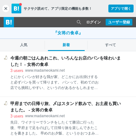
サクサク読めて、
アプリ限定の機能も多数！
アプリで開く
c
l
o
ログイン
ユーザー登録
s
e
『女将の食卓』
人気
新着
すべて
今週の朝ごはんあれこれ、いろんなお店のパンを味わいま
した！ - 女将の食卓
3
users
www.madameokami.net
とにかくパンが好きな我が家、どこかにお出掛けする
と必ずパンを買って帰ります。 パンって、初めてのお
店でも挑戦しやすい、というのがあるかもしれませ
ん。 今回は、気になっていたパン屋さん２軒行ってみ
たり、昔々買ったことのある久しぶりのパン屋さんで
甲府までの日帰り旅、〆はスタンド飲みで、お土産も買い
買ってみたり、いろんなパンを食べてみました。 自分
の好みで買うので、やはり同じようなパンを買ってし
ました。 - 女将の食卓
まうのですが、だからこそパン屋さんの違いをすごく
3
users
www.madameokami.net
感じることができた気がします。 好みが合うパン屋さ
先日、ワイナリーでランチをしたくて勝沼に行った
ん、また通いたいパン屋さんも見つけたので、また違
後、甲府まで足をのばして日帰り旅を楽しんできたこ
うパンも食べてみたいです。 今週の朝ごはんあれこ
とを書きました。 早めのお夕飯、というかおつまみと