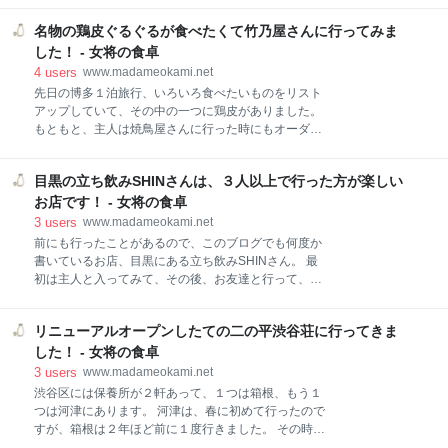
知らせします！ 教材選び やはり教材選びは大事だと思
どれを買ったら良いのかわかりません。 ただ、家でも
います。 勉強の仕方、自分に合っているやり方、とい
名物の鶏皮ぐるぐるが食べたくて竹乃屋さんに行ってみま
揚げ物は度々やるので、そういう時は、お弁当の分も
うのはそれぞれ違うと思います。 昨日、合格点をとれ
まとめて揚げておいてお弁当に詰めていきます。 勿
した！ - 女将の食卓
たはず（今年の合格点数はまだわからないので）の若
論、揚げたての美味しさには勝てませんが、それでも
4
users
www.madameokami.net
い彼に
お弁当らしい味わいになって、それはそれで美味しい
先日の博多１泊旅行、いろいろ食べたいものをリスト
です。 簡単で美味しい、それが私のお弁当、自分では
アップしていて、その中の一つに鶏皮がありました。
満足です。 自分のお弁当作り、揚げ物も入れています
もともと、主人は焼鳥屋さんに行った時にもオーダー
が、実はらくちんです。 海老フライ弁当 ししゃもの唐
するくらい鶏皮が好き。 私はそれを一口もらうくらい
揚げ弁当 前回のししゃも唐揚げ 今回のししゃも唐揚げ
ですが、名物とあれば本場のものも食べてみたい、そ
肉団子弁当 自分のお弁当作り、揚げ物も入れています
目黒の立ち飲みSHINさんは、３人以上で行った方が楽しい
れでお店を調べてみました。 最初は、屋台にありそう
が、実はらくちんです。 海老フライ弁当 上のお弁当で
だから屋台で食べよう、なんて言っていたのですが、
お店です！ - 女将の食卓
す。 海老フライ 鯵フライ パプリカとアスパラ天ぷら
先日も書いたとおり、思ったほど屋台が出ていなく
3
users
www.madameokami.net
鯖
て、屋台飲みができませんでした。 なので、美味しい
前にも行ったことがあるので、このブログでも何度か
鶏皮が食べられるお店を屋台ではなく、調べてみた
書いているお店、目黒にある立ち飲みSHINさん。 最
ら、ありました！ しかも、殆どのお店が17時開店なの
初は主人と入ってみて、その後、お友達と行って、妹
に、そのお店は、お昼からずっとやっているようで、
とも行っている楽しいお店なのですが、いっぱいメニ
半端な時間にも飲める、ちょうどいいお店だったの
ューがあるし、１品１品も結構量があるので、２人だ
で、行ってみました。 名物の鶏皮ぐるぐるが食べたく
リニューアルオープンしたての二の平渋谷荘に行ってきま
と食べきれないなぁといつも思っていました。 もっと
て竹乃屋さんに行ってみました！ 竹乃屋さん 店頭 メ
いろいろ食べたいのに、と思っていたのです。 今回、
した！ - 女将の食卓
ニュー お飲み物 鶏皮メニュー 焼鳥メニュー おつまみ
お友達と主人と私の３人で飲みに行くことになり、そ
3
users
www.madameokami.net
メニュー 食べ
れならばチャンス！と思い、こちらのお店を予約して
渋谷区には保養所が２軒あって、１つは箱根、もう１
行ってきました。 いろんなものをたくさん食べて飲ん
つは河津にあります。 河津は、春に初めて行ったので
で、やっぱり３人以上で行った方が良いお店みたいで
すが、箱根は２年ほど前に１度行きました。 その時が
す。 目黒の立ち飲みSHINさんは、３人以上で行った
初めての宿泊だったのですが、行った時にはもう”リニ