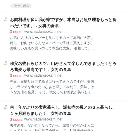
ろいろ美味しいお店でした！ ちゃんこ芝松さん 場所
ったので、いろんなお店がたくさんあって、八百屋さ
あとで読む
外観 メニュー おつまみメニュー お飲み物メニュー コ
んやお魚屋さんもあって下町みたいな雰囲気。 違った
ースメニュー お薦めメニュー 食べたもの＆飲んだもの
街、知らない街に来た感じがすごくしました。 そこで
お通しとハイボール もつ煮込み お刺身盛り合わせ 日
見つけたお店、いろいろ行ってみたいお店がたくさん
お肉料理が多い我が家ですが、本当はお魚料理をもっと食
本酒 焼鳥 にらユッケ とうもろこしの天ぷら ちゃ
あったのですが、今回は１つ、２軒目に行ってみまし
べたいです。 - 女将の食卓
た。 そうしたら、すごく流行っているお店でほぼ満席
3
users
www.madameokami.net
（私達はなんとか入れました）、どれも美味しそう
お気に入りのスーパーを見つけるのって本当に大変。
で、早速また行ってみたいお店になりました。 今後は
特に、お肉はいろんなスーパーで手軽に買えますが、
お腹を減らせていろいろ食べてみたいです。 三茶飲み
美味しいお魚を買うのって本当に大変。 引越して、ま
の２軒目はすこぶるさんへ、今度は１軒目に行ってみ
だ、お魚はここ、って決めているところはないので、
たいです！ すこぶるさん 場所 外観 メニュー ドリンク
美味しそうなお魚を見つけると買うしかない、となり
メニュー おつまみメニュー 食べたもの＆飲んだもの
秩父名物わらじカツ、山寿さんで楽しんできました！とろ
ます。 なので、必然的にお肉料理の日が多くなってい
すこぶるハイボールとお通し 煮込み 初鰹のたたき薬味
ますが、お魚料理も大好き。 最近は、先日、主人に作
ろ蕎麦も最高です！ - 女将の食卓
たっぷ
ってもらった照り焼きもとっても美味しかったです
3
users
www.madameokami.net
し、あとはお土産でいただいた大きな干物、フライな
先日、日帰り旅行で秩父に行ってきたのですが、美味
ども揚げ物。 また久しぶりに主人の煮付けも食べたく
しいランチを食べたいなぁと探してみたら、美味しそ
なったので、お願いしようか企んでいるところです。
うなお店を発見。 そう、秩父ってお蕎麦が美味しそう
お肉料理が多い我が家ですが、本当はお魚料理をもっ
なイメージ、と思っていたら、やはり美味しそうなお
と食べたいです。 焼き魚 照り焼き 揚げ物 唐揚げ フラ
蕎麦屋さんがいっぱいありますね。 中でも駅から近く
イ お肉料理が多い我が家ですが、本当はお魚料理をも
何十年かぶりの実家暮らし、認知症の母との３人暮らし、
て、わらじカツも有名なお店、山寿さんが良さそう、
っと食べたいです。 焼き魚 昨日のテーブルです。 弟
行ってみたい、と思い、駅に着いてから直行。 結構、
１ヶ月経ちました！ - 女将の食卓
はお土産を買うのが好きなので、いつもたくさん買っ
並んでいたのですが、それでも食べたい気持ちのほう
3
users
www.madameokami.net
てきてく
が強かったので、お店の前で待っていて、無事、美味
去年の夏、父が亡くなってから、認知症の母が１人に
しいお蕎麦とわらじカツを楽しむことができたのでし
なってしまい、秋に兄弟会議をして、私達夫婦が母と