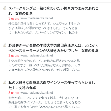
方が楽しいお店です！ メニュー 店内メニュー メニュ
ューアルする為に１度閉館になります”というのが決ま
ーブック 食べたもの＆飲んだもの 季節野菜のフリット
スパークリングと一緒に味わいたい簡単おつまみのあれこ
っていて、かれこれ２年くらい閉まっていました。 こ
と白ワイン きのこのサラダ 美食家のガレット タリア
の度、綺麗になって７月にOPENする、というのを聞
れ - 女将の食卓
ータ 海老といかと舞茸のバジル炒め 水茄子と新生姜と
いたので、せっかくなので、新しくなった二の平渋谷
3
users
www.madameokami.net
ル
荘に行ってみることにしました。 リニューアルオープ
外の風が気持ち良くなってきて、シュワっとするもの
ンしたての二の平渋谷荘に行ってきました！ 二の平渋
がより美味しい季節になってきました。 そんなとき
谷荘 予約 場所 外観 ロビー チェックインとチェックア
に、飲みたいのが、スパークリングワイン。 私の場
ウト お部屋 洗面 トイレ 廊下など お風呂 マッサージ
合、秋でも冬でもずっと飲んでいますが、特に飲みた
自販機 卓球 リニューアルオープンしたての二の平渋谷
くなる季節です。 お休みの日など、お昼から。 お家で
荘に行ってきました！ 二の平渋谷荘 hakone-
野菜巻き串が名物の学芸大学の薄田商店さんは、とにかく
も手軽に楽しみたいけれど、いったい、どんなおつま
shibuya.jp 予約 渋谷区の保養所は、渋谷区在住の方だ
みを合わせたら良いのかなぁ、と構えてしまったり、
ベビースターラーメンが大好きみたいでした - 女将の食卓
けでなく、在勤、在学の方も
悩んでしまう方もいらっしゃるかもしれません。 そん
3
users
www.madameokami.net
な方にもお薦めな、簡単おいしい、いつものおつまみ
お休み前だったので、どこか飲みに行きたいなぁと思
で、スパークリングワインに合うものをいくつかご紹
ったのですが、狙っていたお店がなんとお休み。 カウ
介します。 暑くなってきた今、爽やかに素敵な時間を
ンター飲みしたい気分だったので、それで探していた
過ごしませんか。 スパークリングと一緒に味わいたい
ら、ちょっと珍しい野菜巻き串のお店を見つけまし
おつまみあれこれ 野菜編 茄子の蒸し焼き フレッシュ
た。 焼鳥ではなく、野菜をお肉で巻いた串焼きのお店
トマトソース ニース風サラダ アヒージョ 魚介編 ムー
私の大好きな白身魚の白ワインソース作ってもらいまし
です。 いくつか候補店を見つけていたら、主人が、こ
ル貝の酒蒸し 海老と紫蘇の春巻 スパークリングと一緒
のお店気になる、と言ったので、予約して行ってみる
た！ - 女将の食卓
に味わいたいおつまみあれこれ 野菜編 茄子の蒸し焼
ことにしました。 いくつかコースがある中で、一番人
3
users
www.madameokami.net
き フ
気のものにして、足りなかったら追加しようと、実際
何年か前に、フレンチで食べて以来、大好きになった
２品追加して食べてみました。 野菜巻き串が名物の学
白身魚の白ワインソース。 むしょうに食べたくなるの
芸大学の薄田商店さんは、とにかくベビースターラー
で、家でも食べられたらいいなぁといつも思っていた
メンが大好きみたいでした 薄田商店さん 店頭 メニュ