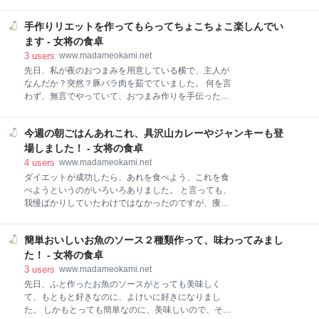
ず、あれっ？の連続でした。 ただ、お宿自体は、とっ
華飲みしてきました！ 鶏龍軒さん 店内 メニュー サイ
てもお得な価格（渋谷区の保養所だったので）でしっ
ドメニュー 一品料理 ご飯もの 麺類 食べたもの＆飲ん
手作りリエットを作ってもらってちょこちょこ楽しんでい
かり楽しむことができたので、一番の目的は達成。 そ
だもの 瓶ビールと春巻 餃子 酢豚 紹興酒のハイボール
れで、帰りに、少しは観光して行こうかと思ったので
ます - 女将の食卓
ラーメンと半チャーハンセット 前から気になっていた
すが、またつまずき、お土産も買えなかったので、帰
3
users
www.madameokami.net
広尾
り道の伊豆高原に寄ってみることにしました。 桜が終
先日、私が夜のおつまみを用意している横で、主人が
わってしまった河津旅行、どうなることやらから、結
なんだか？突然？豚バラ肉を茹でていました。 何を言
果オーライでした！ 伊豆急下田線 景色 我が家へお土
わず、無言でやっていて、おつまみ作りを手伝ったも
産 干物 観光協会での生こんにゃくとスティックセニョ
らおうと思ったら、茹でた後もなんだか忙しそう。 何
ール ル・フィアージュさんのパン 桜が終わってしまっ
を作っているのかなと思ったら、美味しいものが出来
た河津旅行、どうなることやらから、結果オーライで
今週の朝ごはんあれこれ、具沢山カレーやジャンキーも登
上がりました。 そう、手作りリエットでした。 私も
した！ 伊豆急下田線 行きの電車は久しぶりに踊り子号
昔、作ったことがあって、主人も何度か作ってくれま
場しました！ - 女将の食卓
に乗ったのですが、帰りの時間や計画はたてていなか
したが、最近食べていなくて、また食べたいね、と言
4
users
www.madameokami.net
ったので、
っていたのでした。 突然、美味しいものが出来上がっ
ダイエットが成功したら、あれを食べよう、これを食
たので、ちょっと出来立てを食べてみたらそれはそれ
べようというのがいろいろありました。 と言っても、
で美味しく、それからちょこちょこ楽しんでいます。
我慢ばかりしていたわけではなかったのですが、痩せ
実は、今回、初のものも入っていました。 手作りリエ
始めると、今、気を緩めるとすぐリセットされるので
ットを作ってもらってちょこちょこ楽しんでいます 作
は、ということを気にしてしまって、太りそうなもの
り方 出来上がり！ ある日のプレート 手作りリエット
簡単おいしいお魚のソース２種類作って、味わってみまし
はついつい避けていた気がします。 今、やっとたまに
を作ってもらってちょこちょこ楽しんでいます 作り方
は食べていいかも、というくらいになったので、今週
た！ - 女将の食卓
前に作った時に書いた記事です。 こちらに詳しく載っ
は、久しぶりに具沢山のカレーをたっぷり作ったり、
3
users
www.madameokami.net
ています
ジャンキーなものも食べてみました。 メリハリで楽し
先日、ふと作ったお魚のソースがとっても美味しく
めたらいいですね。 今週の朝ごはんあれこれ、具沢山
て、もともと好きなのに、よけいに好きになりまし
カレーやジャンキーも登場しました！ ご飯 カレーライ
た。 しかもとっても簡単なのに、美味しいので、それ
ス 牛ごぼうおこわ ジャンキーなもの パン オープンサ