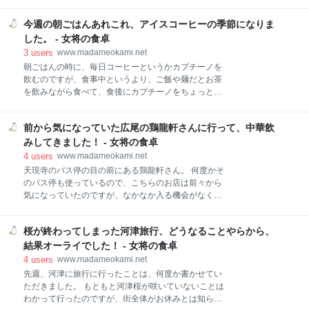
のですが、今回、主人が作ってくれることになり、大
ー おつまみメニュー お飲み物メニュー 飲み放題メニ
喜び。 そして、本当にとっても美味しかったので、ま
ュー コース コースのお飲み物メニュー テーブルセッ
今週の朝ごはんあれこれ、アイスコーヒーの季節になりま
たまた作ってくれるように何度も約束したのでした。
ト 食べたもの＆飲んだもの キャベツサラダ 極上トロ
私の大好きな白身魚の白ワインソース作ってもらいま
した。 - 女将の食卓
レバー 巻き串 塩唐揚げおろしポン酢 ささみ串 クリー
した！ 材料 手順 出来上がり！ 食べてみました！ 私の
3
users
www.madameokami.net
ム
大好きな白身魚の白ワインソース作ってもらいまし
朝ごはんの時に、毎日コーヒーというかカプチーノを
た！ 材料 白身魚（鱸・鰆） 白ワイン 生クリーム バタ
飲むのですが、食事中というより、ご飯や麺だとお茶
ー オリーブ 小麦粉 オリーブオイル 野菜（新玉葱・ズ
を飲みながら食べて、食後にカプチーノをちょっとし
ッキーニ） 塩・胡椒 お魚は、今回、鱸（すずき）を使
たスイーツと食べることが多いです。 主人は、コーヒ
ってみました。 あとは、お弁当にも持って行きたかっ
ーもごくごく飲むのが好きなので、真冬を過ぎたあた
たので、鰆（さわら）も。 真鯛でも舌平目でも、ま
前から気になっていた広尾の鶏龍軒さんに行って、中華飲
りからアイスコーヒーで飲んでいましたが、今週は
た、帆立のような貝にも美味しいソースだと思いま
29℃くらいになったこともあり、私もいよいよアイス
みしてきました！ - 女将の食卓
す。 野菜は、家にあったものを使っていますが、マッ
コーヒーを始めました。 今週の朝ごはんあれこれ、ア
4
users
www.madameokami.net
イスコーヒーの季節になりました。 アイスコーヒー パ
天現寺のバス停の目の前にある鶏龍軒さん。 何度かそ
ン ピザトースト オープンサンド 冷凍庫のパン パスタ
のバス停も使っているので、こちらのお店は前々から
ペペロンチーノ 海老のトマトパスタ 麺類 焼きそば 釜
気になっていたのですが、なかなか入る機会がなく
玉うどん 今週の朝ごはんあれこれ、アイスコーヒーの
て、何年もたっていました。 それが、去年、久しぶり
季節になりました。 アイスコーヒー 本当は淹れたてを
にお客さんと一緒に飲んだ時に、「最近、どこで飲ん
氷で飲めば良いのでしょうが、濃いのが好きなので、
桜が終わってしまった河津旅行、どうなることやらから、
でいますか？」と聞いたら、こちらのお店の名前が出
夜のうちに濃いめに淹れて冷やしています。 パン ピザ
てきました。 ちょっと前に、またこちらの前を通っ
結果オーライでした！ - 女将の食卓
トースト 上の写真です。 ピザトーストってたまに
て、やっぱり気になるなぁと思ったので、「えっ！あ
4
users
www.madameokami.net
のお店ですか？美味しいですか？」など、より興味が
先週、河津に旅行に行ったことは、何度か書かせてい
湧いてきて、今度行ってみよう！と思っていたのでし
ただきました。 もともと河津桜が咲いていないことは
た。 やっぱり信頼できる人の口コミって大事ですね。
わかって行ったのですが、街全体がお休みとは知ら
前から気になっていた広尾の鶏龍軒さんに行って、中