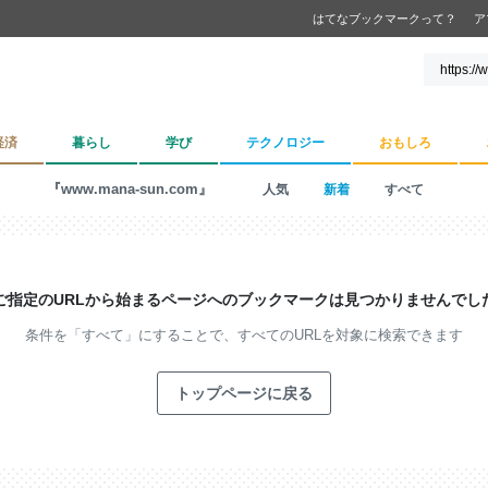
はてなブックマークって？
ア
経済
暮らし
学び
テクノロジー
おもしろ
『www.mana-sun.com』
人気
新着
すべて
ご指定のURLから始まるページへの
ブックマークは見つかりませんでし
条件を「すべて」にすることで、
すべてのURLを対象に検索できます
トップページに戻る