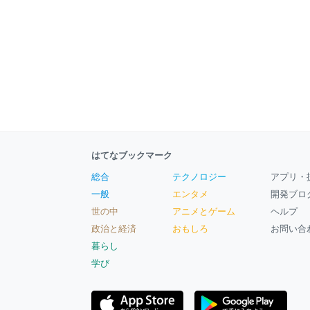
はてなブックマーク
総合
テクノロジー
アプリ・
一般
エンタメ
開発ブロ
世の中
アニメとゲーム
ヘルプ
政治と経済
おもしろ
お問い合
暮らし
学び