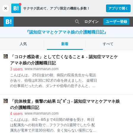
サクサク読めて、
アプリ限定の機能も多数！
アプリで開く
c
l
o
ログイン
ユーザー登録
s
e
『認知症ママとケアマネ娘の介護離職日記』
人気
新着
すべて
「コロナ感染者」として亡くなること🌷 - 認知症ママとケ
アマネ娘の介護離職日記
3
users
www.manmarun.com
こんばんは。 25日(金)の朝、病院の院長先生から電話
があり、伯母は8:30に92才の命を終えました。 金曜日
の仕事前だったため、ダンナや伯母の息子さんと、連
絡だけをとり、午前の訪問調査へ向かいました🚲️ 🍀🍀
🍀 院長先生と電話で話をした時に、確認したのです
「抗体検査」衝撃の結果 Σ(ﾟﾛﾟ;) - 認知症ママとケアマネ娘
が、やはり「コロナ感染者」として、扱われるとの説
明でした。 なので、面会はできないので、病院へ行く
の介護離職日記
事もなく、葬儀社からの連絡を、待つこととなりまし
4
users
www.manmarun.com
た。 訪問先では「申し訳ありませんが、急用の電話が
こんばんは。 8/2～8/5まで4日間の研修を受け、昨日
入るかもしれないので…」と伝えて、マナーモードを
は配属先への初出勤で…フラフラの1週間でした💦 配
解除していました。 1人1人にとって大切な、認定のた
属先が電車で片道30分程の、全く知らない場所にな