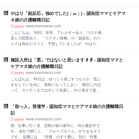
めの調査なので、動揺して判断を間違えることのない
り、独身時代以来の電車通勤が始まりました。 🍀🍀🍀
ように、 （平常心・平常心…）と自分の心に言い聞か
今日は7/30に受けた、コロナの抗体検査の結果を聞く
せながら、午前中2件の訪問を終えました💦 昼休みに
やはり「副反応」強めでした(；ω；) - 認知症ママとケアマ
ため、病院へ行きました🏥 6/29にワクチン（モデル
葬儀社から電話があり、これからの流れや、費用につ
ナ）1回目の接種を受け、重めの副反応が起きまし
ネ娘の介護離職日記
いて説明がありました。 コロナ感染者のた
た。 今年の1月に、「コロナウィルス」に感染し、肺
3
users
www.manmarun.com
炎を起こし入院しています。 下記の2つの情報から、2
こんにちは。 50代、女性、アレルギーあり、コロナ感
回目のワクチン接種はキャンセルし、抗体検査を受け
染と入院歴あり… 「ワクチン接種」の「副反応」のリ
て、「抗体量」を確認することにしました。 ①感染し
スクは高めだろうと、予想していましたが、やはり昨
た人は既に抗体ができているので、ワクチン接種1回
日は寝込むことになりました。 🍀🍀🍀 6/29の接種後、
でも、必要な抗体量ができている場合がある。 ②1回
夕方に肩の痛みと軽い頭痛、熱が籠るかんじがあり、
目の副反応より、2回目の副反応の方が強い。 （1回目
施設入所は「悪」ではないと思います👴👵 - 認知症ママと
16:30に事前に処方してもらった解熱鎮痛剤と胃薬を
接種の副反応が強かったので、2回目接種には命の危
服用しました。 その後、左肩の痛みが強くなってき
ケアマネ娘の介護離職日記
険も感じていました…💧） www.
て、イスを引いたり、トイレで下着や服（リラコ）を
3
users
www.manmarun.com
引き上げる動作に、左手が使えなくなりました。 しん
こんばんは。 昨日は、ゆっくり過ごすつもりが、窓ふ
どいので22:30に再度、薬を服用してベッドで横にな
きをしている内に、真剣になってしまい、 脚立にのぼ
りましたが、左肩の痛みのため、寝返りができず寝苦
って、カーテンまではずして洗濯し…やり過ぎて疲れ
しい…。 ウトウトするがあまり眠れず、夜中の2:30頃
ました💧 でも、きれいな窓に、白くなったカーテンが
に左肩の痛みと、ムカムカするような悪心で、目覚め
風に揺れると、スッキリしました🎵 🍀🍀🍀 他の方のブ
てしまいました。 体温を測定すると36,3℃でしたが、
「助っ人」登場🎊 - 認知症ママとケアマネ娘の介護離職日
ログを読んで、自分と考え方が違う方がいても、それ
薬を取りに起き上がると、悪寒がして歯がカチカチと
は当然なのですが… とても気になる記事を読んでしま
記
震えます。 熱が上がる前に、悪心や悪寒
い、書かない方がいいんだと思いますが、 書きます‼️
3
users
www.manmarun.com
（自分が止められない…💧） 「施設入所はケアマネの
朝、仕事に行く道、恐怖の坂の途中に、何か建設中で
敗北」という、記事を読んでしまったのです…。 ケア
す。 会社で聞くと、「グループホーム」ができるそう
マネをされていた方が、書かれていて、以前も「違和
です。 近隣には、「特養」のすぐ横に、別の「特養」