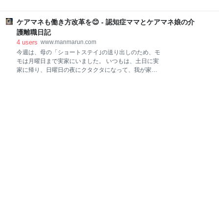
感」を感じたことがありました。 もちろん、「考え
が建設予定とか…💦 ここにも、高齢化の波が押し寄せ
方」は人それぞれなので、批判するとかではなく、自
ているようです。 会社の人は「働く人が、そんなにい
分の思いとして、書かせてもらいます✏️ 「ケアマネが
ケアマネも働き方改革を😊 - 認知症ママとケアマネ娘の介
るかが問題…」と、話していました😃 確かに、建物が
一生懸命、利用者や家族を支援していれば、在宅介護
できても、「働く人」が集まらず、「満床」にできな
護離職日記
を継続してもらえた…」というところに、 モ
い施設が増えています。 入所したい人がたくさんい
4
users
www.manmarun.com
て、建物や部屋があっても、「働く人」が足りないた
今週は、母の「ショートステイ｣の送り出しのため、モ
め、部屋が使えません…。 「特養」などの施設で働く
モは月曜日まで実家にいました。 いつもは、土日に実
のは、体力が必要です。「夜勤」もあり、モモぐらい
家に帰り、日曜日の夜にクタクタになって、我が家へ
の年齢では、とても厳しいです😅 なので、若いスタッ
帰ります🚃🚃🚃 そして、月曜日も休みをとっているの
フが多いですが、待遇（お給料や休日、福利厚生な
で、月曜日はゆっくり過ごし、身体と心をメンテナン
ど）を良くしてあげてほしい… と、おばさんモモは思
スします。 今週は、その月曜日まで実家にいたので、
います。 人の役に立つ、「やりがい」のある仕事なの
疲れを残したまま、火曜日の出勤となりました…😭 🍀
で、 若い人達が、「体や心を痛めずに」仕事ができ
🍀🍀 モモの勤務する会社では、ケアマネは会社から与
る、環境に
えられた携帯電話を、24時間持つように決められてい
ます。 なので、自宅へも持ち帰り、基本24時間、連絡
がとれるようになっています。 が、「ケアマネの休み
の日には、緊急時以外は、連絡をしない」とも、決ま
っています。☎️💦 できるだけ、出勤しているケアマネ
が、代わって対応を行います。 この決まりは、モモに
とって、とても助かります。 ケアマネも人間なので、
子育てや介護、自分の病気の治療など…