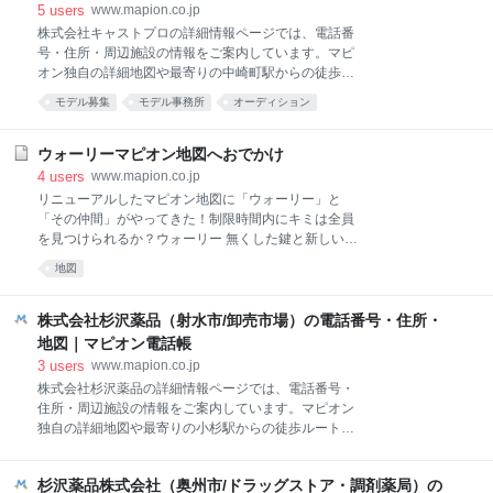
帳
5
users
www.mapion.co.jp
株式会社キャストプロの詳細情報ページでは、電話番
号・住所・周辺施設の情報をご案内しています。マピ
オン独自の詳細地図や最寄りの中崎町駅からの徒歩ル
ート案内など便利な機能も満載！
モデル募集
モデル事務所
オーディション
ウォーリーマピオン地図へおでかけ
4
users
www.mapion.co.jp
リニューアルしたマピオン地図に「ウォーリー」と
「その仲間」がやってきた！制限時間内にキミは全員
を見つけられるか？ウォーリー 無くした鍵と新しい冒
険を探して、世界中を飛び回る旅人。黒フレームのメ
地図
ガネと赤白のセーター、ニット帽が目印。 しろひげ 偉
大な魔法使い。無限の知恵と魔法で、ウォーリーをす
ばらしい旅へと連れて行ってくれます。 ウェンダ ウォ
株式会社杉沢薬品（射水市/卸売市場）の電話番号・住所・
ーリーの親友。おしゃれが大好きで、ウォーリーから
地図｜マピオン電話帳
世界中のファッション情報を教えてもらっている。 オ
3
users
www.mapion.co.jp
ドロー いつもウォーリーにいたずらを仕掛けてくる
株式会社杉沢薬品の詳細情報ページでは、電話番号・
が、毎回失敗してしまう。 ウーフ ウォーリーの大切な
住所・周辺施設の情報をご案内しています。マピオン
相棒。危険をすぐに察知してウォーリーを助けてくれ
独自の詳細地図や最寄りの小杉駅からの徒歩ルート案
る強い味方。 ザ ウォーリーウォッチャーズ ウォーリ
内など便利な機能も満載！
ーに付いて行く総勢25人の子どもたち。赤白のセータ
ーとニット帽は、ウォーリーとそっくり。 “Where’s
杉沢薬品株式会社（奥州市/ドラッグストア・調剤薬局）の