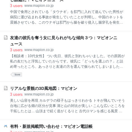
3
users
www.mapion.co.jp
中国で食用とされている「タウナギ」を肛門に入れて遊んでいた男性が
病院に運び込まれる事故が発生していたことが判明し、中国のネットを
震撼させている。このウナギは肛門から腸を破り侵入し腸穿孔を発生。
手術の末、無事タウナギは摘出されたという。中国のメディアは不思議
な遊びをする人が世の中に入るもんだと感想を漏らしている。 （画像）
友達の彼氏を奪う女に見られがちな傾向３つ：マピオンニ
この事件は、中国の女医が管理しているミニブログで判明した。そのブ
ログによると、男性がタウナギを肛門に入れて遊んでいたが、突如ウナ
ュース
ギが大腸に侵入し腸穿孔を引き起こしたのだという。タウナギの大きさ
3
users
www.mapion.co.jp
は50センチで、重さは600グラム。一晩かけて手術しようやくタウナギ
【相談者：10代女性】 つい先日、彼氏と別れちゃいました。その原因が
を摘出したのだという。 書き込みとともに大きなウナギと、血の付いた
私の友だちと浮気していたからです。彼氏に「どっちを選ぶの？」と詰
ガーゼがアップされており、生々しい事故の様子を伝えている。男性は
め寄ったところ、あっさりと友達の方を選んで振られてしまいました。
まだ入院しており経過を観察中なのだというが、体内で大量の出血をし
急に彼氏と友達の両方を失い、すごくショックで泣いてばかりいまし
love
ているようで重体のよう
た。今もまだ立ち直れていません。 でも、後から別の友達に聞いたとこ
ろ、浮気相手だった友達は昔から彼女持ちの男とばかり付き合う癖があ
ったようなのです。本当に辛いし悔しいけど、これからはそんな女に騙
リアルな景観の3D風地図：マピオン
されないようにしなきゃとも思ってます。友達の彼氏を平気で奪う女を
3
users
www.mapion.co.jp
見極めるにはどうすればいいのでしょうか？ ●Ａ．奪うことで何らかの
美しい山容を再現 カルデラの様子もはっきりわかる トキが飛んでいそう
気持ちが満たされる。そんな女性に注意しましょう！ ご質問ありがとう
台地に広がる畑の区分が見事 湖と山の対比が美しい こんな広いところを
ございます。コラムニストのLISAです。 恋人と友だちを同時に失ってし
干拓したとは… 山頂まで続く道がくるりと 古代ロマンを感じる風景 険
まうことって、本当に辛いですよね。それだけでなく、これから新しい
しい山岳が迫ってくる ここまであるんです！！ 中央構造線もクッキリと
出会いがある度に今
東京にも砂漠がある
有料・新規掲載問い合わせ：マピオン電話帳