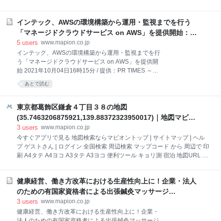
トに注力しています。 今後は【新卒採用支援数 1,000
ラデルフィアで撮影された動画が世界中に衝撃を与え
名】に向けて、採用支援の更なる向上に努めてまいり
ています。 薬物依存症の人々が、まるでゾンビのよう
ます。 代表取締役 山地 宏明のコメント 労働人口
インテック、AWSの環境構築から運用・監視までを行う
に徘徊しているのです。 [動画を見る] Streets of
Philadelphia, Kensington Avenue “Highlight” For the
「マネージドクラウドサービス on AWS」を提供開始：マ
month of August. - YouTube 「ゾンビタウン」と呼ば
ピオンニュース
5
users
www.mapion.co.jp
れるケンジントン通りを徘徊する薬物依存症の人々。
インテック、AWSの環境構築から運用・監視までを行
これが日常的な光景でありアメリカの深い闇を表して
う「マネージドクラウドサービス on AWS」を提供開
いるとのこと。 ヘロインを始めとしたドラッグが当た
始 2021年10月04日16時15分 / 提供：PR TIMES ～
り前に取引され、乱用者たちが多過ぎて取り締まるこ
AWS認定資格を持つ技術者が、お客様のAWS活用をサ
あとで読む
とも難しい状況になっているのだとか。 Googleスト
ポート～ TISインテックグループの株式会社インテッ
リートビューで見ても同様の光景が見られ、建物を破
ク（本社：富山県富山市、代表取締役社長：北岡隆
壊
之、以下インテック）は、アマゾン ウェブ サービス
東京都葛飾区鎌倉４丁目３８の地図
（AWS）の環境構築から運用・監視までを行う「マネ
(35.7463206875921,139.88372323950017)｜地図マピオ
ージドクラウドサービス on AWS」を 2021年10月よ
ン
3
users
www.mapion.co.jp
り提供開始したことを発表します。 ■背景 クラウドサ
今すぐアプリで見る 地図検索ならマピオントップ | サイトマップ | ヘル
ービスはシステム構築期間が短く、導入コストも低く
プ ゲストさん | ログイン 全国検索 周辺検索 マップコード から 周辺で 印
抑えられることから、一般企業にも広く普及していま
刷 A4タテ A4ヨコ A3タテ A3ヨコ 便利ツール キョリ測 宿泊 地図URL さ
す。中でもAWSは従量課金や俊敏性、マネージドサー
がす ルート検索 保存・履歴 ジャンル一覧 全てのジャンル こだわり検索
ビスなどさまざまな利点があり、導入する企業が増え
- 件表示／全 件中 （未設定） 全解除 前の20件 次の20件 ※広告情報が含
ています。一方で、AWSには絶えず新機能が追加され
健康経営、働き方改革における生産性向上に！企業・法人
まれています。 ジャンル一覧 検索結果がありませんでした。 場所や縮
るため、サービス機能
尺を変更するか、検索ワードを変更してください。 グルメ ホテル・旅館
のための有国家資格者による出張鍼灸マッサージ
検索 ショッピング 学校・習い事 官公庁その他施設建物名・ビル名 季節
「OFFICE CARE」（オフィスケア）をスタート：マピオ
3
users
www.mapion.co.jp
のイベント・スポット 自然スポット 駅 バス停・交通機関 ドライブ・カ
ンニュース
健康経営、働き方改革における生産性向上に！企業・
ー用品 病院 銀行・保険・証券 美容・健康・ヘルスケア 生活サービス公
法人のための有国家資格者による出張鍼灸マッサージ