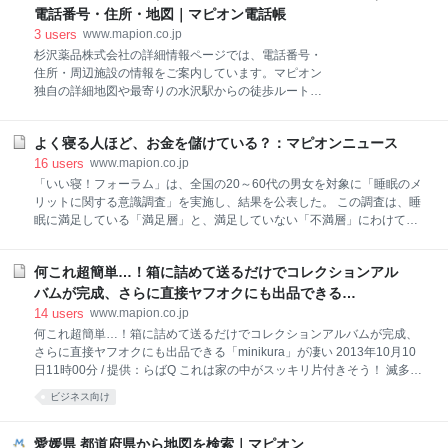
Wally?” TM & ©Classic Med
電話番号・住所・地図｜マピオン電話帳
3
users
www.mapion.co.jp
杉沢薬品株式会社の詳細情報ページでは、電話番号・
住所・周辺施設の情報をご案内しています。マピオン
独自の詳細地図や最寄りの水沢駅からの徒歩ルート案
内など便利な機能も満載！
よく寝る人ほど、お金を儲けている？：マピオンニュース
16
users
www.mapion.co.jp
「いい寝！フォーラム」は、全国の20～60代の男女を対象に「睡眠のメ
リットに関する意識調査」を実施し、結果を公表した。 この調査は、睡
眠に満足している「満足層」と、満足していない「不満層」にわけて実
施。すると、「満足層」と「不満層」の間には、年収に差が見られるこ
とが判明した。 年収別に見てみると、年収700万円以上の割合は、「満
何これ超簡単…！箱に詰めて送るだけでコレクションアル
足層」は13.1％、「不満層」は8.1％とその差は1.6倍。1,000万円以上で
比較すると、「満足層」割合は、「不満層」に比べて2.5倍多いことが分
バムが完成、さらに直接ヤフオクにも出品できる
かった。 つまり、『睡眠に満足している＝高収入』ということなのだ。
「minikura」が凄い：マピオンニュース
14
users
www.mapion.co.jp
高収入というと、朝から晩まで仕事をしていると思われがち。しかし、
何これ超簡単…！箱に詰めて送るだけでコレクションアルバムが完成、
実際のところは、時間を有効に使うことが得意な人が高収入ということ
さらに直接ヤフオクにも出品できる「minikura」が凄い 2013年10月10
なのだろう。 では、収入が低い「不満層」でも、時間をうまく節約しな
日11時00分 / 提供：らばQ これは家の中がスッキリ片付きそう！ 滅多に
がら、高収入に近づき、満足した睡眠を得ることはできないのだろ
取り出さないけど、レアだったり思い出や愛着があってなかなか処分で
ビジネス向け
きない品々が、収納スペースにぎっしり…なんて、誰もが抱える悩みで
すよね。 そんな人にとって救世主となりそうな、寺田倉庫が運営する「
minikura 」というオンライントランクサービスがあるのですが、実際に
愛媛県 都道府県から地図を検索｜マピオン