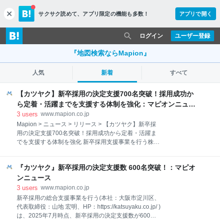
サクサク読めて、
アプリ限定の機能も多数！
アプリで開く
c
l
o
ログイン
ユーザー登録
s
e
『地図検索ならMapion』
人気
新着
すべて
【カツヤク】新卒採用の決定支援700名突破！採用成功か
ら定着・活躍までを支援する体制を強化：マピオンニュー
ス
3
users
www.mapion.co.jp
Mapion > ニュース > リリース > 【カツヤク】新卒採
用の決定支援700名突破！採用成功から定着・活躍ま
でを支援する体制を強化 新卒採用支援事業を行う株式
会社カツヤク（本社：大阪市淀川区、HP：
https://katsuyaku.co.jp/）は、2026年7月時点で新卒採
『カツヤク』新卒採用の決定支援数 600名突破！：マピオ
用の決定支援数700名を突破いたしました。 少子化や
売り手市場の継続により、新卒採用は年々難易度が高
ンニュース
まっています。企業が学生と出会うだけでなく、内定
3
users
www.mapion.co.jp
承諾後のフォローや入社後の早期定着までを見据えた
新卒採用の総合支援事業を行う(本社：大阪市淀川区、
採用活動が、これまで以上に重要となっています。 当
代表取締役：山地 宏明、HP：https://katsuyaku.co.jp/ )
社では、700名以上の採用決定支援を通じて培った知
は、2025年7月時点、新卒採用の決定支援数が600名