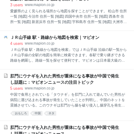
試してみたところ…これが実にイイんですよ！ minikuraって？
3
users
www.mapion.co.jp
minikuraは、ダンボール単位で大切な品々を保管してくれる、寺田倉庫
愛媛県のよく見られる場所から地図を探すことができます。 松山市 住所
が運営するオンライントランクルームサービス。パソコン、スマホから
一覧 [地図] 今治市 住所一覧 [地図] 四国中央市 住所一覧 [地図] 西条市 住
のアクセスに対応しています。 このminikuraが従来のトランクルームと
所一覧 [地図] 新居浜市 住所一覧 [地図] 宇和島市 住所一覧 [地図] 大洲市
違うのは、預けた品物の写真を
住所一覧 [地図] 八幡浜市 住所一覧 [地図] 伊予市 住所一覧 [地図] 松前町
(伊予郡) 住所一覧 [地図] 西予市 住所一覧 [地図] 東温市 住所一覧 [地図] 内
ＪＲ山手線 駅・路線から地図を検索｜マピオン
子町(喜多郡) 住所一覧 [地図] 愛南町(南宇和郡) 住所一覧 [地図] 砥部町(伊
予郡) 住所一覧 [地図] 久万高原町(上浮穴郡) 住所一覧 [地図] 伊方町(西宇
4
users
www.mapion.co.jp
和郡) 住所一覧 [地図] 鬼北町(北宇和郡) 住所一覧 [地図] 上島町(越智郡) 住
ＪＲ山手線 駅・路線から地図を検索」ではＪＲ山手線 沿線の駅一覧から
所一覧 [地図] 松野町(北宇和郡) 住所一覧 [地図]
ＪＲ山手線の全駅の地図を簡単に検索できます。各駅で乗り継ぎできる
路線を網羅し、路線一覧を探せて便利です。マピオンは日本最大級の地
図検索サイトです。
肛門にウナギを入れた男性が重体になる事故が中国で発生
し話題に：マピオンニュースの注目トピック
5
users
www.mapion.co.jp
中国で食用とされている「タウナギ」を肛門に入れて遊んでいた男性が
病院に運び込まれる事故が発生していたことが判明し、中国のネットを
震撼させている。このウナギは肛門から腸を破り侵入し腸穿孔を発生。
手術の末、無事タウナギは摘出されたという。中国のメディアは不思議
おもしろ
中国
ネタ
な遊びをする人が世の中に入るもんだと感想を漏らしている。
肛門にウナギを入れた男性が重体になる事故が中国で発生
し話題に：マピオンニュース