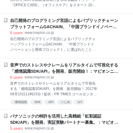
共施設 エンターテインメント スポーツ・レジャー 観光・温泉
「OFFICE CARE」（オフィスケア）をスタート 2019
年10月28日18時00分 / 提供：DreamNews 治療院・整
骨院業界の経営・WEBコンサルティング事業をおこな
自己開発のプログラミング言語によるパブリックチェーン
っている株式会社BE NOBLE（所在地：東京都中央
区、代表取締役：飯塚 伸之）は、企業・法人向け出張
プラットフォームGACHAIN、「中国ブランドイノベーシ
鍼灸マッサージによる従業員のココロとカラダの健...
ョンと開発プロジェクト」に選ばれたことを記念し、
6
users
www.mapion.co.jp
治療院・整骨院業界の経営・WEBコンサルティング事
Airdropイベントを開催中！：マピオンニュース
自己開発のプログラミング言語によるパブリックチェ
業をおこなっている株式会社BE NOBLE（所在地：東
ーンプラットフォームGACHAIN、「中国ブランドイ
京都中央区、代表取締役：飯塚 伸之）は、企業・法人
ノベーションと開発プロジェクト」に選ばれたことを
向け出張鍼灸マッサージによる従業員のココロとカラ
記念し、Airdropイベントを開催中！ 2018年06月12日
ダの健康支援サービス『OFFICE CARE』を2019年10
16時15分 / 提供：PR TIMES ~当プロジェクトによ
月9日より提供開始しました。 【画像
音声でのストレスやクレームをリアルタイムで可視化する
り、ブロックチェーン技術の新たな適用がはじまりま
https://www.dreamnews.jp/?action_
す~ 【開発】深セン智乾ブロックチェーン科技有限公
「感情認識SDK/API」を開発、販売開始！：マピオンニュ
司 GACHAIN は政府商取引を目的としたパブリックチ
ース
6
users
www.mapion.co.jp
ェーンプラットフォームとして開発されました。 現
音声でのストレスやクレームをリアルタイムで可視化
在、中国国内では既に政府業務による実用化が進んで
する「感情認識SDK/API」を開発、販売開始！ 2017年
おり、企業や個人による商取引への導入も実現可能な
09月15日11時23分 / 提供：PR TIMES コールセンター
時期を迎えました。 当プロジェクトにより、ブロック
やロボットなどの様々なシステムへ組み込み可能とな
感情認識
SDK
API
いじめ
IoT
チェーン技術の新たな適用がはじまります。 [画像1:
りました 株式会社スワローインキュベートは、パナソ
https://prtimes.jp/i/34900/2/resize/d34900-2-150360-
ニック株式会社の特許を活用した「音声による感情認
3.jpg ] １．
識技術」「感情認識 SDK/API」開発し、販売ならびに
パナソニックの特許を活用した高精細「虹彩認証
無料トライアル版の提供を開始します。 [画像:
SDK/API」を開発、実証実験パートナー募集。：マピオン
https://prtimes.jp/i/9287/8/resize/d9287-8-583363-
ニュース
5
users
www.mapion.co.jp
0.jpg ] 株式会社スワローインキュベート（本社：茨城