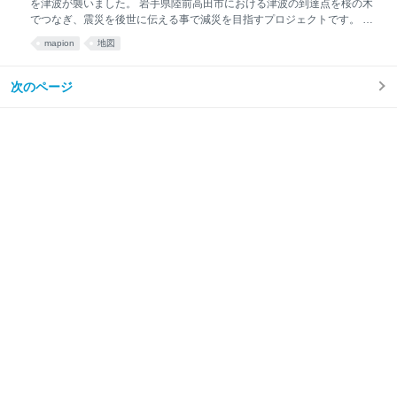
アップを予定しています。 通常あまりクルマの通らない細い道（登山道
を津波が襲いました。 岩手県陸前高田市における津波の到達点を桜の木
や農道、山間部の林道など）を追加 道路の車線幅をどの縮尺でも忠実に
でつなぎ、震災を後世に伝える事で減災を目指すプロジェクトです。 桜
再現（たとえば1車線道路は2車線より細くする） 山間部（山小屋情報な
ライン311プロジェクトでは、多くの方々の協力を必要としています。
mapion
地図
ど）や海岸周辺（岬など）の注記の充実 地形図、山岳地図の追加 引き続
さらに詳しい情報は、桜ライン311プロジェクトをご覧下さい。 株式会
き
社ONE COMPATH（ワン・コンパス）は、震災直後より"災害を後世に
伝える"、"減災"という視点でその方法を模索してきました。 近年も「日
次のページ
本海中部地震」「北海道南西沖地震」等による津波被害がありました。
しかし、20年、30年という月日の経過と共に、その到達点も津波があっ
た事自体も忘れ去られてしまいます。 「忘れない」「将来への引継ぎ」
として具体的な活動が必要と考えます。 ONE COMPATH（ワン・コンパ
ス）は、具体的継承活動である「桜ライン311