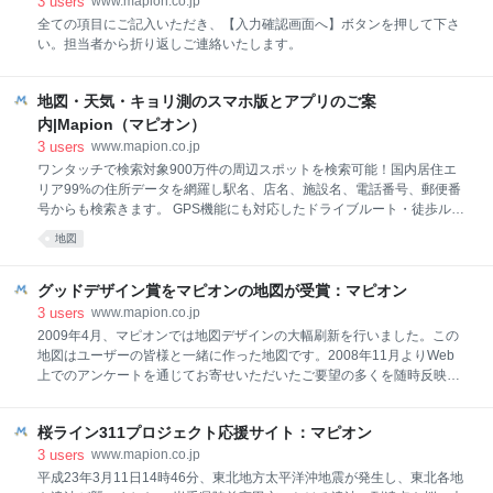
3
users
www.mapion.co.jp
全ての項目にご記入いただき、【入力確認画面へ】ボタンを押して下さ
い。担当者から折り返しご連絡いたします。
地図・天気・キョリ測のスマホ版とアプリのご案
内|Mapion（マピオン）
3
users
www.mapion.co.jp
ワンタッチで検索対象900万件の周辺スポットを検索可能！国内居住エ
リア99%の住所データを網羅し駅名、店名、施設名、電話番号、郵便番
号からも検索きます。 GPS機能にも対応したドライブルート・徒歩ルー
ト検索は出発地/目的地/経由地（経由地はドライブのみ）と検索条件を指
地図
定して道のりを検索できます！※一部機能にはプレミアム会員登録が必
要です。 （月額330円/税込）
グッドデザイン賞をマピオンの地図が受賞：マピオン
3
users
www.mapion.co.jp
2009年4月、マピオンでは地図デザインの大幅刷新を行いました。この
地図はユーザーの皆様と一緒に作った地図です。2008年11月よりWeb
上でのアンケートを通じてお寄せいただいたご要望の多くを随時反映し
てきました。これまでコメントをいただいたユーザーの皆様方には、心
よりお礼申し上げます。 ただ、今のところまだ対応できていないのが、
桜ライン311プロジェクト応援サイト：マピオン
「人の多いところばかりを検索するわけではない」 「市街地は格段に利
便性が向上したが山間部の情報が足りない」 といったユーザーの声で
3
users
www.mapion.co.jp
す。これを受け、たとえば以下の点について10月以降の順次バージョン
平成23年3月11日14時46分、東北地方太平洋沖地震が発生し、東北各地