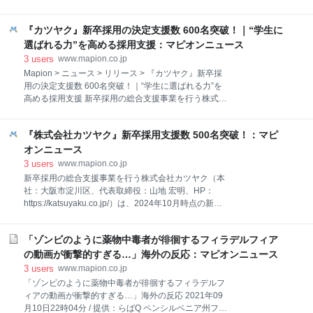
見をもとに、採用成功だけでなく、内定者フォローや
を突破しました。 画像1:
入社前研修、入社時フォローを含めた「定着・活躍」
https://www.atpress.ne.jp/releases/442233/LL_img_44
までを支援する体制を強化しております。 画像 :
『カツヤク』新卒採用の決定支援数 600名突破！｜“学生に
2233_1.jpg 決定支援数 600名突破！ ◆学生から選ば
https://newscast.jp/attachments/K8IfK
れる力を高め、採用成功に繋げる新卒採用支援 新卒採
選ばれる力”を高める採用支援：マピオンニュース
用における成功の鍵は、“まず学生から選ばれるこ
3
users
www.mapion.co.jp
と”です。 カツヤクは、人事ご担当者や経営者の皆さ
Mapion > ニュース > リリース > 『カツヤク』新卒採
まに、現場で実践できる伴走型の支援を提供していま
用の決定支援数 600名突破！｜“学生に選ばれる力”を
す。 ダイレクトリクルーティングの導入支援、求人メ
高める採用支援 新卒採用の総合支援事業を行う株式会
ディアの選定、インターンシップ設計、内定フォロ
社カツヤク（本社：大阪市淀川区、代表取締役：山地
ー、内定承諾者・辞退者のヒアリング支援まで、新卒
宏明、HP：https://katsuyaku.co.jp/）は、2025年7月時
採用業務を最適化するご支援をしています。 今後は、
『株式会社カツヤク』新卒採用支援数 500名突破！：マピ
点、新卒採用の決定支援数 600名を超えました。 [画像
これまでに構築してきた支援ノウハ
1:
オンニュース
https://prcdn.freetls.fastly.net/release_image/146203/8
3
users
www.mapion.co.jp
/146203-8-b0445d38f5c356361f0021a662994676-
新卒採用の総合支援事業を行う株式会社カツヤク（本
940x788.jpg?
社：大阪市淀川区、代表取締役：山地 宏明、HP：
width=536&quality=85%2C75&format=jpeg&auto=we
https://katsuyaku.co.jp/）は、2024年10月時点の新卒
bp&fit=bounds&bg-color=fff ] “学生に選ばれる力”を高
採用支援数が500名を突破しました。 [画像1:
め、企業の未来を支える採用支援 新卒採用成功の
https://prtimes.jp/i/146203/7/resize/d146203-7-
「ゾンビのように薬物中毒者が徘徊するフィラデルフィア
3607191d63a9ab6aec72-0.jpg ] 新卒採用支援数 500
名突破 私たちは、お客様に寄り添い、共に新卒採用の
の動画が衝撃的すぎる…」海外の反応：マピオンニュース
成功を目指して取り組んできました。 これまで多くの
3
users
www.mapion.co.jp
企業様と各業界に適した採用支援を行うことで、必要
「ゾンビのように薬物中毒者が徘徊するフィラデルフ
な人材の確保を実現してきました。 特に、求職者との
ィアの動画が衝撃的すぎる…」海外の反応 2021年09
接点を増やし、候補者体験を向上させる施策のサポー
月10日22時04分 / 提供：らばQ ペンシルベニア州フィ