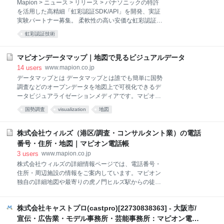
Mapion > ニュース > リリース > パナソニックの特許
県つくば市、代表取締役大野寿和）は、パナソニック
を活用した高精細「虹彩認証SDK/API」を開発、実証
株式会社 （本社：大阪府門真市、代表取締役：津賀一
実験パートナー募集。 柔軟性の高い安価な虹彩認証シ
宏、以下パナソニック）の特許を活用した「音声によ
ステムでハードウェアメーカーやシステムインテグレ
る感情認識技術」で 「怒り」「喜び」「平静」をリア
虹彩認証技術
ータなどのビジネスパートナーを募集します。 株式会
ルタイムに可視化する
社スワローインキュベートは、パナソニック株式会社
の特許を活用した「虹彩認証技術」「虹彩認証
マピオンデータマップ｜地図で見るビジュアルデータ
SDK/API」を開発し、この度ハードウェアメーカーや
14
users
www.mapion.co.jp
自動車会社、システムインテグレータ向けに実証実験
データマップとは データマップとは誰でも簡単に国勢
パートナーを募集開始します。 [画像:
調査などのオープンデータを地図上で可視化できるデ
https://prtimes.jp/i/9287/7/resize/d9287-7-569228-
ータビジュアライゼーションメディアです。マピオン
0.jpg ] 株式会社スワローインキュベート（本社：茨城
独自の位置情報分析ツール「loghouse」により分かり
国勢調査
visualization
地図
県つくば市、代表取締役：大野寿和、以下スワローイ
やすく表現されたビジュアルデータをマーケティング
ンキュベート）は、パナソニック株式会社（本社：大
リサーチや市場・競合調査の情報収集にご活用くださ
阪府門真市、代表取締役：津賀一宏、以下パナソニ
い。
株式会社ウィルズ（港区/調査・コンサルタント業）の電話
番号・住所・地図｜マピオン電話帳
3
users
www.mapion.co.jp
株式会社ウィルズの詳細情報ページでは、電話番号・
住所・周辺施設の情報をご案内しています。マピオン
独自の詳細地図や最寄りの虎ノ門ヒルズ駅からの徒歩
ルート案内など便利な機能も満載！
株式会社キャストプロ(castpro)[22730838363] - 大阪市/
宣伝・広告業・モデル事務所・芸能事務所：マピオン電話