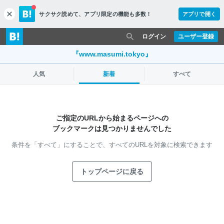
サクサク読めて、
アプリ限定の機能も多数！
アプリで開く
c
l
o
ログイン
ユーザー登録
s
e
『www.masumi.tokyo』
人気
新着
すべて
ご指定のURLから始まるページへの
ブックマークは見つかりませんでした
条件を「すべて」にすることで、
すべてのURLを対象に検索できます
トップページに戻る