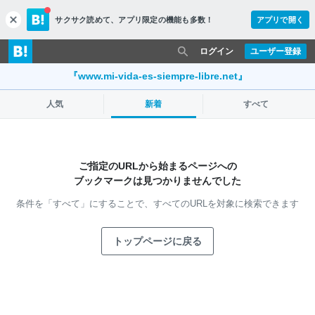
サクサク読めて、
アプリ限定の機能も多数！
アプリで開く
c
l
o
ログイン
ユーザー登録
s
e
『www.mi-vida-es-siempre-libre.net』
人気
新着
すべて
ご指定のURLから始まるページへの
ブックマークは見つかりませんでした
条件を「すべて」にすることで、
すべてのURLを対象に検索できます
トップページに戻る