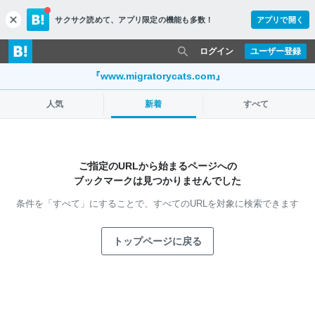
サクサク読めて、
アプリ限定の機能も多数！
アプリで開く
c
l
o
ログイン
ユーザー登録
s
e
『www.migratorycats.com』
人気
新着
すべて
ご指定のURLから始まるページへの
ブックマークは見つかりませんでした
条件を「すべて」にすることで、
すべてのURLを対象に検索できます
トップページに戻る