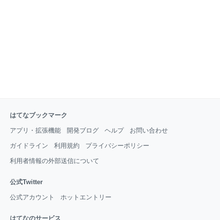
ます。 だったら、同条件で12/5に「再開」すると思う
じゃないですか？それが、本日12/5正午過ぎにようや
くアップされた野菜生活案件は…下記のようなお知ら
せ、そして商品ページになっていました。 そうです、
【第2弾】として、種類関係なく、合計12本まで。
はてなブックマーク
アプリ・拡張機能
開発ブログ
ヘルプ
お問い合わせ
ガイドライン
利用規約
プライバシーポリシー
利用者情報の外部送信について
公式Twitter
公式アカウント
ホットエントリー
はてなのサービス