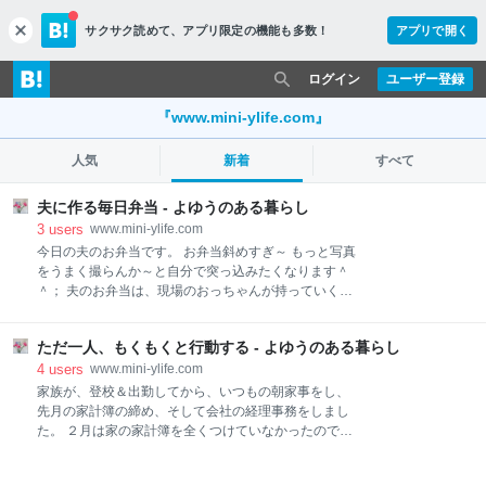
サクサク読めて、
アプリ限定の機能も多数！
アプリで開く
c
l
o
ログイン
ユーザー登録
s
e
『www.mini-ylife.com』
人気
新着
すべて
夫に作る毎日弁当 - よゆうのある暮らし
3
users
www.mini-ylife.com
今日の夫のお弁当です。 お弁当斜めすぎ～ もっと写真
をうまく撮らんか～と自分で突っ込みたくなります＾
＾； 夫のお弁当は、現場のおっちゃんが持っていくよ
うな、汁物、ご飯、おかずの順番にいれる筒形のお弁
当箱とシンプルな一段のお弁当箱を使い分けていま
ただ一人、もくもくと行動する - よゆうのある暮らし
す。 でも、今日は使い捨て。 夜に社員たちと飲みに行
くからです。 と言っても、忘年会などのがっつりした
4
users
www.mini-ylife.com
感じではなくて、もう少し気軽な感じで行くそうで
家族が、登校＆出勤してから、いつもの朝家事をし、
す。 明日も仕事ですしね。 このご時世、直接ではあり
先月の家計簿の締め、そして会社の経理事務をしまし
ませんが、じわりじわり仕事にも影響が出ていて、経
た。 ２月は家の家計簿を全くつけていなかったので、
理を担当している私としては、あまり明るくはなれな
１か月分まるまる集計やカード払いしたものをまとめ
いのですが、仕事が取れたお祝いだそうです。 みんな
ました。 ちょっとした仕事です＾＾； 家計簿そのもの