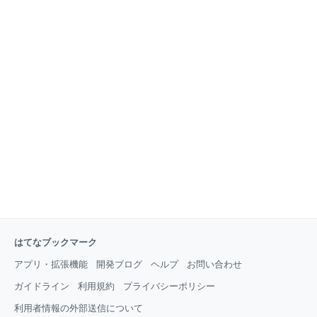
にも少し還元したいということで、夫が提案しまし
を断捨離してもいいのかなぁと思いつつ、頭の体操に
た。 利益ありありでもないので、規模を縮小していま
もなりそうなので、結局続けています。 昼からは、仕
す（笑） いつもは、卵焼き、緑の物（お浸しがおお
事。 こちらも同じように領収書のまとめから・・。 午
い）、副菜、肉を焼いたりメイン的な物を作るのです
前中も午後も結局同じようなことをしていました。 や
が、今日の夜は外食
らないといけないことを一人もくもくとしました。 お
かげで、すべて完了しました。 久しぶりの達成感で
す。 昨日は仕事でいつも行かない場所まで書類を取り
に行っていました。 急ぎではなかったのですが、行か
ないとなぁ、行くのめんどくさいなぁと思い続けるの
が嫌で行ってきました。 左は会社の事務作業のノート
です。 １年で１回しかしない仕事、贈答品のメモなど
をしてい
はてなブックマーク
アプリ・拡張機能
開発ブログ
ヘルプ
お問い合わせ
ガイドライン
利用規約
プライバシーポリシー
利用者情報の外部送信について