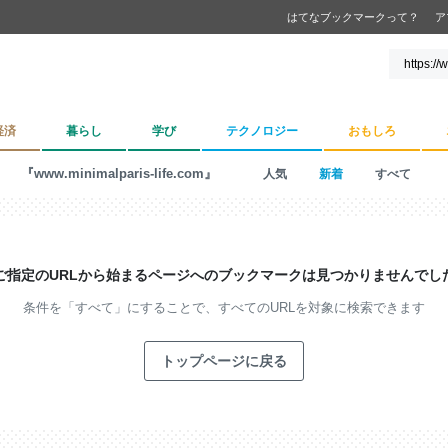
はてなブックマークって？
ア
経済
暮らし
学び
テクノロジー
おもしろ
『www.minimalparis-life.com』
人気
新着
すべて
ご指定のURLから始まるページへの
ブックマークは見つかりませんでし
条件を「すべて」にすることで、
すべてのURLを対象に検索できます
トップページに戻る