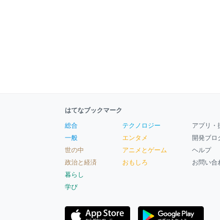
はてなブックマーク
総合
テクノロジー
アプリ・
一般
エンタメ
開発ブロ
世の中
アニメとゲーム
ヘルプ
政治と経済
おもしろ
お問い合
暮らし
学び