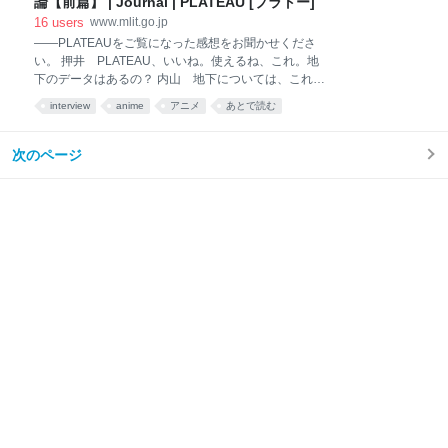
論【前篇】 | Journal | PLATEAU [プラトー]
発話に障がいがあり、音声による通報が困難な方であっても、LINE によ
16
users
www.mlit.go.jp
る通 報が可能となります。通報の流れは、別紙を参照してください。
——PLATEAUをご覧になった感想をお聞かせくださ
１．開始日時 令和６年３月２９日（金）正午 ２．使用方法 スマートフ
い。 押井 PLATEAU、いいね。使えるね、これ。地
ォンアプリケーション「LINE」に「国土交通省道路緊急 ダ
下のデータはあるの？ 内山 地下については、これま
で紙や2Dで管理されていたものを今後はPLATEAU上
interview
anime
アニメ
あとで読む
で規格統一させようという動きが進んでいます。セキ
ュリティの関係上、あまりオープンにできない部分も
あるのですが、これからどんどんデータ整備がなされ
次のページ
ていく分野ですね。 押井 地下というのは、かなり変
な空間になっているはずなんですよね。 矢部 押井さ
んが『機動警察パトレイバー』でやっていたみたい
に、昔の新橋駅とかね。地下の遺跡がどう見えるかと
いう視点は面白いですね。 押井 あとは地下壕の跡と
かね。どこでどう繋がっているのか、ぜんぜんわから
ない。撮影のときに見せてもらったけど、東京の地下
がどうなっているのか、その全貌はわからないんです
よね。豪雨が降ったときに水を貯める巨大な空間があ
るじゃない