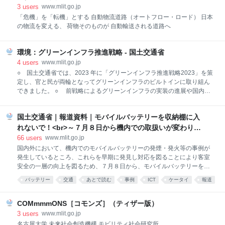
3
users
www.mlit.go.jp
「危機」を「転機」とする 自動物流道路（オートフロー・ロード） 日本
の物流を変える、 荷物そのものが 自動輸送される道路へ
環境：グリーンインフラ推進戦略 - 国土交通省
4
users
www.mlit.go.jp
○ 国土交通省では、2023 年に「グリーンインフラ推進戦略2023」を策
定し、官と民が両輪となってグリーンインフラのビルトインに取り組ん
できました。 ○ 前戦略によるグリーンインフラの実装の進展や国内外
の動向などを踏まえ、2025 年６月に策定した「国土交通省環境行動計
画」に係る実行計画として新たに「グリーンインフラ推進戦略2030」を
国土交通省｜報道資料｜モバイルバッテリーを収納棚に入
策定しました。 ○ 本戦略の計画期間は2030 年度までとし、「グリー
ンインフラの活用が当たり前の社会」の実現を図り、2050 年に向けて
れないで！<br>～７月８日から機内での取扱いが変わりま
「自然共生社会」の実現を目指します。 ○ 本戦略のポイントは以下の
す～
66
users
www.mlit.go.jp
３点です。 [1] グリーンインフラの普及に資するよう、定義や効果を整
国内外において、機内でのモバイルバッテリーの発煙・発火等の事例が
理等した上で更に分かりやすく説明。 [2] 「グリーンインフラの活用が
発生しているところ、これらを早期に発見し対応を図ることにより客室
当たり前の社会」の実現に向けた分野横断的な環境整備策をまとめ、初
安全の一層の向上を図るため、７月８日から、モバイルバッテリーを機
めて20 項目のＫＰＩを設定。 [3] 社会課題
内に持ち込む際は収納棚に入れずに、常に状態が確認できる場所に置い
バッテリー
交通
あとで読む
事例
ICT
ケータイ
報道
ていただく取扱いに変更いたしますので、ご理解ご協力をお願いいたし
ます。 スマートフォン、タブレット端末やゲーム端末等の携帯用電子機
器の普及拡大により、モバイルバッテリーを持ち運ぶ方が増えています
COMmmmONS［コモンズ］（ティザー版）
が、モバイルバッテリーに使用されているリチウムイオン電池は、外部
3
users
www.mlit.go.jp
からの衝撃等による内部短絡や過充電等により発熱、発火等のおそれが
名古屋大学 未来社会創造機構 モビリティ社会研究所