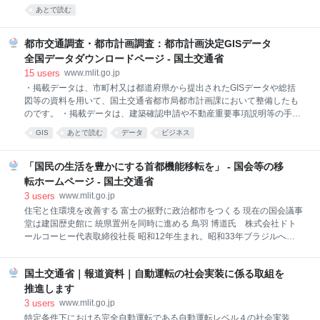
DATA x DATA のチカラを最大化する ProjectLINKS（リンクス）を始
あとで読む
種）における不正行為を認
動。 LINKS を通じてデータの可能性を引き出し、 新しい価値を創り出
します。 POWER of DATA x DATA
都市交通調査・都市計画調査：都市計画決定GISデータ
全国データダウンロードページ - 国土交通省
15
users
www.mlit.go.jp
・掲載データは、市町村又は都道府県から提出されたGISデータや総括
図等の資料を用いて、国土交通省都市局都市計画課において整備したも
のです。 ・掲載データは、建築確認申請や不動産重要事項説明等の手続
に用いることを保証するものではなく、参考情報として利用を想定して
GIS
あとで読む
データ
ビジネス
います。 ・掲載データに含まれる地区・地域の範囲は、概ねの位置を示
すものであり、実際の都市計画の決定範囲等と異なる場合があります。
・地方公共団体がGISデータを保有していない、あるいはGISデータとし
「国民の生活を豊かにする首都機能移転を」 - 国会等の移
て公表できないといった理由から、都市計画決定があっても本サイトに
転ホームページ - 国土交通省
掲載されていないデータがあります。 ・掲載データは、当該自治体の都
3
users
www.mlit.go.jp
市計画等の情報全てではないことがあります。 ・都市計画区域ポリゴン
住宅と住環境を改善する 富士の裾野に政治都市をつくる 現在の国会議事
を、行政区域界、市街化区域界、市街化調整区域界から作成している自
堂は建国歴史館に 統県置州を同時に進める 鳥羽 博道氏 株式会社ドト
治体が一部に含まれております。 ・掲載データは、最新のものではない
ールコーヒー代表取締役社長 昭和12年生まれ。昭和33年ブラジルへ単
ことがありま
身渡航。コーヒー農園等で3年間働いた後、帰国。昭和37年理想の会社
を自らの手でつくろうとドトールコーヒーを設立する。現在、ニュービ
国土交通省｜報道資料｜自動運転の社会実装に係る取組を
ジネス協議会副会長、日本フランチャイズチェーン協会理事、全日本コ
ーヒー協会理事、日本家庭用レギュラーコーヒー工業会副会長。著書に
推進します
「想うことが思うようになる努力」。 私の考えは、国民生活を豊かにし
3
users
www.mlit.go.jp
たい、特に先進国の中でも劣悪な住宅と住環境を改善したい、その目的
特定条件下における完全自動運転である自動運転レベル４の社会実装