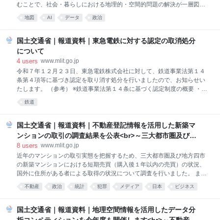
活用が一層進むことが期待されます。 ※本MCPでは、不動産情報ライブ
むことで、社会・暮らしにおける地理的・空間的問題の解決が一層図ら
ラリAPIで提供する35種
れるとの期待が寄せられています。 これを踏まえ、国土交通省及び内閣
地図
AI
データ
政治
官房においては、「ジオAI 研究会」を開催し、ジオAI（地理空間情報
×AI）に関する産学官の取組を戦略的に加速するため、ジオAI の推進・
実現に向けた課題整理や必要な取組について議論します。 ■第1回（開
国土交通省｜報道資料｜東急電鉄に対する認定の取消処分
催：令和8年2月9日） ○開催案内 報道発表資料 ○配付資料 ・議事
について
次第 議事次第 ・構成員名簿 構成員名簿 ・資料1 事務局資
4
users
www.mlit.go.jp
料 ・資料2-1 柴崎委員提供資料 ・資料2-2 清田委員提供資料 ・
令和７年１２月２３日、東急電鉄株式会社に対して、鉄道事業法第１４
資料2-3 髙瀬委員提供資料 ・資料2-4 島崎委員提供資料 ・資料
条第４項等に基づき認定を取り消す処分を行いましたので、お知らせい
2-5
たします。 （参考） ※鉄道事業法第１４条に基づく認定制度の概要 ・鉄
道事業者の申請に基づき、鉄道施設、車両の設計に関する業務の能力が
鉄道
一定の基準に適合 することについて、国土交通大臣が認定を行う。 ・認
定を受けた鉄道事業者は、社内において一定の手順・方法で設計業務を
管理することによ り、鉄道施設の変更申請等において、申請書類の記載
国土交通省｜報道資料｜不動産登記情報を活用した新築マ
事項、添付書類の一部を省略する簡略 化された手続によることができ
ンションの取引の調査結果を公表<br>～三大都市圏及び地
る。 ※経緯 ・平成１３年１２月１７日、国土交通大臣は、鉄道事業法第
方四市の短期売買や国外居住者による取得状況～
8
users
www.mlit.go.jp
１４条第１項に基づき東急電鉄株 式会社の鉄道施設・車両の設計に関す
近年のマンションの取引実態を把握するため、三大都市圏及び地方四市
る業務の能力を認定した。 （業務の種類：鉄道土木施設、鉄道電気施設
の新築マンションにおける短期売買（購入後１年以内の売買）の状況、
及び車両の設計に関する業務） （直近の更新後の有効期限：令和８年１
国外に住所がある者による取得の状況について調査を行いました。 ま
２月２４日
た、都心６区の新築マンションにおける価格帯別の短期売買、取得の状
不動産
政治
統計
犯罪
メディア
日本
ビジネス
況についても併せて分析しました。
社会
国土交通省｜報道資料｜地理空間情報を活用したデータ分