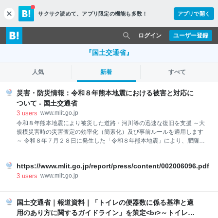
サクサク読めて、
アプリ限定の機能も多数！
アプリで開く
c
l
o
ログイン
ユーザー登録
s
e
『国土交通省』
人気
新着
すべて
災害・防災情報：令和８年熊本地震における被害と対応に
ついて - 国土交通省
3
users
www.mlit.go.jp
令和８年熊本地震により被災した道路・河川等の迅速な復旧を支援 ～大
規模災害時の災害査定の効率化（簡素化）及び事前ルールを適用します
～ 令和８年７月２８日に発生した「令和８年熊本地震」により、肥薩お
れんじ鉄道は八代～水俣間で運転取りやめが発生しております。 このた
び、８月１０日（月）を目処に代行バス輸送を開始できるよう、関係者
https://www.mlit.go.jp/report/press/content/002006096.pdf
と調整を進めつつ準備を行っていることについて、肥薩おれんじ鉄道
（株）において以下の通り発表しております。 詳細については、肥薩お
3
users
www.mlit.go.jp
れんじ鉄道ホームページ（https://www.hs-orange.com/）をご確認くださ
い。 令和8年熊本地震の影響による運行状況と一部区間の運行再開につ
いて / 肥薩おれんじ鉄道 PDF形式のファイルをご覧いただくためには、
国土交通省｜報道資料｜「トイレの便器数に係る基準と適
Adobe Acrobat Readerが必要です。 左のアイコンをクリックして
用のあり方に関するガイドライン」を策定<br>～トイレの