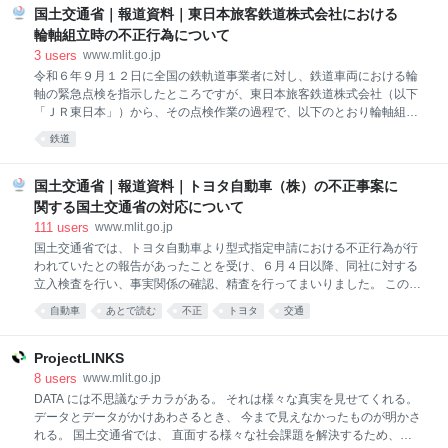
国土交通省｜報道資料｜東日本旅客鉄道株式会社における
震度6強の地震が起きた時、予防対策・避難行動は大
丈夫?を疑似体験するロールプレイングゲームです。
輪軸組立時の不正行為について
防災シミュレーター(内閣府)
3
users
www.mlit.go.jp
令和６年９月１２日に全国の鉄軌道事業者に対し、鉄道車両における輪
軸の緊急点検を指示したところですが、東日本旅客鉄道株式会社（以下
「ＪＲ東日本」）から、その点検作業の過程で、以下のとおり輪軸組立
時に不正行為があったことが確認されたとの報告を受けました。 このよ
鉄道
うな不正行為は、鉄道輸送の安全確保の仕組みを根底から覆す行為であ
り、極めて遺憾です。 国土交通省としては、ＪＲ東日本に対し、２４日
から特別保安監査を行い安全管理体制等について確認することとしてお
国土交通省｜報道資料｜トヨタ自動車（株）の不正事案に
ります。 引き続き、関係者を指導し、輸送の安全確保と再発防止の徹底
関する国土交通省の対応について
について、厳正に対処して参ります。 １．JR東日本からの報告概要 ○平
111
users
www.mlit.go.jp
成２０年から平成２９年３月までの間、在来線の輪軸組立時に、圧入力
国土交通省では、トヨタ自動車より型式指定申請における不正行為が行
値が規定値を超えた際、規定 値に収まるように記録簿に記載していた。
われていたとの報告があったことを受け、６月４日以降、同社に対する
○圧入力値が規定の範囲を下回っている車両については、車輪の内径と
立入検査を行い、事実関係の確認、精査を行ってまいりました。 この結
車軸の外径の差が
果を踏まえ、本日、国土交通省において、以下の対応を行います。
自動車
あとで読む
不正
トヨタ
交通
（１）立入検査の結果の公表 （２）是正命令の発出 （３）基準適合性確
認結果の公表及び現行生産車の出荷停止指示の解除 １．立入検査の結果
について 国土交通省は、５月末に不正行為（※）の報告のあったトヨタ
ProjectLINKS
自動車に対し、６月４日より立入検査を実施し、７月５日に同社より報
8
users
www.mlit.go.jp
告された調査結果の内容等も踏まえ、事実関係の確認、精査を行った。
DATA には不思議なチカラがある。 それは様々な真実を見せてくれる。
（※）意図的な、試験車両の加工、虚偽記載、データ改ざん等 その結
データとデータがかけあわさるとき、 今まで見えなかったものが明かさ
果、トヨタ自動車から報告があった７車種における不正行為の事実を認
れる。 国土交通省では、 直面する様々な社会課題を解決するため、
定するとともに、追加で７車種（現行生産車４車種、過去生産車３車