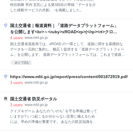
あります。 現在、国土交通省では、国際民間航空機関が定める国際基準
特任助教 早内 玄氏による第3回目の寄稿「データを介
に基づき、機内預け入れ荷物にモバイルバッテリーを含めることを禁止
した移動サービスの共創」 -を掲載しました。
しているほか、機内持込みについても持込み可能なモバイルバッテリー
の個数・容量を制限していると
国土交通省｜報道資料｜「道路データプラットフォーム」
を公開します<br>～<ruby>xROAD<rp>(</rp><rt>クロス
ロード</rt><rp>)</rp></ruby> の一環として、道路関係の
4
users
www.mlit.go.jp
データを集約、幅広く活用可能に！～
国土交通省道路局では、xROAD の一環として、道路に関する基礎的な
データを一元的に集約し、幅広く提供する「道路データプラットフォー
ム」を公開します。 道路データプラットフォームでは、これまで道路管
理者で共有されていた交通量やETC2.0 の速度データも公開となり、こ
あとで読む
れらのデータを誰もが見て、ふれて、使えるようになります。 活用可能
なデータを増やしていく等、今後も道路データプラットフォームの充実
を図ってまいります。 xROAD とは･･･データ利活用等により道路調査・
https://www.mlit.go.jp/report/press/content/001872919.pdf
維持管理等の高度化・効率化を図る道路システムのDX の取組 ○ 道路デ
3
users
www.mlit.go.jp
ータプラットフォームの機能 ・ ポータルサイト （URL：
https://www.xroad.mlit.go.jp/） データの概要や閲覧できるリンク、連携
するAPI 仕様書等を確認できる、道路関係の 情報を知る入口となるカタ
国土交通省 防災ポータル
ログサイト。 ・ 道路データ
3
users
www.mlit.go.jp
クイズ＆ゲーム あなたの “いのち” を守る準備は整って
いますか? いつ起こるか分からない災害に備えるため
には、早めの準備が重要です。 あなたの防災知識を今
すぐチェックし、後悔しないための最新情報を防災ポ
ータルで手に入れましょう! あなたのお家は大丈夫!?