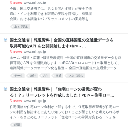
Adobe Acrobat Read
行列問題の改善に向けた対応方針をとりまとめ～
3
users
www.mlit.go.jp
今般、国土交通省では、男女を問わず誰もが安全で快
適にトイレを利用できる環境の実現を目指し、有識者
会議における議論やパブリックコメントの実施等を経
て、本日開催された第４回「国土交通省ジェンダー主
あとで読む
流化推進本部」において、「トイレの便器数に係る基
準と適用のあり方に関するガイドライン」を決定・公
表しました。 ○ 令和７年６月に閣議決定された「経
国土交通省｜報道資料｜全国の直轄国道の交通量データを
済財政運営と改革の基本方針2025」において、女性用
取得可能なAPI を公開開始します<br>～
トイレの 利用環境の改善に向けた対策の推進が位置付
<ruby>xROAD<rp>(</rp><rt>クロスロード</rt><rp>)
3
users
www.mlit.go.jp
けられ、国土交通省では、関係府省と連携の上、トイ
</rp></ruby> の取組として、道路関係データのオープン化
ホーム >報道・広報 >報道発表資料 >全国の直轄国道の交通量データを取
レの 行列問題の改善に向けた検討を進めてまいりまし
得可能なAPI を公開開始します ～xROAD(クロスロード) の取組として、
を推進～
た。 〇 女性用トイレの行列問題は長きにわたり指摘
道路関係データのオープン化を推進～ 全国の直轄国道の交通量データを
されており、国土交通省の調査によれば、多くの女性
取得可能なAPI を公開開始します ～xROAD(クロスロード) の取組とし
が トイレの利用にあたって「行列に並ばなければなら
データ
統計
API
交通
あとで読む
て、道路関係データのオープン化を推進～ 国土交通省道路局では、デー
ないこと」に対して不満を感じています。また、 男性
タ活用による施策の効率化・高度化、さらにはオープン・ イノベーショ
用トイレにおいても、利用者の回転率の低い大便器で
ンによるサービスの発掘に取り組むべく、xROAD の取組として、道路
国土交通省｜報道資料｜「住宅ローンの常識が変わ
行列が発生する場
関係データのオープン化を推進しています。 ５月12 日より、全国の直
る！？」リーフレットを作成しました！<br>～住宅ローン
轄国道において機械観測されている方向別交通量が取得可能 な交通量デ
の金利リスクの普及啓発に取り組みます～
5
users
www.mlit.go.jp
ータのAPI を公開します。 xROAD とは･･･データ利活用等により道路調
住宅価格や住宅ローン金利が上昇する中で、住宅取得希望者が住宅ロー
査・維持管理等の高度化・効率化を図る道路システムのDX の取組 1. 公
ンの利用を検討するにあたり知っておくことが望ましいと考えられるポ
開するデータの概要 常設
イントをまとめたリーフレット「住宅ローンの常識が変わる！？」を公
表しました。 ○我が国の住宅ローン利用者の約８割は、変動金利型住宅
経済
ローンを利用している状況ですが、 日本銀行のマイナス金利政策の解除