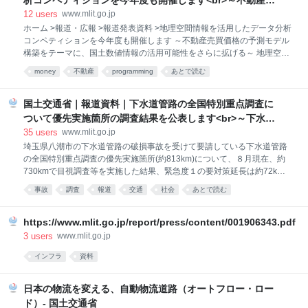
析コンペティションを今年度も開催します<br>～不動産売
買価格の予測モデル構築をテーマに、国土数値情報の活用
12
users
www.mlit.go.jp
可能性をさらに拡げる～
ホーム >報道・広報 >報道発表資料 >地理空間情報を活用したデータ分析
コンペティションを今年度も開催します ～不動産売買価格の予測モデル
構築をテーマに、国土数値情報の活用可能性をさらに拡げる～ 地理空間
情報を活用したデータ分析コンペティションを今年度も開催します ～不
money
不動産
programming
あとで読む
動産売買価格の予測モデル構築をテーマに、国土数値情報の活用可能性
をさらに拡げる～ ・データサイエンティスト等の高度IT人材による地理
空間情報の利用シーン拡大を目的とし、「不動産売買価格の予測モデル
国土交通省｜報道資料｜下水道管路の全国特別重点調査に
構築」をテーマとした、「第２回 国土交通省 地理空間情報データチャレ
ついて優先実施箇所の調査結果を公表します<br>～下水道
ンジ」を開催します。（実施概要は別紙１を参照ください。） ・令和６
管路に起因する道路陥没事故の未然防止に向けて～
35
users
www.mlit.go.jp
年度、国土交通省初のデータ分析コンペティション「第1回 国土交通省
埼玉県八潮市の下水道管路の破損事故を受けて要請している下水道管路
地理空間情報データチャレンジ～国土数値情報編～」（詳細は別紙２を
の全国特別重点調査の優先実施箇所(約813km)について、８月現在、約
参照ください。）を開催し、総勢1,500名超が参加し大成功を収めまし
730kmで目視調査等を実施した結果、緊急度１の要対策延長は約72km※
１、空洞は６箇所※２、確認されました。 ※１ 原則１年以内の速やかな
事故
調査
報道
交通
社会
あとで読む
対策が必要と見込まれる推計延長 ※２ 貫入試験などにより空洞があるこ
とが確定した箇所数 １ ８月時点での調査結果（概要） 下水道管路の全
国特別重点調査について、腐食しやすい箇所などの優先実施箇所に該当
https://www.mlit.go.jp/report/press/content/001906343.pdf
する管路延長は約813kmあり、こ れらの箇所で潜行目視やテレビカメラ
3
users
www.mlit.go.jp
による目視調査を約730km、打音調査等を約137kmで実施した結果、緊
インフラ
資料
急度１と判定 された要対策延長は約72km※１でした。また、空洞調査
（路面や管路内からの空洞調査、簡易な貫入試験など）を約285km で実
施した結果、空洞は６箇所※２で確認されました（
日本の物流を変える、自動物流道路（オートフロー・ロー
ド）- 国土交通省