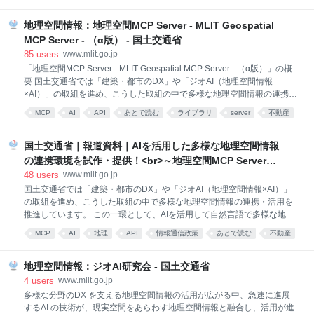
（令和６年３月）以降、政策金利の引上げを背景に、住宅ローン金利が
上昇傾向にあります。 また、昨今の住宅価格の上昇等により、35年を超
地理空間情報：地理空間MCP Server - MLIT Geospatial
える超長期の住宅ローンの利用者やペアローンの利用者も増加していま
MCP Server - （α版） - 国土交通省
す。 ○こうした住宅ローンの利用実態、環境変化の中では、住宅ローン
85
users
www.mlit.go.jp
返済が将来の家計の負担になり得ることから、 あらかじめ消費者が金利
「地理空間MCP Server - MLIT Geospatial MCP Server - （α版）」の概
リスク等について適切に理解しておくことが一層重要です。 ○国土交通
要 国土交通省では「建築・都市のDX」や「ジオAI（地理空間情報
省では、『「強い経済」を実現する総合経済対策』（令和７年11月21日
×AI）」の取組を進め、こうした取組の中で多様な地理空間情報の連携・
閣議決定）に基
活用を推進しています。 この一環として、AIを活用して自然言語で多様
MCP
AI
API
あとで読む
ライブラリ
server
不動産
な地理空間情報を容易に連携・活用できる環境を提供するため「地理空
開発
間MCP Server - MLIT Geospatial MCP Server - 」（α版）を試作し、公
開いたします。 本MCPサーバーでは「不動産情報ライブラリ」APIで提
国土交通省｜報道資料｜AIを活用した多様な地理空間情報
供する25種類※の不動産取引に関するデータを活用することができま
の連携環境を試作・提供！<br>～地理空間MCP Server（α
す。 これにより、GISやAPIに関する専門知識がなくとも、大規模言語モ
版）の公開～
48
users
www.mlit.go.jp
デル（LLM）等を活用して自然言語により地理空間情報を取得・活用す
国土交通省では「建築・都市のDX」や「ジオAI（地理空間情報×AI）」
ることが可能となるほか、データ取得・処理コストを
の取組を進め、こうした取組の中で多様な地理空間情報の連携・活用を
推進しています。 この一環として、AIを活用して自然言語で多様な地理
空間情報を容易に連携・活用できる環境を提供するため「地理空間MCP
MCP
AI
地理
API
情報通信政策
あとで読む
不動産
Server-MLIT Geospatial MCP Server-」（α版）を試作し、公開いたしま
す。本MCPサーバーでは「不動産情報ライブラリ」APIで提供する25種
類※の不動産取引に関するデータを活用することができます。 これによ
地理空間情報：ジオAI研究会 - 国土交通省
り、GISやAPIに関する専門知識がなくとも、大規模言語モデル（LLM）
4
users
www.mlit.go.jp
等を活用して自然言語により地理空間情報を取得・活用することが可能
多様な分野のDX を支える地理空間情報の活用が広がる中、急速に進展
となるほか、データ取得・処理コストを削減し、多様な地理空間情報の
するAI の技術が、現実空間をあらわす地理空間情報と融合し、活用が進