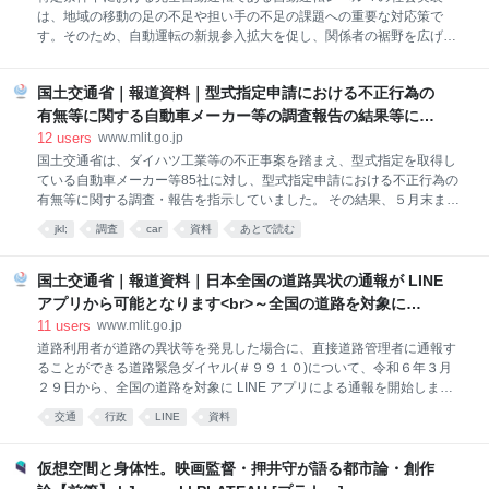
を達成する一手段として、国会や中央省庁などを新しい政治都市へ移転
は、地域の移動の足の不足や担い手の不足の課題への重要な対応策で
することが必要だというものです。 30年ほど前にドイツを訪れたとき、
す。そのため、自動運転の新規参入拡大を促し、関係者の裾野を広げる
住宅と住環境の美しさに感動したことを覚えています。それに比べて日
ため、初期投資の支援と審査手続の迅速化を進めます。 １．初期投資支
本の住宅と住
援の実施 令和6年4月5日から5月7日まで公募をしていました、地域公共
国土交通省｜報道資料｜型式指定申請における不正行為の
交通確保維持改善事業費補助金（自動運転社会実装推進事業）におい
て、全国を網羅する形で約100事業を採択することとしました。（別紙
有無等に関する自動車メーカー等の調査報告の結果等につ
１参照。個別の地方公共団体名は、関連する手続きが完了後、速やかに
いて
12
users
www.mlit.go.jp
公表いたします。） ２．自動運転の審査手続の迅速化 国土交通省は、警
国土交通省は、ダイハツ工業等の不正事案を踏まえ、型式指定を取得し
察庁・経済産業省と連携して、審査手続の迅速化のため、「自動運転の
ている自動車メーカー等85社に対し、型式指定申請における不正行為の
審査手続に必要な透明性・公平性を確保するための取組」として [1]国に
有無等に関する調査・報告を指示していました。 その結果、５月末まで
よるサポート体制の構築 [2]審査内容、手続及び様式等の明確化 [3]過去
に自動車メーカー計５社から、型式指定申請における不正行為が行われ
jkl;
調査
car
資料
あとで読む
の審査事
ていたとの報告がありました。 型式指定申請において不正行為を行うこ
とは、ユーザーの信頼を損ない、かつ、自動車認証制度の根幹を揺るが
す行為であり、新たな不正行為が明らかになったことは極めて遺憾で
国土交通省｜報道資料｜日本全国の道路異状の通報が LINE
す。 国土交通省としては、道路運送車両法に基づき、報告のあった５社
アプリから可能となります<br>～全国の道路を対象に
に対して更なる調査を実施し、その結果に基づき、厳正に対処してまい
LINE による道路緊急ダイヤル(＃９９１０)の運用を開始し
11
users
www.mlit.go.jp
ります。
ます～
道路利用者が道路の異状等を発見した場合に、直接道路管理者に通報す
ることができる道路緊急ダイヤル(＃９９１０)について、令和６年３月
２９日から、全国の道路を対象に LINE アプリによる通報を開始しま
す。 道路緊急ダイヤル(＃９９１０)では、道路の穴ぼこ、路肩の崩壊な
交通
行政
LINE
資料
どの道路損傷、 落下物や路面の汚れなどの道路異状を２４時間受け付け
ています。 令和５年１１月より関東甲信地方において、LINE による道
路緊急ダイヤル(＃９９１ ０)の運用をしていましたが、この度、令和６
仮想空間と身体性。映画監督・押井守が語る都市論・創作
年３月２９日から、全国の道路を対象に した運用を開始します。 聴覚や