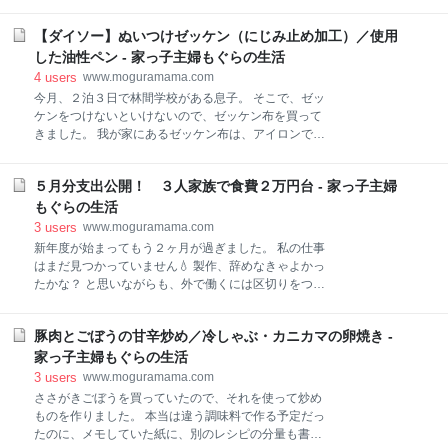
ざいます アクセス元ランキング 記事ランキング
ナビも設定して行きました（笑） ついに始動です！！
Google Yahoo!検索 これからの季節におすすめの記事
ブランク12年にして、大きな一歩を踏み出します！ 仕
【ダイソー】ぬいつけゼッケン（にじみ止め加工）／使用
はてなブログ開設２年 はてなブログに登録してから２
事場所の下見へ とりあえず、今週は午前中の２日間だ
年が過ぎました。 無料ブログから始め、引きこもり専
した油性ペン - 家っ子主婦もぐらの生活
け働くことになりました。 リハビリですね（笑） 暑い
業主婦の、なんてことない毎日の生活をただただ日記
4
users
www.moguramama.com
中での仕
のように綴っています。 それでも、２年の間にいろん
今月、２泊３日で林間学校がある息子。 そこで、ゼッ
なことがありました。 一番思い切ったな！と思うの
ケンをつけないといけないので、ゼッケン布を買って
は、初めて有料のブログに挑戦してみたことです。 今
きました。 我が家にあるゼッケン布は、アイロンでつ
まで、いろんなサイトでブログをやってきたけど、初
けるタイプの布です。 ただ、このタイプの布は、その
めて自分のドメインを取得しようと思いました。で
場限りでつけたい時には向いていないんですよね。 簡
も、専業主婦なので、かなり悩んだ結果です。 そし
５月分支出公開！ ３人家族で食費２万円台 - 家っ子主婦
単につけることはできるものの、周りを縫うとき、糊
て、ほぼ毎日のように更新してきましたが、２年目に
が邪魔して針が通りづらく、いざ取ろうと思ったら、
もぐらの生活
突入するとき、ドメインを移管しました。このとき一
服に糊が残ってしまって、すごく汚くなってしまんで
3
users
www.moguramama.com
瞬
すよね。 そのため、今回はアイロン不要のゼッケン布
新年度が始まってもう２ヶ月が過ぎました。 私の仕事
を買ってきました！ 【目次】 【ダイソー】ぬいつけゼ
はまだ見つかっていません💧 製作、辞めなきゃよかっ
ッケン 特徴 実際に書いてみた！ 使用した油性ペン
たかな？ と思いながらも、外で働くには区切りをつけ
【ダイソー】ぬいつけゼッケン 幅（約）20cm✕長さ
るしかなかったからね。 毎日毎日求人情報ばっかり見
（約）25cmです。 アイロン不要なので、ファスナー
て、一歩も前に進めない自分がイヤになってくるよ。
やスナップ・安全ピンで取り外しが簡単！ ⇩裏面はこ
豚肉とごぼうの甘辛炒め／冷しゃぶ・カニカマの卵焼き -
もぉー、何やってんだか💧 【目次】 ５月分支出公開
ちら。 特徴 ぬいつけタイプなので、付け外しができま
銀行引き落とし分 ５月分支出合計 ５月分支出公開 ６
家っ子主婦もぐらの生活
す。 表面にニジミ止め加工をしています。 布はほ
月１日になったので、５月分の支出をまとめてみまし
3
users
www.moguramama.com
た。 家計簿を見てみると、食料品を購入するときに、
ささがきごぼうを買っていたので、それを使って炒め
値引き券やクーポンを利用して 4,730円お得に購入す
ものを作りました。 本当は違う調味料で作る予定だっ
ることができました。 【食料品】25,864 【日用品】
たのに、メモしていた紙に、別のレシピの分量も書い
9,004 【医薬品】754 【交際費】5,279 【娯楽費】