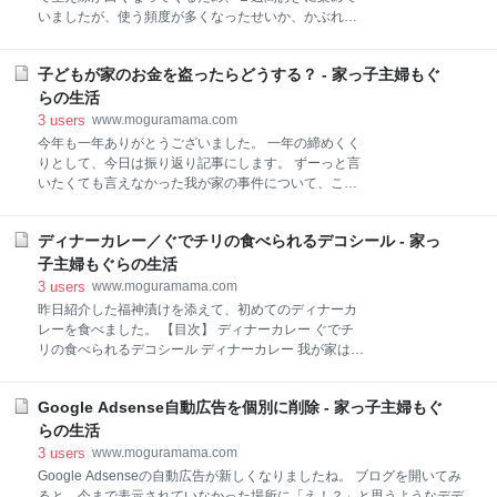
で、他の買い物をしてから再び鮮魚コーナーへ行き、
いましたが、使う頻度が多くなったせいか、かぶれる
並べていた店員さんに尋ねてみたところ、まだ作って
ようになりました。 【目次】 ジアミンアレルギー ジ
いなかったようで、待つことになりました。 しばらく
アミンフリーの白髪染め 利尻ヘアカラートリートメン
待っていると「あと５分くらいかかります」と声をか
子どもが家のお金を盗ったらどうする？ - 家っ子主婦もぐ
ト ルプルプ（LPLP） 一般の白髪染めが使えない方 今
けてくださり、店員さんが出入りするところの近辺で
後について ジアミンアレルギー 白髪染めを使うと、か
らの生活
待っていると、持ってきてくれました。 広告の写真と
ゆみが出るようになりました。 毛染めをした翌日にか
3
users
www.moguramama.com
違う 声
ゆみが出て、数日かゆみが続きます。 白髪のままにし
今年も一年ありがとうございました。 一年の締めくく
ておくわけにもいかず、常に在庫がある状態にしてい
りとして、今日は振り返り記事にします。 ずーっと言
たので、かゆみが出ても地肌につかないよう気をつけ
いたくても言えなかった我が家の事件について、ここ
ながら使っていました。 しかし、先日さすがにもう無
でまとめて、気持ちの区切りをつけようと思います。
理だろう！というくらい、かゆみと共にこめかみ部分
振り返りながら記事を打っていると、また気持ちが沈
がボコッと腫れてしまったため、アナフィラキシーに
ディナーカレー／ぐでチリの食べられるデコシール - 家っ
みそうになります。 まだ今じゃないのかな？早いか
なってもいけないので、ディオーサを使うのをやめる
な？ それでも前向きに！ 同じような悩みを抱えている
子主婦もぐらの生活
ことにしました。 ジアミンアレルギーかもしれません
方や、今後同じ状況になるかもしれない方のためにも
3
users
www.moguramama.com
ね
役立てればいいと思い記事にしました。 重い内容にな
昨日紹介した福神漬けを添えて、初めてのディナーカ
りますが、子育てしている方の参考になればと思いま
レーを食べました。 【目次】 ディナーカレー ぐでチ
す。 【目次】 500円玉貯金 情緒不安定になった私 ゲ
リの食べられるデコシール ディナーカレー 我が家はい
ームにハマりすぎた息子 息子の裏切り こういう場合ど
つもバーモントカレーの甘口ですが、今回、CMを見
うしたらいいのか？ 我が家の対処法 現在では ずわい
ていて「おいしそう」と思ったので、ディナーカレー
がに と 杵つき餅 500円玉貯金 年明けに記事にしてい
Google Adsense自動広告を個別に削除 - 家っ子主婦もぐ
に挑戦してみました。 １回使い切りですね！ 具はいつ
た500円玉貯金の結果発表。 しかし、今回は500円玉
もと同じ、豚肉、玉ねぎ、人参、じゃがいもです。 や
らの生活
貯金が出来ていません💧 実は今年、大
っぱり我が家にはバーモントカレーが一番なんでしょ
3
users
www.moguramama.com
うね。 甘口でも、ちょっと大人の味でした（笑） これ
Google Adsenseの自動広告が新しくなりましたね。 ブログを開いてみ
は息子用のカレーですが、ゆで卵に何かついています
ると、今まで表示されていなかった場所に「え！？」と思うようなデデ