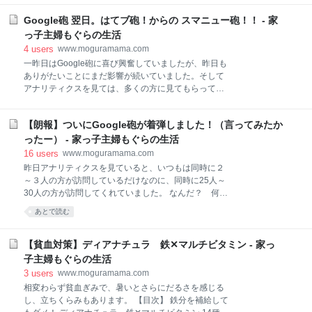
をはめてもらって、お肉を下味につけてモミモミして
通事故に注意！ あおり運転はダメ！ クラクションから
もらいました。 しっかり下味も揉み込まれておいしく
Google砲 翌日。はてブ砲！からの スマニュー砲！！ - 家
の降りてきたー！ 交通事故に注意！ 伯母は、見通しの
なったよ～♬ めちゃうま唐揚げ カラッと作るには、下
よい交差点で跳ね飛ばされました。 伯母はバイク、相
っ子主婦もぐらの生活
味をつけたあと、しっかり水分を切ります。
手は車です。相手側に「止まれ」の表示がデカデカと
4
users
www.moguramama.com
道路に書かれています。ノンストップで跳ね飛ばされ
一昨日はGoogle砲に喜び興奮していましたが、昨日も
たため、伯母は川に落ちてしまいました。 いろんな箇
ありがたいことにまだ影響が続いていました。そして
所を骨折した伯母ですが、手術は手のみで、他は自然
アナリティクスを見ては、多くの方に見てもらってい
に治るのを待つしかないそうです。日曜日に会いに行
る喜びを感じ、ふと、まさかの事態に気づきました。
くと、元気そうでした。 前向きな伯母なので、大笑い
【目次】 連日アクセス数アップ！ はてブ砲着弾！ ス
しながら話しをしていました。 交通事故は見ても注
【朗報】ついにGoogle砲が着弾しました！（言ってみたか
マニュー砲着弾！！ Google・はてブ・スマニュー砲
意！聞いても注意！という感じで受け止めています。
の結果発表！ 連日アクセス数アップ！ Google砲が着
ったー） - 家っ子主婦もぐらの生活
「あなたも気をつけなきゃダメなのよ」と言われてい
弾した記事は８月１日の記事でした。 しばらくはこの
16
users
www.moguramama.com
るというこ
記事へのアクセスが１位になっていましたが、15時半
昨日アナリティクスを見ていると、いつもは同時に２
頃確認してみると、昨日の記事へのアクセス数が伸び
～３人の方が訪問しているだけなのに、同時に25人～
ていました。 ⇩昨日の記事です。 はてブ砲着弾！ 昨日
30人の方が訪問してくれていました。 なんだ？ 何が
の朝、はてなのアクセス解析を見てみると、Googleが
あったんだー？ 【目次】 Google砲なの！？ Google砲
あとで読む
１位でしたが、15時半の段階で、はてなブックマーク
が着弾した記事 アクセス数 結果発表！ Google砲な
が１位になっていました。 もしかして！？と思い、は
の！？ みなさんがよく、Google砲だとかスマニュー
てなブックマークのページを開いてみると ありました
砲だとか言われているので、もしかして？と期待しま
【貧血対策】ディアナチュラ 鉄✕マルチビタミン - 家っ
ー！！！ 新着エントリーのテクノ
したが、はてなのアクセス解析には出ていませんでし
子主婦もぐらの生活
た。 どこから流れてきているのか知りたくて調べてみ
3
users
www.moguramama.com
ましたが、そのときは分からず、しばらく調べていた
相変わらず貧血ぎみで、暑いとさらにだるさを感じる
ところ、はてなのアクセス解析のところに
し、立ちくらみもあります。 【目次】 鉄分を補給して
googleads.g.doubleclick.net からのアクセスが増えて