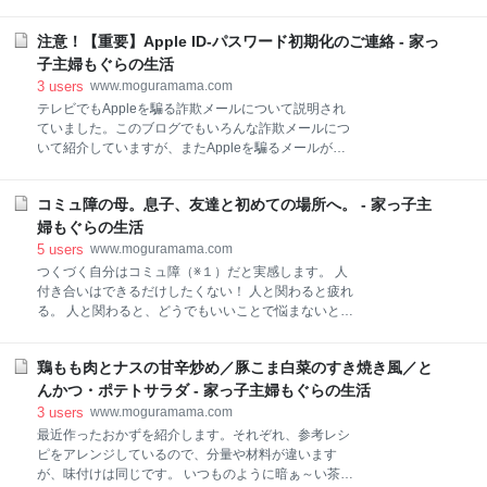
ていたので、間違えて、調味料を別のもので作ってし
1,499 【衣料品】3,952 【校外学習】1,000 【自動車
まいました💧 何やってんだか。。。 豚肉とごぼうの甘
税】41,700 合計 89,052円 銀行引き落とし分 ・クレジ
注意！【重要】Apple ID-パスワード初期化のご連絡 - 家っ
辛炒め 具材は、豚こま肉200g、人参1/2本、ごぼう
ットカード２枚分 ・電気、ガス ・固定電
110gです。 【作り方】 １）フライパンにサラダ油を
子主婦もぐらの生活
入れて、ごぼうを炒める。 ２）醤油、みりん、酒、砂
3
users
www.moguramama.com
糖を各大さじ２入れてフタをし、弱火で５分煮る。
テレビでもAppleを騙る詐欺メールについて説明され
３）フタをあけて火を少し強め、しょうがチューブ２
ていました。このブログでもいろんな詐欺メールにつ
cm、豚肉を入れる。 ４）豚肉の色が変わったら火を
いて紹介していますが、またAppleを騙るメールが届
止める。 甘辛炒めなので、ご飯が進みます。 卵でとじ
いていたので紹介します。みなさんのところに届いて
て、丼ぶりにしてもおいしいですよね。 晩ごはん お味
も、絶対アクセスしないでくださいね。 【目次】 【重
噌汁に、水で戻したサラダ昆布を入れました。 最初は
コミュ障の母。息子、友達と初めての場所へ。 - 家っ子主
要】Apple ID-パスワード初期化のご連絡 Appleを騙る
味噌が分離してしまうんじゃないか？と思いました。
メールの内容 メール本文 最後に 【重要】Apple ID-パ
婦もぐらの生活
サラダ昆布がトロッとしていたからでしょうね。
スワード初期化のご連絡 昨日の昼頃、同じ内容のメー
5
users
www.moguramama.com
ルが時間差で２通届いていました。 今回は、迷惑メー
つくづく自分はコミュ障（※１）だと実感します。 人
ルフォルダに入らず、受信箱に入っていました。 本物
付き合いはできるだけしたくない！ 人と関わると疲れ
かどうかを確認するために、送信元アドレスを見てみ
る。 人と関わると、どうでもいいことで悩まないとい
ました。 するとこのようなアドレスが表示されまし
けなくなる。 無意識に頑張りすぎて、頭痛でダウンし
た。 From：Apple（info@japancontact.info） Apple
てしまう。 学校行事があると、必ずその日頭痛でダウ
からのメールの場合、「apple.com」が入ります。 そ
鶏もも肉とナスの甘辛炒め／豚こま白菜のすき焼き風／と
ンしてしまう。 そのため、あえて輪に入らないように
れでも、偽装されている可能性もあ
しています。 ひとりがラクです。 友達とのランチでさ
んかつ・ポテトサラダ - 家っ子主婦もぐらの生活
え、その時は楽しいと感じているのに、一緒にいると
3
users
www.moguramama.com
き腹痛がおこり、帰宅すると今度は頭痛でダウンして
最近作ったおかずを紹介します。それぞれ、参考レシ
しまうんですよね💧 それでも、いつまでも自分の殻に
ピをアレンジしているので、分量や材料が違います
閉じこもっていちゃダメだな、と思います。 ※１「コ
が、味付けは同じです。 いつものように暗ぁ～い茶色