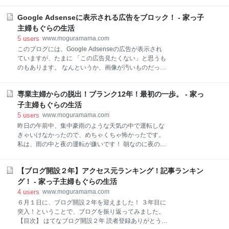
今年度は今のところ無遅刻無欠席です。 親子丼 ７月９
ので、わたし用に作りましたが、残った２個を旦那が
日火曜日は親子丼を作りました。 どんぶりだと、息子
食べていました。夏場に食べやすいおにぎりなので、
Google Adsenseに表示される広告をブロック！ - 家っ子
もガッツリ食べてくれます。 最近少食になってきてい
また作ります！ 大葉の保存法 大葉は20枚入りでパッ
るので、たくさん食べてもらいました！ 晩ごはんは、
主婦もぐらの生活
クに入って売られていました。98円です。 そうめんを
親子丼とお味噌汁でした。 豚こまの生姜焼き ７月11
5
users
www.moguramama.com
食べるときや、大根パスタで使うくらいなので、
日木曜日は、豚こまの生姜焼きにしました。 息子が
このブログには、Google Adsenseの広告が表示され
「のどが痛い」と言っていたので、生姜たっぷりで
ていますが、たまに 「この広告見たくない」と思うも
す！ 晩ごはんは、生姜焼きと冷奴とお味噌汁でした。
のもあります。 なんというか、画像が汚いものだった
お味噌汁にはほうれん草が入っています。 ほうれん草
り、ちょいいやらしいものだったり。 見たくないもの
は買った日に湯がいて、食べやすい大きさに切って水
が表示されると、読んでくださっている方もイヤです
気を絞り、冷凍しています。使いたいときにパキッと
専業主婦からの脱出！ブランク12年！最初の一歩。 - 家っ
よね。 【目次】 どんな広告が表示されているのか？
取ればいいのでラクチンです。 生姜焼きの参考レシピ
広告をブロックする方法 ブロックした広告を表示する
子主婦もぐらの生活
10分でできる！うちのしょうが焼き 料理名：しょうが
方法 広告表示の割合とクリック率を確認 どんな広告が
5
users
www.moguramama.com
表示されているのか？ 定期的にとまでは出来ていませ
昨日の午前中、集中豪雨のような天気の中で運転しな
んが、時間があって、ふと思いついたときに、どんな
きゃいけなかったので、めちゃくちゃ怖かったです。
広告が表示されているのかチェックして、表示させた
私は、雨の中と夜の運転が嫌いです！ 朝なのに夜のよ
くない広告をブロックしています。 どんな広告が表示
うな暗さだったので、車はみんなライトをつけている
されているのかをチェックする方法を紹介します。 ブ
し、ワイパーも間に合わないくらいの大雨だったの
ロックのコントロール内にあるコンテンツの中に「広
【ブログ開設２年】アクセス元ランキング！記事ランキン
で、めちゃくちゃ前のめりになって慎重に運転しまし
告レビューセンター」があるので、そこを選択しま
た。 雨と夜の運転が嫌いなことを知っている息子が
グ！ - 家っ子主婦もぐらの生活
す。 すると「審査前」の広告が表示されます。 「
「ママのイヤなことが重なったなぁー」と言っていま
4
users
www.moguramama.com
した（笑） 専業主婦からの脱出！ 豪雨の中、運転しな
６月１日に、ブログ開設２年を迎えました！ ３年目に
きゃいけなかった理由は、今週から働くことになる仕
突入！ということで、ブログを振り返ってみました。
事場所の下見をするためです。 走ったことがない道な
【目次】 はてなブログ開設２年 読者登録ありがとうご
ので、グーグルマップで道を調べて、紙にも書いて、