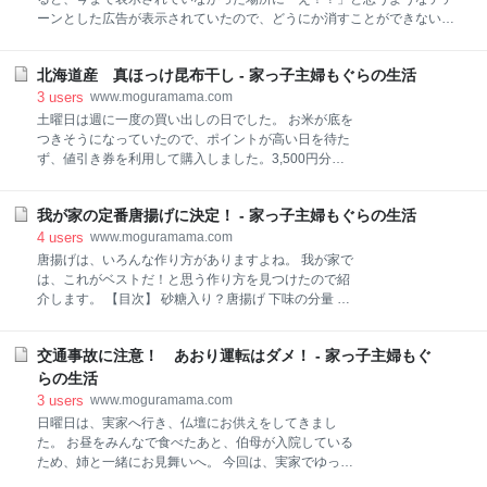
（笑） ぐでチリの食べられるデコシール ゆで卵につけ
ーンとした広告が表示されていたので、どうにか消すことができない
たのはこちら。 ぐでチリの食べられるデコシールで
か？と思い、分からないなりにもやってみました（笑） 【目次】 広告の
す。 焼きそばについていたんだけど、使っていなかっ
配置自動化 自動広告を個別に削除 メッセージより抜粋 自動広告の個別
たので、この機会に使ってみました。 が！ めちゃくち
北海道産 真ほっけ昆布干し - 家っ子主婦もぐらの生活
削除をしてみた！ 広告の配置自動化 以前、記事内ネイティブ広告を追加
ゃストレスになりました。 なんでできないんだぁ
しました。 しかし、思うように設定できていないようで、レスポンシブ
3
users
www.moguramama.com
ー！！ まず、シートからシールが剥がせない！ そして
広告を配置したい場所にもなぜかネイティブ広告が表示されています。
土曜日は週に一度の買い出しの日でした。 お米が底を
シ
ネイティブ広告は幅をとっているので元に戻そうかな？と思っています
つきそうになっていたので、ポイントが高い日を待た
が、まだ作業に移れていません。設定を変更するのも大変なので、もう
ず、値引き券を利用して購入しました。3,500円分も
ちょっと様子をみてから考えようと思います💧 ネイティブ広告とレスポ
貯めていました。 その日の夜、なんと翌日がお米のポ
ンシブ広告をここに！って設定できないのかなぁ？ 自動広告を個別に
イントが高い日だと通知が来ました。 もっと早く教え
我が家の定番唐揚げに決定！ - 家っ子主婦もぐらの生活
てくれたらいいのにー！！！ サービスカウンターへ行
けば、一ヶ月間の予定って教えてくれるのかな？ 北海
4
users
www.moguramama.com
道産 真ほっけ昆布干し お刺身を買うことが多かった
唐揚げは、いろんな作り方がありますよね。 我が家で
ので、今回は焼き魚を食べようと思い、ホッケを買い
は、これがベストだ！と思う作り方を見つけたので紹
ました。２尾で498円（税抜）です。 昔はよく居酒屋
介します。 【目次】 砂糖入り？唐揚げ 下味の分量 め
で食べていたもんです。 居酒屋行きたいー！！！
ちゃうま唐揚げ 晩ごはん 砂糖入り？唐揚げ 紹介する
（笑） ホッケは１尾が大きいので、１尾ずつコンロの
といいつつ、今までに何度か作ってきた唐揚げなの
グリルで焼こうかと思いましたが、コンロを買い替え
交通事故に注意！ あおり運転はダメ！ - 家っ子主婦もぐ
で、すでに紹介済みです。 はい、こちら～！！ 下味の
てからグリルは使わないように換気部分を覆っている
分量 ５～６人前（鶏もも肉４枚分）の下味はこちら。
らの生活
ので、いつものようにフライパンで焼きました。 頭の
醤油 大さじ２ 塩 小さじ１ 酒 大さじ１ 砂糖 大
3
users
www.moguramama.com
位置を逆にすると２尾入ったので、無事同時に焼くこ
さじ1.5 すりおろしにんにく １片分 こしょう 少々
日曜日は、実家へ行き、仏壇にお供えをしてきまし
とが出来ま
ですが！ 我が家はいつも鶏もも肉１枚しか使わないの
た。 お昼をみんなで食べたあと、伯母が入院している
で、下味の分量を半分にしています。 この日は、息子
ため、姉と一緒にお見舞いへ。 今回は、実家でゆっく
がお手伝いをしてくれるというので、使い捨ての手袋
りすることなく、帰ることになりました。 【目次】 交