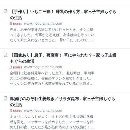
ミュ障」とは？ コミュニケーション障害の略ですが、
ぉ～い画像です（笑） 【目次】 鶏もも肉とナスの甘辛
実際の障害とは関係なく、コミュニケーションが苦手
炒め 材料 作り方 参考レシピ 豚こま白菜のすき焼き風
な人をさすネット用語です。 【目次】 友達の誘いに悩
【手作り】いちご三昧！ 練乳の作り方 - 家っ子主婦もぐら
材料 作り方 参考レシピ とんかつ ポテトサラダの作り
む 保護者同伴ですか？ 楽しみだけど不安！ 初めての
方 鶏もも肉とナスの甘辛炒め ナスが１本残っていたの
の生活
市営プール 母親同士の交流 友達の誘いに悩む 息
で使いました。鶏もも肉は１枚分です。 ナス嫌いの旦
6
users
www.moguramama.com
那は食べませんでしたが、おいしかったです！ ナス、
先日、息子が友達の家に遊びに行ったとき、すぐに帰
おいしいのになぁ～。 というか、これは見ての通り、
ってきました。 何事かと思えば、友達は鍵を持ってい
ナスが小さくなっているので、そんなに味はしないと
なくて家に入れないとのこと。 暑い日だったので、す
思うんだけどな～。好き嫌いなく食べてほしいもんで
ぐ家に入れてあげて、我が家で待機しました。 そし
す💧 材料 鶏もも肉 １枚 ナス １本 ごま油 大さじ
て、祖父母に連絡を取り、鍵を持ってきてくれたよう
１ 酒 大さじ１ A）醤油 大さじ１ A）砂糖 小さじ
【画像あり】息子、蕁麻疹！ 草にやられた？ - 家っ子主婦
で、１時間以上待っていたので、その間にいちごを買
１ A）みりん 大さじ１ A）しょうがチューブ ２cm
ってきてくれたようで、息子がいただいて帰ってきま
もぐらの生活
いりごま 作り方 １）ナスはヘ
した。 いちご三昧！ 息子はいちごが好きなので、練乳
3
users
www.moguramama.com
をかけて食べたい！と言っていたので、２パックもい
金曜日に社会科見学へ行った息子。 登校時は、半袖半
ただいたから、練乳を作ることにしました。 社会科見
ズボンの体操服に、長袖の学ランを着て行きました。
学のときのお弁当にいちごも入れていたので、連日い
ゼッケンにデカデカと名前が書かれているから隠すた
ちごを食べることができ、息子は大喜びでした（笑）
めでしょうね。 でも、帰宅時は学ランはリュックに詰
練乳の作り方 ⇩以前練乳を作ったときの記事です。 練
めて帰ってきました💧 【目次】 蚊に刺された？ お腹
乳は簡単に作れるので、わざわざ買わなくてもいいで
厚揚げのみぞれ生姜焼き／サラダ昆布 - 家っ子主婦もぐら
も背中も蕁麻疹！ 足の蕁麻疹だけ残る 蕁麻疹の原因不
す。 買う方がもったいないです！ いちごにも、かき氷
明 蚊に刺された？ 帰宅してから「蚊に刺されて痒
の生活
にもたっぷり使えるので、ぜひ作ってください。 作り
い！」と言っていたけど、そのまま友達の家に遊びに
3
users
www.moguramama.com
方 【材料
行きました。 土曜日は登校日だったので、宿題もしな
あまりにも太ももが太く、ミミズが見える状態に危機
きゃいけないのに、晩ごはんを食べたあと、そのまま
感を覚え、マッサージを始めました。マッサージを始
寝てしまいました。 起きたとき「痒い」と言うので、
めた日の夜、なんだか足が筋肉痛のような状態に！ 翌