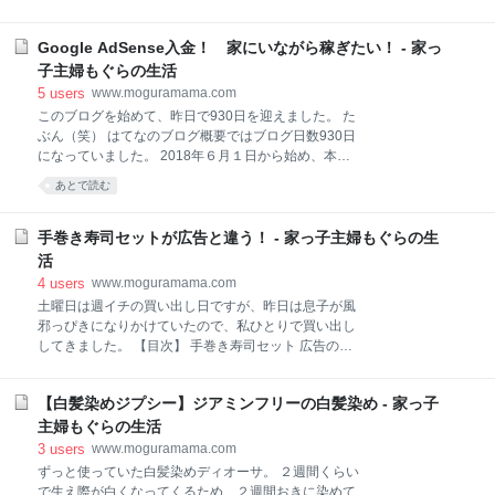
でｗ 手抜き弁当357日目 手抜き弁当358日目 手抜き弁
ケは汚いよなー。 私は以前から、肌に優しいミノンの
当359日目 手抜き弁当360日目 久しぶりの精米機 昨日
シャンプーとコンディショナーを使っていたんだけ
は朝イチで実家に行ってきました。 先月、やっと新し
Google AdSense入金！ 家にいながら稼ぎたい！ - 家っ
ど、気づいたら頭皮がポロポロになっていることに気
い道が開通したから、ちょっと近くなりました♬ 玄米
づき、このままじゃダメだ！と思い、レビューを参考
子主婦もぐらの生活
を20kgくれると言っていたので
にして、キュレルを買ってみました。 キュレルのシャ
5
users
www.moguramama.com
ンプー キュレルの頭皮保湿ローションだけ買おうと思
このブログを始めて、昨日で930日を迎えました。 た
っていたけど、シャンプーとコンディショナーも買っ
ぶん（笑） はてなのブログ概要ではブログ日数930日
た方がいいかな？と思い３点購入しました。 左から、
になっていました。 2018年６月１日から始め、本当
シャンプー、コンディショナー、頭皮保湿ローション
にいろいろありましたが、なんとか続けられていま
あとで読む
です。 今回はお安い詰替え用にしてみましたが、洗面
す。 【目次】 クラウドソーシングで稼ぐ！ オークシ
所の棚を見てみると、カラのポンプがなかったー！！
ョンで稼ぐ！ ブログで稼ぐ！ Google AdSenseで広告
買うときはカラのポンプがあると思っていたので、仕
収入 忍者AdMaxで広告収入 もしもアフィリエイトで
手巻き寿司セットが広告と違う！ - 家っ子主婦もぐらの生
方なくこのまま使うことに。 回すタイプのキャップに
稼ぐ！ クラウドソーシングで稼ぐ！ 家っ子主婦として
活
なってい
は、家にいながらお金を稼ぎたい！と思ってしまいま
4
users
www.moguramama.com
す。 パソコンを使って稼ぐには、まずクラウドソーシ
土曜日は週イチの買い出し日ですが、昨日は息子が風
ングが思い浮かびますが、私にはかなり難しいもので
邪っぴきになりかけていたので、私ひとりで買い出し
した。なんせ意味も分からなければ、仕事としてやれ
してきました。 【目次】 手巻き寿司セット 広告の写
る技術もない！ できることといえば、検索してアドレ
真と違う そして手巻き寿司 手巻き寿司セット 年末年
スをコピペする仕事や、アンケートに答えたり、ホー
始に散々お寿司を食べたにも関わらず「お寿司が食べ
ムページを見ての感想や、レシート入力くらいです。
【白髪染めジプシー】ジアミンフリーの白髪染め - 家っ子
たい」という息子。 そこで、広告にのっていた手巻き
レシート入力なんて、簡単そうに思え
寿司セットを買うことにしました。 広告の画像がこち
主婦もぐらの生活
ら。 これで1,500円（＋税）です。 いつもの買い物の
3
users
www.moguramama.com
流れでどんどんカゴに入れて行き、買い物の後半に鮮
ずっと使っていた白髪染めディオーサ。 ２週間くらい
魚コーナーを見てみたけど、まだ並んでいなかったの
で生え際が白くなってくるため、２週間おきに染めて