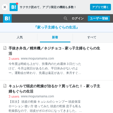
サクサク読めて、
アプリ限定の機能も多数！
アプリで開く
c
l
o
ログイン
ユーザー登録
s
e
『家っ子主婦もぐらの生活』
人気
新着
すべて
手抜き弁当／精米機／ネジチョコ - 家っ子主婦もぐらの生
活
3
users
www.moguramama.com
今年度は時給も上がり、扶養内のため週休３日だった
けど、今月は祝日があるため、平日休みがないのよ
ー。運動会が終わり、先週は遠足があり、来月すぐ発
表会があるので準備に追われています。そして息子の
進学準備も！進学準備は次の記事にします。 【目次】
キュレルで頭皮の乾燥が治るか？買ってみた！ - 家っ子主
手抜き弁当４日分 手抜き弁当357日目 手抜き弁当358
日目 手抜き弁当359日目 手抜き弁当360日目 久しぶり
婦もぐらの生活
の精米機 北九州のネジチョコ 手抜き弁当４日分 金曜
3
users
www.moguramama.com
日が午前中授業だったので４日分でした。貴重な弁当
【目次】 頭皮の乾燥 キュレルのシャンプー 頭皮保湿
なし日のため、朝ゆっくりしたかったので、旦那はご
ローション 使い方 使ってみた 頭皮の乾燥 息子も私も
飯のみにしてもらいました♬会社にカップ麺があるの
乾燥肌なので、頭皮がポロポロになってきました。 フ