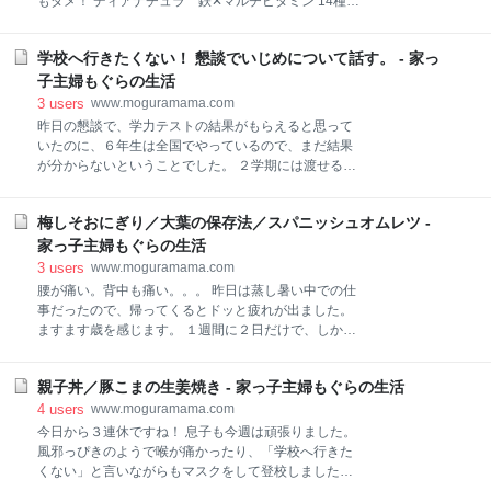
もダメ！ ディアナチュラ 鉄✕マルチビタミン 14種類
いました。 でも、これってGoogle砲なの？ 他では違
のビタミン 栄養機能食品 鉄✕マルチビタミンの口コミ
う名前になっていたから半信半疑だったので、とりあ
鉄分を補給してもダメ！ ずーっと飲み続けていたサプ
えずアクセス半端なくなっていたので、Googleアプリ
学校へ行きたくない！ 懇談でいじめについて話す。 - 家っ
リ「ヘム鉄」は効果が見られず、数年飲んでいたもの
を入れ
の、やめてしまいました。 「マスチゲン錠」も全く効
子主婦もぐらの生活
果がなく、飲んでいたときの血液検査でさえひっかか
3
users
www.moguramama.com
ってしまいました。 毎年、健康診断で「鉄欠乏性貧
昨日の懇談で、学力テストの結果がもらえると思って
血」と診断されます。 鉄を貯蔵しておくために必要な
いたのに、６年生は全国でやっているので、まだ結果
フェリチンの数値を調べるため、健康診断の採血だけ
が分からないということでした。 ２学期には渡せると
では分からないため、かかりつけの内科で再び採血し
言われたので、息子には「しばしお待ちを」と伝えて
てもらいます。 フェリチンの数値も、毎回低すぎて測
おきました。 【目次】 個別懇談 いじめについて 登校
れず、鉄剤と胃薬を処方されます。 鉄剤は「フェロミ
梅しそおにぎり／大葉の保存法／スパニッシュオムレツ -
日の対応 授業中に孤立 所詮他人事 夏休みを満喫した
ア錠」、胃薬は「レバミピド錠」です。 かかりつけの
い！ 個別懇談 懇談に行く前に、息子といろいろ話しま
家っ子主婦もぐらの生活
内科の先生からは「生理のあとに飲むといい」と言わ
した。 「先生に伝えたいことはある？」と聞くと、や
3
users
www.moguramama.com
れて
はりイジメについて話してきましたが、細かいことを
腰が痛い。背中も痛い。。。 昨日は蒸し暑い中での仕
含めていろいろありすぎて、何をどう話していいのか
事だったので、帰ってくるとドッと疲れが出ました。
分からなくなっていました。 「学校が楽しくない」
ますます歳を感じます。 １週間に２日だけで、しかも
「学校へ行きたくない」 ということを伝えたあと、息
３時間しか働いていないのにね。 掃除は体力いりま
子に対して当事者ではない第三者が文句を言ってくる
す！ これがブランク12年の体力です。 【目次】 梅し
ことを伝えました。 自分はやっていないのに、やった
親子丼／豚こまの生姜焼き - 家っ子主婦もぐらの生活
そおにぎり 大葉の保存法 スパニッシュオムレツ 参考
と決めつけられて文句を言ってくるそうです。 息子自
レシピ 晩ごはん 梅しそおにぎり 水曜日。 暑い日だっ
4
users
www.moguramama.com
身も、どうすればいいのか分からなくなっているよう
たので、さっぱりしたおにぎりを作りました。 実家か
今日から３連休ですね！ 息子も今週は頑張りました。
でした
らもらっていた梅干しと大葉の千切り、ごまを混ぜて
風邪っぴきのようで喉が痛かったり、「学校へ行きた
ラップで握りました。 塩を入れなくても梅の塩分と大
くない」と言いながらもマスクをして登校しました。
葉の香りで食べやすかったです。 息子は梅干しを嫌う