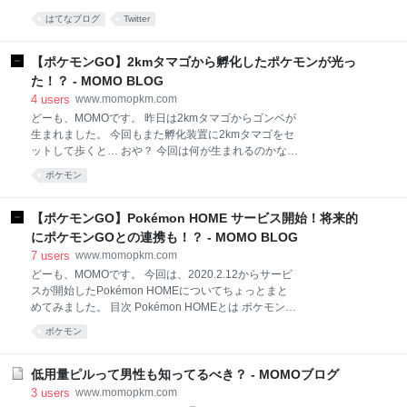
The 'oil spill' in Mauritius ブロック折り紙でFateのあの
ーとは バルーンアートが本当にすごい バルーンアート
キャラを作ったよー 【続】 まるで一軒家！神楽坂での
はてなブログ
Twitter
のツイート まとめ バルーンマンキーボーとは 元大道
んびり過ごせる極上中華【膳楽房】 えぃじーちゃんの
芸人でお昼の人気番組だった「笑っていいとも」にも
ぶらり旅ブログ
出演したことがあるバルーンアーティストです。東日
【ポケモンGO】2kmタマゴから孵化したポケモンが光っ
本大地震の後には、福島復興支援音楽祭”Earth Tuning
た！？ - MOMO BLOG
フクシマ”に参加して風船で子どもたちを楽しませまし
4
users
www.momopkm.com
た。 バルーンアートが本当にすごい 私がはじめてお会
どーも、MOMOです。 昨日は2kmタマゴからゴンベが
いした時にも素晴らしいバルーンアートを見せてくだ
生まれました。 今回もまた孵化装置に2kmタマゴをセ
さいました。目の前であっという間に風船でいろんな
ットして歩くと… おや？ 今回は何が生まれるのかな
物を作り出してしまうのです。そのパフォーマンスに
ぁ… ワクワク… ドキドキ… できたらリオルの色違い
は本当に驚かせられました。 バルーンアートのツイー
ポケモン
とかだったら嬉しいなぁ… ドキドキ… ワクワク… と
ト Twitterでも時々作ったバルーンアート作品をツイー
か考えてたら…いつもと違ってタマゴから生まれたポ
トし
ケモンが光った！！ なんと、生まれたのは花飾りを付
【ポケモンGO】Pokémon HOME サービス開始！将来的
けたトゲピーでした！！ 花飾りを付けたポケモンが生
にポケモンGOとの連携も！？ - MOMO BLOG
まれる時はこんなアニメーションなんですね！！ 初め
7
users
www.momopkm.com
て見たのでビックリしました！！ 個体値も高くて嬉し
どーも、MOMOです。 今回は、2020.2.12からサービ
かったです。 蜃気楼の彼方に！トゲピーの楽園！ メデ
スが開始したPokémon HOMEについてちょっとまと
ィア: Prime Video 今までに登場した帽子や飾りを付け
めてみました。 目次 Pokémon HOMEとは ポケモン
たピカチュウはこちらの記事にまとめてあります。 お
ソード・シールドとの連携 ポケモン ピカ・ブイとの連
読みいただきありがとうございました。 記事が価値あ
ポケモン
携 ポケモンGOとの連携 まとめ Pokémon HOMEとは
るものだと思われたら、 下のボタンからシェアをして
「すべてのポケモンが集まる場所」をコンセプトに、
頂けると嬉しいです。
Nintendo Switchとスマートフォンを対象としたクラウ
低用量ピルって男性も知ってるべき？ - MOMOブログ
ドサービスです。 連携するソフト・サービスを通じ
3
users
www.momopkm.com
て、『ポケットモンスター』シリーズや『Pokémon