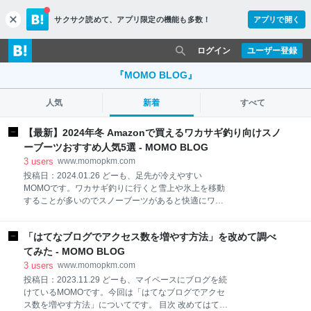
サクサク読めて、
アプリ限定の機能も多数！
アプリで開く
c
l
o
ログイン
ユーザー登録
s
e
『MOMO BLOG』
人気
新着
すべて
【最新】2024年冬 Amazonで買えるワカサギ釣り向けスノ
ーブーツおすすめ人気5選 - MOMO BLOG
3
users
www.momopkm.com
投稿日：2024.01.26 どーも、足先が冷えやすい
MOMOです。ワカサギ釣りに行くと雪上や氷上を移動
することが多いのでスノーブーツがあると快適にワカ
サギ釣りを楽しむことができます。今回はワカサギ釣
りに行くときに持っていると良いスノーブーツを5つ
「はてなブログでアクセス数を増やす方法」を改めて調べ
紹介します。 ワカサギ釣り向けスノーブーツ THE
NORTH FACE トレッキングブーツ Nuptse Bootie WP
てみた - MOMO BLOG
Logo Short THE NORTH FACE アプレ プルオン II
3
users
www.momopkm.com
Columbia(コロンビア) ウィンターシューズ イエロー
投稿日：2023.11.29 どーも、マイペースにブログを続
テイル ブーツ ウォータープルーフ オムニヒート メン
けているMOMOです。今回は「はてなブログでアクセ
ズ SOREL(ソレル) バクストンプルオン NM2738 スノ
ス数を増やす方法」についてです。 目次 改めてはてな