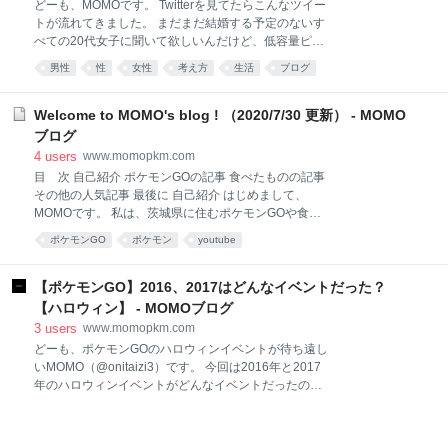
どーも、MOMOです。 Twitterを見てたらこんなツイー
GO』で仲間にしたポケモンたちを、預けたり、世界中
トが流れてきました。 まだまだ結婚する予定のないす
の人と交換したりすることができます。 Pokémon
べての20代女子に聞いて欲しいんだけど、低容量ピル
HOMEには、ポケモンを30匹預けることができ、プレ
の服用はいずれあなたを救います。卵子の劣化(老化)
男性
性
女性
考え方
生活
ブログ
ミアムプラン（有料）に加入すると、ポケモンを
を止められるのは毎月の無駄な排卵を起こさせない低
6,000匹まで預けることができます。 2020年2月時点
容量ピルのみ。フランスでは初潮と同時に飲み始める
では、『ポケットモンスター ソード
のがスタンダードなんだとか。日本では認知されて無
Welcome to MOMO's blog ! （2020/7/30 更新） - MOMO
さすぎる！— 限界OL👩 (@LIMITED_ol) 2020年1月29
ブログ
日 「低用量ピル」という存在は知ってるものの、男で
4
users
www.momopkm.com
あり、女性経験の少ない私にとっては低用量ピルは身
目 次 自己紹介 ポケモンGOの記事 食べたものの記事
近なものではありません。 ということで、今回は男性
その他の人気記事 最後に 自己紹介 はじめまして、
である私が低用量ピルについて少し調べてみました。
MOMOです。 私は、茨城県に住むポケモンGOや食べ
目次 低用量ピルとは 低用量ピルのメリットとデメリッ
ることが好きな30代です。 このブログは、ポケモンや
ト メリット デメリット 低用量ピルの副作用として起
ポケモンGO
ポケモン
youtube
食べたもの、Twitterのトレンドになったものを等、
こった血栓症の事例 低用量ピルの価格 男性が低用量ピ
様々なことを記事に書いている雑記ブログです。 ポケ
ルを飲むとどうなる
モンGOの記事 ポケモンGOについての記事です。 食べ
【ポケモンGO】2016、2017はどんなイベントだった？
たものの記事 食べたものをアップしています。 気が向
【ハロウィン】 - MOMOブログ
いた時には自炊もしています。 その他の人気記事 暇な
3
users
www.momopkm.com
時にお読みください。 最後に まだまだ拙い記事ばかり
どーも、ポケモンGOのハロウィンイベントが待ち遠し
ですが、お時間がある時にお読みいただけると嬉しい
いMOMO（@onitaizi3）です。 今回は2016年と2017
です。 スポンサーリンク ブログランキングにも参加し
年のハロウィンイベントがどんなイベントだったのか
ています。 ぜひぽちっとお願いします。
まとめてみました！！ 2016年のハロウィンイベント
2016年7月にポケモンGOがリリースされてからはじめ
てのハロウィンイベントでした！ ［開催期間］ 2016