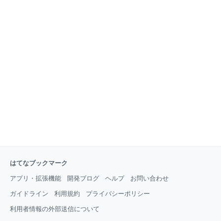
年10月26日早朝〜11月2日早朝 ゲンガーのロード画面
が印象的でしたね！！ 2016年のハロウィンイベント
は以下のような特典がありました！！ ・ゴーストタイ
プのポケモンなど一部のポケモンがいつもよりたくさ
ん出現。 （ズバット、ゴルバット、ゴース、ゴース
ト、ゲンガー、スリープ、スリーパーなど） ・いつも
よりたくさんアメがもらえる。 ポケモンを捕まえたと
き 通常3個→イベント中6個 博士にポケモンを送った
とき 通常1個→イベント中2個 ・相棒ポケモンがいつ
もより短い歩行
はてなブックマーク
アプリ・拡張機能
開発ブログ
ヘルプ
お問い合わせ
ガイドライン
利用規約
プライバシーポリシー
利用者情報の外部送信について