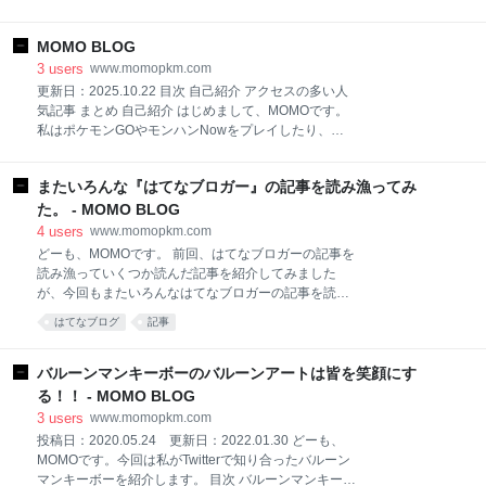
ーブーツ Danner(ダナー) フレッド スノーブーツ
ブログでアクセス数を増やすために Googleで「はて
Freddo B200 Pf THE NORTH FACE トレッキングブー
なブログでアクセス数を増やす方法」を検索すると
ツ Nuptse Bootie WP
MOMO BLOG
X（Twitter）で「はてなブログでアクセス数を増やす
方法」を検索すると YouTubeで「はてなブログでアク
3
users
www.momopkm.com
セス数を増やす方法」を検索すると 私自身の経験か
更新日：2025.10.22 目次 自己紹介 アクセスの多い人
ら・・・ 結論。アクセス数を増やす方法は・・・ 改め
気記事 まとめ 自己紹介 はじめまして、MOMOです。
てはてなブログでアクセス数を増やすために はてなブ
私はポケモンGOやモンハンNowをプレイしたり、美
ログを始めて５年が経ちましたが、改めてブログへの
味しいものを食べたりすることが好きな茨城県に住む
アクセス数を増やす方法を調べてみました。ネット上
30代です。ポケモンGOやポケモンカード、モンハン
にはいろんなブログサービスがありますが、私ははて
またいろんな『はてなブロガー』の記事を読み漁ってみ
Now、美味しかった料理、X（Twitter）のトレンドネ
なブログをメインに使っているので、特にはてなブロ
タなどを中心に記事にしている雑記ブロガーです。最
た。 - MOMO BLOG
グでのアクセス数を増やす方法についてまとめまし
近はホロライブのメンバーの配信を観ることにもハマ
4
users
www.momopkm.com
た。 Googleで「はてなブログで
っています。 アクセスの多い人気記事 MOMO BLOG
どーも、MOMOです。 前回、はてなブロガーの記事を
の中でアクセスの多い人気記事です。 サブブログも気
読み漁っていくつか読んだ記事を紹介してみました
が向いた時に更新しています。
が、今回もまたいろんなはてなブロガーの記事を読み
momopkm2.hatenablog.com
漁ってみました。その中の一部の記事を紹介します。
はてなブログ
記事
momonohitorigoto.hatenablog.jp YouTubeも散歩動画
前回の記事はこちら 目次 ライムはレモンでレモンはラ
を中心に細々とやっています（動画の視聴、チャンネ
イム？メキシコ人の生活に欠かせないライムの紹介
ル登録、高評価、コメントしてもらえると嬉しいで
【update】駅からの距離別マンホールカードマップ
バルーンマンキーボーのバルーンアートは皆を笑顔にす
す） youtu.
甲信越・北陸編 【オリジナルイラスト】『くノ一』を
る！！ - MOMO BLOG
描いてみた！ ちょこっとフィンランド＆クロアチア旅
3
users
www.momopkm.com
「ドゥブロヴニクのびっくり豪快な海の幸とロープウ
投稿日：2020.05.24 更新日：2022.01.30 どーも、
エイで空中散歩」 「失われた野生」で画像検索すると
MOMOです。今回は私がTwitterで知り合ったバルーン
「癒し」しかない モーリシャスで『原油流失』 ～
マンキーボーを紹介します。 目次 バルーンマンキーボ